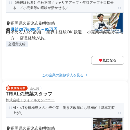
【未経験歓迎】年齢不問／キャリアアップ・年収アップを目指せ
る！／小売業等の経験が活かせる／...
福岡県久留米市御井旗崎
月給20万6000円～65万円
求める人材: 必須 ・業界未経験OK 歓迎 ・小売業の経験がある
方 ・店長経験があ...
交通費支給
気になる
この企業の類似求人を見る
正社員
TRIALの惣菜スタッフ
株式会社トライアルカンパニー
AI・IoTを積極導入の小売企業！働き方改革にも積極的！基本定時
上がり！
福岡県久留米市御井旗崎