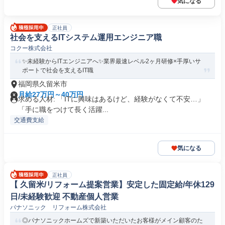
気になる
正社員
社会を支えるITシステム運用エンジニア職
コクー株式会社
✨未経験からITエンジニアへ✨業界最速レベル2ヶ月研修×手厚いサ
ポートで社会を支えるIT職
福岡県久留米市
月給27万円～40万円
求める人材: 「ITに興味はあるけど、経験がなくて不安…」
「手に職をつけて長く活躍...
交通費支給
気になる
正社員
【 久留米/リフォーム提案営業】安定した固定給/年休129
日/未経験歓迎 不動産個人営業
パナソニック リフォーム株式会社
◎パナソニックホームズで新築いただいたお客様がメイン顧客のた