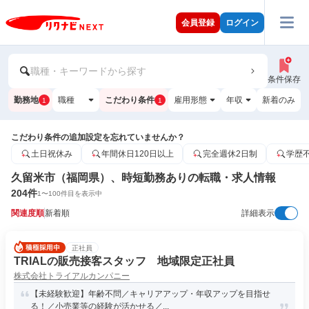
会員登録
ログイン
職種・キーワードから探す
条件保存
勤務地
職種
こだわり条件
雇用形態
年収
新着のみ
1
1
こだわり条件の追加設定を忘れていませんか？
土日祝休み
年間休日120日以上
完全週休2日制
学歴
久留米市（福岡県）、時短勤務ありの転職・求人情報
204
件
1
〜
100
件目を表示中
関連度順
新着順
詳細表示
正社員
TRIALの販売接客スタッフ 地域限定正社員
株式会社トライアルカンパニー
【未経験歓迎】年齢不問／キャリアアップ・年収アップを目指せ
る！／小売業等の経験が活かせる／...