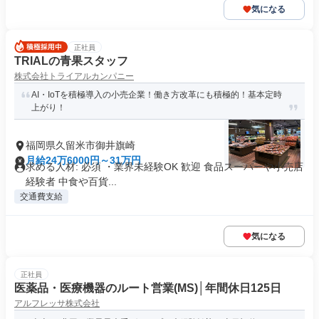
気になる
正社員
TRIALの青果スタッフ
株式会社トライアルカンパニー
AI・IoTを積極導入の小売企業！働き方改革にも積極的！基本定時
上がり！
福岡県久留米市御井旗崎
月給24万6000円～31万円
求める人材: 必須 ・業界未経験OK 歓迎 食品スーパーや小売店
経験者 中食や百貨...
交通費支給
気になる
正社員
医薬品・医療機器のルート営業(MS)│年間休日125日
アルフレッサ株式会社