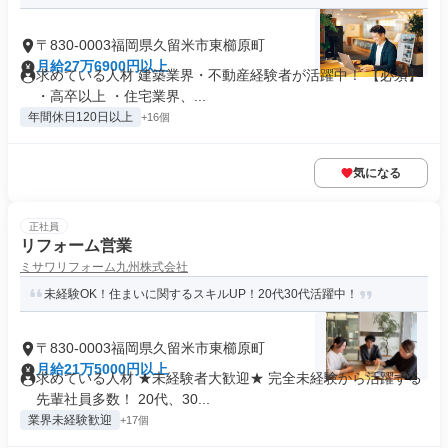
〒830-0003福岡県久留米市東櫛原町
月給27万6900円以上
求めている人材 建築業界・不動産経験者が活躍中！ 【必須】
・高卒以上 ・住宅業界、...
年間休日120日以上
+16個
気になる
正社員
リフォーム営業
ミサワリフォーム九州株式会社
未経験OK！住まいに関するスキルUP！20代30代活躍中！
〒830-0003福岡県久留米市東櫛原町
月給21万5000円以上
求めている人材 ★未経験者大歓迎★ 完全未経験から活躍する
先輩社員多数！ 20代、30...
業界未経験歓迎
+17個