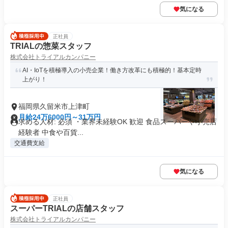
気になる
正社員
TRIALの惣菜スタッフ
株式会社トライアルカンパニー
AI・IoTを積極導入の小売企業！働き方改革にも積極的！基本定時
上がり！
福岡県久留米市上津町
月給24万6000円～31万円
求める人材: 必須 ・業界未経験OK 歓迎 食品スーパーや小売店
経験者 中食や百貨...
交通費支給
気になる
正社員
スーパーTRIALの店舗スタッフ
株式会社トライアルカンパニー