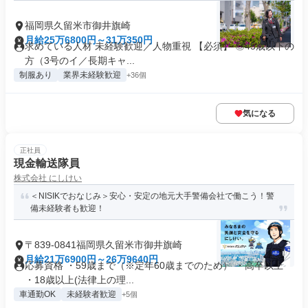
福岡県久留米市御井旗崎
月給25万6800円～31万350円
求めている人材 未経験歓迎／人物重視 【必須】 ◎45歳以下の
方（3号のイ／長期キャ...
制服あり
業界未経験歓迎
+36個
気になる
正社員
現金輸送隊員
株式会社 にしけい
＜NISIKでおなじみ＞安心・安定の地元大手警備会社で働こう！警
備未経験者も歓迎！
〒839-0841福岡県久留米市御井旗崎
月給21万6900円～26万9640円
応募資格 ・59歳まで（※定年60歳までのため） ・高卒以上
・18歳以上(法律上の理...
車通勤OK
未経験者歓迎
+5個