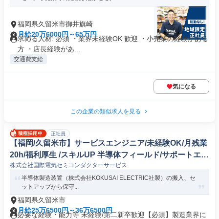
福岡県久留米市御井旗崎
月給20万6000円～65万円
求める人材: 必須 ・業界未経験OK 歓迎 ・小売業の経験がある
方 ・店長経験があ...
交通費支給
気になる
この企業の類似求人を見る
正社員
【福岡/久留米市】サービスエンジニア/未経験OK/月残業
20h/福利厚生 /スキルUP 半導体フィールド/サポートエン
株式会社国際電気セミコンダクターサービス
ジニア
半導体製造装置（株式会社KOKUSAI ELECTRIC社製）の搬入、セ
ットアップから保守...
福岡県久留米市
月給25万6500円～36万6500円
必要な経験・能力等 未経験/第二新卒歓迎【必須】製造業界に