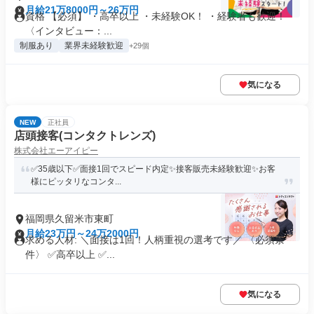
月給21万8000円～26万円
資格 【必須】 ・高卒以上 ・未経験OK！ ・経験者も歓迎！
〈インタビュー：...
制服あり
業界未経験歓迎
+29個
気になる
NEW
正社員
店頭接客(コンタクトレンズ)
株式会社エーアイピー
✅️35歳以下✅️面接1回でスピード内定✨️接客販売未経験歓迎✨️お客
様にピッタリなコンタ...
福岡県久留米市東町
月給23万円～24万2000円
求める人材: ＼面接は1回！人柄重視の選考です／ 〈必須条
件〉 ✅️高卒以上 ✅️...
気になる