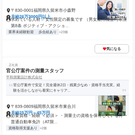
〒830-0001福岡県久留米市小森野
月給26万3000円以上
求めている人材 ✅女性限定の募集です （男女雇用機会均等法
第8条 ポジティブ・アクショ...
業界未経験歓迎
歩合給あり
+23個
気になる
正社員
官公庁案件の測量スタッフ
平和測量設計株式会社
官公庁案件で安定！完全週休2日・残業少なめ・資格手当充実。経
験を活かしながら着実にキャリア...
〒839-0809福岡県久留米市東合川
月給25万円～45万円
必要資格・経験 ＜必須＞ ・測量士の資格を保有している方 ・
普通自動車免許（AT限...
資格取得支援あり
+2個