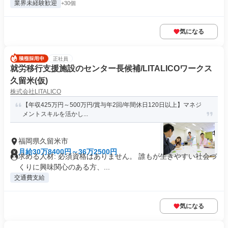
業界未経験歓迎
+30個
気になる
正社員
就労移行支援施設のセンター長候補/LITALICOワークス
久留米(仮)
株式会社LITALICO
【年収425万円～500万円/賞与年2回/年間休日120日以上】マネジ
メントスキルを活かし...
福岡県久留米市
月給30万8400円～36万2500円
求める人材: 必須資格はありません。 誰もが生きやすい社会づ
くりに興味関心のある方、...
交通費支給
気になる