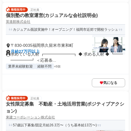
正社員
個別塾の教室運営(カジュアルな会社説明会)
英進館株式会社
カジュアル面談実施中！オープニング！福岡市近郊で開校ラッシュ
〒830-0035福岡県久留米市東和町
月給27万円以上
求めている人材 ┏━━━━━━━┓ ◆ 求める人材 ◆ ┗━━
━━━━━┛ ＜応募条...
業界未経験歓迎
経験不問
+8個
気になる
正社員
女性限定募集 不動産・土地活用営業(ポジティブアクシ
ョン)
東建コーポレーション株式会社
57歳以下募集/固定月給26.3万〜（うち基本給13万〜)