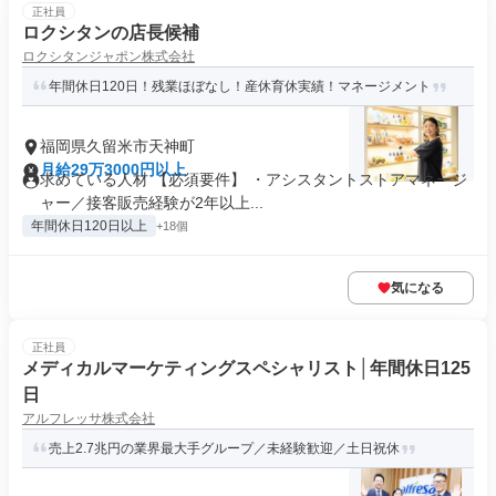
正社員
ロクシタンの店長候補
ロクシタンジャポン株式会社
年間休日120日！残業ほぼなし！産休育休実績！マネージメント
福岡県久留米市天神町
月給29万3000円以上
求めている人材 【必須要件】 ・アシスタントストアマネージ
ャー／接客販売経験が2年以上...
年間休日120日以上
+18個
気になる
正社員
メディカルマーケティングスペシャリスト│年間休日125
日
アルフレッサ株式会社
売上2.7兆円の業界最大手グループ／未経験歓迎／土日祝休