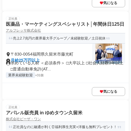
気になる
正社員
医薬品・マーケティングスペシャリスト│年間休日125日
アルフレッサ株式会社
売上2.7兆円の業界最大手グループ／未経験歓迎／土日祝休
〒830-0054福岡県久留米市藤光町
月給25万円以上
求めている人材 ＜必須条件＞ □大卒以上 □社会人経験3年以上
□普通自動車免許(AT...
業界未経験歓迎
+31個
気になる
正社員
アパレル販売員 in ゆめタウン久留米
株式会社ビーザ・ワン
正社員なのに融通が利く⏰福利厚生充実⭐洋服も無料プレゼント！