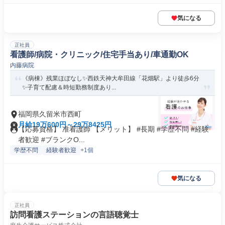
気になる
正社員
看護師/病院・クリニック/住宅手当あり/車通勤OK
内藤病院
《病棟》残業ほぼなし✨西鉄天神大牟田線「花畑駅」より徒歩6分
✨子育て配慮＆時短勤務制度あり...
福岡県久留米市西町
月給19万600円～29万8425円
【応募資格】 准看護師 【メリット】 #長期 #学歴不問 #経験
者歓迎 #ブランクO...
学歴不問
経験者歓迎
+1個
気になる
正社員
訪問看護ステーションの言語聴覚士