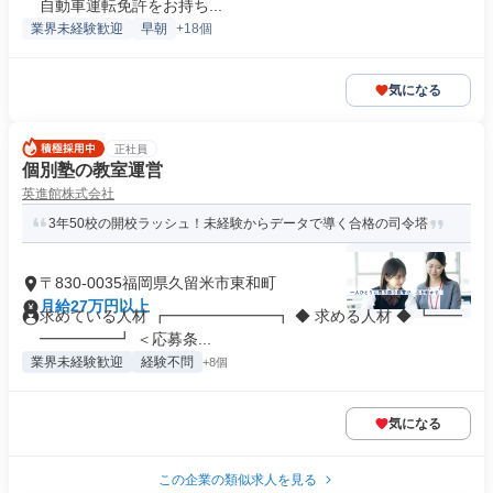
自動車運転免許をお持ち...
業界未経験歓迎
早朝
+18個
気になる
正社員
個別塾の教室運営
英進館株式会社
3年50校の開校ラッシュ！未経験からデータで導く合格の司令塔
〒830-0035福岡県久留米市東和町
月給27万円以上
求めている人材 ┏━━━━━━━┓ ◆ 求める人材 ◆ ┗━━
━━━━━┛ ＜応募条...
業界未経験歓迎
経験不問
+8個
気になる
この企業の類似求人を見る