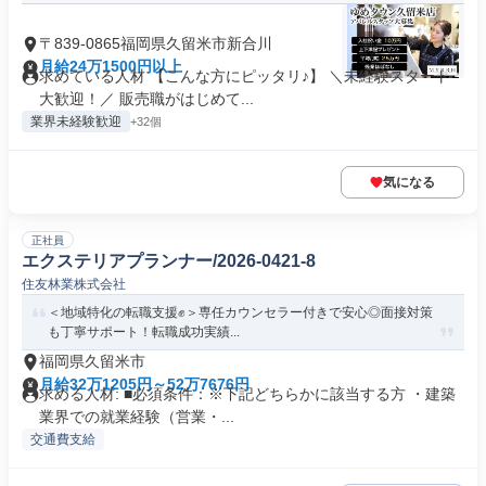
〒839-0865福岡県久留米市新合川
月給24万1500円以上
求めている人材 【こんな方にピッタリ♪】 ＼未経験スタート
大歓迎！／ 販売職がはじめて...
業界未経験歓迎
+32個
気になる
正社員
エクステリアプランナー/2026-0421-8
住友林業株式会社
＜地域特化の転職支援✊️＞専任カウンセラー付きで安心◎面接対策
も丁寧サポート！転職成功実績...
福岡県久留米市
月給32万1205円～52万7676円
求める人材: ■必須条件：※下記どちらかに該当する方 ・建築
業界での就業経験（営業・...
交通費支給