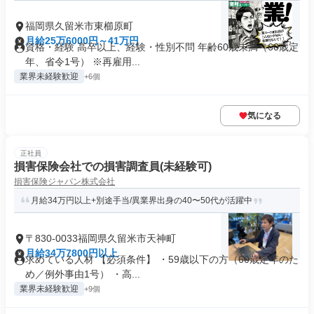
福岡県久留米市東櫛原町
月給25万6000円～41万円
資格・経験 高卒以上、経験・性別不問 年齢60歳未満（60歳定
年、省令1号） ※再雇用...
業界未経験歓迎
+6個
気になる
正社員
損害保険会社での損害調査員(未経験可)
損害保険ジャパン株式会社
月給34万円以上+別途手当/異業界出身の40〜50代が活躍中
〒830-0033福岡県久留米市天神町
月給34万7800円以上
求めている人材 【必須条件】 ・59歳以下の方（60歳定年のた
め／例外事由1号） ・高...
業界未経験歓迎
+9個