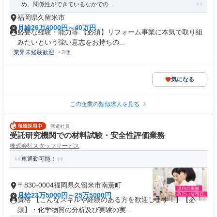
め、関係性ができているなかでの...
福岡県久留米市
月給26万4000円～40万円
必要な経験・能力等 【必須】リフォーム事業に本気で取り組
みたいという強い意志をお持ちの...
業界未経験歓迎
+3個
気になる
この企業の類似求人を見る
派遣社員
受託研究機関での材料試験・安全性評価業務
株式会社スタッフサービス
車通勤可能！
〒830-0004福岡県久留米市南薫町
月給23万5000円～25万5000円
資格 【こんなスキルや経験のある方を歓迎します！】【必
須】・化学物質の分析及び実験の実...