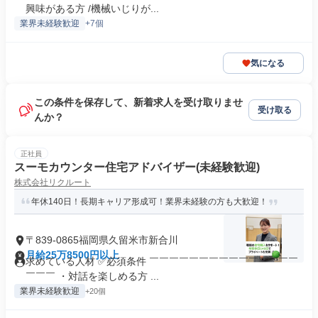
興味がある方 /機械いじりが...
業界未経験歓迎
+7個
気になる
この条件を保存して、新着求人を受け取りませ
受け取る
んか？
正社員
スーモカウンター住宅アドバイザー(未経験歓迎)
株式会社リクルート
年休140日！長期キャリア形成可！業界未経験の方も大歓迎！
〒839-0865福岡県久留米市新合川
月給25万8500円以上
求めている人材 ✅必須条件 ￣￣￣￣￣￣￣￣￣￣￣￣￣￣￣
￣￣￣ ・対話を楽しめる方 ...
業界未経験歓迎
+20個