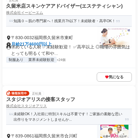
正社員
久留米店スキンケアアドバイザー(エステティシャン)
株式会社イービーエム
知識０～肌の専門家へ！残業月7h以下！未経験者・高卒OK！
〒830-0032福岡県久留米市東町
月給21万4600円以上
求めている人材 ✅未経験歓迎！ ✅高卒以上 ◎職場の雰囲気は
とっても明るくて和や...
制服あり
業界未経験歓迎
+24個
気になる
正社員
スタジオアリスの接客スタッフ
株式会社スタジオアリス
未経験OK！入社前に特別スキルは不要です！ご家族の素敵な思い
出作りをマネジメントしませんか...
〒839-0861福岡県久留米市合川町