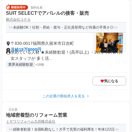
契約社員
SUIT SELECTでアパレルの接客・販売
株式会社コナカ
未経験OK！社割・昇給・賞与・正社員登用など待遇の手厚さ◎
〒830-0017福岡県久留米市日吉町
月給19万8000円
求めている人材 ★未経験歓迎！(高卒以上) ・20代~30代の男
女スタッフが 多く活...
業界未経験歓迎
+18個
気になる
この企業の類似求人を見る
正社員
地域密着型のリフォーム営業
ミサワリフォーム九州株式会社
経験者歓迎！全国転勤なし！大手で充実の福利厚生！年休122日