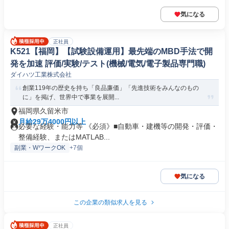
気になる
正社員
K521【福岡】【試験設備運用】最先端のMBD手法で開
発を加速 評価/実験/テスト(機械/電気/電子製品専門職)
ダイハツ工業株式会社
創業119年の歴史を持ち「良品廉価」「先進技術をみんなのもの
に」を掲げ、世界中で事業を展開...
福岡県久留米市
月給29万4000円以上
必要な経験・能力等 《必須》■自動車・建機等の開発・評価・
整備経験、またはMATLAB...
副業・WワークOK
+7個
気になる
この企業の類似求人を見る
正社員