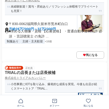
麻生介護サービス株式会社
未経験歓迎！賞与・昇給あり／リフレッシュ休暇有でプライベート
も充実！
〒830-0062福岡県久留米市荒木町白口
月給28万7000円～32万2300円
■求める人物像・資格 【応募資格】 ・普通自動車運転免許 必
須 ・言語聴覚士 の免許 ...
制服あり
主婦・主夫歓迎
+16個
気になる
正社員
TRIALの店長または店長候補
株式会社トライアルカンパニー
小売事業にIOTを取り込み、爆発的な成長を実現。今後も出店が続
くスマートストア「TRIAL...
福岡県久留米市上津町
ホーム
オファー
気になる
月給37万5000円～65万円
求める人材: 必須 【学歴・年齢不問】店長経験がある方 ～以