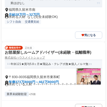
業ほぼなし
福岡県久留米市南
月給28万円～32万円
求める人材: なし(完全未経験OK)
シフト自由
交通費支給
気になる
正社員
お部屋探しルームアドバイザー(未経験・低離職率)
株式会社ハウスメイトショップ
年休121★賞与5.8ヶ月★飛込み・テレアポ無★個人ノルマ無
〒830-0035福岡県久留米市東和町
年俸373万8000円～462万8000円
求めている人材 ✧-✧-✧-✧-✧-✧-✧-✧-✧-✧-✧-✧-✧-✧-✧-✧-✧
...
業界未経験歓迎
+25個