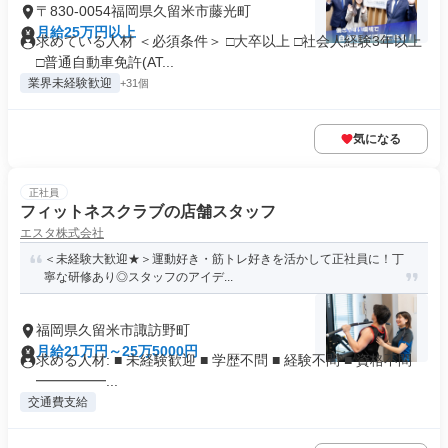
〒830-0054福岡県久留米市藤光町
月給25万円以上
求めている人材 ＜必須条件＞ □大卒以上 □社会人経験3年以上
□普通自動車免許(AT...
業界未経験歓迎
+31個
気になる
正社員
フィットネスクラブの店舗スタッフ
エスタ株式会社
＜未経験大歓迎★＞運動好き・筋トレ好きを活かして正社員に！丁
寧な研修あり◎スタッフのアイデ...
福岡県久留米市諏訪野町
月給21万円～25万5000円
求める人材: ■ 未経験歓迎 ■ 学歴不問 ■ 経験不問 ■ 資格不問
━━━━━...
交通費支給