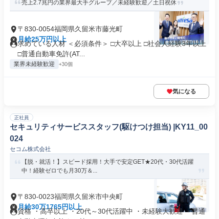
売上2.7兆円の業界最大手グループ／未経験歓迎／土日祝休
〒830-0054福岡県久留米市藤光町
月給25万円以上
求めている人材 ＜必須条件＞ □大卒以上 □社会人経験3年以上
□普通自動車免許(AT...
業界未経験歓迎
+30個
気になる
正社員
セキュリティサービススタッフ(駆けつけ担当) |KY11_00
024
セコム株式会社
【脱・就活！】スピード採用！大手で安定GET★20代・30代活躍
中！経験ゼロでも月30万＆...
〒830-0023福岡県久留米市中央町
月給30万1765円以上
資格 ・高卒以上 ・20代～30代活躍中 ・未経験大歓迎 ・普通