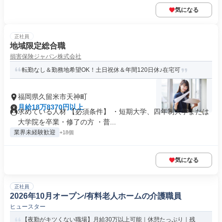
気になる
正社員
地域限定総合職
損害保険ジャパン株式会社
転勤なし＆勤務地希望OK！土日祝休＆年間120日休♪在宅可
福岡県久留米市天神町
月給18万8370円以上
求めている人材 【必須条件】 ・短期大学、四年制大学または
大学院を卒業・修了の方 ・普...
業界未経験歓迎
+18個
気になる
正社員
2026年10月オープン/有料老人ホームの介護職員
ヒュースター
【夜勤がキツくない職場】月給30万以上可能｜休憩たっぷり｜残