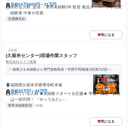
月給24万6000円～31万円
求める人材: 必須 ・業界未経験OK 歓迎 食品スーパーや小売店
経験者 中食や百貨...
交通費支給
気になる
正社員
(久留米センター)現場作業スタッフ
株式会社エイワ産業
残業少＆未経験から専門資格取得！学歴不問/面接1回/賞与2回
福岡県久留米市善導寺町木塚
月給25万円～34万円
求めている人材 ★未経験スタートを応援★ 学歴・職歴・資格
は一切不問！ 「やってみたい...
業界未経験歓迎
+32個
気になる