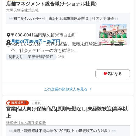
店舗マネジメント総合職(ナショナル社員)
大黒天物産株式会社
初年度450万円〜可｜東証P上場39期連続増収｜社内大学研修
〒830-0041福岡県久留米市白山町
月給24万3000円～26万円
求めている人材 ・業界未経験、職種未経験歓迎✨ ・第二新
卒、社会人デビューの方も歓迎✨...
制服あり
業界未経験歓迎
+25個
気になる
この企業の類似求人を見る
正社員
営業|個人向け保険商品|原則転勤なし|未経験歓迎|高卒以
上
株式会社かんぽ生命保険
業種・職種経験不問◎年休120日以上＜45歳以下の方対象＞