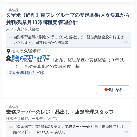
正社員
久留米【経理】東プレグループの安定基盤/月次決算から
挑戦/残業月10時間程度 管理会計
東プレ九州株式会社
自動車部品等の製造を行っている当社にて、経理業務全般をお任せ
いたします。日常経理から決算業...
福岡県久留米市
月給25万円～28万円
必要な経験・能力等 【必須】経理業務の実務経験（３年以
上）、月次決算業務の実務経験、基...
業界未経験歓迎
+5個
気になる
正社員
業務スーパーのレジ・品出し・店舗管理スタッフ
株式会社桶谷ホールディングス
【久留米市】業績好調＆安定／業務スーパー正社員／未経験でも月
給28万円～／やりたいを実現し...