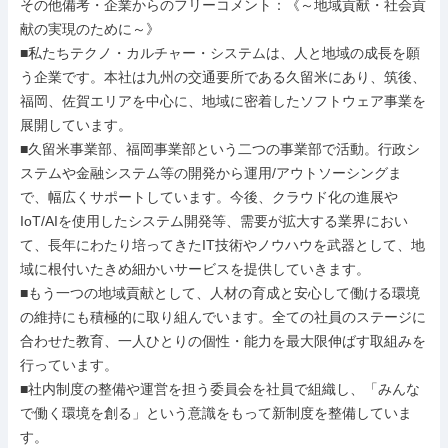
その他備考・企業からのフリーコメント：《～地域貢献・社会貢
献の実現のために～》

■私たちテクノ・カルチャー・システムは、人と地域の成長を願
う企業です。本社は九州の交通要所である久留米にあり、筑後、
福岡、佐賀エリアを中心に、地域に密着したソフトウェア事業を
展開しています。

■久留米事業部、福岡事業部という二つの事業部で活動。行政シ
ステムや金融システム等の開発から運用/アウトソーシングま
で、幅広くサポートしています。今後、クラウド化の進展や
IoT/AIを使用したシステム開発等、需要が拡大する業界におい
て、長年にわたり培ってきたIT技術やノウハウを武器として、地
域に根付いたきめ細かいサービスを提供していきます。

■もう一つの地域貢献として、人材の育成と安心して働ける環境
の維持にも積極的に取り組んでいます。全ての社員のステージに
合わせた教育、一人ひとりの個性・能力を最大限伸ばす取組みを
行っています。

■社内制度の整備や運営を担う委員会を社員で組織し、「みんな
で働く環境を創る」という意識をもって新制度を整備していま
す。
