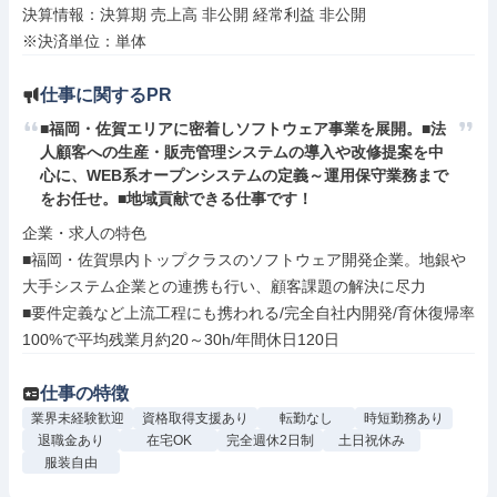
決算情報：決算期 売上高 非公開 経常利益 非公開

※決済単位：単体
仕事に関するPR
■福岡・佐賀エリアに密着しソフトウェア事業を展開。■法
人顧客への生産・販売管理システムの導入や改修提案を中
心に、WEB系オープンシステムの定義～運用保守業務まで
をお任せ。■地域貢献できる仕事です！
企業・求人の特色

■福岡・佐賀県内トップクラスのソフトウェア開発企業。地銀や
大手システム企業との連携も行い、顧客課題の解決に尽力

■要件定義など上流工程にも携われる/完全自社内開発/育休復帰率
100%で平均残業月約20～30h/年間休日120日
仕事の特徴
業界未経験歓迎
資格取得支援あり
転勤なし
時短勤務あり
退職金あり
在宅OK
完全週休2日制
土日祝休み
服装自由