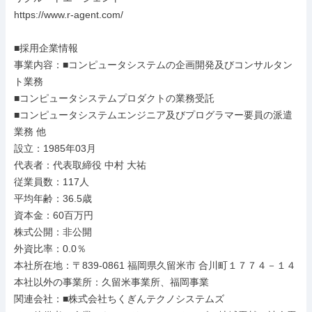
https://www.r-agent.com/

■採用企業情報

事業内容：■コンピュータシステムの企画開発及びコンサルタン
ト業務

■コンピュータシステムプロダクトの業務受託

■コンピュータシステムエンジニア及びプログラマー要員の派遣
業務 他

設立：1985年03月

代表者：代表取締役 中村 大祐

従業員数：117人

平均年齢：36.5歳

資本金：60百万円

株式公開：非公開

外資比率：0.0％

本社所在地：〒839-0861 福岡県久留米市 合川町１７７４－１４

本社以外の事業所：久留米事業所、福岡事業

関連会社：■株式会社ちくぎんテクノシステムズ
