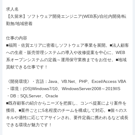
求人名

【久留米】ソフトウェア開発エンジニア(WEB系)/自社内開発/転
勤無/地域密着

仕事の内容

■福岡・佐賀エリアに密着しソフトウェア事業を展開。■法人顧客
への生産・販売管理システムの導入や改修提案を中心に、WEB
系オープンシステムの定義～運用保守業務までをお任せ。■地域
貢献できる仕事です！

《開発環境》・言語：Java、VB.Net、PHP、Excel/Access VBA

・環境：(OS)Windows7/10、WindowsServer2008～2019IIS

・DB：SQLServer、Oracle

■既存顧客の紹介からニーズを把握し、コンペ提案により案件を
獲得。■案件ごとに5名程度のチームを構成して対応。■個々のス
キルや適性に応じてアサインされ、要件定義に携われるなど成長
できる環境が魅力です！
