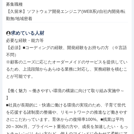
募集職種

【久留米】ソフトウェア開発エンジニア(WEB系)/自社内開発/転
勤無/地域密着
求めている人材
必要な経験・能力等

【必須】■コーディングの経験、開発経験をお持ちの方 （※言語
不問）

※顧客のニーズに応じたオーダーメイドのサービスを提供してい
るため、上流段階からあらゆる業務に対応し、実務経験を積むこ
とが可能です。

【働く魅力 ～働きやすい環境の構築に向けて取り組み実施中～ 
】

■社員が長期的に・快適に働ける環境の実現のため、子育て世代
を応援する諸制度の整備や、リモートワークの推進など働きやす
さにこだわっています。育休からの復帰率100%。■残業は平均
20～30h/月。プライベート重視の方や、成長を加速したい・もっ
とチャレンジしたい方など、個人のマインドに合わせて柔軟にア