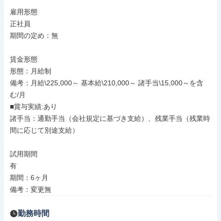
雇用形態

正社員

期間の定め：無

賃金形態

形態：月給制

備考：月給\225,000～ 基本給\210,000～ 諸手当\15,000～を含
む/月

■賞与実績:あり

諸手当：通勤手当（会社規定に基づき支給）、残業手当（残業時
間に応じて別途支給）

試用期間

有

期間：6ヶ月

備考：変更無
勤務時間