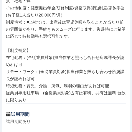
寮・社宅：無

その他制度：確定拠出年金/研修制度/資格取得奨励制度/家族手当
(お子様1人当たり20,000円/月)

制度備考：■当社では、出産後は育児休暇を取ることが当たり前
の雰囲気があり、手続きもスムーズに行えます。復帰時にご希望
に応じて時短勤務も選択可能です。

【制度補足】

在宅勤務：(全従業員対象)担当作業と照らし合わせ所属課長が認
めれば可

リモートワーク：(全従業員対象)担当作業と照らし合わせ所属課
長が認めれば可

時短勤務：育児、介護、病気、病弱の理由があれば可能

従業員専用駐車場：(全従業員対象)占有は有料、共有は無料 台数
に限りあり
試用期間
試用期間あり
