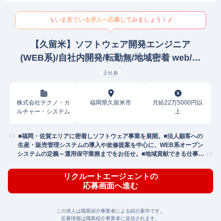
いま見ている求人へ応募してみましょう！
【久留米】ソフトウェア開発エンジニア
(WEB系)/自社内開発/転勤無/地域密着 web/オ
ープンSE
正社員
株式会社テクノ・カ
福岡県久留米市
月給22万5000円以
ルチャー・システム
上
■福岡・佐賀エリアに密着しソフトウェア事業を展開。■法人顧客への
生産・販売管理システムの導入や改修提案を中心に、WEB系オープン
システムの定義～運用保守業務までをお任せ。■地域貢献できる仕事で
す！
リクルートエージェントの
応募画面へ進む
この求人は職業紹介事業者による紹介案件です。
応募情報は職業紹介事業者に送信されます。