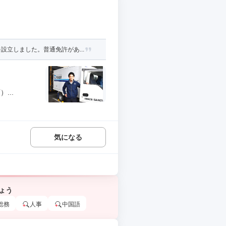
立しました。普通免許があ...
...
気になる
ょう
総務
人事
中国語