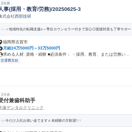
正社員
人事(採用・教育/労務)/20250625-3
株式会社西部技研
＜地域特化の転職支援✊️＞専任カウンセラー付きで安心◎面接対策も丁寧サポ
福岡県古賀市
月給24万5000円～33万5000円
求める人材: 資格・経験 ■必須条件： ・採用、教育、または労務い...
交通費支給
正社員
受付兼歯科助手
大塚デンタルクリニック
今だけ入社お祝い金でます♬未経験の方歓迎!