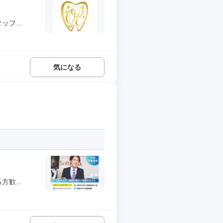
フ...
気になる
歓...