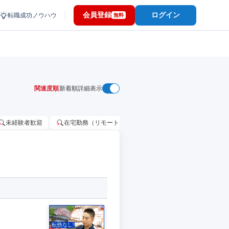
会員登録
ログイン
転職成功ノウハウ
無料
関連度順
新着順
詳細表示
未経験者歓迎
在宅勤務（リモートワーク）OK
家賃補助・住宅手当