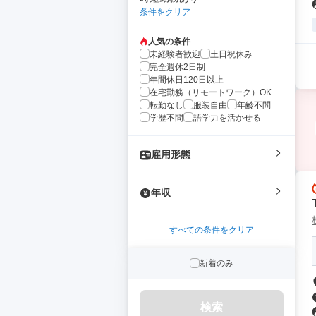
条件をクリア
人気の条件
未経験者歓迎
土日祝休み
完全週休2日制
年間休日120日以上
在宅勤務（リモートワーク）OK
転勤なし
服装自由
年齢不問
学歴不問
語学力を活かせる
雇用形態
年収
すべての条件をクリア
新着のみ
検索