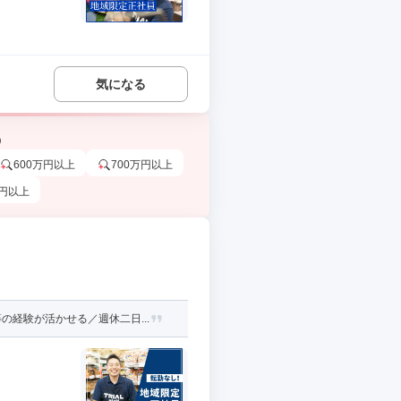
気になる
う
600万円以上
700万円以上
万円以上
経験が活かせる／週休二日...