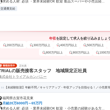
求める人材: 必須 ・業界未経験OK 歓迎 食品スーパーや小売店経...
交通費支給
年収
を設定して求人を絞り込みましょ
200万円以上
300万円以上
400万円以上
500万円以上
800万円以上
900万円以上
1000
正社員
TRIALの販売接客スタッフ 地域限定正社員
株式会社トライアルカンパニー
【未経験歓迎】年齢不問／キャリアアップ・年収アップを目指せる！／小売業等の
福岡県古賀市花見東
月給20万6000円～65万円
求める人材: 必須 ・業界未経験OK 歓迎 ・小売業の経験がある方...