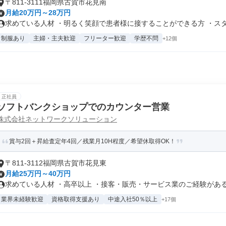
〒811-3111福岡県古賀市花見南
月給20万円～28万円
求めている人材 ・明るく笑顔で患者様に接することができる方 ・スタッ
制服あり
主婦・主夫歓迎
フリーター歓迎
学歴不問
+12個
正社員
ソフトバンクショップでのカウンター営業
株式会社ネットワークソリューション
賞与2回＋昇給査定年4回／残業月10H程度／希望休取得OK！
〒811-3112福岡県古賀市花見東
月給25万円～40万円
求めている人材 ・高卒以上 ・接客・販売・サービス業のご経験がある方
業界未経験歓迎
資格取得支援あり
中途入社50％以上
+17個