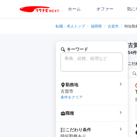
ホーム
オファー
気に
転職・求人トップ
/
福岡県
/
古賀市
/
時短勤
古
キーワード
54
件
こだ
勤務地
古賀市
条件をクリア
職種
こだわり条件
時短勤務あり