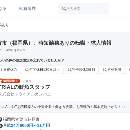
なる
閲覧履歴
求人検索
務あり
賀市（福岡県）、時短勤務ありの転職・求人情報
1
〜
54
件目を表示中
わり条件の追加設定を忘れていませんか？
土日祝休み
年間休日120日以上
完全週休2日制
学歴不問
正社員
TRIALの鮮魚スタッフ
株式会社トライアルカンパニー
AI・IoTを積極導入の小売企業！働き方改革にも積極的！基本定時上がり！
福岡県古賀市花見東
月給24万6000円～31万円