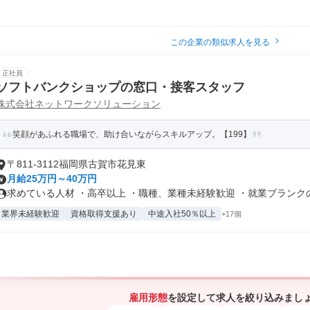
この企業の類似求人を見る
正社員
ソフトバンクショップの窓口・接客スタッフ
株式会社ネットワークソリューション
笑顔があふれる職場で、助け合いながらスキルアップ。【199】
〒811-3112福岡県古賀市花見東
月給25万円～40万円
求めている人材 ・高卒以上 ・職種、業種未経験歓迎 ・就業ブランクのあ
業界未経験歓迎
資格取得支援あり
中途入社50％以上
+17個
雇用形態
を設定して求人を絞り込みまし