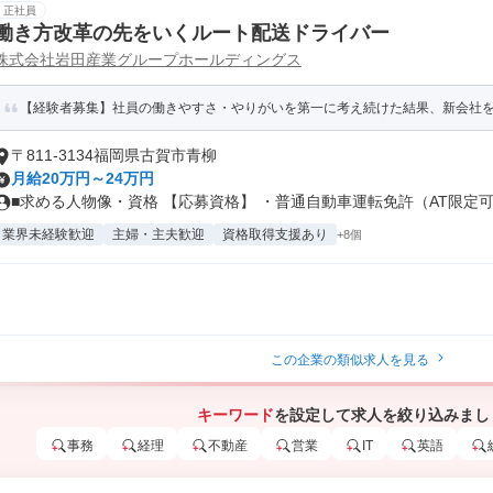
正社員
働き方改革の先をいくルート配送ドライバー
株式会社岩田産業グループホールディングス
【経験者募集】社員の働きやすさ・やりがいを第一に考え続けた結果、新会社を設
〒811-3134福岡県古賀市青柳
月給20万円～24万円
■求める人物像・資格 【応募資格】 ・普通自動車運転免許（AT限定可）
業界未経験歓迎
主婦・主夫歓迎
資格取得支援あり
+8個
この企業の類似求人を見る
キーワード
を設定して求人を絞り込みまし
事務
経理
不動産
営業
IT
英語