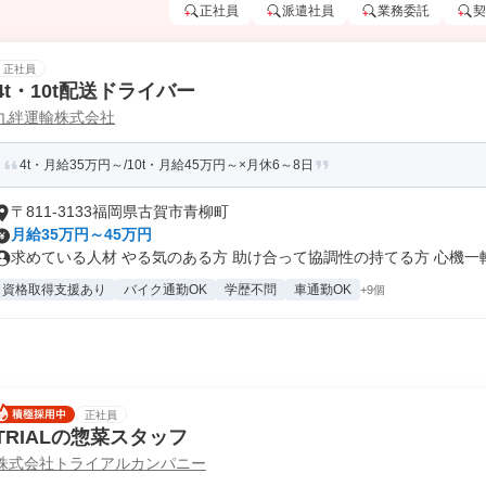
正社員
派遣社員
業務委託
契
正社員
4t・10t配送ドライバー
九絆運輸株式会社
4t・月給35万円～/10t・月給45万円～×月休6～8日
〒811-3133福岡県古賀市青柳町
月給35万円～45万円
求めている人材 やる気のある方 助け合って協調性の持てる方 心機一転頑
資格取得支援あり
バイク通勤OK
学歴不問
車通勤OK
+9個
正社員
TRIALの惣菜スタッフ
株式会社トライアルカンパニー