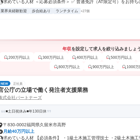
求めている人材 ＜応募必須条件＞ ✅ 普通免許（AT限定可）をお持ちの.
業界未経験歓迎
歩合給あり
ランチタイム
+27個
年収
を設定して求人を絞り込みましょ
200万円以上
300万円以上
400万円以上
500万円以上
800万円以上
900万円以上
1000
NEW
正社員
官公庁の立場で働く発注者支援業務
株式会社パートナーズ
■土日祝休み■年130日休
〒830-0002福岡県久留米市高野
月給40万円以上
求めている人材 【必須条件】 ・1級土木施工管理技士 ・2級土木施工管.