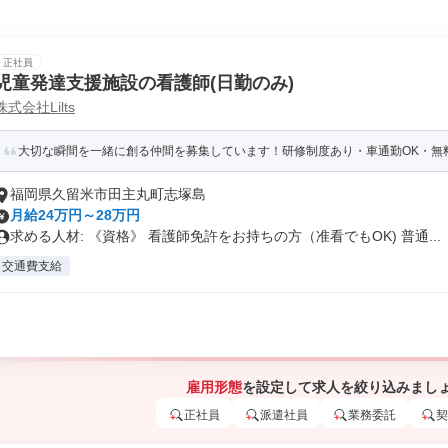
正社員
児童発達支援施設の看護師(日勤のみ)
株式会社Lilts
大切な瞬間を一緒に創る仲間を募集しています！研修制度あり・車通勤OK・無
福岡県久留米市田主丸町志塚島
月給24万円～28万円
求める人材: 《資格》 看護師免許をお持ちの方（准看でもOK) 普通...
交通費支給
雇用形態
を設定して求人を絞り込みまし
正社員
派遣社員
業務委託
契