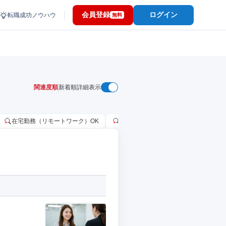
会員登録
ログイン
転職成功ノウハウ
無料
関連度順
新着順
詳細表示
在宅勤務（リモートワーク）OK
家賃補助・住宅手当あり
固定給