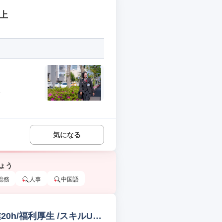
上
.
気になる
ょう
総務
人事
中国語
0h/福利厚生 /スキルUP