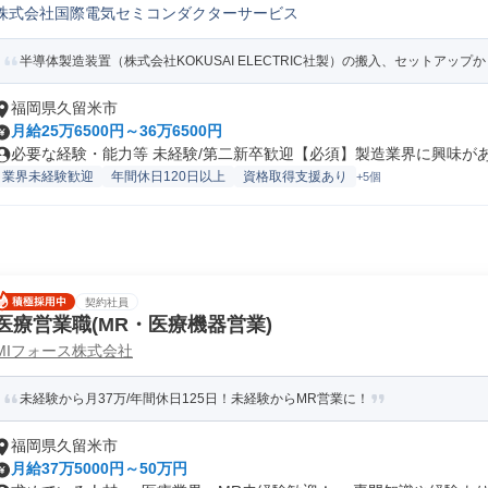
株式会社国際電気セミコンダクターサービス
半導体フィールド/サポートエンジニア
半導体製造装置（株式会社KOKUSAI ELECTRIC社製）の搬入、セットアップか
福岡県久留米市
月給25万6500円～36万6500円
必要な経験・能力等 未経験/第二新卒歓迎【必須】製造業界に興味がある
業界未経験歓迎
年間休日120日以上
資格取得支援あり
+5個
契約社員
医療営業職(MR・医療機器営業)
MIフォース株式会社
未経験から月37万/年間休日125日！未経験からMR営業に！
福岡県久留米市
月給37万5000円～50万円