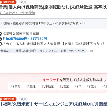
正社員
営業|個人向け保険商品|原則転勤なし|未経験歓迎|高卒以
株式会社かんぽ生命保険
業種・職種経験不問◎年休120日以上＜45歳以下の方対象＞
福岡県久留米市御井旗崎
月給25万6800円～31万350円
求めている人材 未経験歓迎／人物重視 【必須】 ◎45歳以下の方（3..
制服あり
業界未経験歓迎
ランチタイム
副業・WワークOK
+34個
キーワード
を設定して求人を絞り込みまし
事務
経理
不動産
営業
IT
英語
正社員
【福岡/久留米市】サービスエンジニア/未経験OK/月残業2