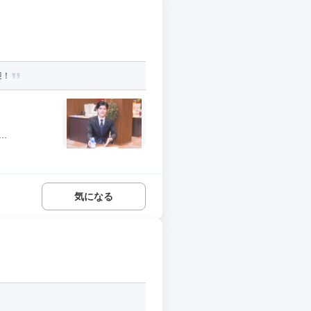
迎！
.
気になる