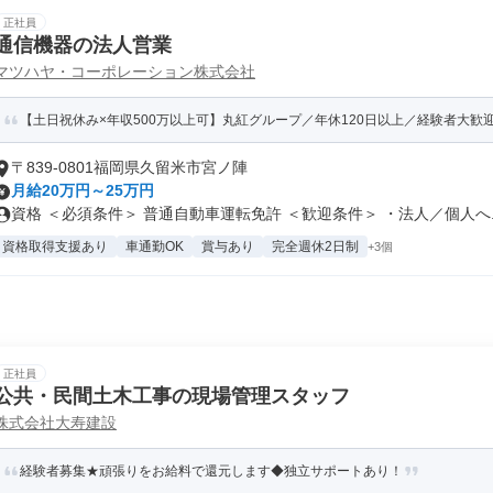
正社員
通信機器の法人営業
マツハヤ・コーポレーション株式会社
【土日祝休み×年収500万以上可】丸紅グループ／年休120日以上／経験者大歓
〒839-0801福岡県久留米市宮ノ陣
月給20万円～25万円
資格 ＜必須条件＞ 普通自動車運転免許 ＜歓迎条件＞ ・法人／個人へ..
資格取得支援あり
車通勤OK
賞与あり
完全週休2日制
+3個
正社員
公共・民間土木工事の現場管理スタッフ
株式会社大寿建設
経験者募集★頑張りをお給料で還元します◆独立サポートあり！