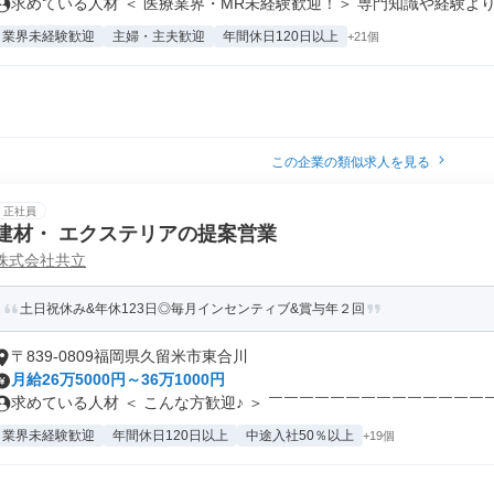
求めている人材 ＜ 医療業界・MR未経験歓迎！＞ 専門知識や経験よりも
業界未経験歓迎
主婦・主夫歓迎
年間休日120日以上
+21個
この企業の類似求人を見る
正社員
建材・ エクステリアの提案営業
株式会社共立
土日祝休み&年休123日◎毎月インセンティブ&賞与年２回
〒839-0809福岡県久留米市東合川
月給26万5000円～36万1000円
求めている人材 ＜ こんな方歓迎♪ ＞ ￣￣￣￣￣￣￣￣￣￣￣￣￣￣￣.
業界未経験歓迎
年間休日120日以上
中途入社50％以上
+19個