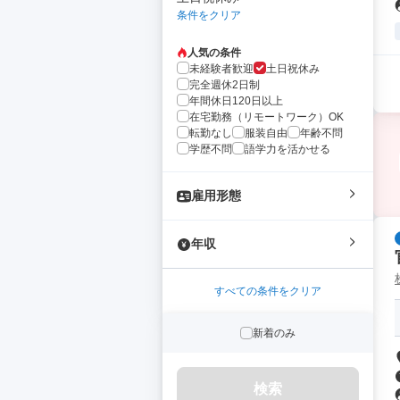
条件をクリア
人気の条件
未経験者歓迎
土日祝休み
完全週休2日制
年間休日120日以上
在宅勤務（リモートワーク）OK
転勤なし
服装自由
年齢不問
学歴不問
語学力を活かせる
雇用形態
年収
すべての条件をクリア
新着のみ
検索