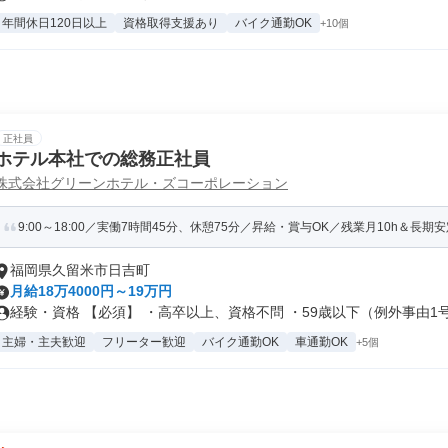
年間休日120日以上
資格取得支援あり
バイク通勤OK
+10個
正社員
ホテル本社での総務正社員
株式会社グリーンホテル・ズコーポレーション
9:00～18:00／実働7時間45分、休憩75分／昇給・賞与OK／残業月10h＆長期安
福岡県久留米市日吉町
月給18万4000円～19万円
経験・資格 【必須】 ・高卒以上、資格不問 ・59歳以下（例外事由1号.
主婦・主夫歓迎
フリーター歓迎
バイク通勤OK
車通勤OK
+5個