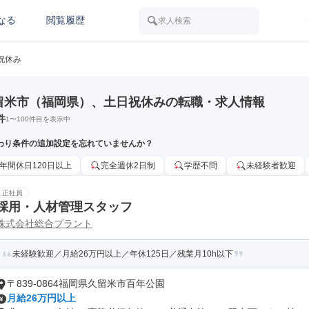
なる
閲覧履歴
求人検索
祝休み
留米市（福岡県）、土日祝休みの転職・求人情報
件
1
〜
100
件目を表示中
わり条件の追加設定を忘れていませんか？
年間休日120日以上
完全週休2日制
学歴不問
未経験者歓迎
正社員
採用・人材管理スタッフ
株式会社総合プラント
未経験歓迎／月給26万円以上／年休125日／残業月10h以下
〒839-0864福岡県久留米市百年公園
月給26万円以上