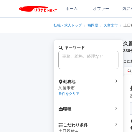
ホーム
オファー
気に
転職・求人トップ
/
福岡県
/
久留米市
/
土日
久
キーワード
330
こだ
勤務地
久留米市
条件をクリア
職種
こだわり条件
土日祝休み