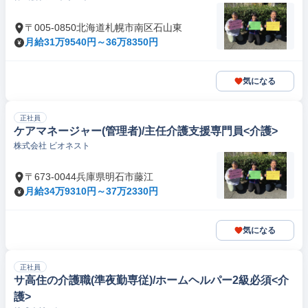
〒005-0850北海道札幌市南区石山東
月給31万9540円～36万8350円
気になる
正社員
ケアマネージャー(管理者)/主任介護支援専門員<介護>
株式会社 ビオネスト
〒673-0044兵庫県明石市藤江
月給34万9310円～37万2330円
気になる
正社員
サ高住の介護職(準夜勤専従)/ホームヘルパー2級必須<介
護>