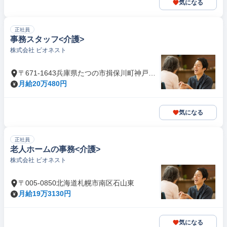
気になる
正社員
事務スタッフ<介護>
株式会社 ビオネスト
〒671-1643兵庫県たつの市揖保川町神戸北
山
月給20万480円
気になる
正社員
老人ホームの事務<介護>
株式会社 ビオネスト
〒005-0850北海道札幌市南区石山東
月給19万3130円
気になる