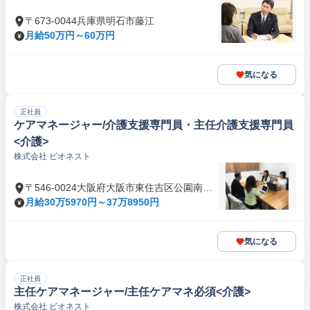
〒673-0044兵庫県明石市藤江
月給50万円～60万円
気になる
正社員
ケアマネージャー/介護支援専門員・主任介護支援専門員
<介護>
株式会社 ビオネスト
〒546-0024大阪府大阪市東住吉区公園南矢
田
月給30万5970円～37万8950円
気になる
正社員
主任ケアマネージャー/主任ケアマネ必須<介護>
株式会社 ビオネスト