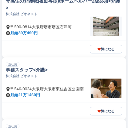
サ高住の介護職(夜勤専従)/ホームヘルパー2級必須<介護
>
株式会社 ビオネスト
〒590-0814大阪府堺市堺区石津町
月給30万490円
気になる
正社員
事務スタッフ<介護>
株式会社 ビオネスト
〒546-0024大阪府大阪市東住吉区公園南矢
田
月給21万1460円
気になる
正社員