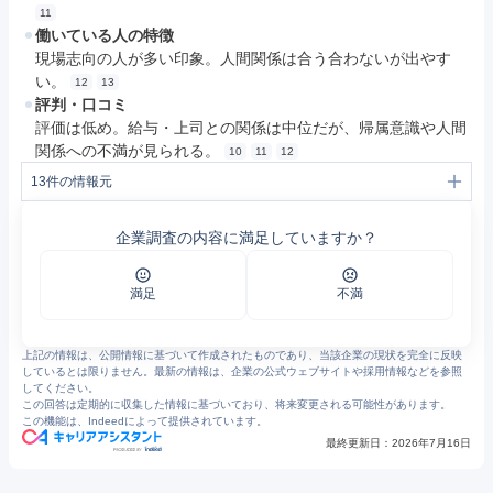
11
働いている人の特徴
現場志向の人が多い印象。人間関係は合う合わないが出やす
い。
12
13
評判・口コミ
評価は低め。給与・上司との関係は中位だが、帰属意識や人間
関係への不満が見られる。
10
11
12
13
件の情報元
1
ビオネストグループ｜株式会社ビオネスト｜コーポレートサイト
2
ビオネストが大切にしていること | 株式会社ビオネスト | コーポレートサイト
企業調査の内容に満足していますか？
3
ビオネストのビジョン | 株式会社ビオネスト | コーポレートサイト
4
グループ概要 | 株式会社ビオネスト | コーポレートサイト
5
企業詳細｜株式会社ビオネスト|WORKしが 滋賀県企業情報サイト
6
医療事業 | 事業概要 | 株式会社ビオネスト | コーポレートサイト
満足
不満
7
介護事業 | 事業概要 | 株式会社ビオネスト | コーポレートサイト
8
障がい福祉事業 | 事業概要 | 株式会社ビオネスト | コーポレートサイト
9
お知らせ | ビオネスト | コーポレートサイト
上記の情報は、公開情報に基づいて作成されたものであり、当該企業の現状を完全に反映
10
https://jp.indeed.com/cmp/%E6%A0%AA%E5%BC%8F%E4%BC%9A%E7%A4%BE%E3%83%93%E3%82%AA%E3%83%8D%E3%82%B9%E3%83%88/reviews
しているとは限りません。最新の情報は、企業の公式ウェブサイトや採用情報などを参照
11
https://jp.indeed.com/cmp/%E6%A0%AA%E5%BC%8F%E4%BC%9A%E7%A4%BE%E3%83%93%E3%82%AA%E3%83%8D%E3%82%B9%E3%83%88/reviews?ftopic=mgmt
してください。
12
https://jp.indeed.com/cmp/%E6%A0%AA%E5%BC%8F%E4%BC%9A%E7%A4%BE%E3%83%93%E3%82%AA%E3%83%8D%E3%82%B9%E3%83%88/reviews?ftopic=wlbalance
この回答は定期的に収集した情報に基づいており、将来変更される可能性があります。
13
https://jp.indeed.com/cmp/%E6%A0%AA%E5%BC%8F%E4%BC%9A%E7%A4%BE%E3%83%93%E3%82%AA%E3%83%8D%E3%82%B9%E3%83%88/reviews?fcountry=JP&fjobtitle=%E6%94%AF%E6%8F%B4%E5%93%A1
この機能は、Indeedによって提供されています。
最終更新日：
2026年7月16日