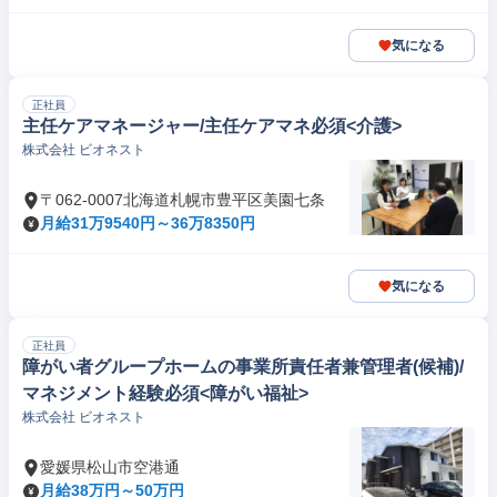
気になる
正社員
主任ケアマネージャー/主任ケアマネ必須<介護>
株式会社 ビオネスト
〒062-0007北海道札幌市豊平区美園七条
月給31万9540円～36万8350円
気になる
正社員
障がい者グループホームの事業所責任者兼管理者(候補)/
マネジメント経験必須<障がい福祉>
株式会社 ビオネスト
愛媛県松山市空港通
月給38万円～50万円