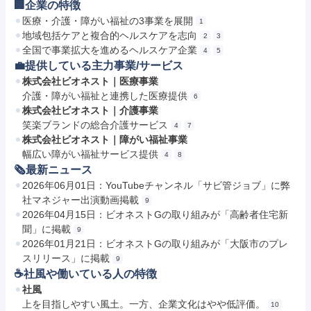
🏢企業の特徴
医療・介護・障がい福祉の3事業を展開
1
地域包括ケアと複合的ヘルスケアを志向
2
3
全国で事業拡大を進めるヘルスケア企業
4
5
💼提供している主力事業/サービス
株式会社ビオネスト｜医療事業
介護・障がい福祉と連携した医療提供
6
株式会社ビオネスト｜介護事業
笑楽ブランドの総合介護サービス
4
7
株式会社ビオネスト｜障がい福祉事業
幅広い障がい福祉サービス提供
4
8
🗞最新ニュース
2026年06月01日：YouTubeチャンネル「サビ管ジョブ」に弊
社マネジャー出演動画掲載
9
2026年04月15日：ビオネストGの取り組みが「高齢者住宅新
聞」に掲載
9
2026年01月21日：ビオネストGの取り組みが「大阪市のプレ
スリリース」に掲載
9
☕️社風や働いている人の特徴
社風
上を目指しやすい風土。一方、企業文化はやや低評価。
10