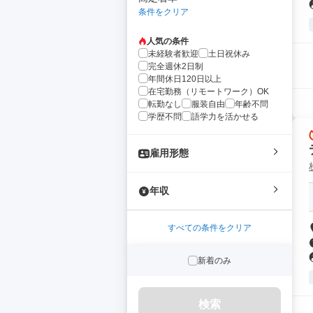
条件をクリア
人気の条件
未経験者歓迎
土日祝休み
完全週休2日制
年間休日120日以上
在宅勤務（リモートワーク）OK
転勤なし
服装自由
年齢不問
学歴不問
語学力を活かせる
雇用形態
年収
すべての条件をクリア
新着のみ
検索