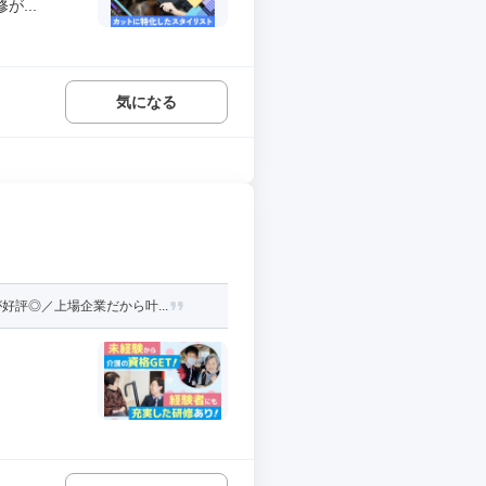
...
気になる
評◎／上場企業だから叶...