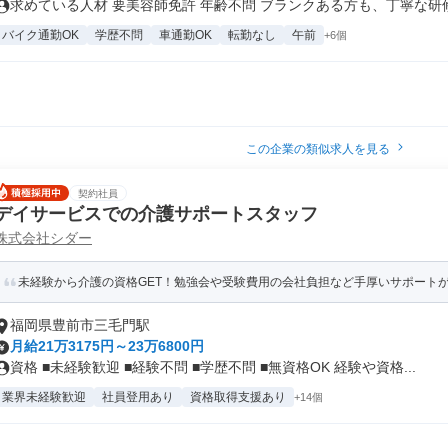
求めている人材 要美容師免許 年齢不問 ブランクある方も、丁寧な研修が
バイク通勤OK
学歴不問
車通勤OK
転勤なし
午前
+6個
この企業の類似求人を見る
契約社員
デイサービスでの介護サポートスタッフ
株式会社シダー
未経験から介護の資格GET！勉強会や受験費用の会社負担など手厚いサポートが好
福岡県豊前市三毛門駅
月給21万3175円～23万6800円
資格 ■未経験歓迎 ■経験不問 ■学歴不問 ■無資格OK 経験や資格...
業界未経験歓迎
社員登用あり
資格取得支援あり
+14個