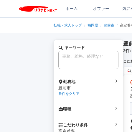
ホーム
オファー
気に
転職・求人トップ
/
福岡県
/
豊前市
/
高定着
豊
キーワード
2
件
1
こだ
勤務地
豊前市
条件をクリア
職種
こだわり条件
高定着率