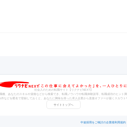
社会人のための転職サイト【リクナビNEXT】
職種、あなたのスキルや資格などから検索でき、転職ノウハウや転職体験談等、転職成功のヒント満
条件などを匿名で登録しておくと、あなたに興味を持った求人企業から直接オファーが届くスカウト
サイトトップへ
中途採用をご検討の企業様
利用規約