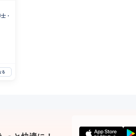
養士・
なる