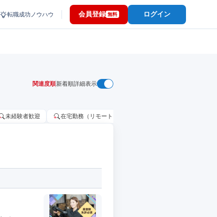
会員登録
ログイン
転職成功ノウハウ
無料
関連度順
新着順
詳細表示
未経験者歓迎
在宅勤務（リモートワーク）OK
家賃補助・住宅手当