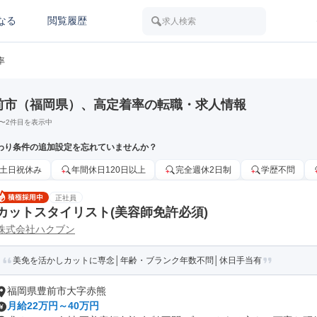
なる
閲覧履歴
求人検索
率
前市（福岡県）、高定着率の転職・求人情報
〜
2
件目を表示中
わり条件の追加設定を忘れていませんか？
土日祝休み
年間休日120日以上
完全週休2日制
学歴不問
正社員
カットスタイリスト(美容師免許必須)
株式会社ハクブン
美免を活かしカットに専念│年齢・ブランク年数不問│休日手当有
福岡県豊前市大字赤熊
月給22万円～40万円