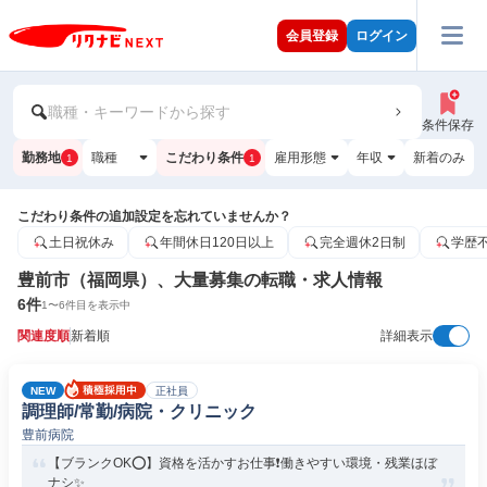
会員登録
ログイン
職種・キーワードから探す
条件保存
勤務地
職種
こだわり条件
雇用形態
年収
新着のみ
1
1
こだわり条件の追加設定を忘れていませんか？
土日祝休み
年間休日120日以上
完全週休2日制
学歴
豊前市（福岡県）、大量募集の転職・求人情報
6
件
1
〜
6
件目を表示中
関連度順
新着順
詳細表示
NEW
正社員
調理師/常勤/病院・クリニック
豊前病院
【ブランクOK⭕️】資格を活かすお仕事❗️働きやすい環境・残業ほぼ
ナシ✨