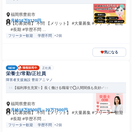
福岡県豊前市
月給16万9120円
【応募資格】 不問 【メリット】 #大量募集 #フリーター歓迎
#長期 #学歴不問 ...
フリーター歓迎
学歴不問
+2個
気になる
NEW
正社員
栄養士/常勤/正社員
障害者支援施設 豊前アニマノ
【福利厚生充実✨】長く働ける職場で⭕️人間関係も良好✅️
福岡県豊前市
月給18万8500円～20万7500円
【応募資格】 不問 【メリット】 #大量募集 #フリーター歓迎
#長期 #学歴不問 ...
フリーター歓迎
学歴不問
+2個