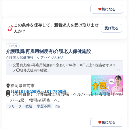
気になる
この条件を保存して、新着求人を受け取りませ
受け取る
んか？
正社員
介護職員/再雇用制度有/介護老人保健施設
介護老人保健施設 ケアハイツぶぜん
交通費支給⭐️再雇用制度有✨寮あり✅️年休110日以上✨担当者オスス
メ⭕️研修支援有✨経験...
福岡県豊前市
月給18万5000円～18万7800円
【応募資格】 介護福祉士/介護職・ヘルパー/初任者研修（ヘル
パー2級）/実務者研修（ヘ...
フリーター歓迎
学歴不問
+2個
気になる