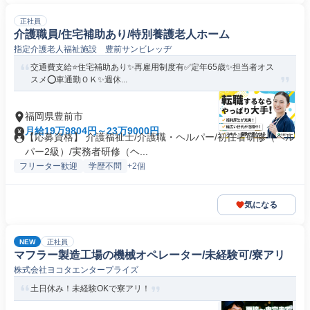
正社員
介護職員/住宅補助あり/特別養護老人ホーム
指定介護老人福祉施設 豊前サンビレッヂ
交通費支給⭐️住宅補助あり✨再雇用制度有✅️定年65歳✨担当者オス
スメ⭕️車通勤ＯＫ✨週休...
福岡県豊前市
月給19万9804円～23万9000円
【応募資格】 介護福祉士/介護職・ヘルパー/初任者研修（ヘル
パー2級）/実務者研修（ヘ...
フリーター歓迎
学歴不問
+2個
気になる
NEW
正社員
マフラー製造工場の機械オペレーター/未経験可/寮アリ
株式会社ヨコタエンタープライズ
土日休み！未経験OKで寮アリ！