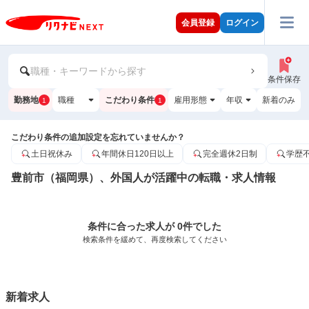
会員登録
ログイン
職種・キーワードから探す
条件保存
勤務地
職種
こだわり条件
雇用形態
年収
新着のみ
1
1
こだわり条件の追加設定を忘れていませんか？
土日祝休み
年間休日120日以上
完全週休2日制
学歴
豊前市（福岡県）、外国人が活躍中の転職・求人情報
条件に合った求人が 0件でした
検索条件を緩めて、再度検索してください
新着求人