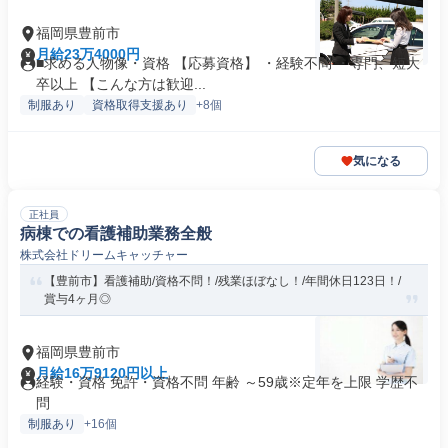
福岡県豊前市
月給23万4000円
■求める人物像・資格 【応募資格】 ・経験不問 ・専門、短大
卒以上 【こんな方は歓迎...
制服あり
資格取得支援あり
+8個
気になる
正社員
病棟での看護補助業務全般
株式会社ドリームキャッチャー
【豊前市】看護補助/資格不問！/残業ほぼなし！/年間休日123日！/
賞与4ヶ月◎
福岡県豊前市
月給16万9120円以上
経験・資格 免許・資格不問 年齢 ～59歳※定年を上限 学歴不
問
制服あり
+16個