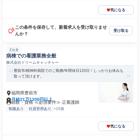
気になる
この条件を保存して、新着求人を受け取りませ
受け取る
んか？
正社員
病棟での看護業務全般
株式会社ドリームキャッチャー
豊前市/精神科病院でのご勤務/年間休日120日！しっかりお休みも
取って頂けます。
福岡県豊前市
月給21万1200円以上
経験・資格 ≪必須要件≫ 正看護師
制服あり
社員登用あり
+15個
気になる