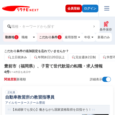
会員登録
ログイン
職種・キーワードから探す
条件保存
勤務地
職種
こだわり条件
雇用形態
年収
新着のみ
1
1
こだわり条件の追加設定を忘れていませんか？
土日祝休み
年間休日120日以上
完全週休2日制
学歴
豊前市（福岡県）、子育て世代歓迎の転職・求人情報
4
件
1
〜
4
件目を表示中
関連度順
新着順
詳細表示
正社員
自動車教習所の教習指導員
アイルモータースクール豊前
【未経験でも安心】働きながら国家資格取得を目指そう！