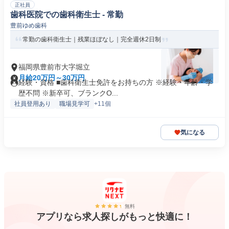
正社員
歯科医院での歯科衛生士 - 常勤
豊前ゆめ歯科
常勤の歯科衛生士｜残業ほぼなし｜完全週休2日制
福岡県豊前市大字堀立
月給20万円～30万円
経験・資格 ■歯科衛生士免許をお持ちの方 ※経験・年齢・学
歴不問 ※新卒可、ブランクO...
社員登用あり
職場見学可
+11個
気になる
無料
アプリなら求人探しがもっと快適に！