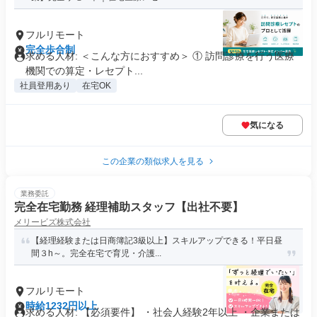
フルリモート
完全歩合制
求める人材: ＜こんな方におすすめ＞ ① 訪問診療を行う医療
機関での算定・レセプト...
社員登用あり
在宅OK
気になる
この企業の類似求人を見る
業務委託
完全在宅勤務 経理補助スタッフ【出社不要】
メリービズ株式会社
【経理経験または日商簿記3級以上】スキルアップできる！平日昼
間３h～。完全在宅で育児・介護...
フルリモート
時給1232円以上
求める人材: 【必須要件】 ・社会人経験2年以上 ・企業または