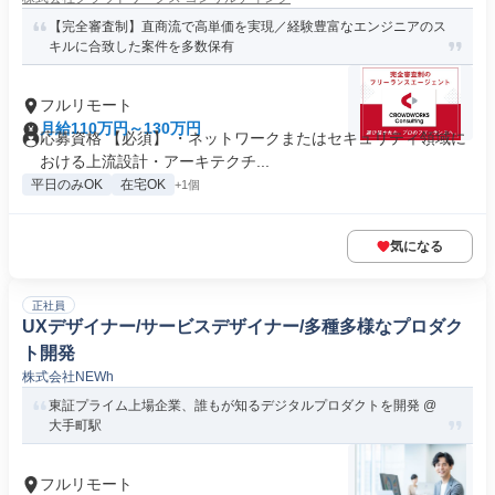
【完全審査制】直商流で高単価を実現／経験豊富なエンジニアのス
キルに合致した案件を多数保有
フルリモート
月給110万円～130万円
応募資格 【必須】 ・ネットワークまたはセキュリティ領域に
おける上流設計・アーキテクチ...
平日のみOK
在宅OK
+1個
気になる
正社員
UXデザイナー/サービスデザイナー/多種多様なプロダク
ト開発
株式会社NEWh
東証プライム上場企業、誰もが知るデジタルプロダクトを開発 @
大手町駅
フルリモート