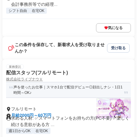
会計事務所等での経理...
シフト自由
在宅OK
気になる
この条件を保存して、新着求人を受け取りませ
受け取る
んか？
業務委託
配信スタッフ(フルリモート)
株式会社ライブナウＶ
声を使ったお仕事｜スマホ1台で配信デビュー◎顔出しナシ・1日1
時間～OK♪
フルリモート
月給2000円～60万円
求める人材: ✅スマートフォンをお持ちの方(PC不要) ✅楽しく
続ける意欲がある方 ...
週1日からOK
在宅OK