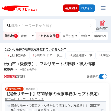
会員登録
ログイン
職種・キーワードから探す
条件保存
勤務地
職種
こだわり条件
雇用形態
年収
新着のみ
1
1
こだわり条件の追加設定を忘れていませんか？
土日祝休み
年間休日120日以上
完全週休2日制
学歴
松山市（愛媛県）、フルリモートの転職・求人情報
630
件
1
〜
100
件目を表示中
関連度順
新着順
詳細表示
業務委託
【完全リモート】訪問診療の医療事務(レセプト算定)
株式会社クラウドクリニック
完全リモートで算定スキル活かして活躍したい方必見！！【限定募
集】完全リモート｜在宅医療レセ...