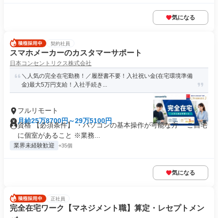
気になる
契約社員
スマホメーカーのカスタマーサポート
日本コンセントリクス株式会社
＼人気の完全在宅勤務！／履歴書不要！入社祝い金(在宅環境準備
金)最大5万円支給！入社手続き...
フルリモート
月給25万8700円～29万5100円
資格 【必須条件】 ・パソコンの基本操作が可能な方 ・ご自宅
に個室があること ※業務...
業界未経験歓迎
+35個
気になる
正社員
完全在宅ワーク【マネジメント職】算定・レセプトメン