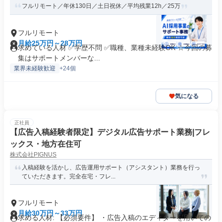
フルリモート／年休130日／土日祝休／平均残業12h／25万
フルリモート
月給25万円～28万円
求めている人材 ✅学歴不問 ✅職種、業種未経験OK ☆今回の募
集はサポートメンバーな...
業界未経験歓迎
+24個
気になる
正社員
【広告入稿経験者限定】デジタル広告サポート業務|フレ
ックス・地方在住可
株式会社PIGNUS
入稿経験を活かし、広告運用サポート（アシスタント）業務を行っ
ていただきます。完全在宅・フレ...
フルリモート
月給30万円～33万円
求める人材: 【必須要件】 ・広告入稿のエディターを用いての