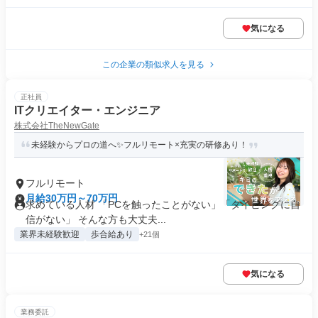
気になる
この企業の類似求人を見る
正社員
ITクリエイター・エンジニア
株式会社TheNewGate
未経験からプロの道へ✨フルリモート×充実の研修あり！
フルリモート
月給30万円～70万円
求めている人材 「PCを触ったことがない」「タイピングに自
信がない」 そんな方も大丈夫...
業界未経験歓迎
歩合給あり
+21個
気になる
業務委託