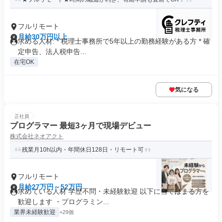
フルリモート
月給30万円以上
求める人材: * 税理士事務所で5年以上の勤務経験がある方 * 確
定申告、法人税申告...
在宅OK
気になる
正社員
プログラマー 最短3ヶ月で現場デビュー
株式会社ネオアクト
残業月10h以内・年間休日128日・リモート可
フルリモート
月給27万円～52万円
求めている人材 学歴不問・未経験歓迎 以下に当てはまる方を
歓迎します ・プログラミン...
業界未経験歓迎
+29個