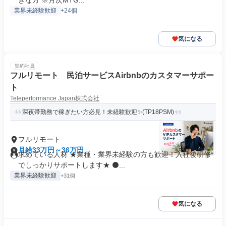
きな方 ※月次MTG...
業界未経験歓迎
+24個
気になる
契約社員
フルリモート 民泊サービスAirbnbのカスタマーサポー
ト
Teleperformance Japan株式会社
深夜帯勤務で稼ぎたい方必見！未経験歓迎✨(TP18PSM)
フルリモート
月給33万円～36万円
求めている人材 ★業種・業界未経験の方も歓迎！入社後研修
でしっかりサポートします★ ⚫...
業界未経験歓迎
+31個
気になる