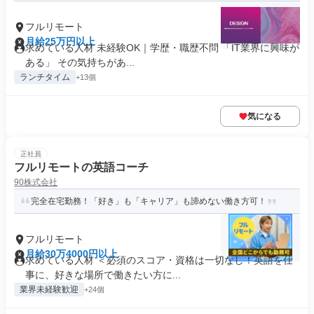
フルリモート
月給25万円以上
求めている人材 未経験OK｜学歴・職歴不問 「IT業界に興味が
ある」 その気持ちがあ...
ランチタイム
+13個
気になる
正社員
フルリモートの英語コーチ
90株式会社
完全在宅勤務！「好き」も「キャリア」も諦めない働き方可！
フルリモート
月給30万4000円以上
求めている人材 ＜必須のスコア・資格は一切なし！英語を仕
事に、好きな場所で働きたい方に...
業界未経験歓迎
+24個