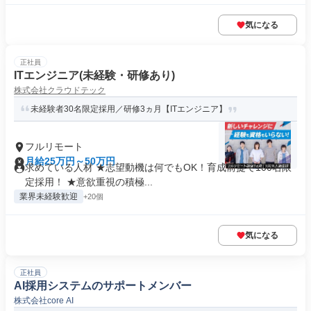
気になる
正社員
ITエンジニア(未経験・研修あり)
株式会社クラウドテック
未経験者30名限定採用／研修3ヵ月【ITエンジニア】
フルリモート
月給25万円～50万円
求めている人材 ★志望動機は何でもOK！育成前提で100名限
定採用！ ★意欲重視の積極...
業界未経験歓迎
+20個
気になる
正社員
AI採用システムのサポートメンバー
株式会社core AI