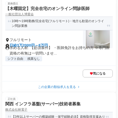
業務委託
【木曜固定】完全在宅のオンライン問診医師
一般社団法人博愛会
10時〜19時勤務/完全在宅(フルリモート)・地方も歓迎のオンライ
ン問診業務
フルリモート
日給3万2000円～8万円
求める人材: 【必須条件】 ・医師免許をお持ちの方 ※専門医
資格の有無は一切問いませ...
シフト自由
残業なし
気になる
この企業の類似求人を見る
正社員
関西 インフラ基盤(サーバー)技術者募集
株式会社林電子
【3年以上サーバーの構築経験・保守経験必須】資格取得支援あり