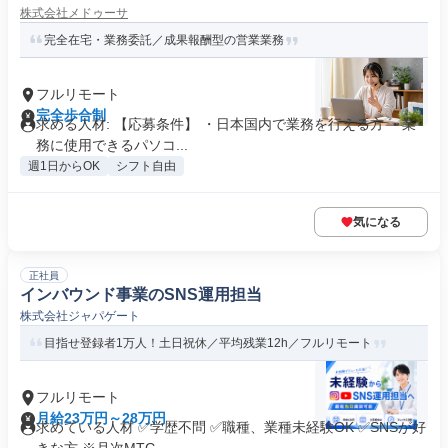
株式会社メドゥーサ
完全在宅・業務委託／成果報酬型の営業業務
フルリモート
完全歩合制
求める人材: 【応募条件】 ・日本国内で業務を行える方 ・業
務に使用できるパソコ...
週1日からOK
シフト自由
気になる
正社員
インバウンド事業のSNS運用担当
株式会社ジャパゲート
目指せ登録者1万人！土日祝休／平均残業12h／フルリモート
フルリモート
月給23万円～28万円
求めている人材 ✅学歴不問 ✅職種、業種未経験OK ✅SNSが好