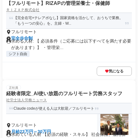
【フルリモート】RIZAPの管理栄養士・保健師
ＲＩＺＡＰ株式会社
【完全在宅×テレアポなし】国家資格を活かして、おうちで業務。
「もう一つの安心」を。主婦・W...
フルリモート
完全歩合制
求める人材: 【 必須条件（ご応募には以下すべてを満たす必要
があります）】 ・管理栄...
シフト自由
気になる
正社員
経験者限定_AI使い放題のフルリモート労務スタッフ
社労士法人労務ニュース
Claude codeが使える人は大歓迎／フルリモート
フルリモート
月給23万円～30万円
求めている人材 【必須の経験・スキル】 社会保険、雇用保