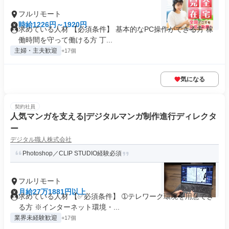
フルリモート
時給1226円～1920円
求めている人材 【必須条件】 基本的なPC操作ができる方 稼
働時間を守って働ける方 丁...
主婦・主夫歓迎
+17個
気になる
契約社員
人気マンガを支える|デジタルマンガ制作進行ディレクタ
ー
デジタル職人株式会社
Photoshop／CLIP STUDIO経験必須
フルリモート
月給27万1881円以上
求めている人材 【✅必須条件】 ➀テレワーク環境を用意でき
る方 ※インターネット環境・...
業界未経験歓迎
+17個