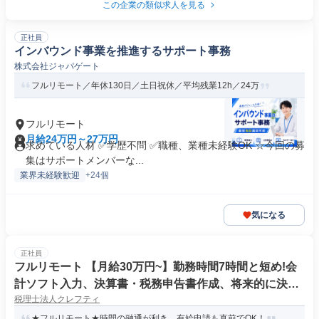
この企業の類似求人を見る
正社員
インバウンド事業を推進するサポート事務
株式会社ジャパゲート
フルリモート／年休130日／土日祝休／平均残業12h／24万
フルリモート
月給24万円～27万円
求めている人材 ✅学歴不問 ✅職種、業種未経験OK ☆今回の募
集はサポートメンバーな...
業界未経験歓迎
+24個
気になる
正社員
フルリモート 【月給30万円~】勤務時間7時間と短め!会
計ソフト入力、決算書・税務申告書作成、将来的に決算
税理士法人クレフティ
説明も
★フルリモート★時間の融通が利き、有給申請も直前でOK！