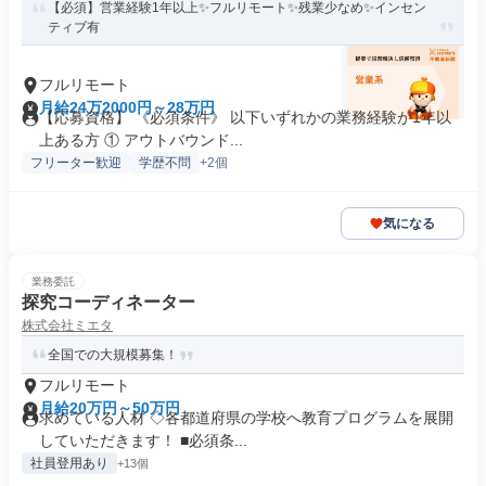
【必須】営業経験1年以上✨フルリモート✨残業少なめ✨インセン
ティブ有
フルリモート
月給24万2000円～28万円
【応募資格】 《必須条件》 以下いずれかの業務経験が1年以
上ある方 ① アウトバウンド...
フリーター歓迎
学歴不問
+2個
気になる
業務委託
探究コーディネーター
株式会社ミエタ
全国での大規模募集！
フルリモート
月給20万円～50万円
求めている人材 ◇各都道府県の学校へ教育プログラムを展開
していただきます！ ■必須条...
社員登用あり
+13個