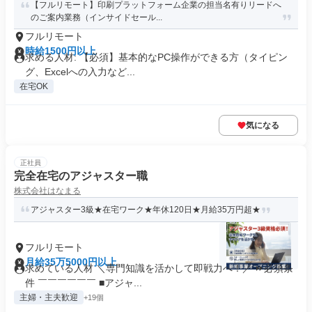
【フルリモート】印刷プラットフォーム企業の担当名有りリードへ
のご案内業務（インサイドセール...
フルリモート
時給1500円以上
求める人材: 【必須】基本的なPC操作ができる方（タイピン
グ、Excelへの入力など...
在宅OK
気になる
正社員
完全在宅のアジャスター職
株式会社はなまる
アジャスター3級★在宅ワーク★年休120日★月給35万円超★
フルリモート
月給35万5000円以上
求めている人材 ＼専門知識を活かして即戦力へ！／ ⏩必須条
件 ￣￣￣￣￣￣ ■アジャ...
主婦・主夫歓迎
+19個