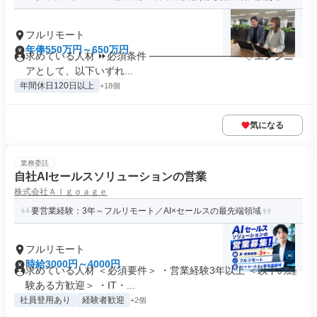
フルリモート
年俸550万円～650万円
求めている人材 ⏩必須条件 ───────────── ◇エンジニ
アとして、以下いずれ...
年間休日120日以上
+18個
気になる
業務委託
自社AIセールスソリューションの営業
株式会社Ａｌｇｏａｇｅ
要営業経験：3年～フルリモート／AI×セールスの最先端領域
フルリモート
時給3000円～4000円
求めている人材 ＜必須要件＞ ・営業経験3年以上 ＜以下の経
験ある方歓迎＞ ・IT・...
社員登用あり
経験者歓迎
+2個