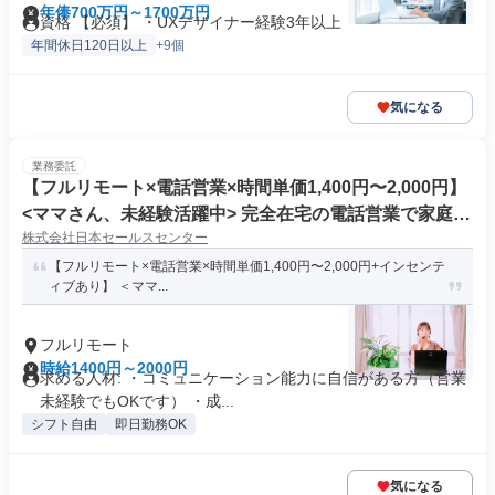
年俸700万円～1700万円
資格 【必須】 ・UXデザイナー経験3年以上
年間休日120日以上
+9個
気になる
業務委託
【フルリモート×電話営業×時間単価1,400円〜2,000円】
<ママさん、未経験活躍中> 完全在宅の電話営業で家庭と
株式会社日本セールスセンター
仕事の両立を実現
【フルリモート×電話営業×時間単価1,400円〜2,000円+インセンテ
ィブあり】 ＜ママ...
フルリモート
時給1400円～2000円
求める人材: ・コミュニケーション能力に自信がある方（営業
未経験でもOKです） ・成...
シフト自由
即日勤務OK
気になる