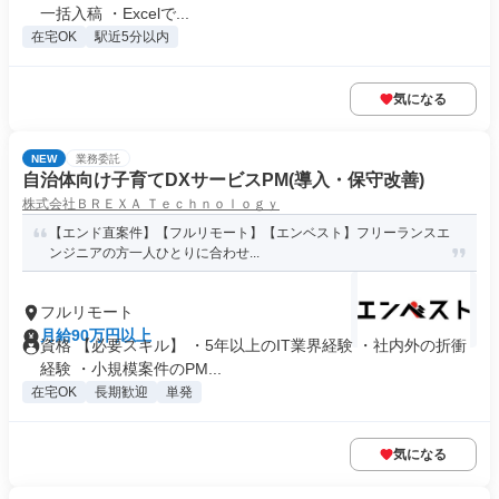
一括入稿 ・Excelで...
在宅OK
駅近5分以内
気になる
NEW
業務委託
自治体向け子育てDXサービスPM(導入・保守改善)
株式会社ＢＲＥＸＡ Ｔｅｃｈｎｏｌｏｇｙ
【エンド直案件】【フルリモート】【エンベスト】フリーランスエ
ンジニアの方一人ひとりに合わせ...
フルリモート
月給90万円以上
資格 【必要スキル】 ・5年以上のIT業界経験 ・社内外の折衝
経験 ・小規模案件のPM...
在宅OK
長期歓迎
単発
気になる