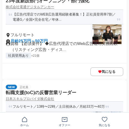
23年度新設部門オープニング・部門強化
株式会社電通デジタルアンカー
【広告代理店でのWEB広告運用経験者募集！】正社員登用率7割／
電通G／全国×完全在宅／年休...
フルリモート
月給25万円～50万円
資格 【必須要件】 ◆広告代理店でのWeb広告運用実務経験
（リスティング広告・ディス...
社員登用あり
+21個
気になる
NEW
正社員
転職支援(toC)の反響営業リーダー
日本スキルプロバイダ株式会社
フルリモート／13時〜22時／土日祝休み／月給33万〜40万
フルリモート
ホーム
オファー
気になる
月給33万円～40万円