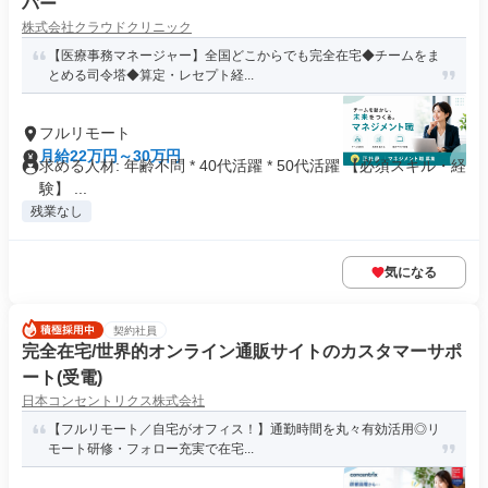
バー
株式会社クラウドクリニック
【医療事務マネージャー】全国どこからでも完全在宅◆チームをま
とめる司令塔◆算定・レセプト経...
フルリモート
月給22万円～30万円
求める人材: 年齢不問 * 40代活躍 * 50代活躍 【必須スキル・経
験】 ...
残業なし
気になる
契約社員
完全在宅/世界的オンライン通販サイトのカスタマーサポ
ート(受電)
日本コンセントリクス株式会社
【フルリモート／自宅がオフィス！】通勤時間を丸々有効活用◎リ
モート研修・フォロー充実で在宅...