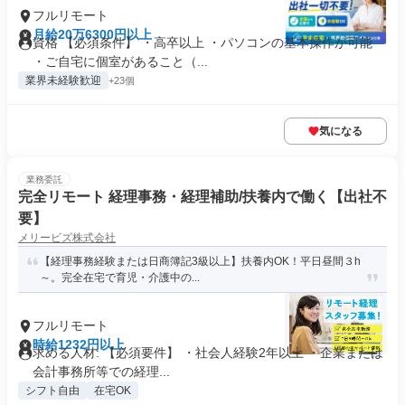
フルリモート
月給20万6300円以上
資格 【必須条件】 ・高卒以上 ・パソコンの基本操作が可能
・ご自宅に個室があること（...
業界未経験歓迎
+23個
気になる
業務委託
完全リモート 経理事務・経理補助/扶養内で働く【出社不
要】
メリービズ株式会社
【経理事務経験または日商簿記3級以上】扶養内OK！平日昼間３h
～。完全在宅で育児・介護中の...
フルリモート
時給1232円以上
求める人材: 【必須要件】 ・社会人経験2年以上 ・企業または
会計事務所等での経理...
シフト自由
在宅OK