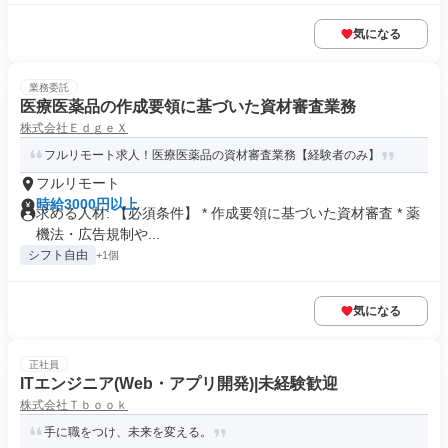
気になる
業務委託
医療医薬品の作成要領に基づいた資材審査業務
株式会社ＥｄｇｅＸ
フルリモート求人！医療医薬品の資材審査業務【経験者のみ】
フルリモート
時給3000円以上
求める人材: 【必須条件】 * 作成要領に基づいた資材審査 * 薬
機法・広告規制や...
シフト自由
+1個
気になる
正社員
ITエンジニア(Web・アプリ開発)|未経験歓迎
株式会社Ｔｂｏｏｋ
手に職をつけ、未来を変える。