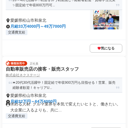
20～40代活躍中✨転居を伴う転勤無し✨経験者歓迎・資格手当充実
✨固定給で年収800万円可...
愛媛県松山市和泉北
月給33万4000円～49万7000円
交通費支給
気になる
正社員
自動車販売店の接客・販売スタッフ
株式会社ネクステージ
⏩️20代30代活躍中！固定給で年収900万円も目指せる！営業、販売
経験者歓迎！キャリアU...
愛媛県松山市和泉北
月給32万円～64万4000円
求める人材: クルマ業界を本気で変えたいヒトと、働きたい。
大企業に入るよりも、共に...
交通費支給