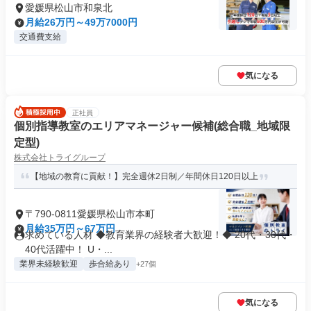
愛媛県松山市和泉北
月給26万円～49万7000円
交通費支給
気になる
正社員
個別指導教室のエリアマネージャー候補(総合職_地域限
定型)
株式会社トライグループ
【地域の教育に貢献！】完全週休2日制／年間休日120日以上
〒790-0811愛媛県松山市本町
月給35万円～67万円
求めている人材 ◆教育業界の経験者大歓迎！◆ 20代・30代・
40代活躍中！ U・...
業界未経験歓迎
歩合給あり
+27個
気になる