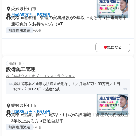
愛媛県松山市
月給35万円～55万円
資格 ●建築施工管理の実務経験が3年以上ある方 ●普通自動車
運転免許をお持ちの方（AT...
無期雇用派遣
+20個
気になる
派遣社員
設備施工管理
株式会社ウィルオブ・コンストラクション
経験者募集／通勤も快適＆転勤なし！／月給35万～55万円／土日
祝休・年休120日／過度な残...
愛媛県松山市
月給35万円～55万円
資格 ●空調、衛生、電気いずれかの設備施工管理の実務経験が
3年以上ある方 ●普通自動車...
無期雇用派遣
+20個