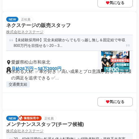
気になる
NEW
正社員
ネクステージの販売スタッフ
株式会社ネクステージ
【未経験採用枠】完全未経験からでも引っ越し無し＆固定給で年収
800万円を目指せる✨20～3...
愛媛県松山市和泉北
月給26万円～58万3000円
求める人材: ✅車が好き ✅高い成果とプロ意識がある ✅お客様
の満足を追求できる ✅...
交通費支給
気になる
NEW
正社員
メンテナンススタッフ(チーフ候補)
株式会社ネクステージ