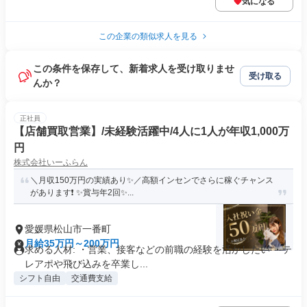
気になる
この企業の類似求人を見る
この条件を保存して、新着求人を受け取りませ
受け取る
んか？
正社員
【店舗買取営業】/未経験活躍中/4人に1人が年収1,000万
円
株式会社いーふらん
＼月収150万円の実績あり✨／高額インセンでさらに稼ぐチャンス
があります❗ ✨賞与年2回✨...
愛媛県松山市一番町
月給35万円～200万円
求める人材: ・営業、接客などの前職の経験を活かしたい ・テ
レアポや飛び込みを卒業し...
シフト自由
交通費支給