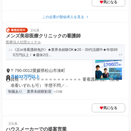
気になる
この企業の類似求人を見る
正社員
メンズ美容医療クリニックの看護師
医療法人社団エミナル
《正or准看護師免許》★業界未経験OK★20・30代活躍中★年収69
0万円以上！★週休2日...
〒790-0012愛媛県松山市湊町
月給32万円以上
資格 ＝＝＝＝＝＝＝＝＝＝＝＝＝＝＝ 要看護師免許（正看・
准看いずれも可） 学歴不問／...
制服あり
業界未経験歓迎
+23個
気になる
正社員
ハウスメーカーでの提案営業