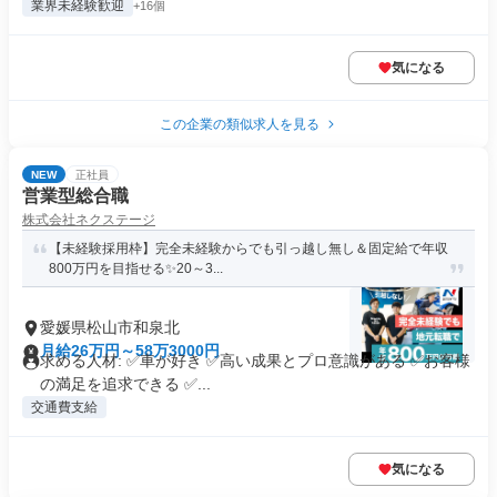
業界未経験歓迎
+16個
気になる
この企業の類似求人を見る
NEW
正社員
営業型総合職
株式会社ネクステージ
【未経験採用枠】完全未経験からでも引っ越し無し＆固定給で年収
800万円を目指せる✨20～3...
愛媛県松山市和泉北
月給26万円～58万3000円
求める人材: ✅車が好き ✅高い成果とプロ意識がある ✅お客様
の満足を追求できる ✅...
交通費支給
気になる