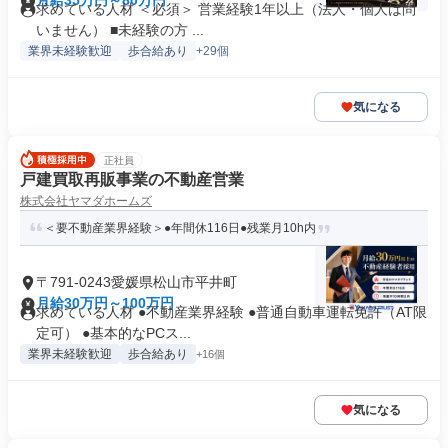
月給35万円～80万円
求めている人材 ＜必須＞ 営業経験1年以上（法人・個人は問
いません） ■未経験の方 ...
業界未経験歓迎
歩合給あり
+29個
気になる
正社員
戸建買取再販事業の不動産営業
株式会社ヤマダホームズ
＜要不動産業界経験＞●年間休116日●残業月10h内
〒791-0243愛媛県松山市平井町
月給30万円～100万円
求めている人材 ●不動産業界経験 ●普通自動車運転免許（AT限
定可） ●基本的なPCス...
業界未経験歓迎
歩合給あり
+16個
気になる