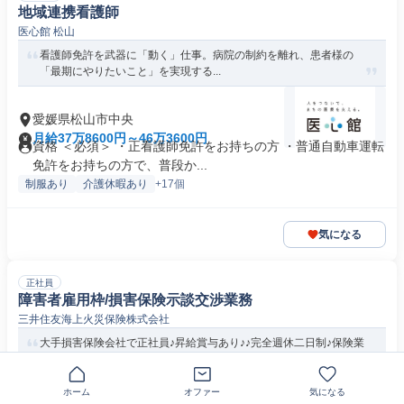
地域連携看護師
医心館 松山
看護師免許を武器に「動く」仕事。病院の制約を離れ、患者様の
「最期にやりたいこと」を実現する...
愛媛県松山市中央
月給37万8600円～46万3600円
資格 ＜必須＞ ・正看護師免許をお持ちの方 ・普通自動車運転
免許をお持ちの方で、普段か...
制服あり
介護休暇あり
+17個
気になる
正社員
障害者雇用枠/損害保険示談交渉業務
三井住友海上火災保険株式会社
大手損害保険会社で正社員♪昇給賞与あり♪♪完全週休二日制♪保険業
界の未経験者歓迎♪営業職や...
ホーム
オファー
気になる