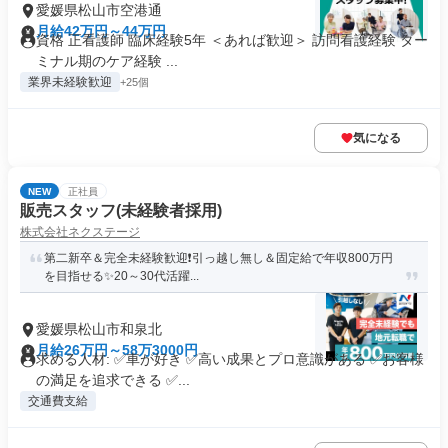
愛媛県松山市空港通
月給42万円～44万円
資格 正看護師 臨床経験5年 ＜あれば歓迎＞ 訪問看護経験 ター
ミナル期のケア経験 ...
業界未経験歓迎
+25個
気になる
NEW
正社員
販売スタッフ(未経験者採用)
株式会社ネクステージ
第二新卒＆完全未経験歓迎❗引っ越し無し＆固定給で年収800万円
を目指せる✨20～30代活躍...
愛媛県松山市和泉北
月給26万円～58万3000円
求める人材: ✅車が好き ✅高い成果とプロ意識がある ✅お客様
の満足を追求できる ✅...
交通費支給