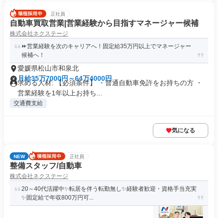
正社員
自動車買取営業|営業経験から目指すマネージャー候補
株式会社ネクステージ
⏩️営業経験を次のキャリアへ！固定給35万円以上でマネージャー
候補へ！
愛媛県松山市和泉北
月給35万7000円～64万4000円
求める人材: 【必須条件】 ・普通自動車免許をお持ちの方 ・
営業経験を1年以上お持ち...
交通費支給
気になる
NEW
正社員
整備スタッフ/自動車
株式会社ネクステージ
20～40代活躍中✨転居を伴う転勤無し✨経験者歓迎・資格手当充実
✨固定給で年収800万円可...