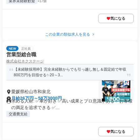
業界未経験歓迎
+17個
気になる
この企業の類似求人を見る
NEW
正社員
営業型総合職
株式会社ネクステージ
【未経験採用枠】完全未経験からでも引っ越し無し＆固定給で年収
800万円を目指せる✨20～3...
愛媛県松山市和泉北
月給26万円～58万3000円
求める人材: ✅車が好き ✅高い成果とプロ意識がある ✅お客様
の満足を追求できる ✅...
交通費支給
気になる