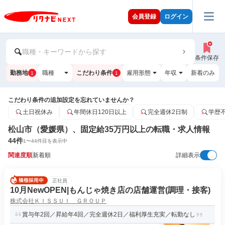
会員登録
ログイン
職種・キーワードから探す
条件保存
勤務地
職種
こだわり条件
雇用形態
年収
新着のみ
1
1
こだわり条件の追加設定を忘れていませんか？
土日祝休み
年間休日120日以上
完全週休2日制
学歴
松山市（愛媛県）、固定給35万円以上の転職・求人情報
44
件
1
〜
44
件目を表示中
関連度順
新着順
詳細表示
正社員
10月NewOPEN|もんじゃ焼き店の店舗運営(調理・接客)
株式会社ＫＩＳＳＵＩ ＧＲＯＵＰ
賞与年2回／昇給年4回／完全週休2日／福利厚生充実／転勤なし