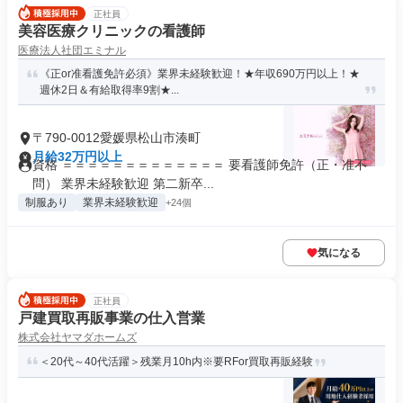
正社員
美容医療クリニックの看護師
医療法人社団エミナル
《正or准看護免許必須》業界未経験歓迎！★年収690万円以上！★
週休2日＆有給取得率9割★...
〒790-0012愛媛県松山市湊町
月給32万円以上
資格 ＝＝＝＝＝＝＝＝＝＝＝＝＝ 要看護師免許（正・准不
問） 業界未経験歓迎 第二新卒...
制服あり
業界未経験歓迎
+24個
気になる
正社員
戸建買取再販事業の仕入営業
株式会社ヤマダホームズ
＜20代～40代活躍＞残業月10h内※要RFor買取再販経験