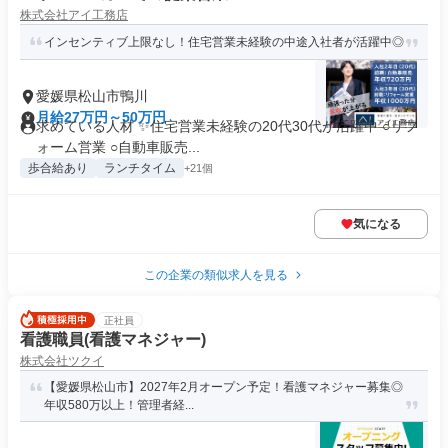
株式会社アイ工務店
インセンティブ上限なし！住宅営業未経験の中途入社者が活躍中◎
愛媛県松山市鴨川
月給27万円～50万円
求めている人材 ✨住宅営業未経験の20代30代が活躍中 ○リフ
ォーム営業 ○自動車販売...
歩合給あり
ランチタイム
+21個
気になる
この企業の類似求人を見る
正社員
看護職員(看護マネジャー)
株式会社ツクイ
【愛媛県松山市】2027年2月オープン予定！看護マネジャー募集◎
年収580万以上！管理者経...