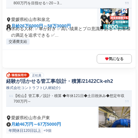
800万円を目指せる✨20～3...
愛媛県松山市和泉北
月給26万6000円～58万3000円
求める人材: ✅車が好き ✅高い成果とプロ意識がある ✅お客様
の満足を追求できる ✅...
交通費支給
気になる
正社員
経験が活かせる管工事/設計・積算/21422Ck-eh2
株式会社コントラフト(人材紹介)
【松山】管工事／設計・積算 ◆年休121日◆土日祝休み◆想定年収
700万円～
愛媛県松山市余戸東
月給46万円～67万5000円
年間休日120日以上
+9個