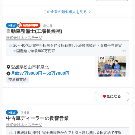
この企業の類似求人を見る
NEW
正社員
自動車整備士(工場長候補)
株式会社ネクステージ
20～40代活躍中✨転居を伴う転勤無し✨経験者歓迎・資格手当充実
✨固定給で年収800万円可...
愛媛県松山市和泉北
月給37万9000円～52万7000円
交通費支給
気になる
NEW
正社員
中古車ディーラーの反響営業
株式会社ネクステージ
【未経験採用枠】完全未経験からでも引っ越し無し＆固定給で年収