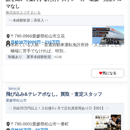
マなし
株式会社エコすまいる
未経験歓迎｜高収入
〒790-0966愛媛県松山市立花
月給38万9000円～210万円
求めている人材 ・普通自動車運転免許所持 ・人と話すことが
極端に苦手でなければ、特別...
制服あり
業界未経験歓迎
+62個
気になる
契約社員
飛び込み&テレアポなし。買取・査定スタッフ
愛媛県松山市
月給35万円以上！入社後3ヶ月で正社員登用あり◎【001】
〒790-0001愛媛県松山市一番町