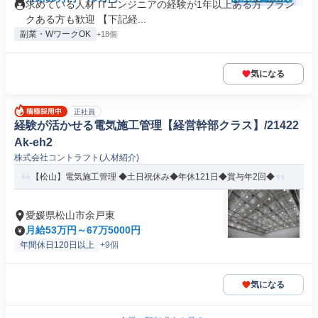
求めている人材 ITエンジニアの経験が1年以上ある方 ブラン
クある方も歓迎 【下記経...
副業・WワークOK
+18個
気になる
正社員
経験が活かせる電気施工管理【経営幹部クラス】/21422
Ak-eh2
株式会社コントラフト(人材紹介)
【松山】電気施工管理 ◆土日祝休み◆年休121日◆賞与年2回◆
愛媛県松山市余戸東
月給53万円～67万5000円
年間休日120日以上
+9個
気になる