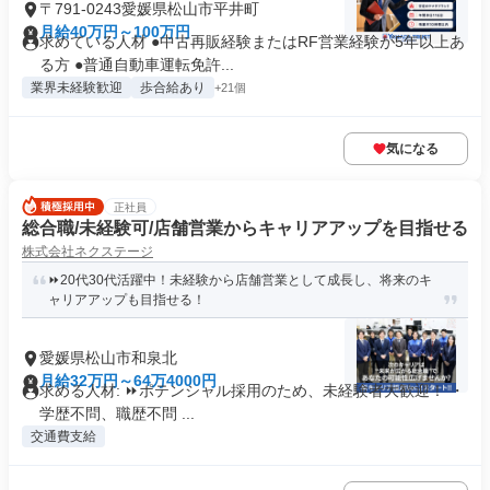
〒791-0243愛媛県松山市平井町
月給40万円～100万円
求めている人材 ●中古再販経験またはRF営業経験が5年以上あ
る方 ●普通自動車運転免許...
業界未経験歓迎
歩合給あり
+21個
気になる
正社員
総合職/未経験可/店舗営業からキャリアアップを目指せる
株式会社ネクステージ
⏩️20代30代活躍中！未経験から店舗営業として成長し、将来のキ
ャリアアップも目指せる！
愛媛県松山市和泉北
月給32万円～64万4000円
求める人材: ⏩️ポテンシャル採用のため、未経験者大歓迎！ ・
学歴不問、職歴不問 ...
交通費支給