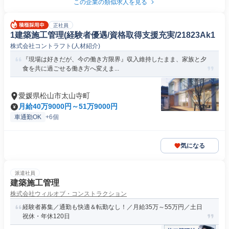
この企業の類似求人を見る
正社員
1建築施工管理(経験者優遇/資格取得支援充実/21823Ak1
株式会社コントラフト(人材紹介)
『現場は好きだが、今の働き方限界』収入維持したまま、家族と夕
食を共に過ごせる働き方へ変えま...
愛媛県松山市太山寺町
月給40万9000円～51万9000円
車通勤OK
+6個
気になる
派遣社員
建築施工管理
株式会社ウィルオブ・コンストラクション
経験者募集／通勤も快適＆転勤なし！／月給35万～55万円／土日
祝休・年休120日