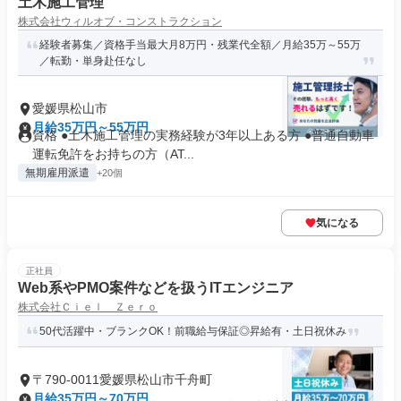
土木施工管理
株式会社ウィルオブ・コンストラクション
経験者募集／資格手当最大月8万円・残業代全額／月給35万～55万
／転勤・単身赴任なし
愛媛県松山市
月給35万円～55万円
資格 ●土木施工管理の実務経験が3年以上ある方 ●普通自動車
運転免許をお持ちの方（AT...
無期雇用派遣
+20個
気になる
正社員
Web系やPMO案件などを扱うITエンジニア
株式会社Ｃｉｅｌ Ｚｅｒｏ
50代活躍中・ブランクOK！前職給与保証◎昇給有・土日祝休み
〒790-0011愛媛県松山市千舟町
月給35万円～70万円