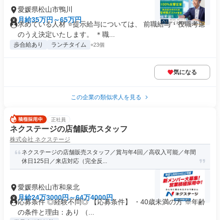
愛媛県松山市鴨川
月給35万円～65万円
求めている人材 ⭐提示給与については、 前職給与・役職考慮
のうえ決定いたします。 ＊職...
歩合給あり
ランチタイム
+23個
気になる
この企業の類似求人を見る
正社員
ネクステージの店舗販売スタッフ
株式会社 ネクステージ
ネクステージの店舗販売スタッフ／賞与年4回／高収入可能／年間
休日125日／来店対応（完全反...
愛媛県松山市和泉北
月給24万3000円～64万4000円
応募条件 ◎経験不問◎ 【応募条件】 ・40歳未満の方 ※年齢
の条件と理由：あり （...