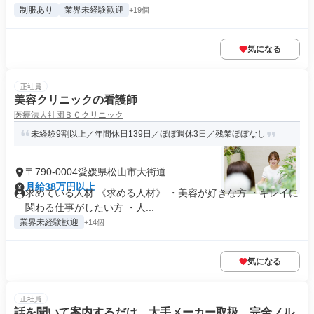
制服あり
業界未経験歓迎
+19個
気になる
正社員
美容クリニックの看護師
医療法人社団ＢＣクリニック
未経験9割以上／年間休日139日／ほぼ週休3日／残業ほぼなし
〒790-0004愛媛県松山市大街道
月給38万円以上
求めている人材 《求める人材》 ・美容が好きな方 ・キレイに
関わる仕事がしたい方 ・人...
業界未経験歓迎
+14個
気になる
正社員
話を聞いて案内するだけ。大手メーカー取扱 完全ノル