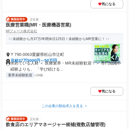
気になる
正社員
医療営業職(MR・医療機器営業)
MIフォース株式会社
未経験から月37万/年間休日125日！未経験からMR営業に！
〒790-0063愛媛県松山市辻町
月給37万5000円～50万円
求めている人材 ＜ 医療業界・MR未経験歓迎！＞ 専門知識や
経験よりも、 「学び続ける...
業界未経験歓迎
+29個
気になる
この企業の類似求人を見る
正社員
飲食店のエリアマネージャー候補(複数店舗管理)