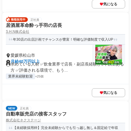
気になる
正社員
居酒屋革命酔っ手羽の店長
S.H.N株式会社
年30店の出店計画でチャンスが豊富！明確な評価制度で収入UP
愛媛県松山市
月給40万円以上
求めている人材 ✅飲食業界で店長・副店長経験が3年以上ある
方 ✅評価される環境で、もう...
業界未経験歓迎
+25個
気になる
NEW
正社員
自動車販売店の接客スタッフ
株式会社ネクステージ
【未経験採用枠】完全未経験からでも引っ越し無し＆固定給で年収