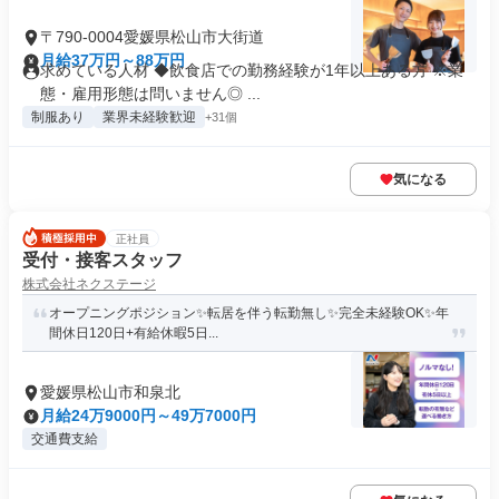
〒790-0004愛媛県松山市大街道
月給37万円～88万円
求めている人材 ◆飲食店での勤務経験が1年以上ある方 ※業
態・雇用形態は問いません◎ ...
制服あり
業界未経験歓迎
+31個
気になる
正社員
受付・接客スタッフ
株式会社ネクステージ
オープニングポジション✨転居を伴う転勤無し✨完全未経験OK✨年
間休日120日+有給休暇5日...
愛媛県松山市和泉北
月給24万9000円～49万7000円
交通費支給