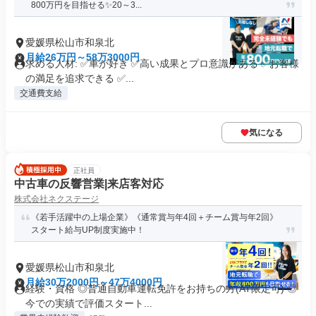
800万円を目指せる✨20～3...
愛媛県松山市和泉北
月給26万円～58万3000円
求める人材: ✅車が好き ✅高い成果とプロ意識がある ✅お客様
の満足を追求できる ✅...
交通費支給
気になる
正社員
中古車の反響営業|来店客対応
株式会社ネクステージ
《若手活躍中の上場企業》《通常賞与年4回＋チーム賞与年2回》
スタート給与UP制度実施中！
愛媛県松山市和泉北
月給30万2000円～47万4000円
経験・資格 ◎普通自動車運転免許をお持ちの方(AT限定可) ◎
今での実績で評価スタート...