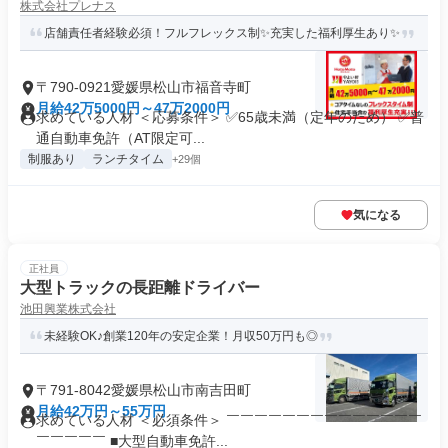
株式会社プレナス
店舗責任者経験必須！フルフレックス制✨充実した福利厚生あり✨
〒790-0921愛媛県松山市福音寺町
月給42万5000円～47万2000円
求めている人材 ＜応募条件＞ ✅65歳未満（定年のため） ✅普
通自動車免許（AT限定可...
制服あり
ランチタイム
+29個
気になる
正社員
大型トラックの長距離ドライバー
池田興業株式会社
未経験OK♪創業120年の安定企業！月収50万円も◎
〒791-8042愛媛県松山市南吉田町
月給42万円～55万円
求めている人材 ＜必須条件＞ ￣￣￣￣￣￣￣￣￣￣￣￣￣￣
￣￣￣￣￣ ■大型自動車免許...