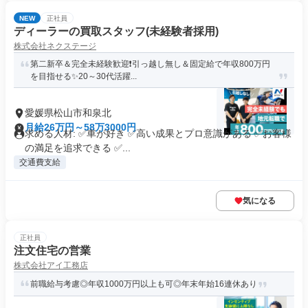
NEW
正社員
ディーラーの買取スタッフ(未経験者採用)
株式会社ネクステージ
第二新卒＆完全未経験歓迎❗引っ越し無し＆固定給で年収800万円
を目指せる✨20～30代活躍...
愛媛県松山市和泉北
月給26万円～58万3000円
求める人材: ✅車が好き ✅高い成果とプロ意識がある ✅お客様
の満足を追求できる ✅...
交通費支給
気になる
正社員
注文住宅の営業
株式会社アイ工務店
前職給与考慮◎年収1000万円以上も可◎年末年始16連休あり