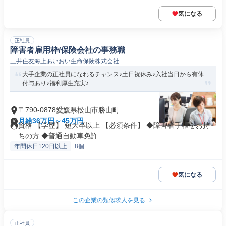
気になる
正社員
障害者雇用枠/保険会社の事務職
三井住友海上あいおい生命保険株式会社
大手企業の正社員になれるチャンス♪土日祝休み♪入社当日から有休
付与あり♪福利厚生充実♪
〒790-0878愛媛県松山市勝山町
月給36万円～45万円
資格 【学歴】 短大卒以上 【必須条件】 ◆障害者手帳をお持
ちの方 ◆普通自動車免許...
年間休日120日以上
+8個
気になる
この企業の類似求人を見る
正社員