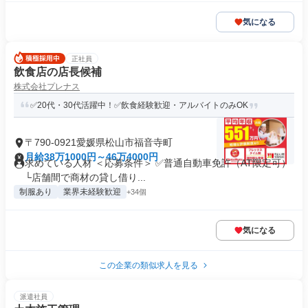
気になる
正社員
飲食店の店長候補
株式会社プレナス
✅20代・30代活躍中！✅飲食経験歓迎・アルバイトのみOK
〒790-0921愛媛県松山市福音寺町
月給38万1000円～46万4000円
求めている人材 ＜応募条件＞ ✅普通自動車免許（AT限定可）
└店舗間で商材の貸し借り...
制服あり
業界未経験歓迎
+34個
気になる
この企業の類似求人を見る
派遣社員