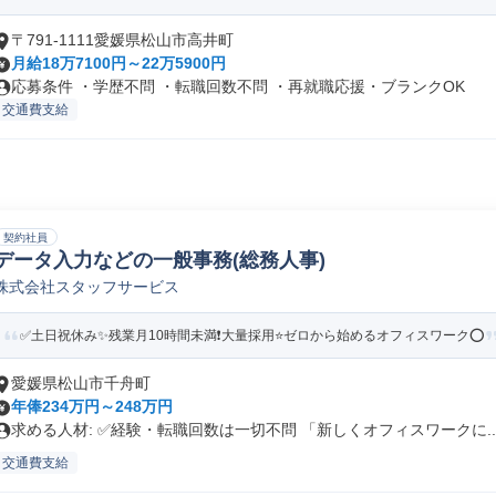
〒791-1111愛媛県松山市高井町
月給18万7100円～22万5900円
応募条件 ・学歴不問 ・転職回数不問 ・再就職応援・ブランクOK
交通費支給
契約社員
データ入力などの一般事務(総務人事)
株式会社スタッフサービス
✅土日祝休み✨残業月10時間未満❗️大量採用⭐ゼロから始めるオフィスワーク⭕️
愛媛県松山市千舟町
年俸234万円～248万円
求める人材: ✅経験・転職回数は一切不問 「新しくオフィスワークに..
交通費支給