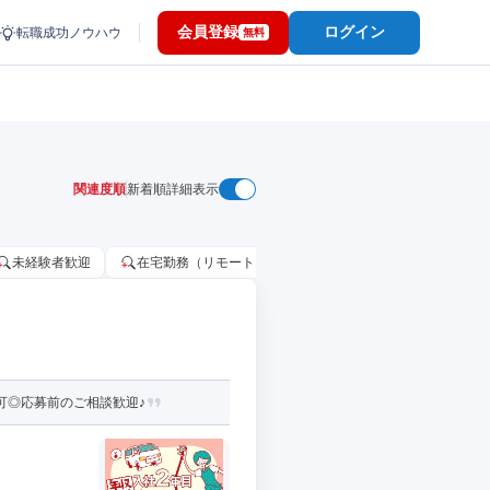
会員登録
ログイン
転職成功ノウハウ
無料
関連度順
新着順
詳細表示
未経験者歓迎
在宅勤務（リモートワーク）OK
家賃補助・住宅手当
可◎応募前のご相談歓迎♪