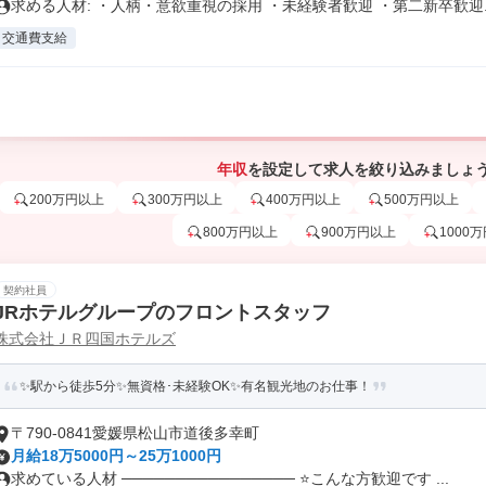
求める人材: ・人柄・意欲重視の採用 ・未経験者歓迎 ・第二新卒歓迎..
交通費支給
年収
を設定して求人を絞り込みましょ
200万円以上
300万円以上
400万円以上
500万円以上
800万円以上
900万円以上
1000
契約社員
JRホテルグループのフロントスタッフ
株式会社ＪＲ四国ホテルズ
✨駅から徒歩5分✨無資格･未経験OK✨有名観光地のお仕事！
〒790-0841愛媛県松山市道後多幸町
月給18万5000円～25万1000円
求めている人材 ──────────────── ⭐こんな方歓迎です ...