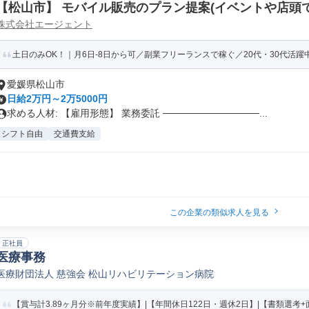
【松山市】 モバイル販売のプラン提案(イベントや店頭での
株式会社エージェント
PT)
土日のみOK！｜月6日-8日から可／副業フリーランスで稼ぐ／20代・30代活躍中！
愛媛県松山市
日給2万円～2万5000円
求める人材: 【雇用形態】 業務委託 ──────────────...
シフト自由
交通費支給
この企業の類似求人を見る
正社員
医療事務
医療財団法人 慈強会 松山リハビリテーション病院
【賞与計3.89ヶ月分※前年度実績】|【年間休日122日・週休2日】|【書類選考+面