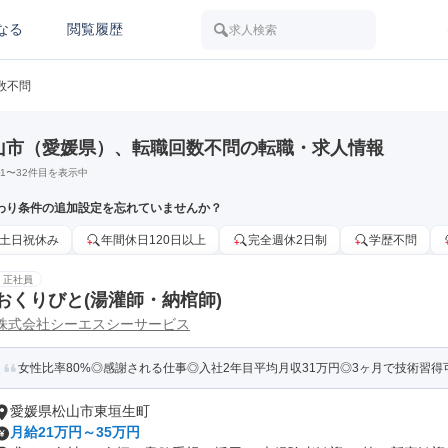
なる
閲覧履歴
求人検索
数不問
山市（愛媛県）、転職回数不問の転職・求人情報
1
〜
32
件目を表示中
わり条件の追加設定を忘れていませんか？
土日祝休み
年間休日120日以上
完全週休2日制
学歴不問
正社員
おくりびと(湯灌師・納棺師)
株式会社シーエスシーサービス
女性比率80%◎感謝される仕事◎入社2年目平均月収31万円◎3ヶ月で技術習得
愛媛県松山市東垣生町
月給21万円～35万円