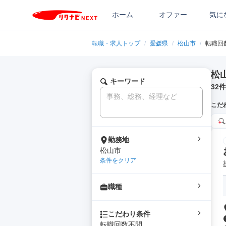
ホーム
オファー
気に
転職・求人トップ
/
愛媛県
/
松山市
/
転職回
松
キーワード
32
件
こだ
勤務地
松山市
条件をクリア
職種
こだわり条件
転職回数不問