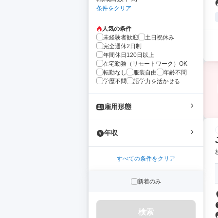
条件をクリア
人気の条件
未経験者歓迎
土日祝休み
完全週休2日制
年間休日120日以上
在宅勤務（リモートワーク）OK
転勤なし
服装自由
年齢不問
学歴不問
語学力を活かせる
雇用形態
年収
すべての条件をクリア
新着のみ
検索