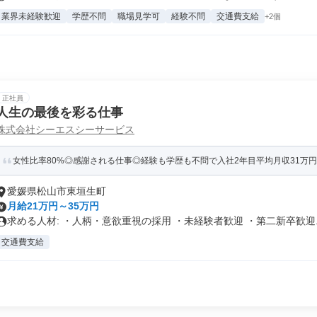
業界未経験歓迎
学歴不問
職場見学可
経験不問
交通費支給
+2個
正社員
人生の最後を彩る仕事
株式会社シーエスシーサービス
女性比率80%◎感謝される仕事◎経験も学歴も不問で入社2年目平均月収31万
愛媛県松山市東垣生町
月給21万円～35万円
求める人材: ・人柄・意欲重視の採用 ・未経験者歓迎 ・第二新卒歓迎..
交通費支給