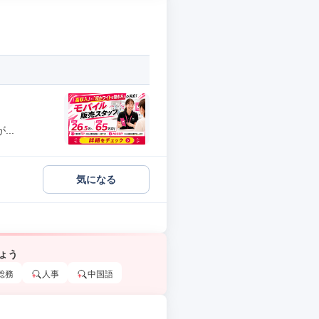
..
気になる
ょう
総務
人事
中国語