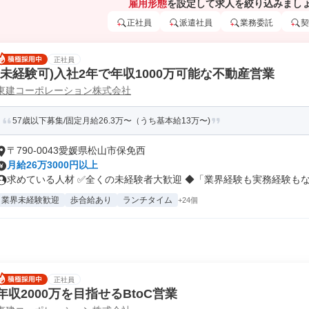
雇用形態
を設定して求人を絞り込みまし
正社員
派遣社員
業務委託
契
正社員
(未経験可)入社2年で年収1000万可能な不動産営業
東建コーポレーション株式会社
57歳以下募集/固定月給26.3万〜（うち基本給13万〜)
〒790-0043愛媛県松山市保免西
月給26万3000円以上
求めている人材 ✅全くの未経験者大歓迎 ◆「業界経験も実務経験もない
業界未経験歓迎
歩合給あり
ランチタイム
+24個
正社員
年収2000万を目指せるBtoC営業