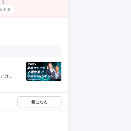
ょう
約社員
け...
気になる