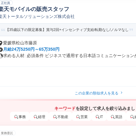
正社員
楽天モバイルの販売スタッフ
楽天トータルソリューションズ株式会社
【35歳以下の限定募集】賞与2回+インセンティブ支給/転勤なし/ノルマなし
愛媛県松山市藤原
月給24万5250円～65万350円
求める人材: 必須条件 ビジネスで通用する日本語コミュニケーションが.
この企業の類似求人を見る
キーワード
を設定して求人を絞り込みまし
事務
経理
不動産
営業
IT
英語
業務委託