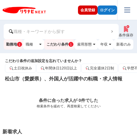
会員登録
ログイン
職種・キーワードから探す
条件保存
勤務地
職種
こだわり条件
雇用形態
年収
新着のみ
1
1
こだわり条件の追加設定を忘れていませんか？
土日祝休み
年間休日120日以上
完全週休2日制
学歴
松山市（愛媛県）、外国人が活躍中の転職・求人情報
条件に合った求人が 0件でした
検索条件を緩めて、再度検索してください
新着求人