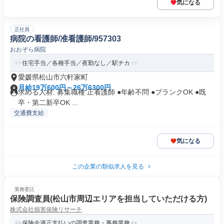
気になる
正社員
病院の看護師/准看護師/957303
おおぞら病院
住宅手当／各種手当／夜勤なし／駅チカ
愛媛県松山市六軒家町
月給19万600円～26万6300円
求める人材: 募集職種 正看護師 ●年齢不問 ●ブランクOK ●既
卒・第二新卒OK ...
交通費支給
気になる
この企業の類似求人を見る
業務委託
保険調査員(松山市周辺エリアを担当していただける方)
株式会社損害保険リサーチ
保険金適正支払いの調査業務・事務業務