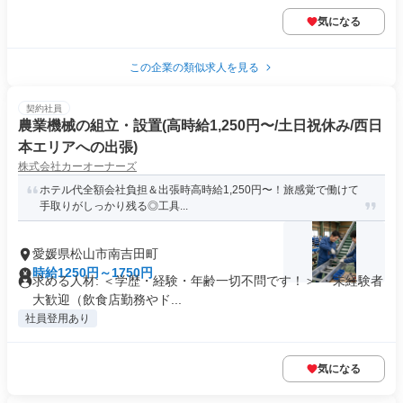
気になる
この企業の類似求人を見る
契約社員
農業機械の組立・設置(高時給1,250円〜/土日祝休み/西日
本エリアへの出張)
株式会社カーオーナーズ
ホテル代全額会社負担＆出張時高時給1,250円〜！旅感覚で働けて
手取りがしっかり残る◎工具...
愛媛県松山市南吉田町
時給1250円～1750円
求める人材: ＜学歴・経験・年齢一切不問です！＞ ・未経験者
大歓迎（飲食店勤務やド...
社員登用あり
気になる