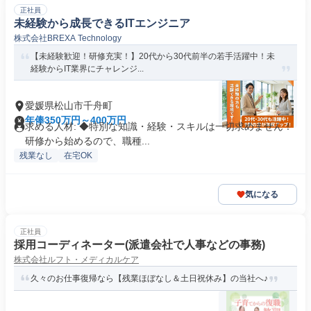
正社員
未経験から成長できるITエンジニア
株式会社BREXA Technology
【未経験歓迎！研修充実！】20代から30代前半の若手活躍中！未
経験からIT業界にチャレンジ...
愛媛県松山市千舟町
年俸350万円～400万円
求める人材: ◆特別な知識・経験・スキルは一切求めません！
研修から始めるので、職種...
残業なし
在宅OK
気になる
正社員
採用コーディネーター(派遣会社で人事などの事務)
株式会社ルフト・メディカルケア
久々のお仕事復帰なら【残業ほぼなし＆土日祝休み】の当社へ♪