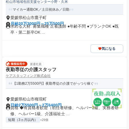
松山市地域包括支援センター小野・久米
マイカー通勤OK／土日祝休み／日勤
愛媛県松山市鷹子町
月給20万3000円～25万500円
求める人材: 募集職種 正看護師 ●年齢不問 ●ブランクOK ●既
卒・第二新卒OK ...
気になる
派遣社員
夜勤専従の介護スタッフ
ケアスタッフィング株式会社
【1勤務2万5500円】夜勤専従の介護でがっつり稼ぐ
愛媛県松山市権現町
日給2万5500円～2万6400円
資格 ◆有資格者歓迎（初任者研修、ヘルパー2級、実務者研
修、ヘルパー1級、介護福祉士 ...
短期（3ヵ月以内）
+29個