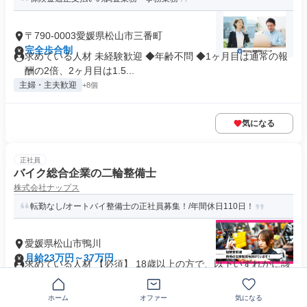
〒790-0003愛媛県松山市三番町
完全歩合制
求めている人材 未経験歓迎 ◆年齢不問 ◆1ヶ月目は通常の報
酬の2倍、2ヶ月目は1.5...
主婦・主夫歓迎
+8個
気になる
正社員
バイク総合企業の二輪整備士
株式会社ナップス
転勤なし/オートバイ整備士の正社員募集！/年間休日110日！
愛媛県松山市鴨川
月給23万円～37万円
求めている人材 【必須】 18歳以上の方で、以下いずれかに該
当する方 ■整備士資格保有...
制服あり
業界未経験歓迎
+39個
ホーム
オファー
気になる