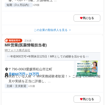
修、ヘルパー1級、介護福祉士 ...
短期（3ヵ月以内）
+29個
気になる
この企業の類似求人を見る
正社員
MR営業(医薬情報担当者)
MIフォース株式会社
年収900万可×年間休日125日！MRとしての経験を活かせる
〒790-0063愛媛県松山市辻町
月給60万円～75万円
求めている人材 ＜ MR実務経験者歓迎！＞ これまでのMRの知
見や実績を正当に評価し、...
主婦・主夫歓迎
+21個
気になる