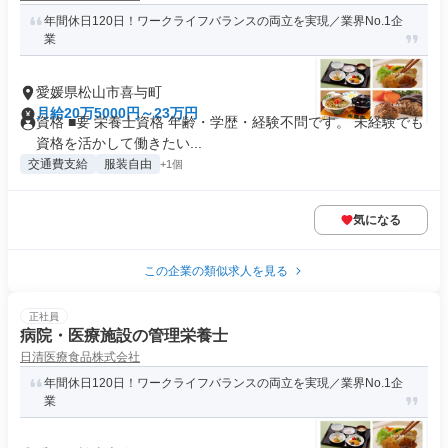
年間休日120日！ワークライフバランスの両立を実現／業界No.1企
業
愛媛県松山市喜与町
月給20万5000円～23万円
資格 ■要 栄養士資格 年齢・学歴・経験不問です。 未経験でも
資格を活かして働きたい...
交通費支給
服装自由
+1個
気になる
この企業の類似求人を見る
正社員
病院・医療施設の管理栄養士
日清医療食品株式会社
年間休日120日！ワークライフバランスの両立を実現／業界No.1企
業