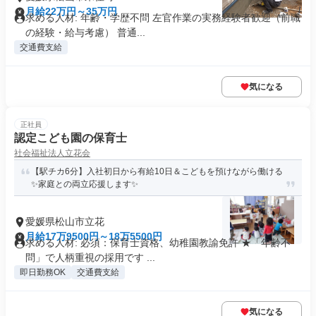
月給22万円～35万円
求める人材: 年齢・学歴不問 左官作業の実務経験者歓迎（前職
の経験・給与考慮） 普通...
交通費支給
気になる
正社員
認定こども園の保育士
社会福祉法人立花会
【駅チカ6分】入社初日から有給10日＆こどもを預けながら働ける
✨家庭との両立応援します✨
愛媛県松山市立花
月給17万9500円～18万5500円
求める人材: 必須：保育士資格、幼稚園教諭免許 ★「年齢不
問」で人柄重視の採用です ...
即日勤務OK
交通費支給
気になる