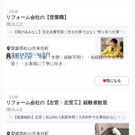
正社員
リフォーム会社の【営業職】
(株)キイチ
【飛び込みなし】完全反響営業｜売る仕事ではなく“寄り添う仕事”
愛媛県松山市来住町
月給19万円～50万円
求める人材: ・年齢・学歴・経験不問！ ・未経験の方も大歓
迎！ ・お客様に丁寧に向き...
気になる
正社員
リフォーム会社の【左官・左官工】経験者歓迎
(株)キイチ
【面接確約】左官｜松山No.1実績年間｜3,900件で仕事切れなし！
愛媛県松山市来住町