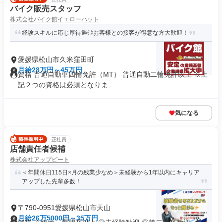
バイク販売スタッフ
株式会社バイク館イエローハット
経験スキルに応じ厚待遇◎お客様との接客が得意な方大歓迎！
愛媛県松山市久米窪田町
月給28万円～45万円
資格 普通自動車四輪免許（MT） 普通自動二輪免許以上 ※上
記２つの資格は必須となりま...
気になる
正社員
店舗責任者候補
株式会社アップビート
＜年間休日115日×月の残業少なめ＞未経験から1年以内にキャリア
アップした先輩多数！
〒790-0951愛媛県松山市天山
月給26万5000円～35万円