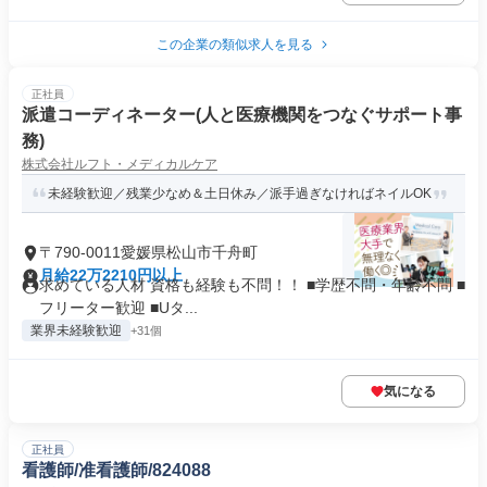
この企業の類似求人を見る
正社員
派遣コーディネーター(人と医療機関をつなぐサポート事
務)
株式会社ルフト・メディカルケア
未経験歓迎／残業少なめ＆土日休み／派手過ぎなければネイルOK
〒790-0011愛媛県松山市千舟町
月給22万2210円以上
求めている人材 資格も経験も不問！！ ■学歴不問・年齢不問 ■
フリーター歓迎 ■Uタ...
業界未経験歓迎
+31個
気になる
正社員
看護師/准看護師/824088