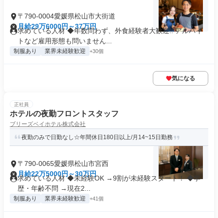
〒790-0004愛媛県松山市大街道
月給29万6000円～37万円
求めている人材 ◆年数問わず、外食経験者大歓迎!! アルバイ
トなど雇用形態も問いません...
制服あり
業界未経験歓迎
+30個
気になる
正社員
ホテルの夜勤フロントスタッフ
ブリーズベイホテル株式会社
夜勤のみで日勤なし☆年間休日180日以上/月14~15日勤務
〒790-0065愛媛県松山市宮西
月給22万5000円～30万円
求めている人材 ◆未経験OK →9割が未経験スタート！ ◆学
歴・年齢不問 →現在2...
制服あり
業界未経験歓迎
+41個