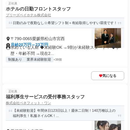
正社員
ホテルの日勤フロントスタッフ
ブリーズベイホテル株式会社
日勤のみで夜勤なし☆希望シフト制＋有給取得しやすい環境です！
〒790-0065愛媛県松山市宮西
月給20万円～23万円
求めている人材 ◆未経験OK →9割が未経験スタート！ ◆学
歴・年齢不問 →現在2...
制服あり
業界未経験歓迎
+38個
気になる
正社員
福利厚生サービスの受付事務スタッフ
株式会社ベネフィット・ワン
【未経験歓迎】年間休日123日以上！週休二日制！140万種以上の
福利厚生！私服ネイルOK！...