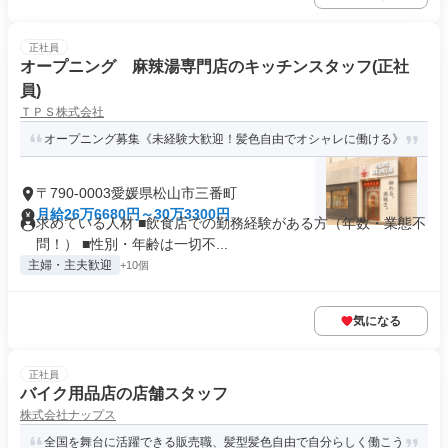
正社員
オープニング 麻辣湯専門店のキッチンスタッフ(正社
員)
ＴＰＳ株式会社
オープニング募集《未経験大歓迎！髪色自由でオシャレに働ける》
〒790-0003愛媛県松山市三番町
月給26万6680円～30万3300円
求めている人材 ■飲食店での勤務経験がある方（年数・業態不
問！） ■性別・年齢は一切不...
主婦・主夫歓迎
+10個
気になる
正社員
バイク用品店の店舗スタッフ
株式会社ナップス
全国を舞台に活躍できる販売職、髪型髪色自由で自分らしく働こう