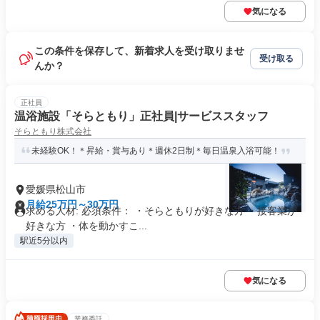
気になる
この条件を保存して、新着求人を受け取りませ
受け取る
んか？
正社員
温浴施設「そらともり」正社員|サービススタッフ
そらともり株式会社
未経験OK！＊昇給・賞与あり＊週休2日制＊毎日温泉入浴可能！
愛媛県松山市
月給25万円～30万円
求める人材: 必須条件： ・そらともりが好きな方 ・接客業が
好きな方 ・体を動かすこ...
駅近5分以内
気になる
業務委託