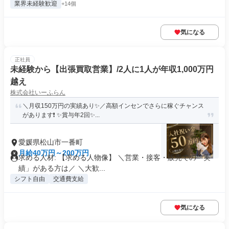
業界未経験歓迎
+14個
気になる
正社員
未経験から【出張買取営業】/2人に1人が年収1,000万円
越え
株式会社いーふらん
＼月収150万円の実績あり✨／高額インセンでさらに稼ぐチャンス
があります❗ ✨賞与年2回✨...
愛媛県松山市一番町
月給40万円～200万円
求める人材: 【求める人物像】 ＼営業・接客・販売での「実
績」がある方は／ ＼大歓...
シフト自由
交通費支給
気になる