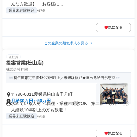
んな方歓迎】 ・お客様に...
業界未経験歓迎
+27個
気になる
この企業の類似求人を見る
正社員
提案営業(松山店)
株式会社翔陽
初年度想定年収480万円以上／未経験歓迎★選べる給与形態◎
〒790-0011愛媛県松山市千舟町
月給30万円～50万円
求めている人材 ＜職種・業種未経験OK！第二新卒歓迎・社会
人経験10年以上の方も歓迎！...
業界未経験歓迎
+28個
気になる