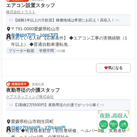
エアコン設置スタッフ
株式会社トラスト
【経験1年以上の方歓迎】稼働地域は希望にお応え！高収入！
〒791-0000愛媛県松山市
年俸800万円～1000万円
求めている人材 【応募条件】 ◆エアコン工事の実務経験（1
年以上） ◆普通自動車運転免...
フリーター歓迎
学歴不問
+11個
気になる
派遣社員
夜勤専従の介護スタッフ
ケアスタッフィング株式会社
【1勤務2万5500円】夜勤専従の介護でがっつり稼ぐ
愛媛県松山市朝生田町
日給2万5500円～2万6400円
資格 ◆有資格者歓迎（初任者研修、ヘルパー2級、実務者研