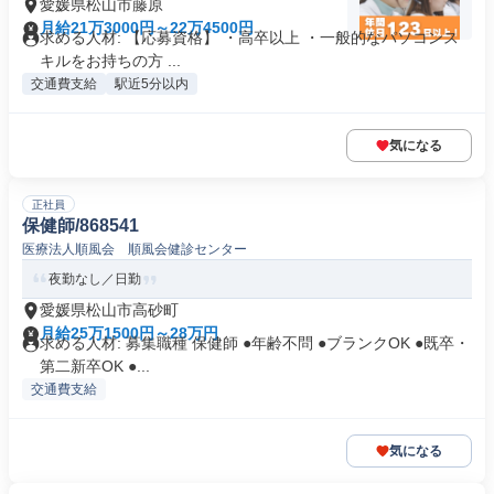
愛媛県松山市藤原
月給21万3000円～22万4500円
求める人材: 【応募資格】 ・高卒以上 ・一般的なパソコンス
キルをお持ちの方 ...
交通費支給
駅近5分以内
気になる
正社員
保健師/868541
医療法人順風会 順風会健診センター
夜勤なし／日勤
愛媛県松山市高砂町
月給25万1500円～28万円
求める人材: 募集職種 保健師 ●年齢不問 ●ブランクOK ●既卒・
第二新卒OK ●...
交通費支給
気になる