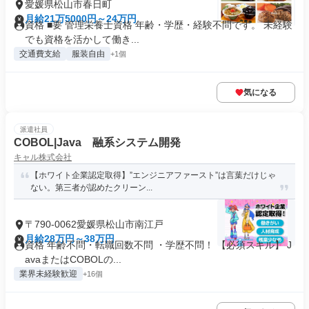
愛媛県松山市春日町
月給21万5000円～24万円
資格 ■要 管理栄養士資格 年齢・学歴・経験不問です。 未経験
でも資格を活かして働き...
交通費支給
服装自由
+1個
気になる
派遣社員
COBOL|Java 融系システム開発
キャル株式会社
【ホワイト企業認定取得】”エンジニアファースト”は言葉だけじゃ
ない。第三者が認めたクリーン...
〒790-0062愛媛県松山市南江戸
月給28万円～38万円
資格 年齢不問・転職回数不問 ・学歴不問！ 【必須スキル】 J
avaまたはCOBOLの...
業界未経験歓迎
+16個