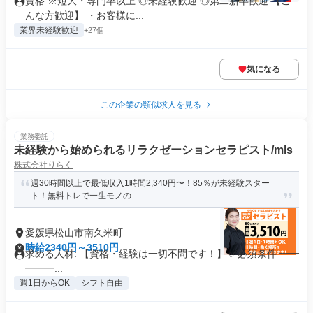
資格 ※短大・専門卒以上 ◎未経験歓迎 ◎第二新卒歓迎 【こ
んな方歓迎】 ・お客様に...
業界未経験歓迎
+27個
気になる
この企業の類似求人を見る
業務委託
未経験から始められるリラクゼーションセラピスト/mls
株式会社りらく
週30時間以上で最低収入1時間2,340円〜！85％が未経験スター
ト！無料トレで一生モノの...
愛媛県松山市南久米町
時給2340円～3510円
求める人材: 【資格・経験は一切不問です！】 ✅必須条件 ━━
━━━...
週1日からOK
シフト自由