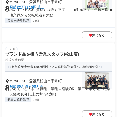
〒790-0011愛媛県松山市千舟町
月給22万2210円以上
求めている人材 資格も経験も不問！！ ■学歴不問・年齢不問 ■
他業界からの転職者も大歓...
業界未経験歓迎
+28個
気になる
正社員
ブランド品を扱う営業スタッフ(松山店)
株式会社翔陽
初年度想定年収480万円以上／未経験歓迎★選べる給与形態◎
〒790-0011愛媛県松山市千舟町
月給30万円～50万円
求めている人材 ＜職種・業種未経験OK！第二新卒歓迎・社会
人経験10年以上の方も歓迎！...
業界未経験歓迎
+27個
気になる