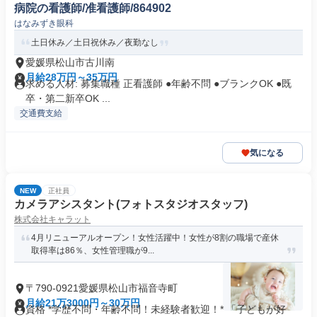
病院の看護師/准看護師/864902
はなみずき眼科
土日休み／土日祝休み／夜勤なし
愛媛県松山市古川南
月給28万円～35万円
求める人材: 募集職種 正看護師 ●年齢不問 ●ブランクOK ●既
卒・第二新卒OK ...
交通費支給
気になる
NEW
正社員
カメラアシスタント(フォトスタジオスタッフ)
株式会社キャラット
4月リニューアルオープン！女性活躍中！女性が8割の職場で産休
取得率は86％、女性管理職が9...
〒790-0921愛媛県松山市福音寺町
月給21万3000円～30万円
資格 *学歴不問・年齢不問！未経験者歓迎！* 「子どもが好