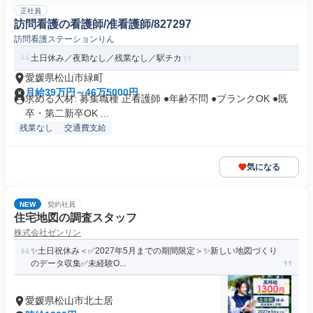
正社員
訪問看護の看護師/准看護師/827297
訪問看護ステーションりん
土日休み／夜勤なし／残業なし／駅チカ
愛媛県松山市緑町
月給39万円～46万5000円
求める人材: 募集職種 正看護師 ●年齢不問 ●ブランクOK ●既
卒・第二新卒OK ...
残業なし
交通費支給
気になる
NEW
契約社員
住宅地図の調査スタッフ
株式会社ゼンリン
✨土日祝休み＜✅️2027年5月までの期間限定＞✨新しい地図づくり
のデータ収集✅️未経験O...
愛媛県松山市北土居