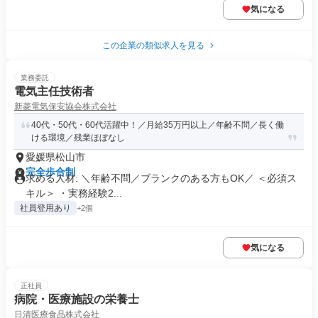
気になる
この企業の類似求人を見る
業務委託
電気主任技術者
新菱電気保安協会株式会社
40代・50代・60代活躍中！／月給35万円以上／年齢不問／長く働
ける環境／残業ほぼなし
愛媛県松山市
完全歩合制
求める人材: ＼年齢不問／ブランクのある方もOK／ ＜必須ス
キル＞ ・実務経験2...
社員登用あり
+2個
気になる
正社員
病院・医療施設の栄養士
日清医療食品株式会社