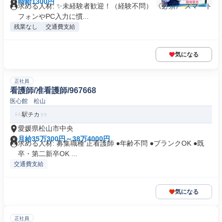
時給1300円
求める人材: ✨未経験者歓迎！（経験不問） 《必須》 スマート
フォンやPC入力に慣...
残業なし
交通費支給
気になる
正社員
看護師/准看護師/967668
医心館 松山
駅チカ
愛媛県松山市中央
月給35万300円～38万4000円
求める人材: 募集職種 正看護師 ●年齢不問 ●ブランクOK ●既
卒・第二新卒OK ...
交通費支給
気になる
正社員