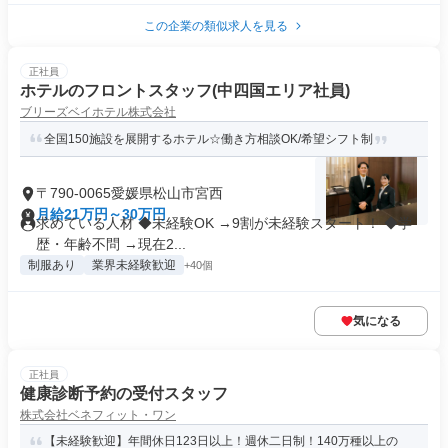
この企業の類似求人を見る
正社員
ホテルのフロントスタッフ(中四国エリア社員)
ブリーズベイホテル株式会社
全国150施設を展開するホテル☆働き方相談OK/希望シフト制
〒790-0065愛媛県松山市宮西
月給21万円～30万円
求めている人材 ◆未経験OK →9割が未経験スタート！ ◆学
歴・年齢不問 →現在2...
制服あり
業界未経験歓迎
+40個
気になる
正社員
健康診断予約の受付スタッフ
株式会社ベネフィット・ワン
【未経験歓迎】年間休日123日以上！週休二日制！140万種以上の