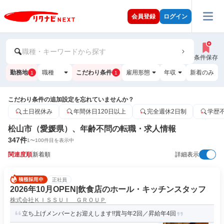
会員登録
ログイン
職種・キーワードから探す
条件保存
勤務地
職種
こだわり条件
雇用形態
年収
新着のみ
1
1
こだわり条件の追加設定を忘れていませんか？
土日祝休み
年間休日120日以上
完全週休2日制
学歴
松山市（愛媛県）、年齢不問の転職・求人情報
347
件
1
〜
100
件目を表示中
関連度順
新着順
詳細表示
正社員
2026年10月OPEN|飲食店のホール・キッチンスタッフ
株式会社ＫＩＳＳＵＩ ＧＲＯＵＰ
立ち上げメンバーとお迎えします!!賞与年2回／昇給年4回