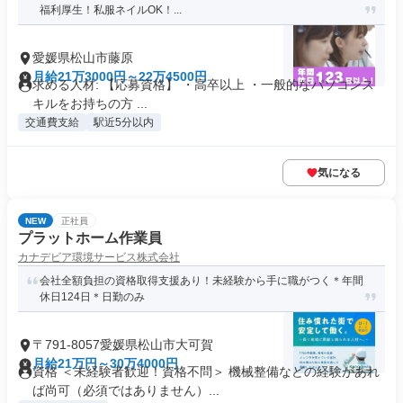
福利厚生！私服ネイルOK！...
愛媛県松山市藤原
月給21万3000円～22万4500円
求める人材: 【応募資格】 ・高卒以上 ・一般的なパソコンス
キルをお持ちの方 ...
交通費支給
駅近5分以内
気になる
NEW
正社員
プラットホーム作業員
カナデビア環境サービス株式会社
会社全額負担の資格取得支援あり！未経験から手に職がつく＊年間
休日124日＊日勤のみ
〒791-8057愛媛県松山市大可賀
月給21万円～30万4000円
資格 ＜未経験者歓迎！資格不問＞ 機械整備などの経験があれ
ば尚可（必須ではありません）...