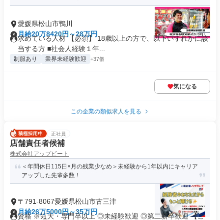
愛媛県松山市鴨川
月給20万8420円～28万円
求めている人材 【必須】 18歳以上の方で、以下いずれかに該
当する方 ■社会人経験１年...
制服あり
業界未経験歓迎
+37個
気になる
この企業の類似求人を見る
正社員
店舗責任者候補
株式会社アップビート
＜年間休日115日×月の残業少なめ＞未経験から1年以内にキャリア
アップした先輩多数！
〒791-8067愛媛県松山市古三津
月給26万5000円～35万円
資格 ※短大・専門卒以上 ◎未経験歓迎 ◎第二新卒歓迎 【こ