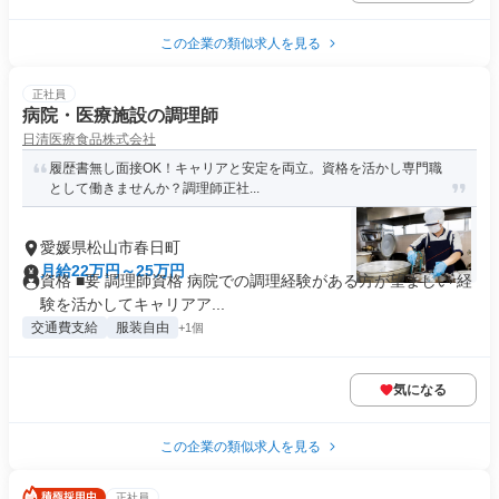
この企業の類似求人を見る
正社員
病院・医療施設の調理師
日清医療食品株式会社
履歴書無し面接OK！キャリアと安定を両立。資格を活かし専門職
として働きませんか？調理師正社...
愛媛県松山市春日町
月給22万円～25万円
資格 ■要 調理師資格 病院での調理経験がある方が望ましい 経
験を活かしてキャリアア...
交通費支給
服装自由
+1個
気になる
この企業の類似求人を見る
正社員