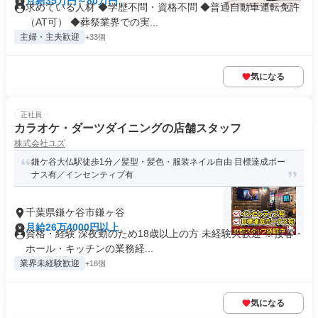
月給35万円～80万円
求めている人材 ◆学歴不問・資格不問 ◆普通自動車運転免許
（AT可） ◆葬祭業界での実...
主婦・主夫歓迎
+33個
気になる
正社員
カラオケ・ダーツダイニングの店舗スタッフ
株式会社ユズ
鎌ケ谷大仏駅徒歩1分／髪型・髪色・服装ネイル自由 目標達成ボー
ナス有／インセンティブ有
千葉県鎌ケ谷市鎌ヶ谷
月給26万4000円以上
資格・経験 深夜勤のため18歳以上の方 未経験大歓迎 ※接客・
ホール・キッチンの業務経...
業界未経験歓迎
+18個
気になる