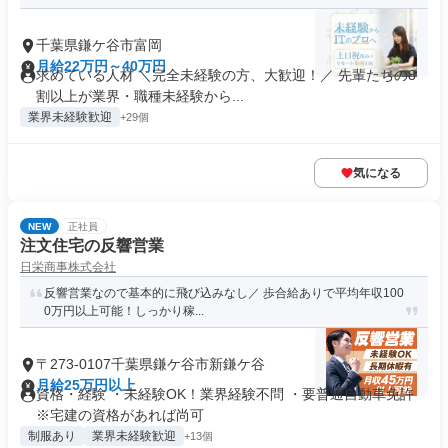
千葉県鎌ケ谷市富岡
月給22万円～40万円
求めている人材 ＼完全未経験の方、大歓迎！／ 先輩たちの8
割以上が業界・職種未経験から...
業界未経験歓迎
+29個
気になる
NEW
正社員
注文住宅の反響営業
日栄商事株式会社
反響営業なので基本的に飛び込みなし／ 歩合給ありで平均年収100
0万円以上可能！しっかり稼...
〒273-0107千葉県鎌ケ谷市新鎌ケ谷
月給25万円以上
資格・経験 ・未経験OK！業界経験不問 ・要普通自動車免許
※宅建の資格があれば尚可
制服あり
業界未経験歓迎
+13個