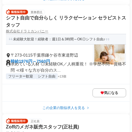
業務委託
シフト自由で自分らしく リラクゼーション セラピストス
タッフ
株式会社ドラミカンパニー
未経験大歓迎！経験者：週1日＆3時間～OK◎シフト自由♪
〒273-0115千葉県鎌ケ谷市東道野辺
時給1976円～7560円
求めている人材 ◎未経験OK／⼈柄重視！ ※学歴不問・資格不
問 ≪様々な⽅が⾃分のス...
フリーター歓迎
シフト自由
+13個
気になる
この企業の類似求人を見る
正社員
Zoffのメガネ販売スタッフ(正社員)