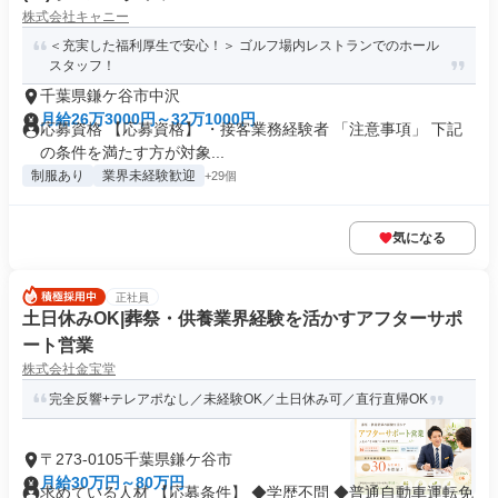
株式会社キャニー
＜充実した福利厚生で安心！＞ ゴルフ場内レストランでのホール
スタッフ！
千葉県鎌ケ谷市中沢
月給26万3000円～32万1000円
応募資格 【応募資格】 ・接客業務経験者 「注意事項」 下記
の条件を満たす方が対象...
制服あり
業界未経験歓迎
+29個
気になる
正社員
土日休みOK|葬祭・供養業界経験を活かすアフターサポ
ート営業
株式会社金宝堂
完全反響+テレアポなし／未経験OK／土日休み可／直行直帰OK
〒273-0105千葉県鎌ケ谷市
月給30万円～80万円
求めている人材 【応募条件】 ◆学歴不問 ◆普通自動車運転免