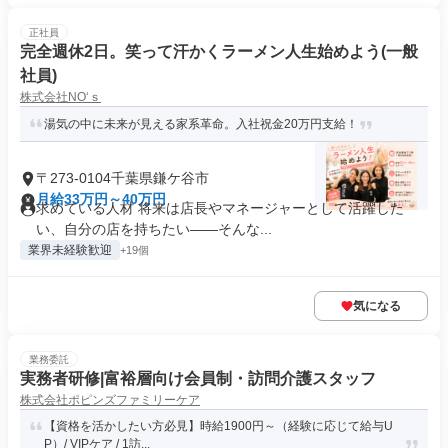
正社員
完全週休2日。笑って汗かくラーメン人生始めよう(一般
社員)
株式会社NO‘ｓ
湯気の中に未来が見える家系革命。入社祝金20万円支給！
〒273-0104千葉県鎌ケ谷市
月給33万円～40万円
求めている人材 将来は店長やマネージャーとして活躍した
い、自分の店を持ちたい――そんな...
業界未経験歓迎
+19個
気になる
業務委託
実務者研修|富裕層向け会員制・訪問介護スタッフ
株式会社ポピンズファミリーケア
【資格を活かしたい方必見】時給1900円～（経験に応じて給与U
P）/ VIPケア / 1訪...