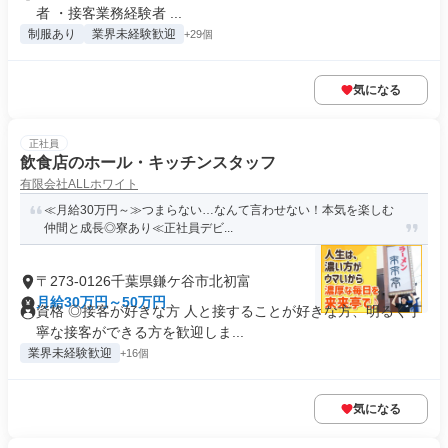
者 ・接客業務経験者 ...
制服あり
業界未経験歓迎
+29個
気になる
正社員
飲食店のホール・キッチンスタッフ
有限会社ALLホワイト
≪月給30万円～≫つまらない…なんて言わせない！本気を楽しむ
仲間と成長◎寮あり≪正社員デビ...
〒273-0126千葉県鎌ケ谷市北初富
月給30万円～50万円
資格 ◎接客が好きな方 人と接することが好きな方、明るく丁
寧な接客ができる方を歓迎しま...
業界未経験歓迎
+16個
気になる