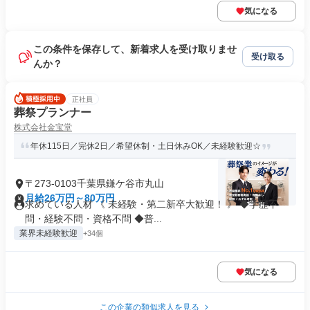
気になる
この条件を保存して、新着求人を受け取りませ
受け取る
んか？
正社員
葬祭プランナー
株式会社金宝堂
年休115日／完休2日／希望休制・土日休みOK／未経験歓迎☆
〒273-0103千葉県鎌ケ谷市丸山
月給26万円～80万円
求めている人材 《 未経験・第二新卒大歓迎！ 》 ◆学歴不
問・経験不問・資格不問 ◆普...
業界未経験歓迎
+34個
気になる
この企業の類似求人を見る