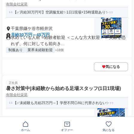
有限会社栄晃
【✅月給30万円可】空調服支給✨1日1現場×15時退勤あり✨
千葉県鎌ケ谷市軽井沢
月給30万円～45万円
求めている人材 ⭐経験者歓迎 ＜こんな方大歓迎＞ ✅失敗を恐
れず、何に対しても前向き...
制服あり
業界未経験歓迎
+18個
気になる
正社員
暑さ対策中|未経験から始める足場スタッフ(1日1現場)
有限会社栄晃
【✅未経験も月給25万円～】学歴不問◎AIに代替されない✨
千葉県鎌ケ谷市軽井沢
月給25万円～50万円
求めている人材 ⭐未経験・無資格OK ⭐学歴不問 ＜こんな方大
ホーム
オファー
気になる