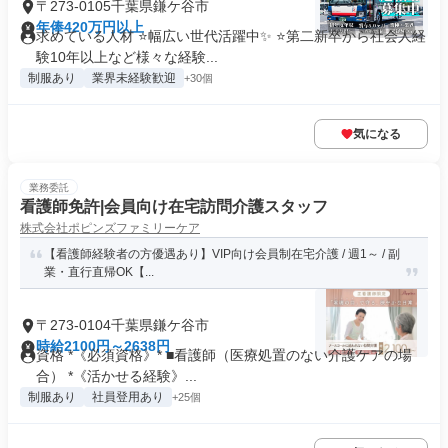
〒273-0105千葉県鎌ケ谷市
年俸420万円以上
求めている人材 ⭐幅広い世代活躍中✨ ⭐第二新卒から社会人経
験10年以上など様々な経験...
制服あり
業界未経験歓迎
+30個
気になる
業務委託
看護師免許|会員向け在宅訪問介護スタッフ
株式会社ポピンズファミリーケア
【看護師経験者の方優遇あり】VIP向け会員制在宅介護 / 週1～ / 副
業・直行直帰OK【...
〒273-0104千葉県鎌ケ谷市
時給2100円～2638円
資格 *《必須資格》* ■看護師（医療処置のない介護ケアの場
合） *《活かせる経験》...
制服あり
社員登用あり
+25個