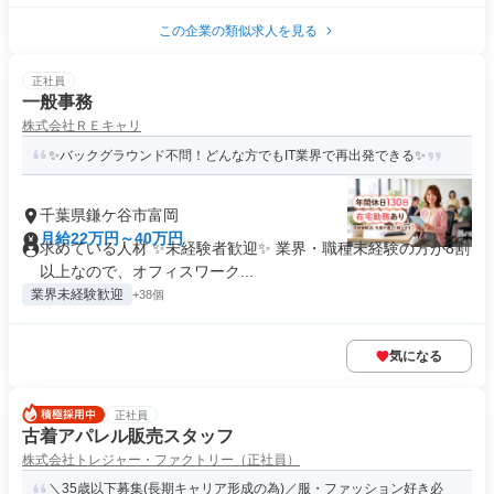
この企業の類似求人を見る
正社員
一般事務
株式会社ＲＥキャリ
✨バックグラウンド不問！どんな方でもIT業界で再出発できる✨
千葉県鎌ケ谷市富岡
月給22万円～40万円
求めている人材 ✨未経験者歓迎✨ 業界・職種未経験の方が8割
以上なので、オフィスワーク...
業界未経験歓迎
+38個
気になる
正社員
古着アパレル販売スタッフ
株式会社トレジャー・ファクトリー（正社員）
＼35歳以下募集(長期キャリア形成の為)／服・ファッション好き必