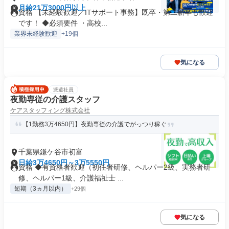
月給21万3000円以上
資格 【未経験歓迎／ITサポート事務】既卒・第二新卒も歓迎
です！ ◆必須要件 ・高校...
業界未経験歓迎
+19個
気になる
派遣社員
夜勤専従の介護スタッフ
ケアスタッフィング株式会社
【1勤務3万4650円】夜勤専従の介護でがっつり稼ぐ
千葉県鎌ケ谷市初富
日給3万4650円～3万5550円
資格 ◆有資格者歓迎（初任者研修、ヘルパー2級、実務者研
修、ヘルパー1級、介護福祉士 ...
短期（3ヵ月以内）
+29個
気になる