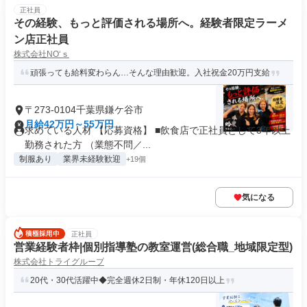
正社員
その経験、もっと評価される場所へ。経験者限定ラーメ
ン店正社員
株式会社NO‘ｓ
頑張っても給料変わらん…そんな理由歓迎。入社祝金20万円支給
〒273-0104千葉県鎌ケ谷市
月給42万円～55万円
求めている人材 【応募資格】 ■飲食店で正社員として3年以上
勤務された方 （業態不問／...
制服あり
業界未経験歓迎
+19個
気になる
正社員
営業経験者枠|個別指導塾の教室運営(総合職_地域限定型)
株式会社トライグループ
20代・30代活躍中◆完全週休2日制・年休120日以上