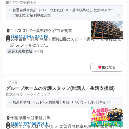
鎌ケ谷巧業株式会社
普通自動車免許（AT）1つあればOK！基本残業なし 社割やスポー
ツ観戦など福利厚生充実
〒273-0122千葉県鎌ケ谷市東初富
月給21万円～35万円
必要資格・経験 急募！面接1回のスピード選考 ー 応募後は電
話 or メールにてご...
業界未経験歓迎
+11個
気になる
正社員
グループホームの介護スタッフ(世話人・生活支援員)
株式会社マザーライクウィズ
残業月平均1ｈ以下✨人柄採用｜月給31.7万円～｜月9日休み
千葉県鎌ケ谷市軽井沢
月給31万7000円以上
求めている人材 ＜ 必須 ＞ 要普通自動車免許（AT限定可） ＜