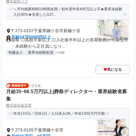
株式会社ゾフ
＼平均残業時間10時間未満／初年度年収400万以上可★業界未経験
入社90%★充実したOJT...
〒273-0107千葉県鎌ケ谷市新鎌ケ谷
月給24万6000円以上
資格 ◎高校卒業以上 ◎入社後半年以上の長期勤務が可能な方
・未経験から正社員になり...
制服あり
業界未経験歓迎
+19個
気になる
正社員
月給35~66.5万円以上|葬祭ディレクター・業界経験者募
集
株式会社金宝堂
年休115日／完休2日／土日休みOK／年収1000万円可能
〒273-0105千葉県鎌ケ谷市