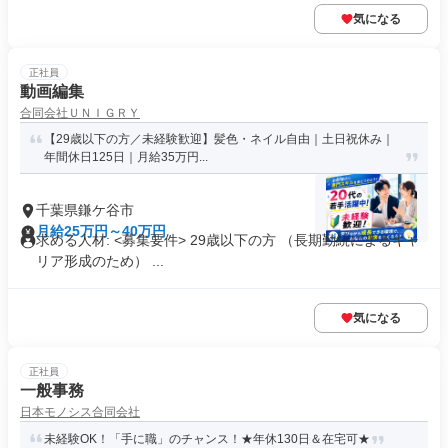
気になる
正社員
動画編集
合同会社ＵＮＩＧＲＹ
【29歳以下の方／未経験歓迎】髪色・ネイル自由｜土日祝休み｜
年間休日125日｜月給35万円...
千葉県鎌ケ谷市
月給25万円～40万円
求める人材: <募集要件> 29歳以下の方 （長期勤続によるキャ
リア形成のため） ...
気になる
正社員
一般事務
日本モノシス合同会社
未経験OK！「手に職」のチャンス！★年休130日＆在宅可★