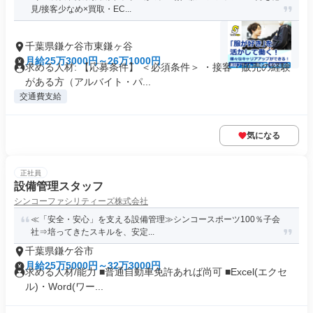
見/接客少なめ×買取・EC...
千葉県鎌ケ谷市東鎌ヶ谷
月給25万3000円～26万1000円
求める人材: 【応募条件】 ＜必須条件＞ ・接客・販売の経験
がある方（アルバイト・パ...
交通費支給
気になる
正社員
設備管理スタッフ
シンコーファシリティーズ株式会社
≪「安全・安心」を支える設備管理≫シンコースポーツ100％子会
社⇒培ってきたスキルを、安定...
千葉県鎌ケ谷市
月給25万5000円～32万3000円
求める人材/能力 ■普通自動車免許あれば尚可 ■Excel(エクセ
ル)・Word(ワー...