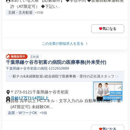
求めている人材 【応募条件】 ◆学歴不問 ◆普通自動車運転免
許（AT限定可） ◆下記い...
主婦・主夫歓迎
+33個
気になる
この企業の類似求人を見る
正社員
千葉県鎌ケ谷市初富の病院の医療事務(外来受付)
千葉県鎌ケ谷市初富の病院-1212610889
駅チカ&未経験歓迎♪総合病院で医療事務・受付の正社員スタッフ
〒273-0121千葉県鎌ケ谷市初富
月給17万7114円以上
資格 高卒以上 PCスキル：文字入力のみ 自動車運転免許：要
(AT限定可) 未経験OK...
副業・WワークOK
+9個
気になる