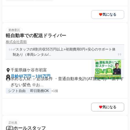
気になる
業務委託
軽自動車での配送ドライバー
株式会社貴順
✅スタッフの8割月収55万円以上⭐️初期費用0円⭐️安心のサポート体
制あり（車両レンタル/...
千葉県鎌ケ谷市初富
月給40万円～100万円
求める人材: ✅️必須条件 ・普通自動車免許(AT限定可) ・派手す
ぎない髪色 ※お...
シフト自由
即日勤務OK
+1個
気になる
正社員
(正)ホールスタッフ