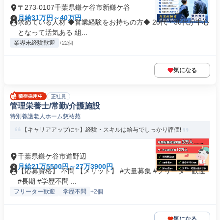
〒273-0107千葉県鎌ケ谷市新鎌ケ谷
月給31万円～40万円
求めている人材 ◆営業経験をお持ちの方◆ 20代・30代が中心
となって活気ある 組...
業界未経験歓迎
+22個
気になる
正社員
管理栄養士/常勤/介護施設
特別養護老人ホーム慈祐苑
【キャリアアップに✨】経験・スキルは給与でしっかり評価❗️
千葉県鎌ケ谷市道野辺
月給21万5500円～27万3900円
【応募資格】 不問 【メリット】 #大量募集 #フリーター歓迎
#長期 #学歴不問 ...
フリーター歓迎
学歴不問
+2個
気になる