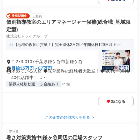
正社員
個別指導教室のエリアマネージャー候補(総合職_地域限
定型)
株式会社トライグループ
【地域の教育に貢献！】完全週休2日制／年間休日120日以上
〒273-0107千葉県鎌ケ谷市新鎌ケ谷
月給35万円～67万円
求めている人材 ◆教育業界の経験者大歓迎！◆ 20代・30代・
40代活躍中！ U・...
業界未経験歓迎
歩合給あり
+27個
気になる
この企業の類似求人を見る
正社員
暑さ対策実施中|鎌ヶ谷周辺の足場スタッフ