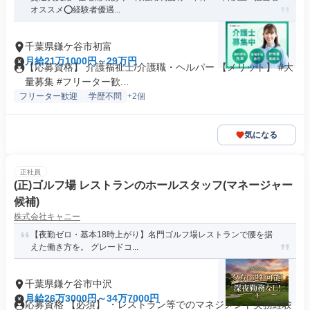
オススメ⭕️経験者優遇...
千葉県鎌ケ谷市初富
月給21万1000円～29万円
【応募資格】 介護福祉士/介護職・ヘルパー 【メリット】 #大
量募集 #フリーター歓...
フリーター歓迎
学歴不問
+2個
気になる
正社員
(正)ゴルフ場 レストランのホールスタッフ(マネージャー
候補)
株式会社キャニー
【夜勤ゼロ・基本18時上がり】名門ゴルフ場レストランで腰を据
えた働き方を。 グレードコ...
千葉県鎌ケ谷市中沢
月給26万3000円～34万7000円
応募資格 【必須】 ・レストラン等でのマネジメント実務経験