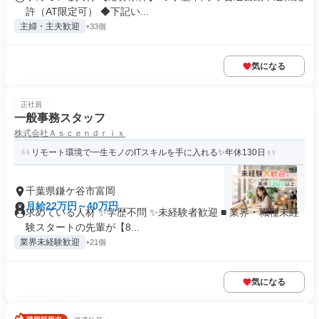
許（AT限定可） ◆下記い...
主婦・主夫歓迎
+33個
気になる
正社員
一般事務スタッフ
株式会社Ａｓｃｅｎｄｒｉｘ
リモート環境で一生モノのITスキルを手に入れる✨年休130日
千葉県鎌ケ谷市富岡
月給22万円～40万円
求めている人材 ✨学歴不問 ✨未経験者歓迎 ■ 業界・職種未経
験スタートの先輩が【8...
業界未経験歓迎
+21個
気になる