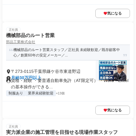
気になる
正社員
機械部品のルート営業
部品工業株式会社
機械部品のルート営業スタッフ／正社員 未経験歓迎／既存顧客中
心／創業60年の安定メーカー／...
〒273-0115千葉県鎌ケ谷市東道野辺
月給30万円以上
資格・経験 ・要普通自動車免許（AT限定可） ・Word・Excel
の基本操作ができる...
制服あり
業界未経験歓迎
+13個
気になる
正社員
実力派企業の施工管理を目指せる現場作業スタッフ