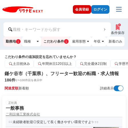
会員登録
ログイン
職種・キーワードから探す
条件保存
勤務地
職種
こだわり条件
雇用形態
年収
新着のみ
1
1
こだわり条件の追加設定を忘れていませんか？
土日祝休み
年間休日120日以上
完全週休2日制
学歴
鎌ケ谷市（千葉県）、フリーター歓迎の転職・求人情報
186
件
1
〜
100
件目を表示中
関連度順
新着順
詳細表示
正社員
一般事務
二和設備工業株式会社
未経験者歓迎◎安定して長く働きやすい環境ですよ✨