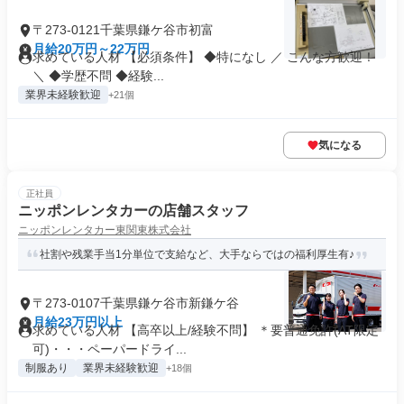
〒273-0121千葉県鎌ケ谷市初富
月給20万円～22万円
求めている人材 【必須条件】 ◆特になし ／ こんな方歓迎！
＼ ◆学歴不問 ◆経験...
業界未経験歓迎
+21個
気になる
正社員
ニッポンレンタカーの店舗スタッフ
ニッポンレンタカー東関東株式会社
社割や残業手当1分単位で支給など、大手ならではの福利厚生有♪
〒273-0107千葉県鎌ケ谷市新鎌ケ谷
月給23万円以上
求めている人材 【高卒以上/経験不問】 ＊要普通免許(AT限定
可)・・・ペーパードライ...
制服あり
業界未経験歓迎
+18個