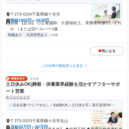
〒273-0104千葉県鎌ケ谷市
時給1900円～2638円
資格 【必須】 ◎正看護師、介護福祉士、実務者研修のいずれ
か （または旧ヘルパー1級...
制服あり
社員登用あり
+25個
気になる
この企業の類似求人を見る
正社員
土日休みOK|葬祭・供養業界経験を活かすアフターサポ
ート営業
株式会社金宝堂
完全反響+テレアポなし／未経験OK／土日休み可／直行直帰OK
〒273-0103千葉県鎌ケ谷市丸山
月給30万円～80万円