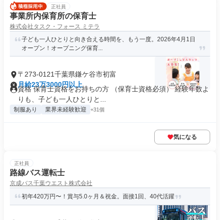
正社員
事業所内保育所の保育士
株式会社タスク・フォース ミテラ
子ども一人ひとりと向き合える時間を、もう一度。2026年4月1日
オープン！オープニング保育...
〒273-0121千葉県鎌ケ谷市初富
月給23万3000円以上
資格 保育士資格をお持ちの方 （保育士資格必須） 経験年数よ
りも、子ども一人ひとりと...
制服あり
業界未経験歓迎
+31個
気になる
正社員
路線バス運転士
京成バス千葉ウエスト株式会社
初年420万円〜！賞与5.0ヶ月＆祝金。面接1回、40代活躍