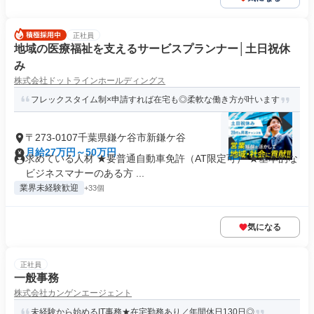
正社員
地域の医療福祉を支えるサービスプランナー│土日祝休
み
株式会社ドットラインホールディングス
フレックスタイム制×申請すれば在宅も◎柔軟な働き方が叶います
〒273-0107千葉県鎌ケ谷市新鎌ケ谷
月給27万円～50万円
求めている人材 ★要普通自動車免許（AT限定可） ★基本的な
ビジネスマナーのある方 ...
業界未経験歓迎
+33個
気になる
正社員
一般事務
株式会社カンゲンエージェント
未経験から始めるIT事務★在宅勤務あり／年間休日130日◎