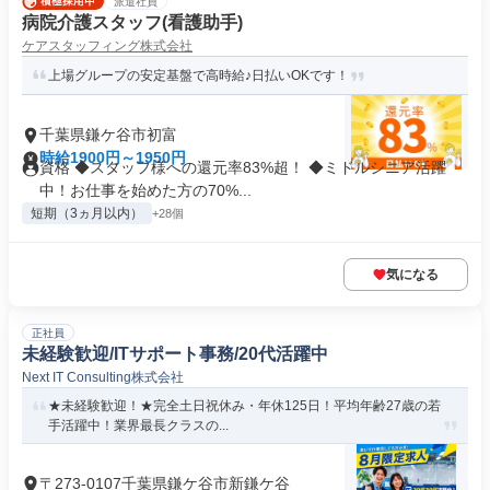
派遣社員
病院介護スタッフ(看護助手)
ケアスタッフィング株式会社
上場グループの安定基盤で高時給♪日払いOKです！
千葉県鎌ケ谷市初富
時給1900円～1950円
資格 ◆スタッフ様への還元率83%超！ ◆ミドルシニア活躍
中！お仕事を始めた方の70%...
短期（3ヵ月以内）
+28個
気になる
正社員
未経験歓迎/ITサポート事務/20代活躍中
Next IT Consulting株式会社
★未経験歓迎！★完全土日祝休み・年休125日！平均年齢27歳の若
手活躍中！業界最長クラスの...
〒273-0107千葉県鎌ケ谷市新鎌ケ谷