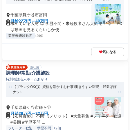
千葉県鎌ケ谷市富岡
月給22万円～40万円
求めている人材 ◎ 学歴不問・未経験者さん大歓迎！ ◎ 「PC
は動画を見るくらいしか使...
業界未経験歓迎
+29個
気になる
正社員
調理師/常勤/介護施設
特別養護老人ホームあかり
【ブランクOK⭕️】資格を活かすお仕事❗️働きやすい環境・残業ほぼ
ナシ✨
千葉県鎌ケ谷市鎌ヶ谷
月給26万円～32万円
【応募資格】 不問 【メリット】 #大量募集 #フリーター歓迎
#長期 #学歴不問 ...
フリーター歓迎
学歴不問
+2個