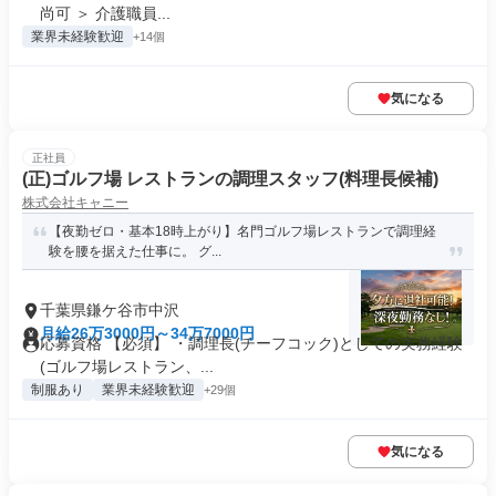
尚可 ＞ 介護職員...
業界未経験歓迎
+14個
気になる
正社員
(正)ゴルフ場 レストランの調理スタッフ(料理長候補)
株式会社キャニー
【夜勤ゼロ・基本18時上がり】名門ゴルフ場レストランで調理経
験を腰を据えた仕事に。 グ...
千葉県鎌ケ谷市中沢
月給26万3000円～34万7000円
応募資格 【必須】 ・調理長(チーフコック)としての実務経験
(ゴルフ場レストラン、...
制服あり
業界未経験歓迎
+29個
気になる