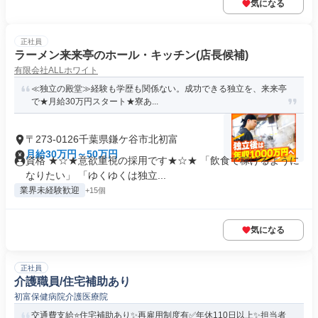
気になる
正社員
ラーメン来来亭のホール・キッチン(店長候補)
有限会社ALLホワイト
≪独立の殿堂≫経験も学歴も関係ない。成功できる独立を、来来亭
で★月給30万円スタート★寮あ...
〒273-0126千葉県鎌ケ谷市北初富
月給30万円～50万円
資格 ★☆★意欲重視の採用です★☆★ 「飲食で稼げるように
なりたい」 「ゆくゆくは独立...
業界未経験歓迎
+15個
気になる
正社員
介護職員/住宅補助あり
初富保健病院介護医療院
交通費支給⭐️住宅補助あり✨再雇用制度有✅️年休110日以上✨担当者