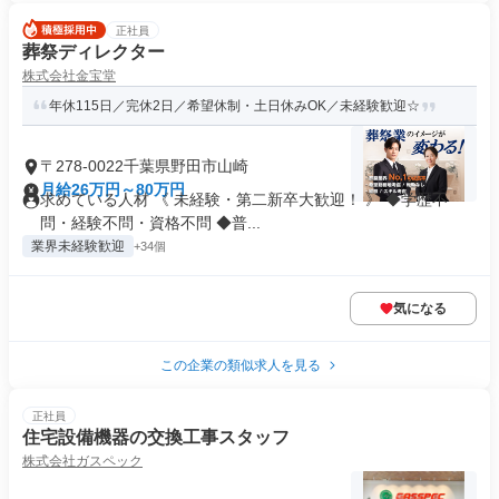
正社員
葬祭ディレクター
株式会社金宝堂
年休115日／完休2日／希望休制・土日休みOK／未経験歓迎☆
〒278-0022千葉県野田市山崎
月給26万円～80万円
求めている人材 《 未経験・第二新卒大歓迎！ 》 ◆学歴不
問・経験不問・資格不問 ◆普...
業界未経験歓迎
+34個
気になる
この企業の類似求人を見る
正社員
住宅設備機器の交換工事スタッフ
株式会社ガスペック