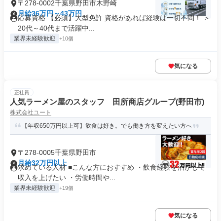
〒278-0002千葉県野田市木野崎
月給36万円～43万円
応募資格 【必須】大型免許 資格があれば経験は一切不問！ ＞
20代～40代まで活躍中...
業界未経験歓迎
+10個
気になる
正社員
人気ラーメン屋のスタッフ 田所商店グループ(野田市)
株式会社ユート
【年収650万円以上可】飲食は好き。でも働き方を変えたい方へ
〒278-0005千葉県野田市
月給32万円以上
求めている人材 ■こんな方におすすめ ・飲食経験を活かして
収入を上げたい ・労働時間や...
業界未経験歓迎
+19個
気になる