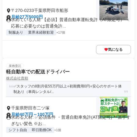
〒270-0233千葉県野田市船形
月給27万5000円
求めている人材 【必須】普通自動車運転免許（AT限定可） ＜
応募に必要なのは普通免許...
制服あり
業界未経験歓迎
+17個
気になる
業務委託
軽自動車での配送ドライバー
株式会社貴順
✅スタッフの8割月収55万円以上⭐️初期費用0円⭐️安心のサポート体
制あり（車両レンタル/...
千葉県野田市二ツ塚
月給40万円～100万円
求める人材: ✅️必須条件 ・普通自動車免許(AT限定可) ・派手す
ぎない髪色 ※お...
シフト自由
即日勤務OK
+1個