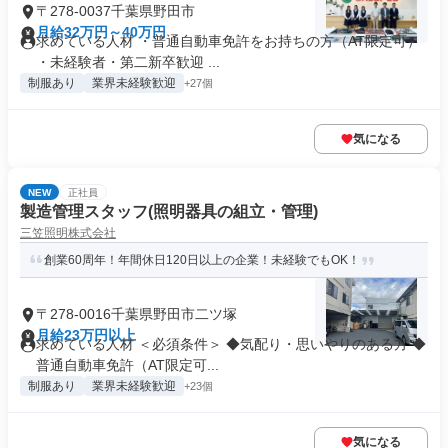
〒278-0037千葉県野田市
月給32万円～40万円
求めている人材 ・普通自動車免許をお持ちの方（AT限定可）
・未経験者・第二新卒歓迎 ...
制服あり
業界未経験歓迎
+27個
気になる
NEW
正社員
製造管理スタッフ(照明器具の組立・管理)
三笠照明株式会社
創業60周年！年間休日120日以上の企業！未経験でもOK！
〒278-0016千葉県野田市二ツ塚
月給23万円以上
求めている人材 ＜必須条件＞ ◆気配り・思いやりのある方 ◆
普通自動車免許（AT限定可...
制服あり
業界未経験歓迎
+23個
気になる