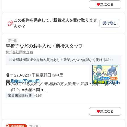
気になる
この条件を保存して、新着求人を受け取りませ
受け取る
んか？
正社員
車椅子などのお手入れ・清掃スタッフ
株式会社関東企画
未経験者歓迎☆昇給＆賞与あり！残業少なめ♪無理なく働ける◎
〒270-0237千葉県野田市中里
月給20万5000円
求めている人材 ／ 未経験の方大歓迎✨ 知識・経験一切不要で
す❗ ＼ ●学歴不問 ●...
業界未経験歓迎
+18個
気になる
正社員