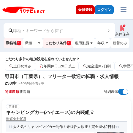
会員登録
ログイン
職種・キーワードから探す
条件保存
勤務地
職種
こだわり条件
雇用形態
年収
新着のみ
1
1
こだわり条件の追加設定を忘れていませんか？
土日祝休み
年間休日120日以上
完全週休2日制
学歴
野田市（千葉県）、フリーター歓迎の転職・求人情報
298
件
1
〜
100
件目を表示中
関連度順
新着順
詳細表示
正社員
キャンピングカー(ハイエース)の内装組立
株式会社ICS
大人気のキャンピングカー制作！未経験大歓迎！完全週休2日制