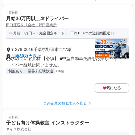
正社員
月給30万円以上4tドライバー
田口運送株式会社 野田営業所
月給30万円～・完全固定ルート・1日約100kmの近距離配送
〒278-0016千葉県野田市二ツ塚
月給30万円以上
求めている人材 【必須】 ■中型自動車免許をお持ちの方 ドラ
イバー経験は問いません。 ...
制服あり
業界未経験歓迎
+16個
気になる
この企業の類似求人を見る
正社員
子ども向け体操教室 インストラクター
ネイス株式会社