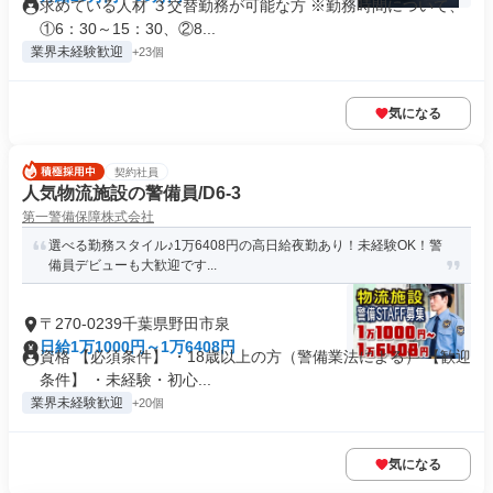
求めている人材 ３交替勤務が可能な方 ※勤務時間について、
①6：30～15：30、②8...
業界未経験歓迎
+23個
気になる
契約社員
人気物流施設の警備員/D6-3
第一警備保障株式会社
選べる勤務スタイル♪1万6408円の高日給夜勤あり！未経験OK！警
備員デビューも大歓迎です...
〒270-0239千葉県野田市泉
日給1万1000円～1万6408円
資格 【必須条件】 ・18歳以上の方（警備業法による） 【歓迎
条件】 ・未経験・初心...
業界未経験歓迎
+20個
気になる