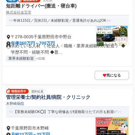
NEW
正社員
短距離ドライバー(搬送・寝台車)
株式会社金宝堂
年休115日／完休2日／未経験歓迎／普通免許があればOK
〒278-0035千葉県野田市中野台
年俸360万円～700万円
求めている人材 《 社会人・職種・業界未経験の方歓迎 》 ◆
学歴不問・経験不問 ◆普...
業界未経験歓迎
+32個
気になる
契約社員
管理栄養士/契約社員/病院・クリニック
木野崎病院
【実務未経験OK⭕️】丁寧な研修あり❗️資格取りたての方も歓迎✅️
千葉県野田市木野崎
月給22万円～25万円