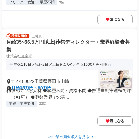
フリーター歓迎
学歴不問
+9個
気になる
正社員
月給35~66.5万円以上|葬祭ディレクター・業界経験者募
集
株式会社金宝堂
年休115日／完休2日／土日休みOK／年収1000万円可能
〒278-0022千葉県野田市山崎
月給35万円～80万円
求めている人材 ◆学歴不問・資格不問 ◆普通自動車運転免許
（AT可） ◆葬祭業界での実...
主婦・主夫歓迎
+33個
気になる
この企業の類似求人を見る