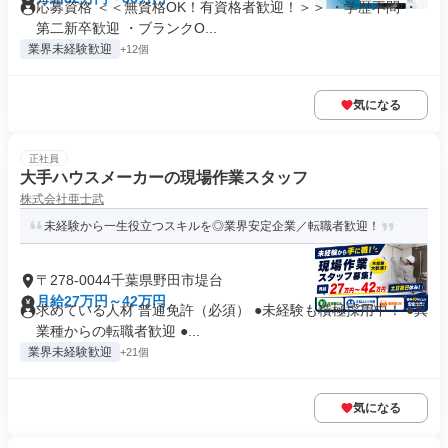
応募資格 ＜＜無資格OK！有資格者歓迎！＞＞ ・学歴不問 ・
第二新卒歓迎 ・ブランクO...
業界未経験歓迎
+12個
気になる
正社員
大手ハウスメーカーの現場作業スタッフ
株式会社亜士武
未経験から一生役立つスキルを◎業界安定企業／転職者歓迎！
〒278-0044千葉県野田市堤台
月給27万円～42万円
求めている人材 普通免許（必須） ●未経験も積極採用中！ ●異
業種からの転職者歓迎 ●...
業界未経験歓迎
+21個
気になる