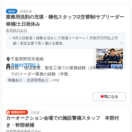
NEW
派遣社員
業務用洗剤の充填・梱包スタッフ/2交替制/サブリーダー
候補/土日祝休み
東西株式会社
9月入社歓迎！経験を活かして現場リーダーへ！月収25万円以上可
能！安定企業で長く働ける製造...
千葉県野田市尾崎
月給23万円以上
資格 ・物流倉庫、製造工場での業務経験（2年以上） ・現場
でのリーダー業務の経験（年数...
制服あり
社員登用あり
+28個
気になる
正社員
カーオークション会場での施設警備スタッフ 本部付
き・幹部候補
協和警備保障株式会社