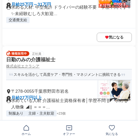
月給25万円～31万円
求める人材: 中型免許 ドライバーの経験不要・学歴不問です！
✨未経験むしろ大歓迎...
交通費支給
気になる
正社員
日勤のみの介護福祉士
株式会社エクラシア
スキルを活かして高度ケア・専門性・マネジメントに挑戦できる
〒278-0055千葉県野田市岩名
月給27万円以上
求めている人材 介護福祉士資格保有者│学歴不問 ||◤ 求める
人物像 ◢|| ＝＝＝...
制服あり
主婦・主夫歓迎
+23個
気になる
ホーム
オファー
気になる