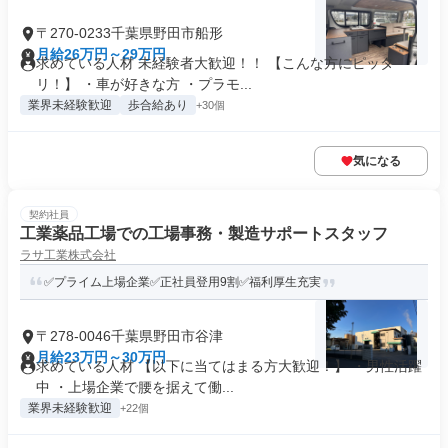
〒270-0233千葉県野田市船形
月給26万円～29万円
求めている人材 未経験者大歓迎！！ 【こんな方にピッタ
リ！】 ・車が好きな方 ・プラモ...
業界未経験歓迎
歩合給あり
+30個
気になる
契約社員
工業薬品工場での工場事務・製造サポートスタッフ
ラサ工業株式会社
✅プライム上場企業✅正社員登用9割✅福利厚生充実
〒278-0046千葉県野田市谷津
月給23万円～30万円
求めている人材 【以下に当てはまる方大歓迎！】 ・男性活躍
中 ・上場企業で腰を据えて働...
業界未経験歓迎
+22個