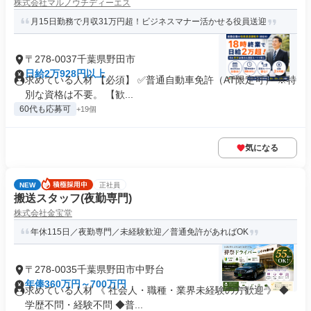
株式会社マルノウチディーエス
月15日勤務で月収31万円超！ビジネスマナー活かせる役員送迎
〒278-0037千葉県野田市
日給2万928円以上
求めている人材 【必須】 ✅普通自動車免許（AT限定可） ※特
別な資格は不要。 【歓...
60代も応募可
+19個
気になる
NEW
正社員
搬送スタッフ(夜勤専門)
株式会社金宝堂
年休115日／夜勤専門／未経験歓迎／普通免許があればOK
〒278-0035千葉県野田市中野台
年俸360万円～700万円
求めている人材 《 社会人・職種・業界未経験の方歓迎 》 ◆
学歴不問・経験不問 ◆普...