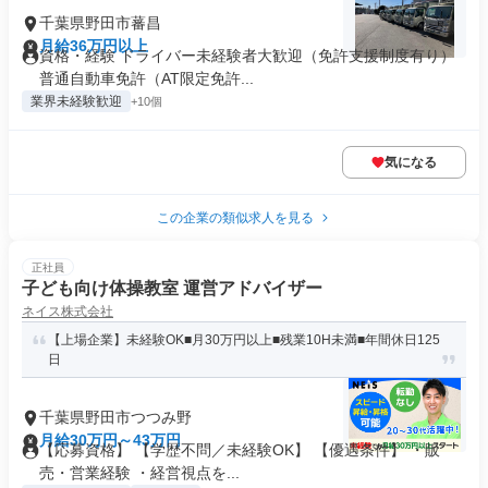
千葉県野田市蕃昌
月給36万円以上
資格・経験 ドライバー未経験者大歓迎（免許支援制度有り）
普通自動車免許（AT限定免許...
業界未経験歓迎
+10個
気になる
この企業の類似求人を見る
正社員
子ども向け体操教室 運営アドバイザー
ネイス株式会社
【上場企業】未経験OK■月30万円以上■残業10H未満■年間休日125
日
千葉県野田市つつみ野
月給30万円～43万円
【応募資格】 【学歴不問／未経験OK】 【優遇条件】 ・販
売・営業経験 ・経営視点を...