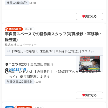
業界未経験歓迎
+33個
気になる
正社員
車保管スペースでの軽作業スタッフ(写真撮影・車移動・
軽整備)
株式会社エスビーティー
【39歳以下の方向け】未経験OK｜車が好きな方ににオススメ
〒270-0233千葉県野田市船形
月給28万円
求めている人材 【必須条件】 ・39歳以下の方（例外事由3号
のイ） ※長期勤務によるキ...
年間休日120日以上
+10個
気になる