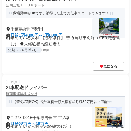
合同会社Ｔ・Ｕサポート
職場見学もOKです。納得した上でお仕事スタートできます！
千葉県野田市野田
日給1万4000円～1万8000円
求めている人材 【必須条件】 普通自動車免許（AT限定を含
む） ◆未経験者も経験者も...
短期（3ヵ月以内）
+18個
気になる
正社員
2t車配送ドライバー
原商事運輸株式会社
【普免/AT限OK】免許取得全額支援有◎月収35万円以上可能
〒278-0016千葉県野田市二ツ塚
月給28万円～35万円
求めている人材 ✅未経験大歓迎！ ￣￣￣￣￣￣￣￣￣ 普通免