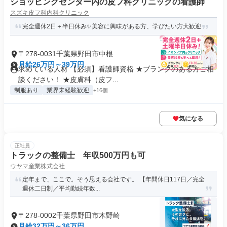
ショッピングセンター内の皮フ科クリニックの看護師
スズキ皮フ科内科クリニック
完全週休2日＋半日休み✨美容に興味がある方、学びたい方大歓迎
〒278-0031千葉県野田市中根
月給26万円～39万円
求めている人材 【必須】看護師資格 ★ブランクのある方ご相
談ください！ ★皮膚科（皮フ...
制服あり
業界未経験歓迎
+16個
気になる
正社員
トラックの整備士 年収500万円も可
ウヤマ産業株式会社
定年まで、ここで。そう思える会社です。 【年間休日117日／完全
週休二日制／平均勤続年数...
〒278-0002千葉県野田市木野崎
月給32万円～36万円