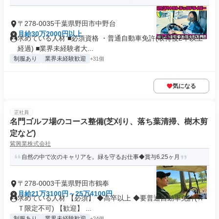
〒278-0035千葉県野田市中野台
月給30万2000円以上
求めている人材 ■必須資格 ・普通自動車免許(取得後2年以上
経過) ■業界未経験者大...
制服あり
業界未経験歓迎
+31個
気になる
正社員
名門ゴルフ場のコース整備(芝刈り、落ち葉清掃、樹木剪
定など)
紫興業株式会社
自然の中で次のキャリアを。緑を守るお仕事◆賞与6.25ヶ月
〒278-0003千葉県野田市鶴奉
月給21万3100円～25万4100円
求めている人材 【必須】 ◆高卒以上 ◆要普通自動車免許(Ａ
Ｔ限定不可) 【歓迎】 ...
制服あり
業界未経験歓迎
+24個