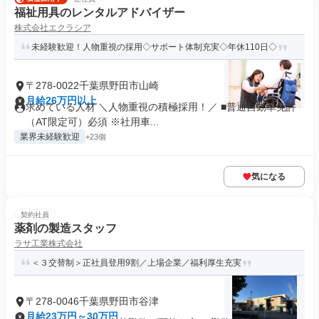
福祉用具のレンタルアドバイザー
株式会社エクラシア
未経験歓迎！人物重視の採用◇サポート体制充実◇年休110日◇
〒278-0022千葉県野田市山崎
月給26万円以上
求めている人材 ＼人物重視の積極採用！／ ■普通自動車免許
（AT限定可）必須 ※社用車...
業界未経験歓迎
+23個
気になる
契約社員
薬剤の製造スタッフ
ラサ工業株式会社
＜３交替制＞正社員登用9割／上場企業／福利厚生充実
〒278-0046千葉県野田市谷津
月給23万円～30万円