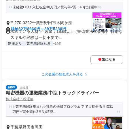
未経験OK!！入社祝金30万円／賞与年2回！40代活躍中
〒270-0222千葉県野田市木間ケ瀬
月給32万8966円～39万5230円
求めている人材 ✅ 必須：18歳以上（警備業法による） 特別な
スキルや経験は一切不要で...
制服あり
業界未経験歓迎
+14個
気になる
この企業の類似求人を見る
NEW
正社員
精密機器の運搬業務/中型トラックドライバー
株式会社下総運輸
✨業界未経験集まれ✨独自の研修プログラムで で目指せる月収31
万円~/完全週休2日制/精密...
千葉県野田市岡田