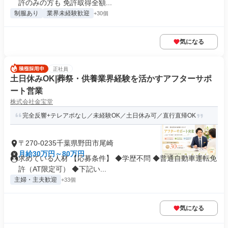
許のみの方も 免許取得全額...
制服あり
業界未経験歓迎
+30個
気になる
正社員
土日休みOK|葬祭・供養業界経験を活かすアフターサポ
ート営業
株式会社金宝堂
完全反響+テレアポなし／未経験OK／土日休み可／直行直帰OK
〒270-0235千葉県野田市尾崎
月給30万円～80万円
求めている人材 【応募条件】 ◆学歴不問 ◆普通自動車運転免
許（AT限定可） ◆下記い...
主婦・主夫歓迎
+33個
気になる