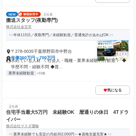
NEW
正社員
搬送スタッフ(夜勤専門)
株式会社金宝堂
年休115日／夜勤専門／未経験歓迎／普通免許があればOK
〒278-0035千葉県野田市中野台
年俸360万円～700万円
求めている人材 《 社会人・職種・業界未経験の方歓迎 》 ◆
学歴不問・経験不問 ◆普...
業界未経験歓迎
+33個
気になる
正社員
住宅手当最大5万円 未経験OK 暦通りの休日 4Tドラ
イバー
株式会社マスダ運輸
業界未経験でも安定の月給302,000円～★資格支援充実★