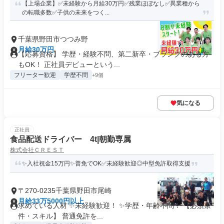
【上場企業】✅未経験から月給30万円✅残業ほぼなし✅異業種から
の転職多数✅子供の未来をつく...
千葉県野田市つつみ野
月給30万円
【応募資格】 学歴・経験不問、第二新卒・ブランクのある方
もOK！ 正社員デビューという...
フリーター歓迎
学歴不問
+9個
気になる
正社員
食品配送ドライバー 4t|朝勤専属
株式会社ＣＲＥＳＴ
✨入社祝金15万円✨普免でOK✅未経験歓迎◎中型免許取得支援
〒270-0235千葉県野田市尾崎
月給33万5000円以上
求めている人材 ✨未経験歓迎！ ✨学歴・年齢不問！ 【必須条
件・スキル】 普通免許を...