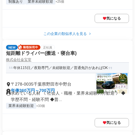
制服あり
業界未経験歓迎
+25個
気になる
この企業の類似求人を見る
NEW
正社員
短距離ドライバー(搬送・寝台車)
株式会社金宝堂
年休115日／夜勤専門／未経験歓迎／普通免許があればOK
〒278-0035千葉県野田市中野台
年俸360万円～700万円
求めている人材 《 社会人・職種・業界未経験の方歓迎 》 ◆
学歴不問・経験不問 ◆普...
業界未経験歓迎
+33個
気になる