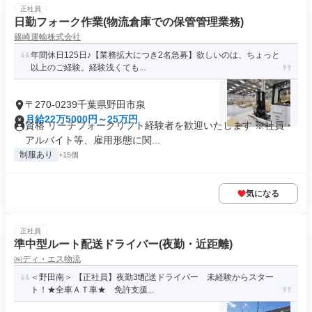
正社員
日勤フォーク作業(物流倉庫での保管管理業務)
篠崎運輸株式会社
年間休日125日♪【業務拡大につき2名急募】欲しいのは、ちょっと
以上のご経験。経験浅くても...
〒270-0239千葉県野田市泉
月給22万5000円～25万円
資格 リーチフォークリフト経験者を歓迎いたします ※社員・
アルバイト等、雇用形態に関...
制服あり
+15個
気になる
正社員
準中型ルート配送ドライバー(夜勤・近距離)
㈱ディ・エス物流
＜野田南＞ 【正社員】夜勤3t配送ドライバー 未経験からスター
ト！★全車ＡＴ車★ 免許支援...