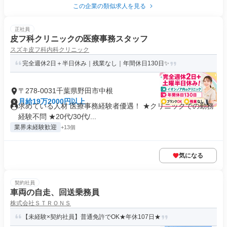
この企業の類似求人を見る
正社員
皮フ科クリニックの医療事務スタッフ
スズキ皮フ科内科クリニック
完全週休2日＋半日休み｜残業なし｜年間休日130日✨
〒278-0031千葉県野田市中根
月給19万2000円以上
求めている人材 医療事務経験者優遇！ ★クリニックでの勤務
経験不問 ★20代/30代/...
業界未経験歓迎
+13個
気になる
契約社員
車両の自走、回送乗務員
株式会社ＳＴＲＯＮＳ
【未経験×契約社員】普通免許でOK★年休107日★