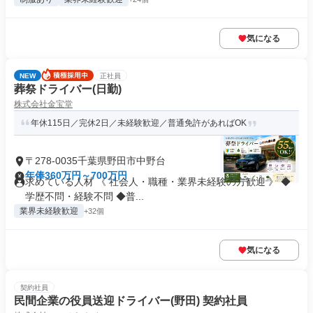
気になる
NEW
正社員
葬祭ドライバー(日勤)
株式会社金宝堂
年休115日／完休2日／未経験歓迎／普通免許があればOK
〒278-0035千葉県野田市中野台
年俸360万円～700万円
求めている人材 《 社会人・職種・業界未経験の方歓迎 》 ◆
学歴不問・経験不問 ◆普...
業界未経験歓迎
+32個
気になる
契約社員
民間企業の役員送迎ドライバー(野田) 契約社員