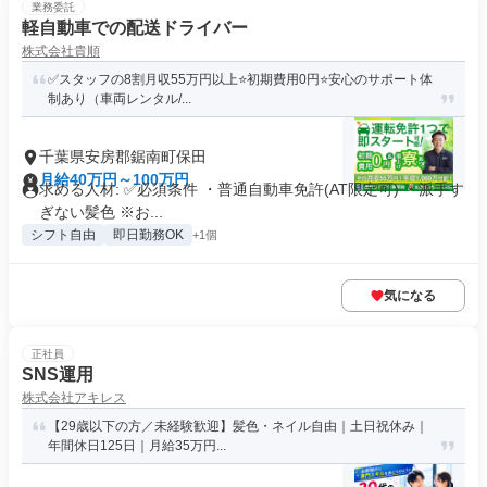
業務委託
軽自動車での配送ドライバー
株式会社貴順
✅スタッフの8割月収55万円以上⭐️初期費用0円⭐️安心のサポート体
制あり（車両レンタル/...
千葉県安房郡鋸南町保田
月給40万円～100万円
求める人材: ✅️必須条件 ・普通自動車免許(AT限定可) ・派手す
ぎない髪色 ※お...
シフト自由
即日勤務OK
+1個
気になる
正社員
SNS運用
株式会社アキレス
【29歳以下の方／未経験歓迎】髪色・ネイル自由｜土日祝休み｜
年間休日125日｜月給35万円...