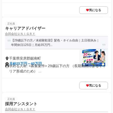
気になる
正社員
キャリアアドバイザー
合同会社ＵＮＩＧＲＹ
【29歳以下の方／未経験歓迎】髪色・ネイル自由｜土日祝休み｜
年間休日125日｜月給35万円...
千葉県安房郡鋸南町
月給25万円～40万円
求める人材: <募集要件> 29歳以下の方 （長期勤続によるキャ
リア形成のため） ...
気になる
正社員
採用アシスタント
合同会社ＵＮＩＧＲＹ