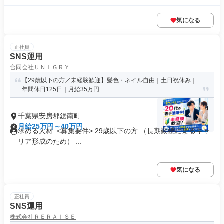
気になる
正社員
SNS運用
合同会社ＵＮＩＧＲＹ
【29歳以下の方／未経験歓迎】髪色・ネイル自由｜土日祝休み｜
年間休日125日｜月給35万円...
千葉県安房郡鋸南町
月給25万円～40万円
求める人材: <募集要件> 29歳以下の方 （長期勤続によるキャ
リア形成のため） ...
気になる
正社員
SNS運用
株式会社ＲＥＲＡＩＳＥ