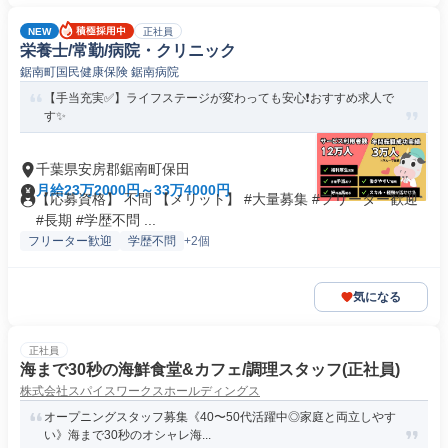
NEW
正社員
栄養士/常勤/病院・クリニック
鋸南町国民健康保険 鋸南病院
【手当充実✅️】ライフステージが変わっても安心❗️おすすめ求人で
す✨
千葉県安房郡鋸南町保田
月給23万2000円～33万4000円
【応募資格】 不問 【メリット】 #大量募集 #フリーター歓迎
#長期 #学歴不問 ...
フリーター歓迎
学歴不問
+2個
気になる
正社員
海まで30秒の海鮮食堂&カフェ/調理スタッフ(正社員)
株式会社スパイスワークスホールディングス
オープニングスタッフ募集《40〜50代活躍中◎家庭と両立しやす
い》海まで30秒のオシャレ海...