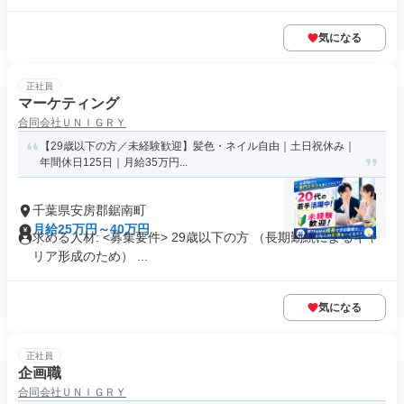
気になる
正社員
マーケティング
合同会社ＵＮＩＧＲＹ
【29歳以下の方／未経験歓迎】髪色・ネイル自由｜土日祝休み｜
年間休日125日｜月給35万円...
千葉県安房郡鋸南町
月給25万円～40万円
求める人材: <募集要件> 29歳以下の方 （長期勤続によるキャ
リア形成のため） ...
気になる
正社員
企画職
合同会社ＵＮＩＧＲＹ