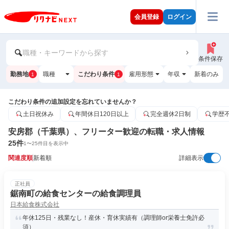
会員登録
ログイン
職種・キーワードから探す
条件保存
勤務地
職種
こだわり条件
雇用形態
年収
新着のみ
1
1
こだわり条件の追加設定を忘れていませんか？
土日祝休み
年間休日120日以上
完全週休2日制
学歴
安房郡（千葉県）、フリーター歓迎の転職・求人情報
25
件
1
〜
25
件目を表示中
関連度順
新着順
詳細表示
正社員
鋸南町の給食センターの給食調理員
日本給食株式会社
年休125日・残業なし！産休・育休実績有（調理師or栄養士免許必
須）