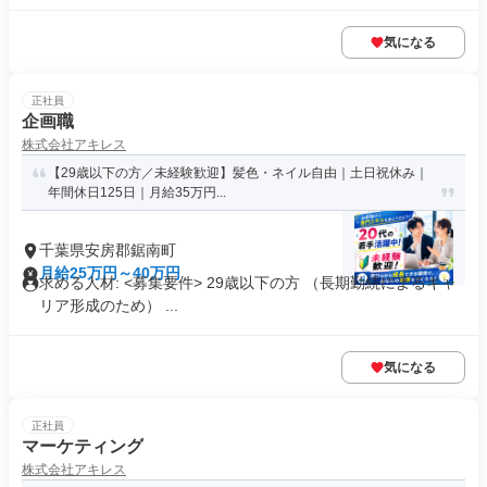
気になる
正社員
企画職
株式会社アキレス
【29歳以下の方／未経験歓迎】髪色・ネイル自由｜土日祝休み｜
年間休日125日｜月給35万円...
千葉県安房郡鋸南町
月給25万円～40万円
求める人材: <募集要件> 29歳以下の方 （長期勤続によるキャ
リア形成のため） ...
気になる
正社員
マーケティング
株式会社アキレス