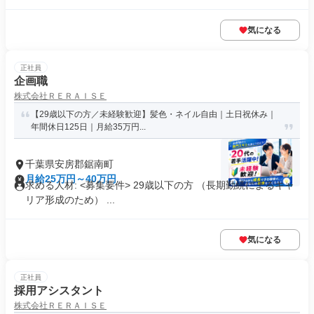
気になる
正社員
企画職
株式会社ＲＥＲＡＩＳＥ
【29歳以下の方／未経験歓迎】髪色・ネイル自由｜土日祝休み｜
年間休日125日｜月給35万円...
千葉県安房郡鋸南町
月給25万円～40万円
求める人材: <募集要件> 29歳以下の方 （長期勤続によるキャ
リア形成のため） ...
気になる
正社員
採用アシスタント
株式会社ＲＥＲＡＩＳＥ