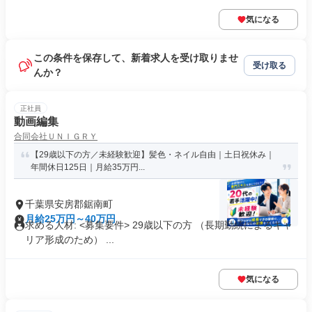
気になる
この条件を保存して、新着求人を受け取りませ
受け取る
んか？
正社員
動画編集
合同会社ＵＮＩＧＲＹ
【29歳以下の方／未経験歓迎】髪色・ネイル自由｜土日祝休み｜
年間休日125日｜月給35万円...
千葉県安房郡鋸南町
月給25万円～40万円
求める人材: <募集要件> 29歳以下の方 （長期勤続によるキャ
リア形成のため） ...
気になる