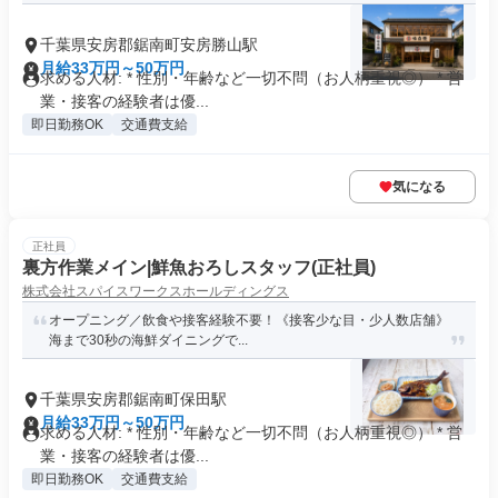
千葉県安房郡鋸南町安房勝山駅
月給33万円～50万円
求める人材: * 性別・年齢など一切不問（お人柄重視◎） * 営
業・接客の経験者は優...
即日勤務OK
交通費支給
気になる
正社員
裏方作業メイン|鮮魚おろしスタッフ(正社員)
株式会社スパイスワークスホールディングス
オープニング／飲食や接客経験不要！《接客少な目・少人数店舗》
海まで30秒の海鮮ダイニングで...
千葉県安房郡鋸南町保田駅
月給33万円～50万円
求める人材: * 性別・年齢など一切不問（お人柄重視◎） * 営
業・接客の経験者は優...
即日勤務OK
交通費支給