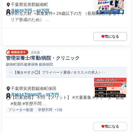
千葉県安房郡鋸南町
月給25万円～40万円
求める人材: <募集要件> 29歳以下の方 （長期勤続によるキャ
リア形成のため） ...
気になる
正社員
管理栄養士/常勤/病院・クリニック
鋸南町国民健康保険 鋸南病院
【働きやすさ⭕️】プライベート重視✅️オススメの求人✨
千葉県安房郡鋸南町保田
月給24万8000円～35万円
【応募資格】 不問 【メリット】 #大量募集 #フリーター歓迎
#長期 #学歴不問 ...
フリーター歓迎
学歴不問
+2個
気になる