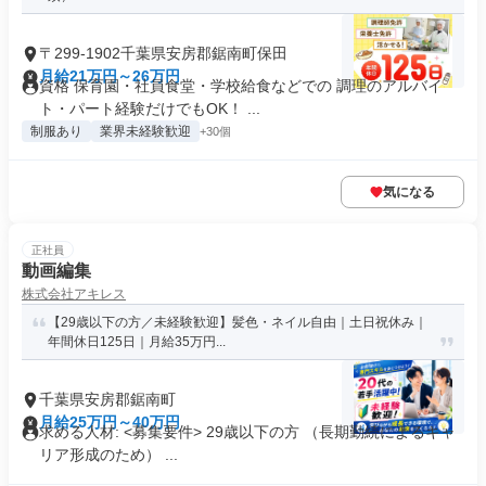
〒299-1902千葉県安房郡鋸南町保田
月給21万円～26万円
資格 保育園・社員食堂・学校給食などでの 調理のアルバイ
ト・パート経験だけでもOK！ ...
制服あり
業界未経験歓迎
+30個
気になる
正社員
動画編集
株式会社アキレス
【29歳以下の方／未経験歓迎】髪色・ネイル自由｜土日祝休み｜
年間休日125日｜月給35万円...
千葉県安房郡鋸南町
月給25万円～40万円
求める人材: <募集要件> 29歳以下の方 （長期勤続によるキャ
リア形成のため） ...