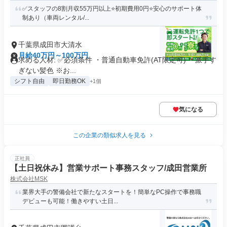
✅スタッフの8割月収55万円以上⭐️初期費用0円⭐️安心のサポート体
制あり（車両レンタル/...
千葉県成田市大清水
月給40万円～100万円
求める人材: ✅️必須条件 ・普通自動車免許(AT限定可) ・派手す
ぎない髪色 ※お...
シフト自由
即日勤務OK
+1個
気になる
この企業の類似求人を見る
正社員
【土日祝休み】営業サポート事務スタッフ/成田営業所
株式会社MSK
業界大手の警備会社で新たなスタートを！簡単なPC操作で事務職
デビューも可能！働きやすい土日...