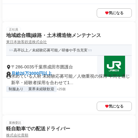
気になる
正社員
地域総合職|線路・土木構造物メンテナンス
東日本旅客鉄道株式会社
高卒以上／未経験応募可能／研修や手当充実
〒286-0035千葉県成田市囲護台
月給26万3000円以上
求めている人材 未経験応募可能／人物重視の採用 年間を通じ
新卒・経験者採用を合わせて1...
制服あり
業界未経験歓迎
+25個
気になる
業務委託
軽自動車での配送ドライバー
株式会社貴順