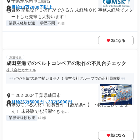
千葉県成田市囲護台
月給18万7000円以上
資格 簡単なＰＣ操作ができる方 未経験ＯＫ 事務未経験でスタ
ートした先輩も大勢います！...
業界未経験歓迎
学歴不問
+5個
気になる
派遣社員
成田空港でのベルトコンベアの動作の不具合チェック
株式会社カナエル
✅”やる気”のみで構いません！航空会社グループでの正社員前提
〒282-0004千葉県成田市
月給26万5600円～33万6000円
求めている人材 ✅応募要件 【必須条件】 ・特にございませ
ん！ 未経験でも活躍できる...
業界未経験歓迎
+41個
気になる