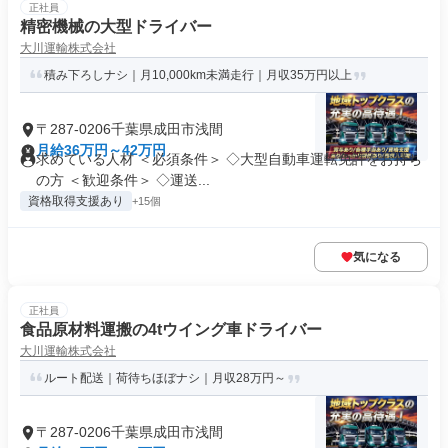
正社員
精密機械の大型ドライバー
大川運輸株式会社
積み下ろしナシ｜月10,000km未満走行｜月収35万円以上
〒287-0206千葉県成田市浅間
月給36万円～42万円
求めている人材 ＜必須条件＞ ◇大型自動車運転免許をお持ち
の方 ＜歓迎条件＞ ◇運送...
資格取得支援あり
+15個
気になる
正社員
食品原材料運搬の4tウイング車ドライバー
大川運輸株式会社
ルート配送｜荷待ちほぼナシ｜月収28万円～
〒287-0206千葉県成田市浅間