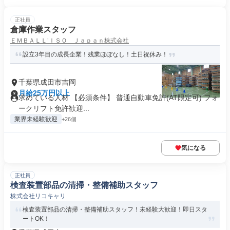
正社員
倉庫作業スタッフ
ＥＭＢＡＬＬ’ＩＳＯ Ｊａｐａｎ株式会社
設立3年目の成長企業！残業ほぼなし！土日祝休み！
千葉県成田市吉岡
月給25万円以上
求めている人材 【必須条件】 普通自動車免許(AT限定可) フォ
ークリフト免許歓迎...
業界未経験歓迎
+26個
気になる
正社員
検査装置部品の清掃・整備補助スタッフ
株式会社リコキャリ
検査装置部品の清掃・整備補助スタッフ！未経験大歓迎！即日スタ
ートOK！