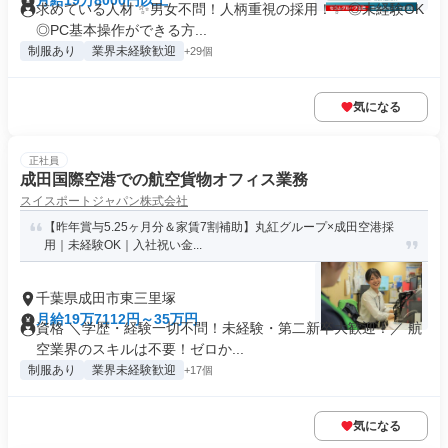
月給19万8000円以上
求めている人材 ✨男女不問！人柄重視の採用！✨ ◎未経験OK
◎PC基本操作ができる方...
制服あり
業界未経験歓迎
+29個
気になる
正社員
成田国際空港での航空貨物オフィス業務
スイスポートジャパン株式会社
【昨年賞与5.25ヶ月分＆家賃7割補助】丸紅グループ×成田空港採
用｜未経験OK｜入社祝い金...
千葉県成田市東三里塚
月給19万7112円～35万円
資格 ＼学歴・経験一切不問！未経験・第二新卒大歓迎！／ 航
空業界のスキルは不要！ゼロか...
制服あり
業界未経験歓迎
+17個
気になる