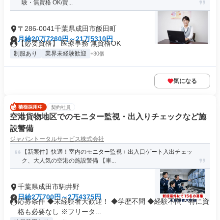
験・無資格 OK/資...
〒286-0041千葉県成田市飯田町
月給20万7260円～21万5310円
【必要資格】 医療事務 無資格OK
制服あり
業界未経験歓迎
+30個
気になる
契約社員
空港貨物地区でのモニター監視・出入りチェックなど施
設警備
ジャパントータルサービス株式会社
【新案件】快適！室内のモニター監視＋出入口ゲート入出チェッ
ク、大人気の空港の施設警備 【車...
千葉県成田市駒井野
日給2万700円～2万4375円
応募条件 ◆未経験者大歓迎！ ◆学歴不問 ◆経験不問・特に資
格も必要なし ※フリータ...