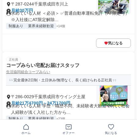
〒287-0244千葉県成田市川上
月給30万円
求めている人材 ＜必須＞ ✅普通自動車運転免許（AT限定可）
※入社後にAT限定解除...
制服あり
業界未経験歓迎
+14個
気になる
正社員
コープみらい宅配お届けスタッフ
生活協同組合コープみらい
完全週休2日制・土日休み/無理なく、長く続けられる正社員
〒286-0029千葉県成田市ウイング土屋
月給21万4700円～24万1700円
求めている人材 学歴・職歴不問、未経験者大歓迎 20代で社会
人経験が浅く入社した方から...
制服あり
業界未経験歓迎
+23個
ホーム
オファー
気になる
気になる