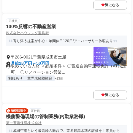
気になる
正社員
100%反響の不動産営業
株式会社ハウジング重兵衛
寄り添う提案が中心！年間休日120日/アニバーサリー休暇あり
〒286-0021千葉県成田市土屋
月給28万円～50万円
求めている人材 ＜必須条件＞ 〇普通自動車運転免許（AT限定
可） 〇リノベーション営業...
制服あり
業界未経験歓迎
+13個
気になる
正社員
機側警備現場の管制業務(内勤業務職)
第一警備保障株式会社
成田空港という最高峰の舞台で、業界最高水準の評価を！隊員から