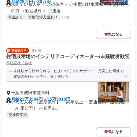
月給28万円～36万円
求めている人材 ＜必須条件＞ ◇中型自動車運転免許をお持ち
の方 ＜歓迎条件＞ ◇運送...
制服あり
資格取得支援あり
+17個
気になる
正社員
住宅展示場のインテリアコーディネーター/未経験者歓迎
郡建設株式会社
未経験から始められる、住まいづくりのサポート！充実した研修で
建築の基礎から学べ、長く働ける...
千葉県成田市並木町
月給23万3984円～35万5010円
求める人材: 【必須条件】 ・高卒以上 ・普通自動車運転免許
（AT限定可） ※業界未...
交通費支給
気になる