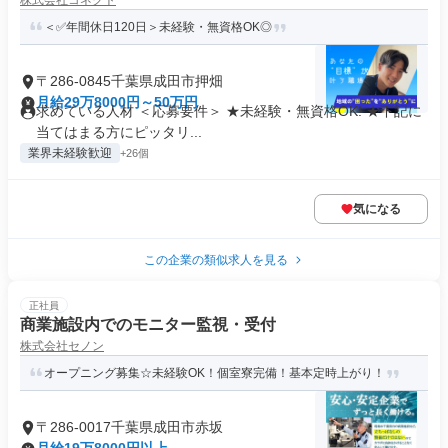
株式会社コネクト
＜✅年間休日120日＞未経験・無資格OK◎
〒286-0845千葉県成田市押畑
月給29万8000円～50万円
求めている人材 ＜応募要件＞ ★未経験・無資格OK! ★下記に
当てはまる方にピッタリ...
業界未経験歓迎
+26個
気になる
この企業の類似求人を見る
正社員
商業施設内でのモニター監視・受付
株式会社セノン
オープニング募集☆未経験OK！個室寮完備！基本定時上がり！
〒286-0017千葉県成田市赤坂