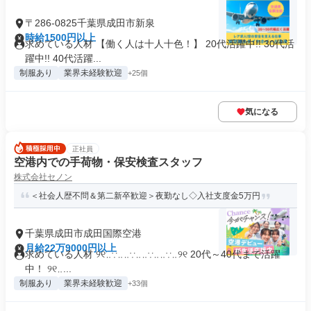
〒286-0825千葉県成田市新泉
時給1500円以上
求めている人材 【働く人は十人十色！】 20代活躍中!! 30代活
躍中!! 40代活躍...
制服あり
業界未経験歓迎
+25個
気になる
正社員
空港内での手荷物・保安検査スタッフ
株式会社セノン
＜社会人歴不問＆第二新卒歓迎＞夜勤なし◇入社支度金5万円
千葉県成田市成田国際空港
月給22万9000円以上
求めている人材 ୨୧‥∵‥‥∵‥‥∵‥‥∵‥୨୧ 20代～40代まで活躍
中！ ୨୧‥...
制服あり
業界未経験歓迎
+33個