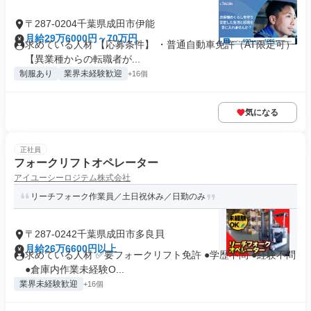
〒287-0204千葉県成田市伊能
月給29万6000円～70万円
求めている人材 【応募条件】 ・普通自動車免許（AT限定可）
【異業種からの転職者が...
制服あり
業界未経験歓迎
+16個
気になる
正社員
フォークリフトオペレーター
アイユーシーロジテム株式会社
リーチフォーク作業員／土日祝休み／日勤のみ
〒287-0242千葉県成田市多良貝
月給26万6600円以上
求めている人材 ✅要フォークリフト免許 ●学歴不問 ●経験不問
●倉庫内作業未経験O...
業界未経験歓迎
+16個