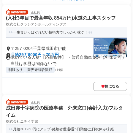
正社員
(入社3年目で最高年収 854万円)水道の工事スタッフ
株式会社クラシアンホールディングス
一生食いっぱぐれない技術力でしっかり稼ぐ！
〒287-0204千葉県成田市伊能
月給29万6000円～70万円
求めている人材 【応募条件】 ・普通自動車免許（AT限定可）
当社は学歴は関係ないで...
制服あり
業界未経験歓迎
+14個
気になる
正社員
成田赤十字病院の医療事務 外来窓口(会計入力)フルタ
イム
株式会社ニチイ学館
月給207260円にアップ!/経験者優遇/週5日勤務/土日祝休み/未経