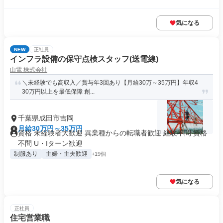
気になる
NEW
正社員
インフラ設備の保守点検スタッフ(送電線)
山電 株式会社
＼未経験でも高収入／賞与年3回あり【月給30万～35万円】年収4
30万円以上を最低保障 創...
千葉県成田市吉岡
月給30万円～35万円
資格 未経験者大歓迎 異業種からの転職者歓迎 経験不問 資格
不問 U・Iターン歓迎
制服あり
主婦・主夫歓迎
+19個
気になる
正社員
住宅営業職