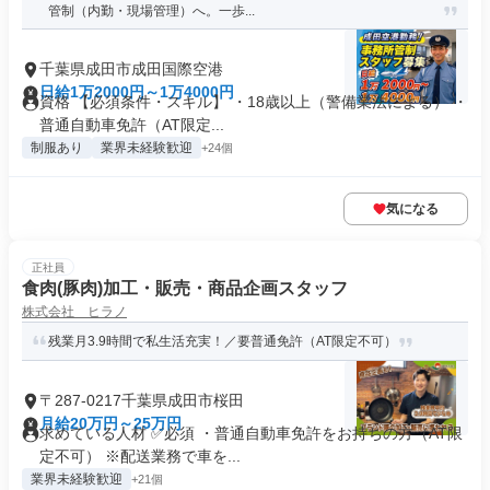
管制（内勤・現場管理）へ。一歩...
千葉県成田市成田国際空港
日給1万2000円～1万4000円
資格 【必須条件・スキル】 ・18歳以上（警備業法による） ・
普通自動車免許（AT限定...
制服あり
業界未経験歓迎
+24個
気になる
正社員
食肉(豚肉)加工・販売・商品企画スタッフ
株式会社 ヒラノ
残業月3.9時間で私生活充実！／要普通免許（AT限定不可）
〒287-0217千葉県成田市桜田
月給20万円～25万円
求めている人材 ✅必須 ・普通自動車免許をお持ちの方（AT限
定不可） ※配送業務で車を...
業界未経験歓迎
+21個