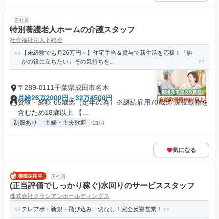
正社員
特別養護老人ホームの介護スタッフ
社会福祉法人下総会
【未経験でも月26万円～】住宅手当＆賞与で新生活を応援！「誰
かの役に立ちたい」その気持ちを...
〒289-0111千葉県成田市名木
月給26万2000円～32万4500円
資格・経験 65歳迄（定年の為）※継続雇用70歳迄 深夜勤務を
含むため18歳以上 【...
制服あり
主婦・主夫歓迎
+21個
気になる
正社員
(正当評価でしっかり稼ぐ)水回りのサービススタッフ
株式会社クラシアンホールディングス
テレアポ・新規・飛び込み一切なし！完全反響営業！