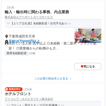
正社員
輸入・輸出時に関わる事務、内点業務
株式会社エアーポートカーゴサービス
【エリア正社員】未経験歓迎！住宅手当あり
千葉県成田市天浪
月給19万6000円以上
求めている人材 高卒以上 ◎未経験・第二新卒・ブランク歓
迎！ ◎異業種からの転職やも大...
業界未経験歓迎
+15個
気になる
この企業の類似求人を見る
正社員
ホテルフロント
アイコニア・ホスピタリティ株式会社
フロント・受付スタッフ(正社員)募集！