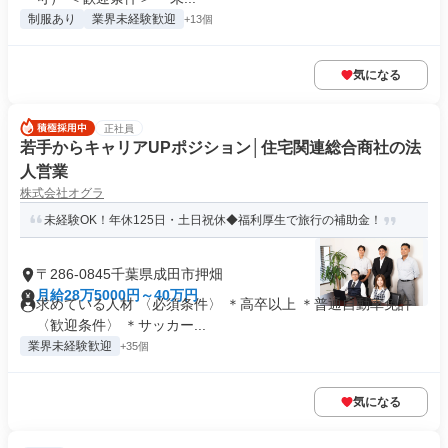
制服あり
業界未経験歓迎
+13個
気になる
正社員
若手からキャリアUPポジション│住宅関連総合商社の法
人営業
株式会社オグラ
未経験OK！年休125日・土日祝休◆福利厚生で旅行の補助金！
〒286-0845千葉県成田市押畑
月給28万5000円～40万円
求めている人材 〈必須条件〉 ＊高卒以上 ＊普通自動車免許
〈歓迎条件〉 ＊サッカー...
業界未経験歓迎
+35個
気になる