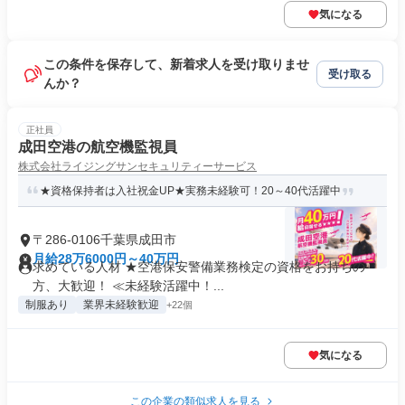
気になる
この条件を保存して、新着求人を受け取りませ
受け取る
んか？
正社員
成田空港の航空機監視員
株式会社ライジングサンセキュリティーサービス
★資格保持者は入社祝金UP★実務未経験可！20～40代活躍中
〒286-0106千葉県成田市
月給28万6000円～40万円
求めている人材 ★空港保安警備業務検定の資格をお持ちの
方、大歓迎！ ≪未経験活躍中！...
制服あり
業界未経験歓迎
+22個
気になる
この企業の類似求人を見る