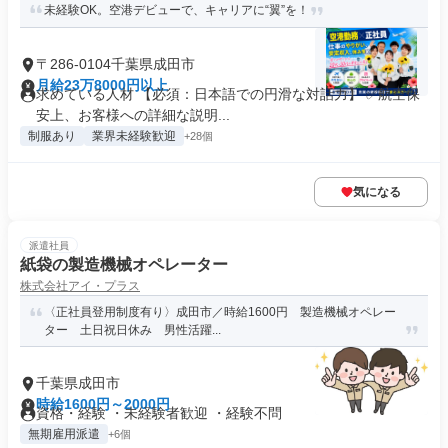
未経験OK。空港デビューで、キャリアに“翼”を！
〒286-0104千葉県成田市
月給23万8000円以上
求めている人材 【必須：日本語での円滑な対話力】 ✅航空保
安上、お客様への詳細な説明...
制服あり
業界未経験歓迎
+28個
気になる
派遣社員
紙袋の製造機械オペレーター
株式会社アイ・プラス
〈正社員登用制度有り〉成田市／時給1600円 製造機械オペレー
ター 土日祝日休み 男性活躍...
千葉県成田市
時給1600円～2000円
資格・経験 ・未経験者歓迎 ・経験不問
無期雇用派遣
+6個