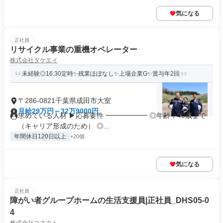
気になる
正社員
リサイクル事業の重機オペレーター
株式会社タケエイ
未経験◎16:30定時✨残業ほぼなし✨上場企業G✨賞与年2回
〒286-0821千葉県成田市大室
月給29万円～32万9000円
求めている人材 ▶応募要件 ━━━━━━ ◎年齢：40歳まで
（キャリア形成のため） ◎...
年間休日120日以上
+20個
気になる
正社員
障がい者グループホームの生活支援員|正社員_DHS05-0
4