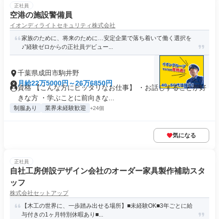
正社員
空港の施設警備員
イオンディライトセキュリティ株式会社
家族のために、将来のために…安定企業で落ち着いて働く選択を
♪”経験ゼロからの正社員デビュー...
千葉県成田市駒井野
月給22万5000円～26万6850円
資格 【こんな方にピッタリなお仕事】 ・お話しすることが好
きな方 ・学ぶことに前向きな...
制服あり
業界未経験歓迎
+24個
気になる
正社員
自社工房併設デザイン会社のオーダー家具製作補助スタ
ッフ
株式会社セットアップ
【木工の世界に、一歩踏み出せる場所】■未経験OK■3年ごとに給
与付きの1ヶ月特別休暇あり■...