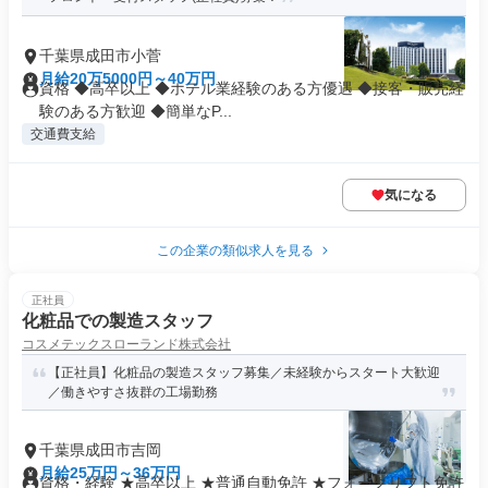
千葉県成田市小菅
月給20万5000円～40万円
資格 ◆高卒以上 ◆ホテル業経験のある方優遇 ◆接客・販売経
験のある方歓迎 ◆簡単なP...
交通費支給
気になる
この企業の類似求人を見る
正社員
化粧品での製造スタッフ
コスメテックスローランド株式会社
【正社員】化粧品の製造スタッフ募集／未経験からスタート大歓迎
／働きやすさ抜群の工場勤務
千葉県成田市吉岡
月給25万円～36万円
資格・経験 ★高卒以上 ★普通自動免許 ★フォークリフト免許