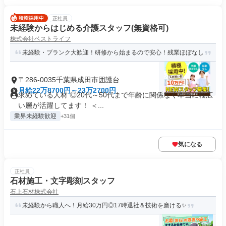
正社員
未経験からはじめる介護スタッフ(無資格可)
株式会社ベストライフ
未経験・ブランク大歓迎！研修から始まるので安心！残業ほぼなし
〒286-0035千葉県成田市囲護台
月給22万8700円～23万2700円
求めている人材 ◎20代～50代まで年齢に関係なく本当に幅広
い層が活躍してます！ ＜...
業界未経験歓迎
+31個
気になる
正社員
石材施工・文字彫刻スタッフ
石上石材株式会社
未経験から職人へ！月給30万円◎17時退社＆技術を磨ける✨