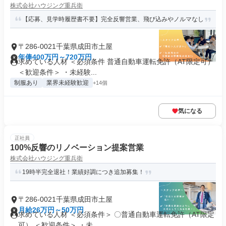
株式会社ハウジング重兵衛
【応募、見学時履歴書不要】完全反響営業、飛び込みやノルマなし
〒286-0021千葉県成田市土屋
年俸400万円～720万円
求めている人材 ＜必須条件 普通自動車運転免許（AT限定可）
＜歓迎条件＞ ・未経験...
制服あり
業界未経験歓迎
+14個
気になる
正社員
100%反響のリノベーション提案営業
株式会社ハウジング重兵衛
19時半完全退社！業績好調につき追加募集！
〒286-0021千葉県成田市土屋
月給26万円～50万円
求めている人材 ＜必須条件＞ 〇普通自動車運転免許（AT限定
可） ＜歓迎条件＞ ・未...