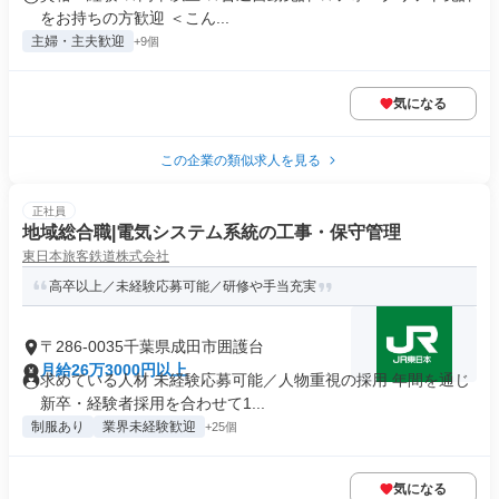
をお持ちの方歓迎 ＜こん...
主婦・主夫歓迎
+9個
気になる
この企業の類似求人を見る
正社員
地域総合職|電気システム系統の工事・保守管理
東日本旅客鉄道株式会社
高卒以上／未経験応募可能／研修や手当充実
〒286-0035千葉県成田市囲護台
月給26万3000円以上
求めている人材 未経験応募可能／人物重視の採用 年間を通じ
新卒・経験者採用を合わせて1...
制服あり
業界未経験歓迎
+25個
気になる