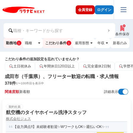
会員登録
ログイン
職種・キーワードから探す
条件保存
勤務地
職種
こだわり条件
雇用形態
年収
新着のみ
1
1
こだわり条件の追加設定を忘れていませんか？
土日祝休み
年間休日120日以上
完全週休2日制
学歴
成田市（千葉県）、フリーター歓迎の転職・求人情報
378
件
1
〜
100
件目を表示中
関連度順
新着順
詳細表示
契約社員
航空機のタイヤホイール洗浄スタッフ
株式会社ジェス
【迫力満点!!】未経験者歓迎✨WワークもOK✨週払いOK✨