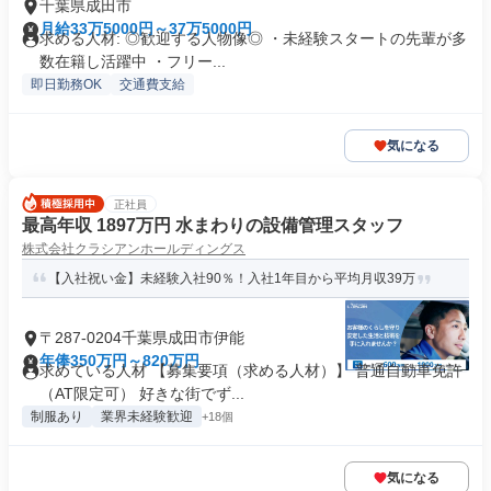
千葉県成田市
月給33万5000円～37万5000円
求める人材: ◎歓迎する人物像◎ ・未経験スタートの先輩が多
数在籍し活躍中 ・フリー...
即日勤務OK
交通費支給
気になる
正社員
最高年収 1897万円 水まわりの設備管理スタッフ
株式会社クラシアンホールディングス
【入社祝い金】未経験入社90％！入社1年目から平均月収39万
〒287-0204千葉県成田市伊能
年俸350万円～820万円
求めている人材 【募集要項（求める人材）】 普通自動車免許
（AT限定可） 好きな街でず...
制服あり
業界未経験歓迎
+18個
気になる