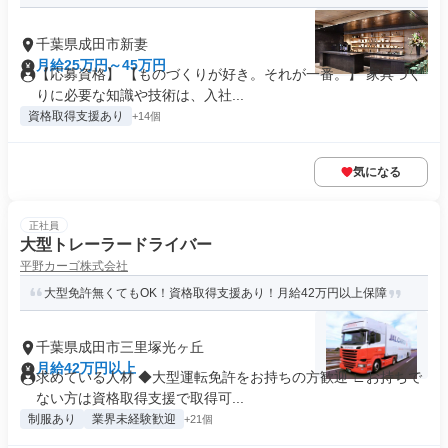
千葉県成田市新妻
月給25万円～45万円
【応募資格】 【ものづくりが好き。それが一番。】 家具づく
りに必要な知識や技術は、入社...
資格取得支援あり
+14個
気になる
正社員
大型トレーラードライバー
平野カーゴ株式会社
大型免許無くてもOK！資格取得支援あり！月給42万円以上保障
千葉県成田市三里塚光ヶ丘
月給42万円以上
求めている人材 ◆大型運転免許をお持ちの方歓迎 ∟お持ちで
ない方は資格取得支援で取得可...
制服あり
業界未経験歓迎
+21個