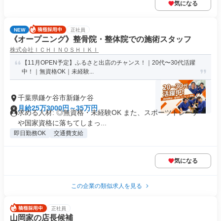
気になる
NEW
正社員
《オープニング》整骨院・整体院での施術スタッフ
株式会社ＩＣＨＩＮＯＳＨＩＫＩ
【11月OPEN予定】ふるさと出店のチャンス！｜20代〜30代活躍
中！｜無資格OK｜未経験...
千葉県鎌ケ谷市新鎌ケ谷
月給25万3000円～35万円
求める人材: ◎無資格・未経験OK また、スポーツトレーナー
や国家資格に落ちてしまっ...
即日勤務OK
交通費支給
気になる
この企業の類似求人を見る
正社員
山岡家の店長候補