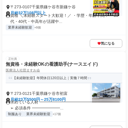
〒273-0107千葉県鎌ケ谷市新鎌ケ谷
月給32万108円以上
資格 ＼未経験スタート大歓迎！／ ・学歴・年齢不問！ ・30
代・40代・中高年が活躍中...
業界未経験歓迎
+8個
気になる
正社員
無資格・未経験OKの看護助手(ナースエイド)
医療法人社団ますお会
【未経験歓迎】年間休日120日以上｜実働７時間
〒273-0121千葉県鎌ケ谷市初富
月給23万5500円～25万8100円
求めている人材 ━━━━━━━━━━━━━━━━━━━━
➢ 必須条件 ━━━━━━━...
制服あり
業界未経験歓迎
+17個