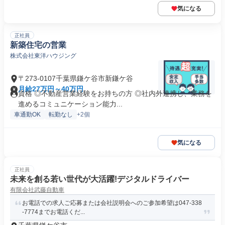
気になる
正社員
新築住宅の営業
株式会社東洋ハウジング
〒273-0107千葉県鎌ケ谷市新鎌ケ谷
月給27万円～40万円
資格 ◎不動産営業経験をお持ちの方 ◎社内外連携し、業務を
進めるコミュニケーション能力...
車通勤OK
転勤なし
+2個
気になる
正社員
未来を創る若い世代が大活躍!デジタルドライバー
有限会社武藤自動車
お電話での求人ご応募または会社説明会へのご参加希望は047-338
-7774までお電話くだ...