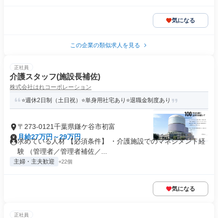
気になる
この企業の類似求人を見る
正社員
介護スタッフ(施設長補佐)
株式会社はれコーポレーション
⭐️週休2日制（土日祝）⭐️単身用社宅あり⭐️退職金制度あり
〒273-0121千葉県鎌ケ谷市初富
月給27万円～29万円
求めている人材 【必須条件】 ・介護施設でのマネジメント経
験 （管理者／管理者補佐／...
主婦・主夫歓迎
+22個
気になる
正社員