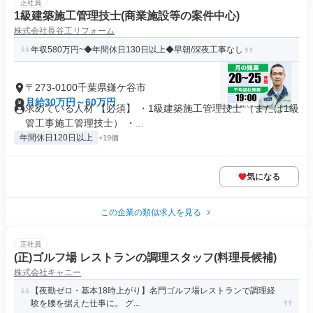
正社員
1級建築施工管理技士(商業施設等の案件中心)
株式会社長谷工リフォーム
年収580万円~◆年間休日130日以上◆早朝/深夜工事なし
〒273-0100千葉県鎌ケ谷市
月給30万円～60万円
求めている人材 【必須】 ・1級建築施工管理技士 （または1級
管工事施工管理技士） ・...
年間休日120日以上
+19個
気になる
この企業の類似求人を見る
正社員
(正)ゴルフ場 レストランの調理スタッフ(料理長候補)
株式会社キャニー
【夜勤ゼロ・基本18時上がり】名門ゴルフ場レストランで調理経
験を腰を据えた仕事に。 グ...