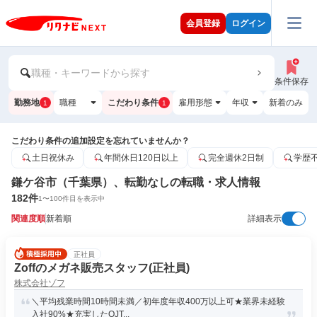
会員登録
ログイン
職種・キーワードから探す
条件保存
勤務地
職種
こだわり条件
雇用形態
年収
新着のみ
1
1
こだわり条件の追加設定を忘れていませんか？
土日祝休み
年間休日120日以上
完全週休2日制
学歴
鎌ケ谷市（千葉県）、転勤なしの転職・求人情報
182
件
1
〜
100
件目を表示中
関連度順
新着順
詳細表示
正社員
Zoffのメガネ販売スタッフ(正社員)
株式会社ゾフ
＼平均残業時間10時間未満／初年度年収400万以上可★業界未経験
入社90%★充実したOJT...