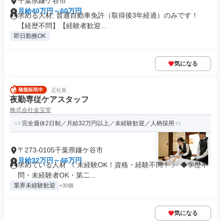
千葉県鎌ケ谷市
月給40万円～60万円
求める人材: 普通自動車免許（取得後3年経過）のみです！
【経歴不問】【経験者歓迎...
即日勤務OK
気になる
正社員
夜勤専従ケアスタッフ
株式会社金宝堂
完全週休2日制／月給32万円以上／未経験歓迎／人柄採用
〒273-0105千葉県鎌ケ谷市
月給32万円～46万円
求めている人材 《 未経験OK！資格・経験不問！ 》 ◆学歴不
問・未経験者OK・第二...
業界未経験歓迎
+30個
気になる