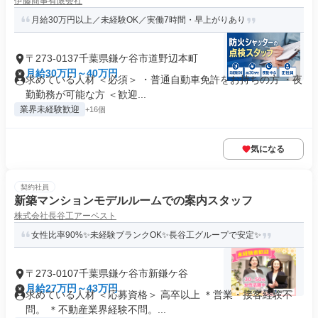
伊藤商事有限会社
月給30万円以上／未経験OK／実働7時間・早上がりあり
〒273-0137千葉県鎌ケ谷市道野辺本町
月給30万円～40万円
求めている人材 ＜必須＞ ・普通自動車免許をお持ちの方 ・夜
勤勤務が可能な方 ＜歓迎...
業界未経験歓迎
+16個
気になる
契約社員
新築マンションモデルルームでの案内スタッフ
株式会社長谷工アーベスト
女性比率90%✨未経験ブランクOK✨長谷工グループで安定✨
〒273-0107千葉県鎌ケ谷市新鎌ケ谷
月給27万円～43万円
求めている人材 ＜応募資格＞ 高卒以上 ＊営業・接客経験不
問。 ＊不動産業界経験不問。...