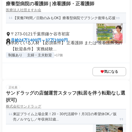
療養型病院の看護師 | 准看護師・正看護師
医療法人社団ますお会
【実働7時間／日勤のみもOK】療養型病院でブランク復帰も応援
〒273-0121千葉県鎌ケ谷市初富
月給24万1400円～37万1000円
求めている人材 【必須条件】 正看護師 または 准看護師免許
【歓迎条件】 実務経験...
制服あり
主婦・主夫歓迎
+17個
気になる
正社員
サンドラッグの店舗運営スタッフ(転居を伴う転勤なし選
択可)
株式会社サンドラッグ
東証プライム上場企業！20・30代活躍中！月3日の希望休OK／販
売ノルマなし／年収例32歳...