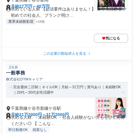
千葉県鎌ケ谷市富岡
月給27万円～40万円
求めている人材 【必須要件はありません！】 業界未経験者や
初めての社会人、ブランク明け...
業界未経験歓迎
+18個
気になる
この企業の類似求人を見る
正社員
一般事務
株式会社DYMキャリア
完全週休二日制｜ネイルOK｜月給～31万円｜賞与あり｜未経験OK
｜20代～30代女性活躍中
千葉県鎌ケ谷市新鎌ケ谷駅
月給21万2000円～31万2000円
求める人材: ・未経験OK ・社会人経験がない方もぜひご応募
ください◎ 【 こんな...
即日勤務OK
残業なし