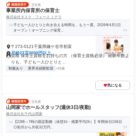
正社員
事業所内保育所の保育士
株式会社タスク・フォース ミテラ
子ども一人ひとりと向き合える時間を、もう一度。2026年4月1日
オープン！オープニング保育...
〒273-0121千葉県鎌ケ谷市初富
月給23万3000円以上
資格 保育士資格をお持ちの方 （保育士資格必須） 経験年数よ
りも、子ども一人ひとりと...
制服あり
業界未経験歓迎
+31個
気になる
正社員
山岡家でホールスタッフ(週休3日/夜勤)
株式会社丸千代山岡家
【22時～7時の固定勤務（休憩1h・残業平均2h）】年間休日156日
◎初月から月収32万円...