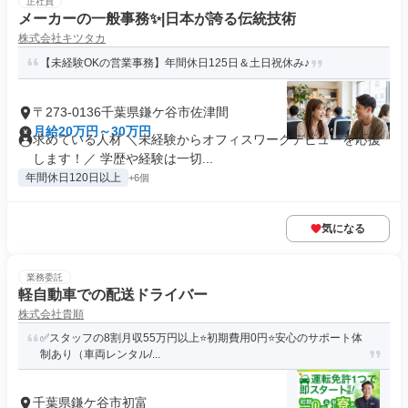
正社員
メーカーの一般事務✨️|日本が誇る伝統技術
株式会社キツタカ
【未経験OKの営業事務】年間休日125日＆土日祝休み♪
〒273-0136千葉県鎌ケ谷市佐津間
月給20万円～30万円
求めている人材 ＼未経験からオフィスワークデビューを応援
します！／ 学歴や経験は一切...
年間休日120日以上
+6個
気になる
業務委託
軽自動車での配送ドライバー
株式会社貴順
✅スタッフの8割月収55万円以上⭐️初期費用0円⭐️安心のサポート体
制あり（車両レンタル/...
千葉県鎌ケ谷市初富