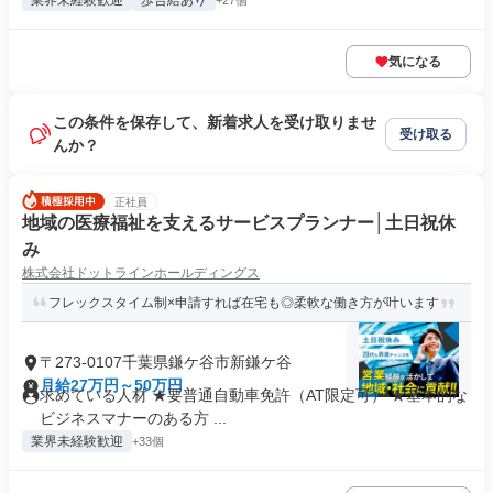
業界未経験歓迎
歩合給あり
+27個
気になる
この条件を保存して、新着求人を受け取りませ
受け取る
んか？
正社員
地域の医療福祉を支えるサービスプランナー│土日祝休
み
株式会社ドットラインホールディングス
フレックスタイム制×申請すれば在宅も◎柔軟な働き方が叶います
〒273-0107千葉県鎌ケ谷市新鎌ケ谷
月給27万円～50万円
求めている人材 ★要普通自動車免許（AT限定可） ★基本的な
ビジネスマナーのある方 ...
業界未経験歓迎
+33個