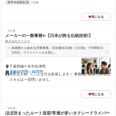
業界未経験歓迎
+20個
気になる
正社員
メーカーの一般事務✨️【日本が誇る伝統技術!】
株式会社キツタカ
未経験から始める営業事務。完全週休2日制（土日祝）で年間休日
125日。プライベートも大切に...
千葉県鎌ケ谷市佐津間
月給20万円～30万円
求める人材: ＼こんな方を歓迎します／ 事務職の経験や特別な
スキルは一切問いません...
気になる
正社員
ほぼ決まったルート送迎!常連が多いタクシードライバー