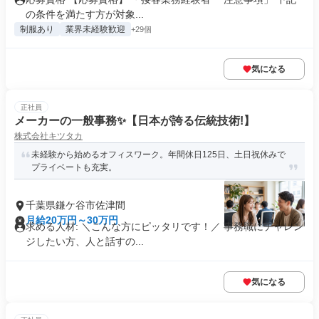
の条件を満たす方が対象...
制服あり
業界未経験歓迎
+29個
気になる
正社員
メーカーの一般事務✨️【日本が誇る伝統技術!】
株式会社キツタカ
未経験から始めるオフィスワーク。年間休日125日、土日祝休みで
プライベートも充実。
千葉県鎌ケ谷市佐津間
月給20万円～30万円
求める人材: ＼こんな方にピッタリです！／ 事務職にチャレン
ジしたい方、人と話すの...
気になる