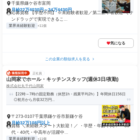
千葉県鎌ケ谷市富岡
月給22万4030円～34万4430円
応募資格 【学歴不問】 ※未経験者歓迎／第二新卒者歓迎 ＼サ
ンドラッグで実現できるこ...
業界未経験歓迎
+11個
気になる
この企業の類似求人を見る
正社員
山岡家でホール・キッチンスタッフ(週休3日/夜勤)
株式会社丸千代山岡家
【22時～7時の固定勤務（休憩1h・残業平均2h）】年間休日156日
◎初月から月収32万円...
〒273-0107千葉県鎌ケ谷市新鎌ケ谷
月給32万108円以上
資格 ＼未経験スタート大歓迎！／ ・学歴・年齢不問！ ・30
代・40代・中高年が活躍中...
業界未経験歓迎
+11個