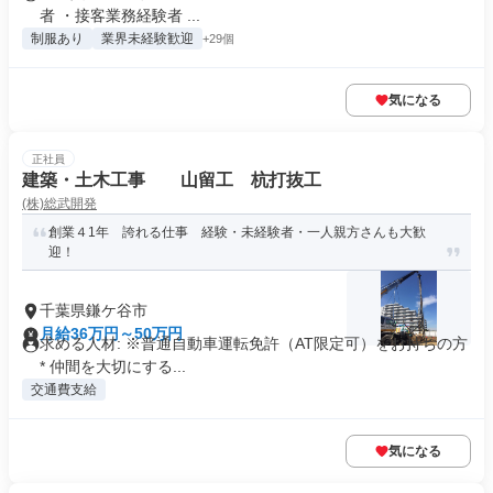
者 ・接客業務経験者 ...
制服あり
業界未経験歓迎
+29個
気になる
正社員
建築・土木工事 山留工 杭打抜工
(株)総武開発
創業４1年 誇れる仕事 経験・未経験者・一人親方さんも大歓
迎！
千葉県鎌ケ谷市
月給36万円～50万円
求める人材: ※普通自動車運転免許（AT限定可）をお持ちの方
* 仲間を大切にする...
交通費支給
気になる