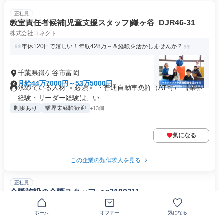
正社員
教室責任者候補|児童支援スタッフ|鎌ヶ谷_DJR46-31
株式会社コネクト
年休120日で嬉しい！年収428万～＆経験を活かしませんか？
千葉県鎌ケ谷市富岡
月給44万7000円～53万5000円
求めている人材 ＜必須＞ ・普通自動車免許（AT可） 【業界
経験・リーダー経験は、い...
制服あり
業界未経験歓迎
+13個
気になる
この企業の類似求人を見る
正社員
介護施設の介護スタッフ_sg2100311
株式会社キャリア
ホーム
オファー
気になる
経験・資格不問！＊無償で資格取得可＊社会保険完備＊年間休日1