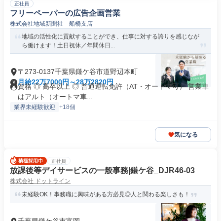
正社員
フリーペーパーの広告企画営業
株式会社地域新聞社 船橋支店
地域の活性化に貢献することができ、仕事に対する誇りを感じなが
ら働けます！土日祝休／年間休日...
〒273-0137千葉県鎌ケ谷市道野辺本町
月給22万7000円～28万2820円
資格 ◎ 高卒以上 ◎ 普通運転免許（AT・オートマ可） 営業車
はアルト（オートマ車...
業界未経験歓迎
+18個
気になる
正社員
放課後等デイサービスの一般事務|鎌ケ谷_DJR46-03
株式会社 ドットライン
未経験OK！事務職に興味がある方必見◎人と関わる楽しさも！