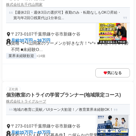
株式会社丸千代山岡家
【週休2日・週休3日の選択可】夜勤のみ・転勤なしもOK◎昇給・
賞与年2回◎残業代は1分単位...
〒273-0107千葉県鎌ケ谷市新鎌ケ谷
月給30万円～36万円
資格 *+*+山岡家のラーメンが好きな方！*+*+ ■学歴不問 ■年齢
不問 ■未経験O...
業界未経験歓迎
+14個
気になる
正社員
個別教室のトライの学習プランナー(地域限定コース)
株式会社トライグループ
地域の教育に貢献／UIターン大歓迎！／教育業界未経験OK！
〒273-0107千葉県鎌ケ谷市新鎌ケ谷
月給35万円～45万円
求めている人材 【応募条件】 □ 何らかの営業経験 □ 四年制大