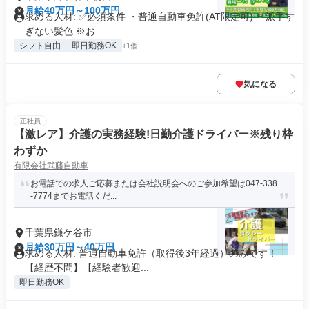
月給40万円～100万円
求める人材: ✅️必須条件 ・普通自動車免許(AT限定可) ・派手す
ぎない髪色 ※お...
シフト自由
即日勤務OK
+1個
気になる
正社員
【激レア】介護の実務経験!日勤介護ドライバー※残り枠
わずか
有限会社武藤自動車
お電話での求人ご応募または会社説明会へのご参加希望は047-338
-7774までお電話くだ...
千葉県鎌ケ谷市
月給30万円～40万円
求める人材: 普通自動車免許（取得後3年経過）のみです！
【経歴不問】【経験者歓迎...
即日勤務OK