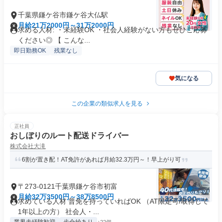
千葉県鎌ケ谷市鎌ケ谷大仏駅
月給21万2000円～31万2000円
求める人材: ・未経験OK ・社会人経験がない方もぜひご応募
ください◎ 【 こんな...
即日勤務OK
残業なし
気になる
この企業の類似求人を見る
正社員
おしぼりのルート配送ドライバー
株式会社大滝
6割が置き配！AT免許があれば月給32.3万円～！早上がり可
〒273-0121千葉県鎌ケ谷市初富
月給32万3500円～38万8500円
求めている人材 普免を持っていればOK （AT限定可/取得して
1年以上の方） 社会人・...