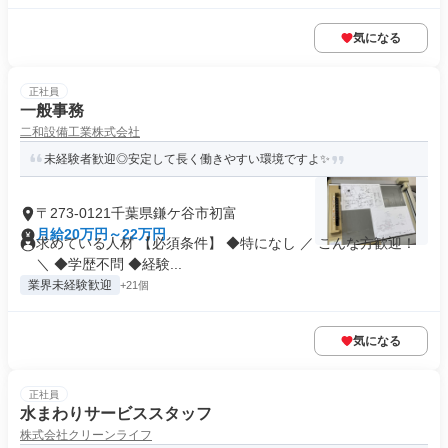
気になる
正社員
一般事務
二和設備工業株式会社
未経験者歓迎◎安定して長く働きやすい環境ですよ✨
〒273-0121千葉県鎌ケ谷市初富
月給20万円～22万円
求めている人材 【必須条件】 ◆特になし ／ こんな方歓迎！
＼ ◆学歴不問 ◆経験...
業界未経験歓迎
+21個
気になる
正社員
水まわりサービススタッフ
株式会社クリーンライフ