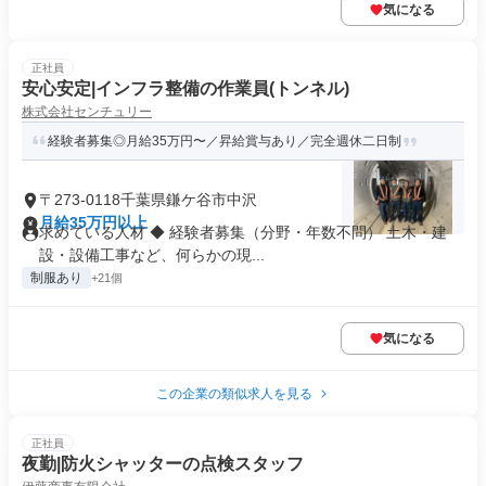
気になる
正社員
安心安定|インフラ整備の作業員(トンネル)
株式会社センチュリー
経験者募集◎月給35万円〜／昇給賞与あり／完全週休二日制
〒273-0118千葉県鎌ケ谷市中沢
月給35万円以上
求めている人材 ◆ 経験者募集（分野・年数不問） 土木・建
設・設備工事など、何らかの現...
制服あり
+21個
気になる
この企業の類似求人を見る
正社員
夜勤|防火シャッターの点検スタッフ