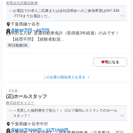
有限会社武藤自動車
お電話での求人ご応募または会社説明会へのご参加希望は047-338
-7774までお電話くだ...
千葉県鎌ケ谷市
月給40万円～60万円
求める人材: 普通自動車免許（取得後3年経過）のみです！
【経歴不問】【経験者歓迎...
即日勤務OK
気になる
この企業の類似求人を見る
正社員
(正)ホールスタッフ
株式会社キャニー
＜充実した福利厚生で安心！＞ ゴルフ場内レストランでのホール
スタッフ！
千葉県鎌ケ谷市中沢
月給26万3000円～32万1000円
応募資格 【応募資格】 ・接客業務経験者 「注意事項」 下記