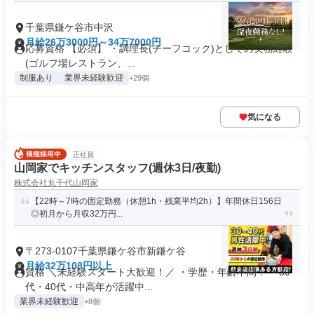
千葉県鎌ケ谷市中沢
月給26万3000円～34万7000円
応募資格 【必須】 ・調理長(チーフコック)としての実務経験
(ゴルフ場レストラン、...
制服あり
業界未経験歓迎
+29個
気になる
正社員
山岡家でキッチンスタッフ(週休3日/夜勤)
株式会社丸千代山岡家
【22時～7時の固定勤務（休憩1h・残業平均2h）】年間休日156日
◎初月から月収32万円...
〒273-0107千葉県鎌ケ谷市新鎌ケ谷
月給32万108円以上
資格 ＼未経験スタート大歓迎！／ ・学歴・年齢不問！ ・30
代・40代・中高年が活躍中...
業界未経験歓迎
+8個