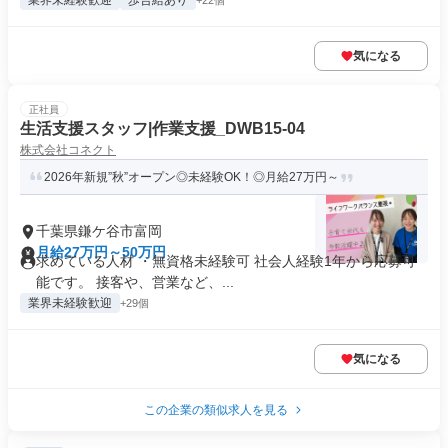
業界未経験歓迎
歩合給あり
+22個
気になる
正社員
生活支援スタッフ|作業支援_DWB15-04
株式会社コネクト
2026年新規”秋”オープン◎未経験OK！◎月給27万円～
千葉県鎌ケ谷市富岡
月給27万円～50万円
求めている人材 ・無資格未経験可 社会人経験1年から応募可
能です。 接客や、営業など、...
業界未経験歓迎
+29個
気になる
この企業の類似求人を見る