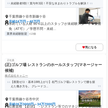
未経験者9割！賞与年3回！不安な水まわりトラブルを解決！
千葉県鎌ケ谷市新鎌ケ谷
月給24万円～40万円
求めている人材 90％以上のスタッフが未経験スタート★要普
免（AT可）／学歴不問・未経...
業界未経験歓迎
+13個
気になる
正社員
(正)ゴルフ場 レストランのホールスタッフ(マネージャー
候補)
株式会社キャニー
【夜勤ゼロ・基本18時上がり】名門ゴルフ場レストランで腰を据
えた働き方を。 グレードコ...
千葉県鎌ケ谷市中沢
月給26万3000円～34万7000円
応募資格 【必須】 ・レストラン等でのマネジメント実務経験