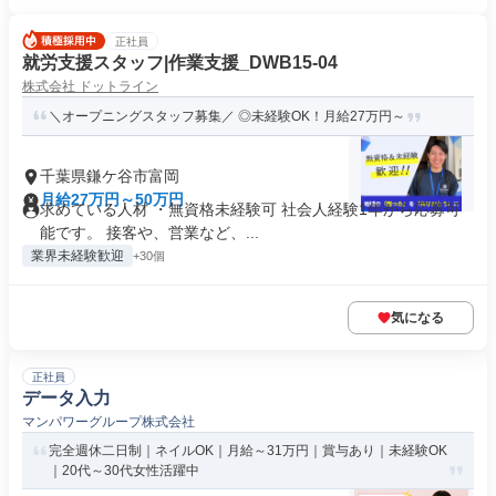
正社員
就労支援スタッフ|作業支援_DWB15-04
株式会社 ドットライン
＼オープニングスタッフ募集／ ◎未経験OK！月給27万円～
千葉県鎌ケ谷市富岡
月給27万円～50万円
求めている人材 ・無資格未経験可 社会人経験1年から応募可
能です。 接客や、営業など、...
業界未経験歓迎
+30個
気になる
正社員
データ入力
マンパワーグループ株式会社
完全週休二日制｜ネイルOK｜月給～31万円｜賞与あり｜未経験OK
｜20代～30代女性活躍中