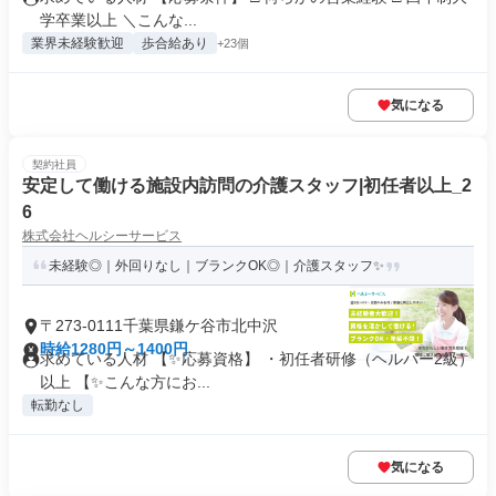
学卒業以上 ＼こんな...
業界未経験歓迎
歩合給あり
+23個
気になる
契約社員
安定して働ける施設内訪問の介護スタッフ|初任者以上_2
6
株式会社ヘルシーサービス
未経験◎｜外回りなし｜ブランクOK◎｜介護スタッフ✨
〒273-0111千葉県鎌ケ谷市北中沢
時給1280円～1400円
求めている人材 【✨応募資格】 ・初任者研修（ヘルパー2級）
以上 【✨こんな方にお...
転勤なし
気になる