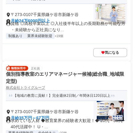
〒273-0107千葉県鎌ケ谷市新鎌ケ谷
月給24万6000円以上
資格 ◎高校卒業以上 ◎入社後半年以上の長期勤務が可能な方
・未経験から正社員になり...
制服あり
業界未経験歓迎
+19個
気になる
正社員
個別指導教室のエリアマネージャー候補(総合職_地域限
定型)
株式会社トライグループ
【地域の教育に貢献！】完全週休2日制／年間休日120日以上
〒273-0107千葉県鎌ケ谷市新鎌ケ谷
月給35万円～67万円
求めている人材 ◆教育業界の経験者大歓迎！◆ 20代・30代・
40代活躍中！ U・...