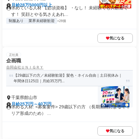
月給28万5000円以上
求めている人材 【必須資格】 ・なし！ 未経験でも大歓迎で
す！ 笑顔とやる気さえあれ...
制服あり
業界未経験歓迎
+28個
気になる
正社員
企画職
合同会社ＵＮＩＧＲＹ
【29歳以下の方／未経験歓迎】髪色・ネイル自由｜土日祝休み｜
年間休日125日｜月給35万円...
千葉県館山市
月給25万円～40万円
求める人材: <募集要件> 29歳以下の方 （長期勤続によるキャ
リア形成のため） ...
気になる