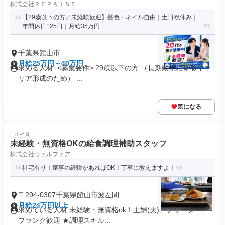
株式会社ＲＥＲＡＩＳＥ
【29歳以下の方／未経験歓迎】髪色・ネイル自由｜土日祝休み｜
年間休日125日｜月給35万円...
千葉県館山市
月給25万円～40万円
求める人材: <募集要件> 29歳以下の方 （長期勤続によるキャ
リア形成のため） ...
気になる
正社員
未経験・無資格OKの給食調理補助スタッフ
株式会社ウェルフェア
社宅有り！家事の経験があればOK！丁寧に教えますよ！
〒294-0307千葉県館山市波左間
月給24万円以上
求めている人材 未経験・無資格ok！主婦(夫)、フリーター、
ブランク歓迎 ★調理スキル...