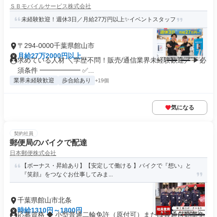
ＳＢモバイルサービス株式会社
未経験歓迎！週休3日／月給27万円以上✨イベントスタッフ
〒294-0000千葉県館山市
月給27万2000円以上
求めている人材 ＼学歴不問！販売/通信業界未経験歓迎／ ▶必
須条件 ━━━━━━ ✅...
業界未経験歓迎
歩合給あり
+19個
気になる
契約社員
郵便局のバイクで配達
日本郵便株式会社
【ボーナス・昇給あり】【安定して働ける 】バイクで『想い』と
『笑顔』をつなぐお仕事してみま...
千葉県館山市北条
時給1310円～1800円
応募資格 ◆ 小型普通二輪免許（原付可）または普通自動車免