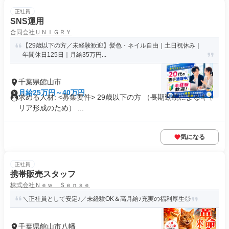
正社員
SNS運用
合同会社ＵＮＩＧＲＹ
【29歳以下の方／未経験歓迎】髪色・ネイル自由｜土日祝休み｜
年間休日125日｜月給35万円...
千葉県館山市
月給25万円～40万円
求める人材: <募集要件> 29歳以下の方 （長期勤続によるキャ
リア形成のため） ...
気になる
正社員
携帯販売スタッフ
株式会社Ｎｅｗ Ｓｅｎｓｅ
＼正社員として安定♪／未経験OK＆高月給♪充実の福利厚生◎
千葉県館山市八幡