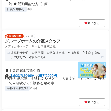
許 ◆ 通勤可能な方 〇 簡...
社員登用あり
+6個
気になる
正社員
グループホームの介護スタッフ
メディカル・ケア・サービス株式会社
未経験者歓迎｜資格不問｜資格取得支援など福利厚生充実◎｜身体
介助少なめ（対話が中心）
千葉県館山市亀ケ原
月給23万2000円～25万2000円
資格 無資格・未経験からスタートできます ※多くの方が当社
で未経験から介護職を始め専...
業界未経験歓迎
+17個
気になる