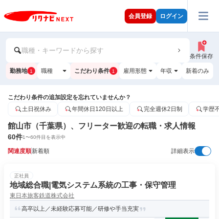
会員登録
ログイン
職種・キーワードから探す
条件保存
勤務地
職種
こだわり条件
雇用形態
年収
新着のみ
1
1
こだわり条件の追加設定を忘れていませんか？
土日祝休み
年間休日120日以上
完全週休2日制
学歴
館山市（千葉県）、フリーター歓迎の転職・求人情報
60
件
1
〜
60
件目を表示中
関連度順
新着順
詳細表示
正社員
地域総合職|電気システム系統の工事・保守管理
東日本旅客鉄道株式会社
高卒以上／未経験応募可能／研修や手当充実