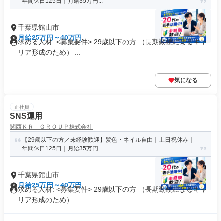
年間休日125日｜月給35万円...
千葉県館山市
月給25万円～40万円
求める人材: <募集要件> 29歳以下の方 （長期勤続によるキャ
リア形成のため） ...
気になる
正社員
SNS運用
関西ＫＲ ＧＲＯＵＰ株式会社
【29歳以下の方／未経験歓迎】髪色・ネイル自由｜土日祝休み｜
年間休日125日｜月給35万円...
千葉県館山市
月給25万円～40万円
求める人材: <募集要件> 29歳以下の方 （長期勤続によるキャ
リア形成のため） ...