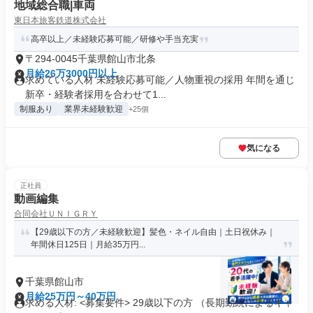
地域総合職|車両
東日本旅客鉄道株式会社
高卒以上／未経験応募可能／研修や手当充実
〒294-0045千葉県館山市北条
月給26万3000円以上
求めている人材 未経験応募可能／人物重視の採用 年間を通じ
新卒・経験者採用を合わせて1...
制服あり
業界未経験歓迎
+25個
気になる
正社員
動画編集
合同会社ＵＮＩＧＲＹ
【29歳以下の方／未経験歓迎】髪色・ネイル自由｜土日祝休み｜
年間休日125日｜月給35万円...
千葉県館山市
月給25万円～40万円
求める人材: <募集要件> 29歳以下の方 （長期勤続によるキャ