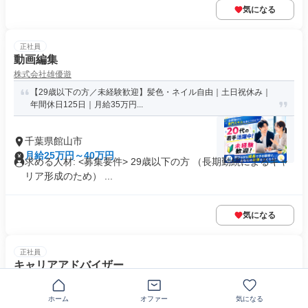
気になる
正社員
動画編集
株式会社雄優遊
【29歳以下の方／未経験歓迎】髪色・ネイル自由｜土日祝休み｜
年間休日125日｜月給35万円...
千葉県館山市
月給25万円～40万円
求める人材: <募集要件> 29歳以下の方 （長期勤続によるキャ
リア形成のため） ...
気になる
正社員
キャリアアドバイザー
関西ＫＲ ＧＲＯＵＰ株式会社
【29歳以下の方／未経験歓迎】髪色・ネイル自由｜土日祝休み｜
ホーム
オファー
気になる