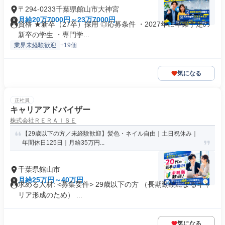
〒294-0233千葉県館山市大神宮
月給20万7000円～23万7000円
資格 ★新卒（27卒）採用 ◎応募条件 ・2027年に卒業予定の
新卒の学生 ・専門学...
業界未経験歓迎
+19個
気になる
正社員
キャリアアドバイザー
株式会社ＲＥＲＡＩＳＥ
【29歳以下の方／未経験歓迎】髪色・ネイル自由｜土日祝休み｜
年間休日125日｜月給35万円...
千葉県館山市
月給25万円～40万円
求める人材: <募集要件> 29歳以下の方 （長期勤続によるキャ
リア形成のため） ...
気になる