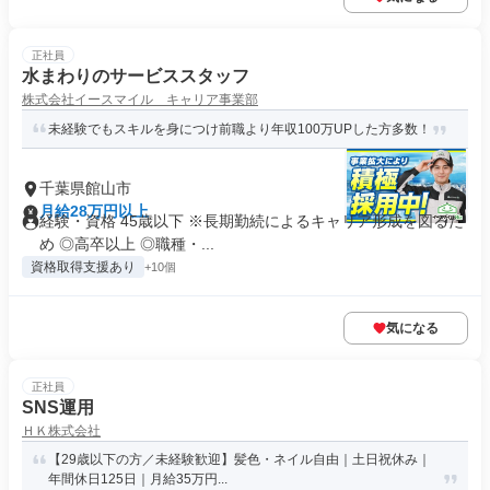
正社員
水まわりのサービススタッフ
株式会社イースマイル キャリア事業部
未経験でもスキルを身につけ前職より年収100万UPした方多数！
千葉県館山市
月給28万円以上
経験・資格 45歳以下 ※長期勤続によるキャリア形成を図るた
め ◎高卒以上 ◎職種・...
資格取得支援あり
+10個
気になる
正社員
SNS運用
ＨＫ株式会社
【29歳以下の方／未経験歓迎】髪色・ネイル自由｜土日祝休み｜
年間休日125日｜月給35万円...