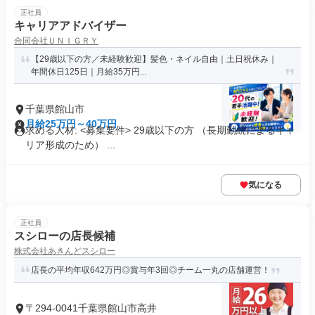
正社員
キャリアアドバイザー
合同会社ＵＮＩＧＲＹ
【29歳以下の方／未経験歓迎】髪色・ネイル自由｜土日祝休み｜
年間休日125日｜月給35万円...
千葉県館山市
月給25万円～40万円
求める人材: <募集要件> 29歳以下の方 （長期勤続によるキャ
リア形成のため） ...
気になる
正社員
スシローの店長候補
株式会社あきんどスシロー
店長の平均年収642万円◎賞与年3回◎チーム一丸の店舗運営！
〒294-0041千葉県館山市高井