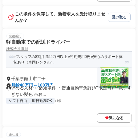
この条件を保存して、新着求人を受け取りませ
受け取る
んか？
業務委託
軽自動車での配送ドライバー
株式会社貴順
✅スタッフの8割月収55万円以上⭐️初期費用0円⭐️安心のサポート体
制あり（車両レンタル/...
千葉県館山市二子
月給40万円～100万円
求める人材: ✅️必須条件 ・普通自動車免許(AT限定可) ・派手す
ぎない髪色 ※お...
シフト自由
即日勤務OK
+1個
気になる
正社員