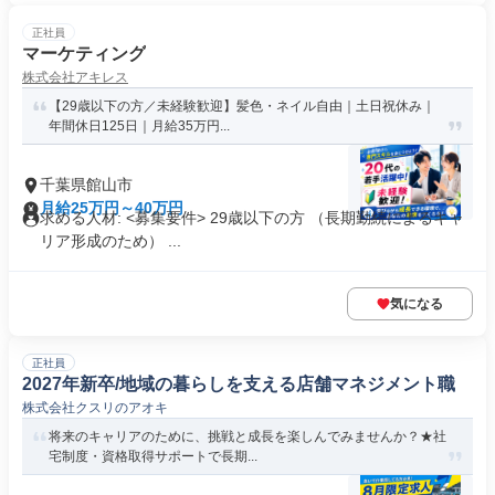
正社員
マーケティング
株式会社アキレス
【29歳以下の方／未経験歓迎】髪色・ネイル自由｜土日祝休み｜
年間休日125日｜月給35万円...
千葉県館山市
月給25万円～40万円
求める人材: <募集要件> 29歳以下の方 （長期勤続によるキャ
リア形成のため） ...
気になる
正社員
2027年新卒/地域の暮らしを支える店舗マネジメント職
株式会社クスリのアオキ
将来のキャリアのために、挑戦と成長を楽しんでみませんか？★社
宅制度・資格取得サポートで長期...