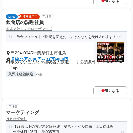
気になる
NEW
正社員
飲食店の調理社員
株式会社モンテローザフーズ
「飲食フィールドで環境を変えたい」そんな方を受け入れます！
〒294-0045千葉県館山市北条
月給25万7000円～31万6000円
求めている人材 ⭐経験者大歓迎！ 《 必須条件 》 Native level
Jap...
業界未経験歓迎
+9個
気になる
正社員
マーケティング
ＨＫ株式会社
【29歳以下の方／未経験歓迎】髪色・ネイル自由｜土日祝休み｜
年間休日125日｜月給35万円...