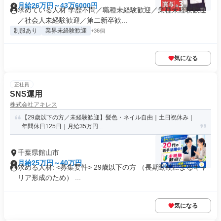
月給26万円～43万6000円
求めている人材 学歴不問／職種未経験歓迎／業種未経験歓迎
／社会人未経験歓迎／第二新卒歓...
制服あり
業界未経験歓迎
+36個
気になる
正社員
SNS運用
株式会社アキレス
【29歳以下の方／未経験歓迎】髪色・ネイル自由｜土日祝休み｜
年間休日125日｜月給35万円...
千葉県館山市
月給25万円～40万円
求める人材: <募集要件> 29歳以下の方 （長期勤続によるキャ
リア形成のため） ...
気になる