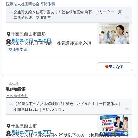
医療法人社団晴心会 平野眼科
交通費支給＆住宅手当あり！社会保険完備 急募！フリーター・第
二新卒歓迎、制服貸与
千葉県館山市船形
月給25万円～35万円
求める人材: 正看護師・准看護師資格必須
交通費支給
気になる
正社員
動画編集
ＨＫ株式会社
【29歳以下の方／未経験歓迎】髪色・ネイル自由｜土日祝休み｜
年間休日125日｜月給35万円...
千葉県館山市
月給25万円～40万円
求める人材: <募集要件> 29歳以下の方 （長期勤続によるキャ