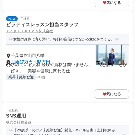
気になる
NEW
正社員
ピラティスレッスン担当スタッフ
ｒｅｐｉｌａｔｅｓ株式会社
女性の身体に寄り添い、毎日の自信につながる変化をつくる。
千葉県館山市八幡
月給27万円～53万円
求めている人材 経験や資格は問いません。 「人と話すことが
好き」「美容や健康に関わる仕...
業界未経験歓迎
+33個
気になる
正社員
SNS運用
株式会社雄優遊
【29歳以下の方／未経験歓迎】髪色・ネイル自由｜土日祝休み｜