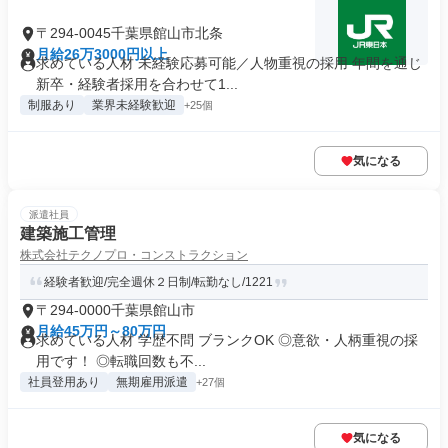
〒294-0045千葉県館山市北条
月給26万3000円以上
求めている人材 未経験応募可能／人物重視の採用 年間を通じ
新卒・経験者採用を合わせて1...
制服あり
業界未経験歓迎
+25個
気になる
派遣社員
建築施工管理
株式会社テクノプロ・コンストラクション
経験者歓迎/完全週休２日制/転勤なし/1221
〒294-0000千葉県館山市
月給45万円～80万円
求めている人材 学歴不問 ブランクOK ◎意欲・人柄重視の採
用です！ ◎転職回数も不...
社員登用あり
無期雇用派遣
+27個
気になる