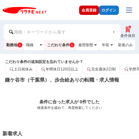
会員登録
ログイン
職種・キーワードから探す
条件保存
勤務地
職種
こだわり条件
雇用形態
年収
新着のみ
1
1
こだわり条件の追加設定を忘れていませんか？
土日祝休み
年間休日120日以上
完全週休2日制
学歴
鎌ケ谷市（千葉県）、歩合給ありの転職・求人情報
条件に合った求人が 0件でした
検索条件を緩めて、再度検索してください
新着求人