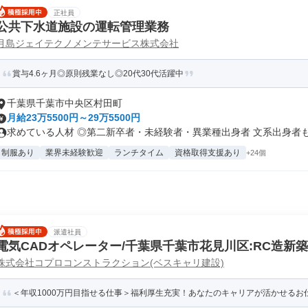
正社員
公共下水道施設の運転管理業務
月島ジェイテクノメンテサービス株式会社
賞与4.6ヶ月◎原則残業なし◎20代30代活躍中
千葉県千葉市中央区村田町
月給23万5500円～29万5500円
求めている人材 ◎第二新卒者・未経験者・異業種出身者 文系出身者も多
制服あり
業界未経験歓迎
ランチタイム
資格取得支援あり
+24個
派遣社員
電気CADオペレーター/千葉県千葉市花見川区:RC造新
株式会社コプロコンストラクション(ベスキャリ建設)
＜年収1000万円目指せる仕事＞福利厚生充実！あなたのキャリアが活かせるお仕