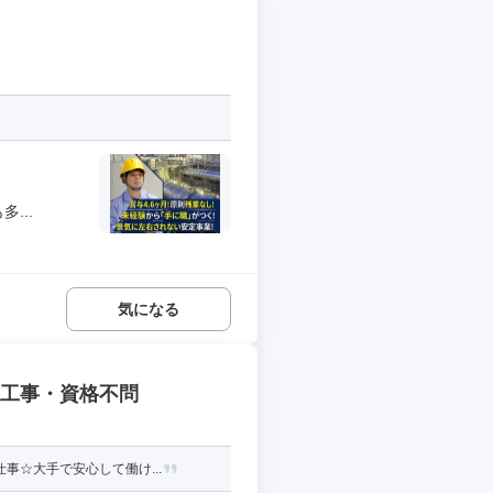
...
気になる
築工事・資格不問
事☆大手で安心して働け...