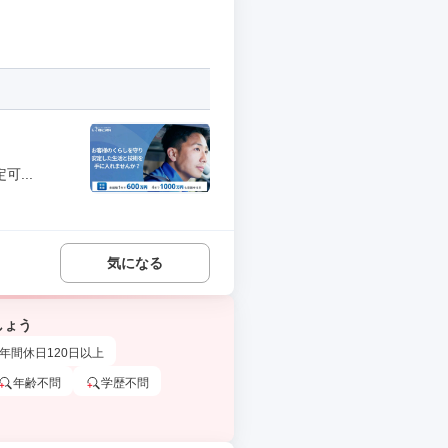
...
気になる
しょう
年間休日120日以上
年齢不問
学歴不問