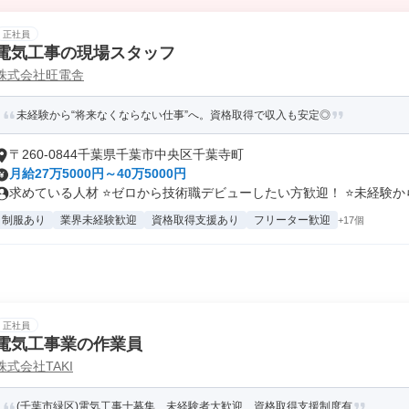
正社員
電気工事の現場スタッフ
株式会社旺電舎
未経験から“将来なくならない仕事”へ。資格取得で収入も安定◎
〒260-0844千葉県千葉市中央区千葉寺町
月給27万5000円～40万5000円
求めている人材 ⭐ゼロから技術職デビューしたい方歓迎！ ⭐未経験から国
制服あり
業界未経験歓迎
資格取得支援あり
フリーター歓迎
+17個
正社員
電気工事業の作業員
株式会社TAKI
(千葉市緑区)電気工事士募集 未経験者大歓迎 資格取得支援制度有