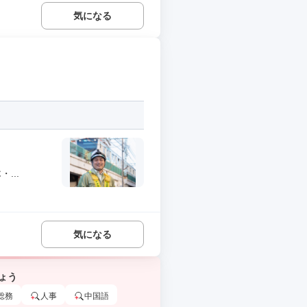
気になる
...
気になる
ょう
総務
人事
中国語