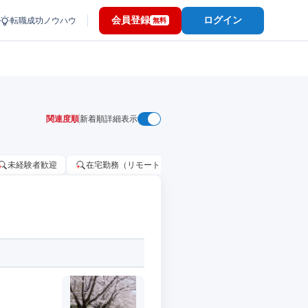
会員登録
ログイン
転職成功ノウハウ
無料
関連度順
新着順
詳細表示
未経験者歓迎
在宅勤務（リモートワーク）OK
家賃補助・住宅手当