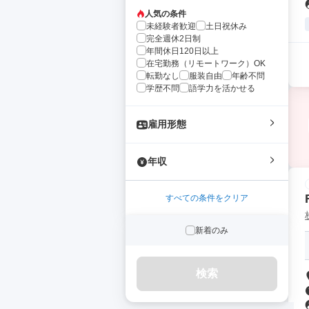
人気の条件
未経験者歓迎
土日祝休み
完全週休2日制
年間休日120日以上
在宅勤務（リモートワーク）OK
転勤なし
服装自由
年齢不問
学歴不問
語学力を活かせる
雇用形態
年収
すべての条件をクリア
新着のみ
検索