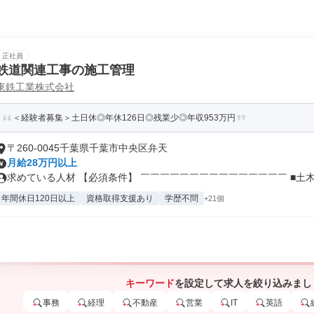
正社員
鉄道関連工事の施工管理
東鉄工業株式会社
＜経験者募集＞土日休◎年休126日◎残業少◎年収953万円
〒260-0045千葉県千葉市中央区弁天
月給28万円以上
求めている人材 【必須条件】 ￣￣￣￣￣￣￣￣￣￣￣￣￣￣￣ ■土木・
年間休日120日以上
資格取得支援あり
学歴不問
+21個
キーワード
を設定して求人を絞り込みまし
事務
経理
不動産
営業
IT
英語