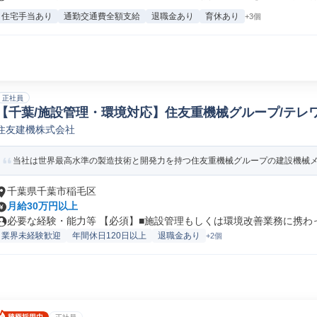
住宅手当あり
通勤交通費全額支給
退職金あり
育休あり
+3個
正社員
【千葉/施設管理・環境対応】住友重機械グループ/テレワ
住友建機株式会社
管理/環境保全
当社は世界最高水準の製造技術と開発力を持つ住友重機械グループの建設機械メー
千葉県千葉市稲毛区
月給30万円以上
必要な経験・能力等 【必須】■施設管理もしくは環境改善業務に携わった
業界未経験歓迎
年間休日120日以上
退職金あり
+2個