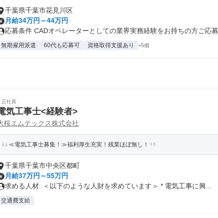
千葉県千葉市花見川区
月給34万円～44万円
応募条件 CADオペレーターとしての業界実務経験をお持ちの方ご応募く
無期雇用派遣
60代も応募可
資格取得支援あり
+5個
正社員
電気工事士<経験者>
大桜エムテックス株式会社
≪電気工事士募集！≫福利厚生充実！残業ほぼ無し！
千葉県千葉市中央区都町
月給37万円～55万円
求める人材: ＜以下のような人財を求めています＞ * 電気工事に興...
交通費支給