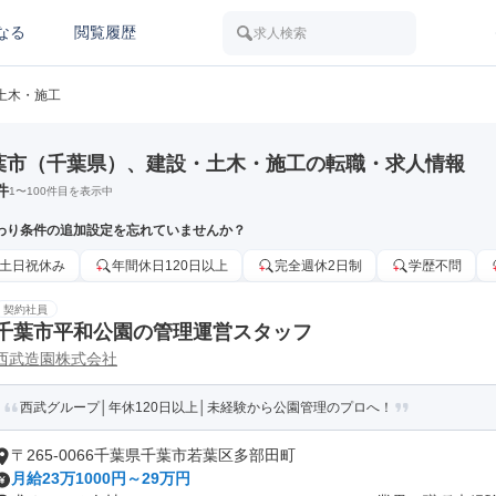
なる
閲覧履歴
求人検索
土木・施工
葉市（千葉県）、建設・土木・施工の転職・求人情報
件
1
〜
100
件目を表示中
わり条件の追加設定を忘れていませんか？
土日祝休み
年間休日120日以上
完全週休2日制
学歴不問
契約社員
千葉市平和公園の管理運営スタッフ
西武造園株式会社
西武グループ│年休120日以上│未経験から公園管理のプロへ！
〒265-0066千葉県千葉市若葉区多部田町
月給23万1000円～29万円