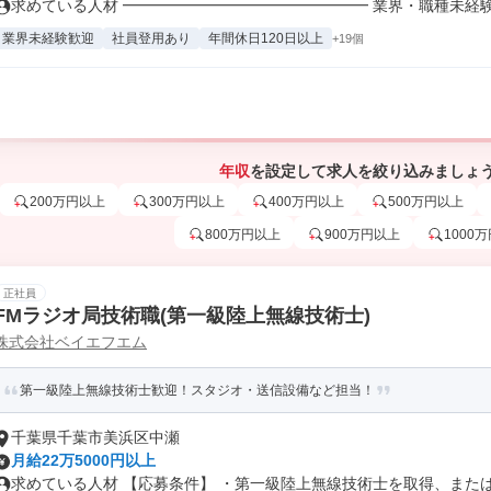
求めている人材 ━━━━━━━━━━━━━━━━ 業界・職種未経験OK
業界未経験歓迎
社員登用あり
年間休日120日以上
+19個
年収
を設定して求人を絞り込みましょ
200万円以上
300万円以上
400万円以上
500万円以上
800万円以上
900万円以上
1000
正社員
FMラジオ局技術職(第一級陸上無線技術士)
株式会社ベイエフエム
第一級陸上無線技術士歓迎！スタジオ・送信設備など担当！
千葉県千葉市美浜区中瀬
月給22万5000円以上
求めている人材 【応募条件】 ・第一級陸上無線技術士を取得、または取