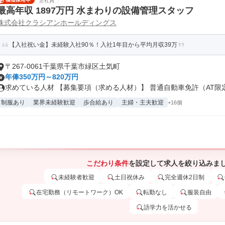
正社員
最高年収 1897万円 水まわりの設備管理スタッフ
株式会社クラシアンホールディングス
【入社祝い金】未経験入社90％！入社1年目から平均月収39万
〒267-0061千葉県千葉市緑区土気町
年俸350万円～820万円
求めている人材 【募集要項（求める人材）】 普通自動車免許（AT限定可
制服あり
業界未経験歓迎
歩合給あり
主婦・主夫歓迎
+16個
こだわり条件
を設定して求人を絞り込みま
未経験者歓迎
土日祝休み
完全週休2日制
在宅勤務（リモートワーク）OK
転勤なし
服装自由
語学力を活かせる