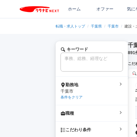
ホーム
オファー
気に
転職・求人トップ
/
千葉県
/
千葉市
/
建設・
千
キーワード
891
こだ
勤務地
千葉市
条件をクリア
職種
こだわり条件