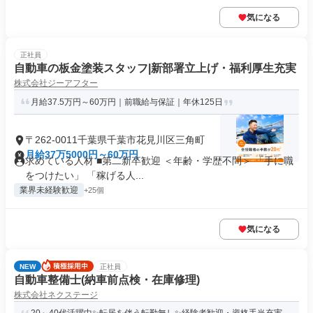
気になる
正社員
自動車の板金塗装スタッフ|新部署立上げ・福利厚生充実
株式会社ジーアフター
月給37.5万円～60万円｜前職給与保証｜年休125日
〒262-0011千葉県千葉市花見川区三角町
月給37万5000円～60万円
求めている人材 ■第二新卒歓迎 ＜年齢・学歴不問＞ 「手に職
をつけたい」 「稼げる人...
業界未経験歓迎
+25個
気になる
NEW
正社員
自動車整備士(納車前点検・在庫修理)
株式会社ネクステージ