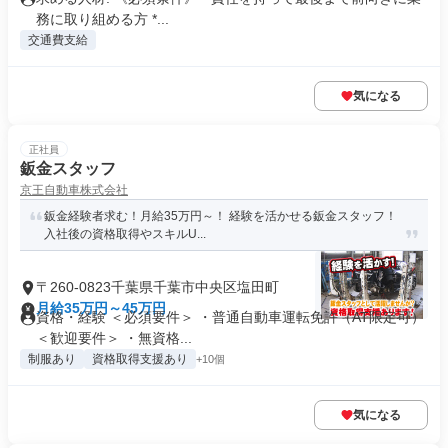
務に取り組める方 *...
交通費支給
気になる
正社員
鈑金スタッフ
京王自動車株式会社
鈑金経験者求む！月給35万円～！ 経験を活かせる鈑金スタッフ！
入社後の資格取得やスキルU...
〒260-0823千葉県千葉市中央区塩田町
月給35万円～45万円
資格・経験 ＜必須要件＞ ・普通自動車運転免許（AT限定可）
＜歓迎要件＞ ・無資格...
制服あり
資格取得支援あり
+10個
気になる