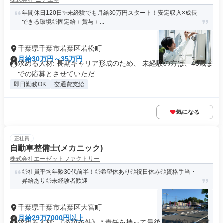
株式会社 ニチエネ
年間休日120日✨未経験でも月給30万円スタート！安定収入×成長
できる環境◎固定給＋賞与＋...
千葉県千葉市若葉区若松町
月給30万円～35万円
求める人材: 長期キャリア形成のため、 未経験の方は、40歳ま
での応募とさせていただ...
即日勤務OK
交通費支給
気になる
正社員
自動車整備士(メカニック)
株式会社エーゼットファクトリー
◎社員平均年齢30代前半！◎希望休あり◎祝日休み◎資格手当・
昇給あり◎未経験者歓迎
千葉県千葉市若葉区大宮町
月給29万7000円以上
求める人材: 《必須条件》 * 責任を持って最後まで前向きに業