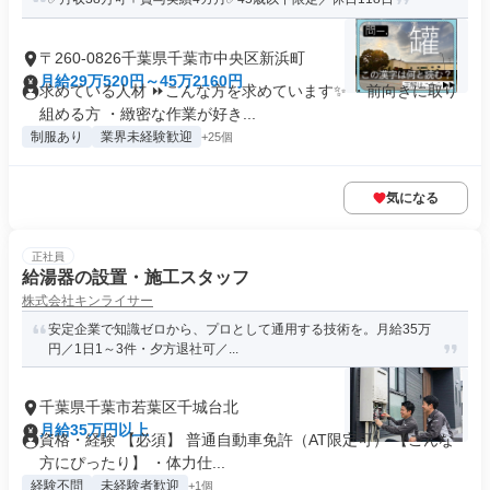
〒260-0826千葉県千葉市中央区新浜町
月給29万520円～45万2160円
求めている人材 ⏩こんな方を求めています✨ ・前向きに取り
組める方 ・緻密な作業が好き...
制服あり
業界未経験歓迎
+25個
気になる
正社員
給湯器の設置・施工スタッフ
株式会社キンライサー
安定企業で知識ゼロから、プロとして通用する技術を。月給35万
円／1日1～3件・夕方退社可／...
千葉県千葉市若葉区千城台北
月給35万円以上
資格・経験 【必須】 普通自動車免許（AT限定可） 【こんな
方にぴったり】 ・体力仕...
経験不問
未経験者歓迎
+1個