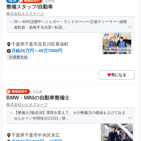
NEW
正社員
整備スタッフ/自動車
株式会社ネクステージ
20～40代活躍中✨ジャガー・ランドローバー正規ディーラー✨経験
者歓迎・資格手当充実✨転居...
千葉県千葉市花見川区幕張町
月給26万円～49万7000円
交通費支給
気になる
正社員
BMW・MINIの自動車整備士
株式会社レピオグループ
【整備士2級必須】環境を変えて、その整備力の価値を上げてみま
せんか？／年間休日115日／研...
千葉県千葉市中央区末広