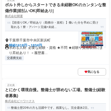
正社員
ボルト外しからスタートできる未経験OKのカンタンな整
備作業|前払いOK|即給あり|
株式会社開運
【前借りOK／即給あり（勤務分・規程）】働いた分を早めに受け
取れる！寮・アパート完備×未経...
千葉県千葉市中央区新浜町
時給1618円～1834円
求める人材: 必要な経験・資格 ★不問 ★経験や資格取得によ
り昇給あり！ ＜履歴書...
交通費支給
気になる
正社員
とにかく環境自慢。整備士が辞めない工場。整備士(経験
者募集)
株式会社ビーワークス
整備士歴20年の方も活躍中です。残業なし。完全週休2日。