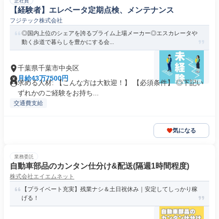
正社員
【経験者】エレベータ定期点検、メンテナンス
フジテック株式会社
◎国内上位のシェアを誇るプライム上場メーカー◎エスカレータや
動く歩道で暮らしを豊かにする会...
千葉県千葉市中央区
月給43万7500円
求める人材: 【こんな方は大歓迎！】 【必須条件】 ◎下記い
ずれかのご経験をお持ち...
交通費支給
気になる
業務委託
自動車部品のカンタン仕分け&配送(隔週1時間程度)
株式会社エイエムネット
【プライベート充実】残業ナシ＆土日祝休み｜安定してしっかり稼
げる！