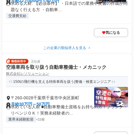
月給22万5000円～40万円
求める人材: 【必須条件】 ・日本語での業務や文書の作成が問
題なく行える方 ・自動車...
交通費支給
気になる
この企業の類似求人を見る
正社員
空港車両を取り扱う自動車整備士・メカニック
株式会社レソリューション
150tの飛行機を支える特殊車両を扱う|整備・検査エンジニア
〒260-0028千葉県千葉市中央区新町
月給30万円～50万円
求めている人材 ■自動車整備士資格をお持ちの方！ブランク・
リベンジＯＫ！実務未経験者の...
業界未経験歓迎
+22個