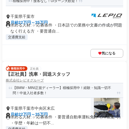
積極採用中！接客なし！UIターン大歓迎！
千葉県千葉市
月給22万円～35万円
求める人材: ✅応募条件 ・日本語での業務や文書の作成が問題
なく行える方 ・要普通自...
交通費支給
気になる
正社員
【正社員】洗車・回送スタッフ
株式会社レピオグループ
【BMW・MINI正規ディーラー】積極採用中！経験・知識一切不
問！中途入社者多数！
千葉県千葉市中央区末広
月給22万円～35万円
求める人材: ✅応募条件 ・要普通自動車運転免許（AT限定可）
・学歴・年齢は一切不...