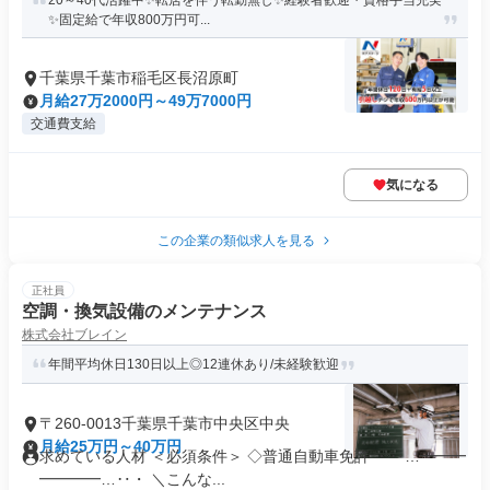
20～40代活躍中✨転居を伴う転勤無し✨経験者歓迎・資格手当充実
✨固定給で年収800万円可...
千葉県千葉市稲毛区長沼原町
月給27万2000円～49万7000円
交通費支給
気になる
この企業の類似求人を見る
正社員
空調・換気設備のメンテナンス
株式会社ブレイン
年間平均休日130日以上◎12連休あり/未経験歓迎
〒260-0013千葉県千葉市中央区中央
月給25万円～40万円
求めている人材 ＜必須条件＞ ◇普通自動車免許 ・‥…━━━
━━━━…‥・ ＼こんな...