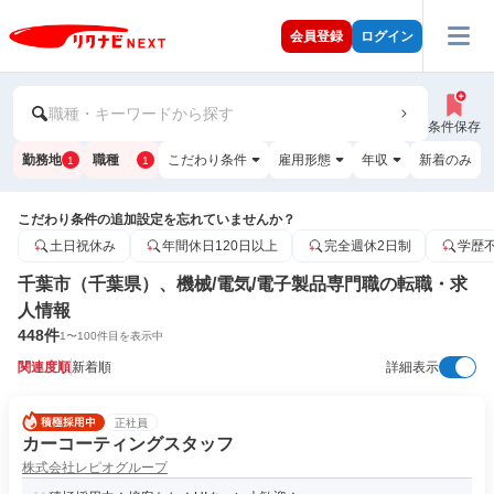
会員登録
ログイン
職種・キーワードから探す
条件保存
勤務地
職種
こだわり条件
雇用形態
年収
新着のみ
1
1
こだわり条件の追加設定を忘れていませんか？
土日祝休み
年間休日120日以上
完全週休2日制
学歴
千葉市（千葉県）、機械/電気/電子製品専門職の転職・求
人情報
448
件
1
〜
100
件目を表示中
関連度順
新着順
詳細表示
正社員
カーコーティングスタッフ
株式会社レピオグループ