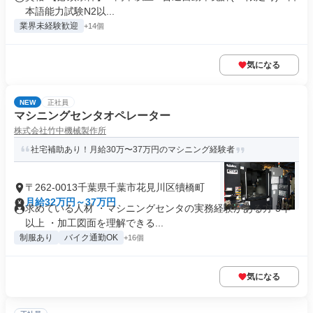
本語能力試験N2以...
業界未経験歓迎
+14個
気になる
NEW
正社員
マシニングセンタオペレーター
株式会社竹中機械製作所
社宅補助あり！月給30万〜37万円のマシニング経験者
〒262-0013千葉県千葉市花見川区犢橋町
月給32万円～37万円
求めている人材 ・マシニングセンタの実務経験がある方 3年
以上 ・加工図面を理解できる...
制服あり
バイク通勤OK
+16個
気になる