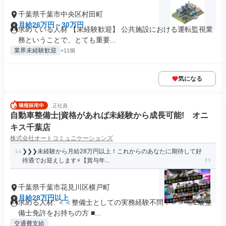
千葉県千葉市中央区村田町
月給26万円～30万円
求めている人材 【未経験歓迎】 公共施設における運転監視業
務ということで、とても重要...
業界未経験歓迎
+11個
気になる
正社員
自動車整備士|資格があれば未経験から成長可能! オニ
キス千葉店
株式会社オートコミュニケーションズ
❯❯❯未経験から月給28万円以上！これからのあなたに期待して好
待遇でお迎えします⚡【賞与年...
千葉県千葉市花見川区横戸町
月給28万円以上
求める人材: ＜＜整備士としての実務経験不問！＞＞ ◎2級整
備士免許をお持ちの方 ■...
交通費支給