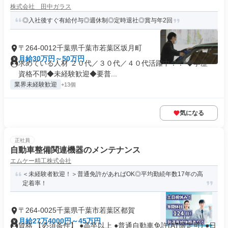
株式会社 田中ガラス
◎入社後すぐ有給付与◎週休制◎定時退社◎賞与年2回
〒264-0012千葉県千葉市若葉区坂月町
月給30万円～50万円
求めている人材 ２０代／３０代／４０代活躍中！！ ◆学歴・
資格不問◆未経験歓迎◆要普...
業界未経験歓迎
+13個
気になる
正社員
自動車整備関連機器のメンテナンス
エムケー精工株式会社
＜未経験者歓迎！＞普通免許があればOK◎平均勤続年数17年の高
定着率！
〒264-0025千葉県千葉市若葉区都賀
月給27万4000円～45万円
資格 【必須条件】 ●高卒以上 ●普通自動車免許(AT限定可) ●日