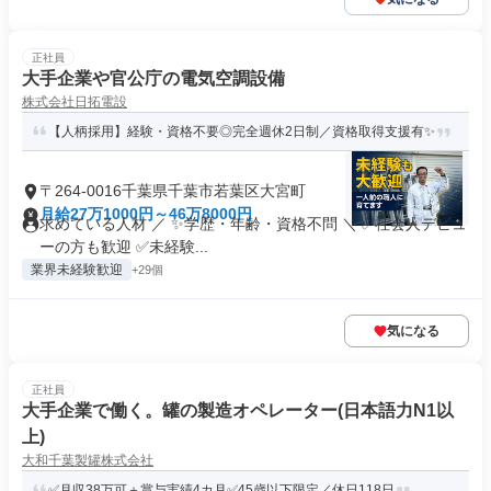
正社員
大手企業や官公庁の電気空調設備
株式会社日拓電設
【人柄採用】経験・資格不要◎完全週休2日制／資格取得支援有✨
〒264-0016千葉県千葉市若葉区大宮町
月給27万1000円～46万8000円
求めている人材 ／ ✨学歴・年齢・資格不問 ＼ ✅社会人デビュ
ーの方も歓迎 ✅未経験...
業界未経験歓迎
+29個
気になる
正社員
大手企業で働く。罐の製造オペレーター(日本語力N1以
上)
大和千葉製罐株式会社
✅月収38万可＋賞与実績4カ月✅45歳以下限定／休日118日