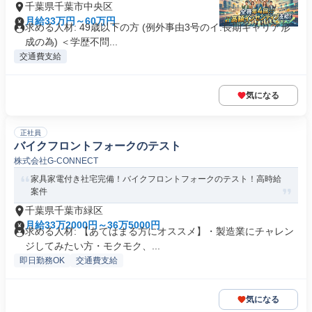
千葉県千葉市中央区
月給33万円～60万円
求める人材: 49歳以下の方 (例外事由3号のイ:長期キャリア形
成の為) ＜学歴不問...
交通費支給
気になる
正社員
バイクフロントフォークのテスト
株式会社G‐CONNECT
家具家電付き社宅完備！バイクフロントフォークのテスト！高時給
案件
千葉県千葉市緑区
月給33万2000円～36万5000円
求める人材: 【あてはまる方にオススメ】・製造業にチャレン
ジしてみたい方・モクモク、...
即日勤務OK
交通費支給
気になる