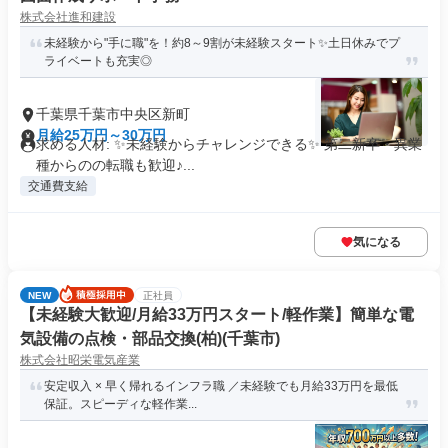
株式会社進和建設
未経験から"手に職"を！約8～9割が未経験スタート✨土日休みでプ
ライベートも充実◎
千葉県千葉市中央区新町
月給25万円～30万円
求める人材: ✨未経験からチャレンジできる✨ 第二新卒・異業
種からのの転職も歓迎♪...
交通費支給
気になる
NEW
正社員
【未経験大歓迎/月給33万円スタート/軽作業】簡単な電
気設備の点検・部品交換(柏)(千葉市)
株式会社昭栄電気産業
安定収入 × 早く帰れるインフラ職 ／未経験でも月給33万円を最低
保証。スピーディな軽作業...