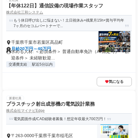
【年休122日】通信設備の現場作業スタッフ
株式会社三和システム
もう休日呼び出しに悩まない！土日祝休み×残業月15h×賞与平均年
7ヶ月のセコムパートナーで...
千葉県千葉市若葉区高品町
月給20万円～40万円
求める人材: ＜必須条件＞ 普通自動車免許（AT限定可） ＜歓
迎条件＞ 未経験歓迎...
交通費支給
駅近5分以内
気になる
派遣社員
プラスチック射出成形機の電気設計業務
株式会社マイナビEdge
電気図面作成/CAD経験者募集！想定年収最大700万円！
〒263-0000千葉県千葉市稲毛区