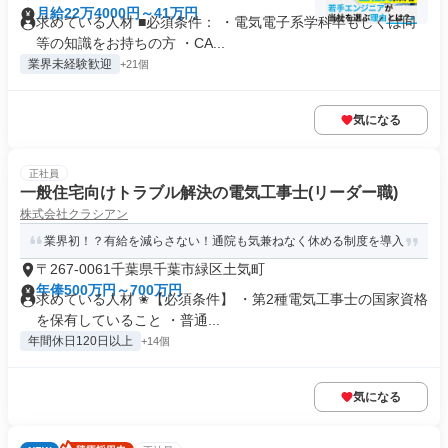
月給22万4000円～41万円
求めている人材 ■必須条件： ・電気電子系学科卒もしくは同
等の知識をお持ちの方 ・CA...
業界未経験歓迎
+21個
気になる
正社員
一般住宅向けトラブル解決の電気工事士(リーダー職)
株式会社クラシアン
業界初！？有給を減らさない！通院も気兼ねなく休める制度を導入
〒267-0061千葉県千葉市緑区土気町
年俸500万円～700万円
求めている人材 ✬【必須条件】 ・第2種電気工事士の国家資格
を保有していること ・普通...
年間休日120日以上
+14個
気になる