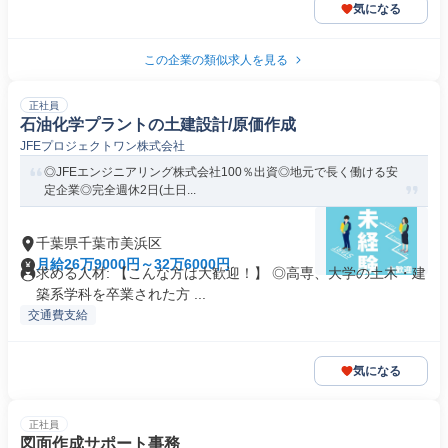
気になる
この企業の類似求人を見る
正社員
石油化学プラントの土建設計/原価作成
JFEプロジェクトワン株式会社
◎JFEエンジニアリング株式会社100％出資◎地元で長く働ける安
定企業◎完全週休2日(土日...
千葉県千葉市美浜区
月給26万9000円～32万6000円
求める人材: 【こんな方は大歓迎！】 ◎高専、大学の土木・建
築系学科を卒業された方 ...
交通費支給
気になる
正社員
図面作成サポート事務