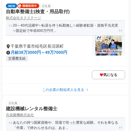
NEW
正社員
自動車整備士(検査・用品取付)
株式会社ネクステージ
20～40代活躍中✨転居を伴う転勤無し✨経験者歓迎・資格手当充実
✨固定給で年収800万円可...
千葉県千葉市稲毛区長沼原町
月給38万3000円～49万7000円
交通費支給
気になる
この企業の類似求人を見る
正社員
建設機械レンタル整備士
共栄建機株式会社
あなたの持つ国家資格や、現場で培った豊富な経験。それを単なる
「作業」で終わらせるのは、あま...