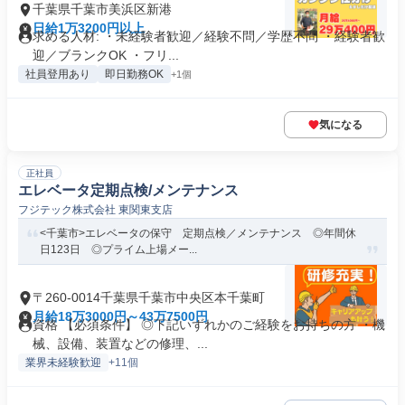
千葉県千葉市美浜区新港
日給1万3200円以上
求める人材: ・未経験者歓迎／経験不問／学歴不問 ・経験者歓
迎／ブランクOK ・フリ...
社員登用あり
即日勤務OK
+1個
気になる
正社員
エレベータ定期点検/メンテナンス
フジテック株式会社 東関東支店
<千葉市>エレベータの保守 定期点検／メンテナンス ◎年間休
日123日 ◎プライム上場メー...
〒260-0014千葉県千葉市中央区本千葉町
月給18万3000円～43万7500円
資格 【必須条件】 ◎下記いずれかのご経験をお持ちの方 ・機
械、設備、装置などの修理、...
業界未経験歓迎
+11個