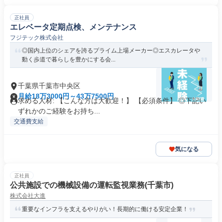
正社員
エレベータ定期点検、メンテナンス
フジテック株式会社
◎国内上位のシェアを誇るプライム上場メーカー◎エスカレータや
動く歩道で暮らしを豊かにする会...
千葉県千葉市中央区
月給18万3000円～43万7500円
求める人材: 【こんな方は大歓迎！】 【必須条件】 ◎下記い
ずれかのご経験をお持ち...
交通費支給
気になる
正社員
公共施設での機械設備の運転監視業務(千葉市)
株式会社大進
重要なインフラを支えるやりがい！長期的に働ける安定企業！