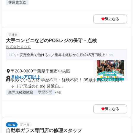
交通費支給
気になる
正社員
大手コンビニなどのPOSレジの保守・点検
株式会社ＣＯＯ
＼✨安定企業で働ける✨／業界未経験から月給45万円以上！
〒260-0000千葉県千葉市中央区
月給45万円以上
求めている人材 学歴不問・経験不問！ 35歳未満の方(長期キ
ャリア形成のため) 普通自...
業界未経験歓迎
学歴不問
+7個
気になる
NEW
正社員
自動車ガラス専門店の修理スタッフ