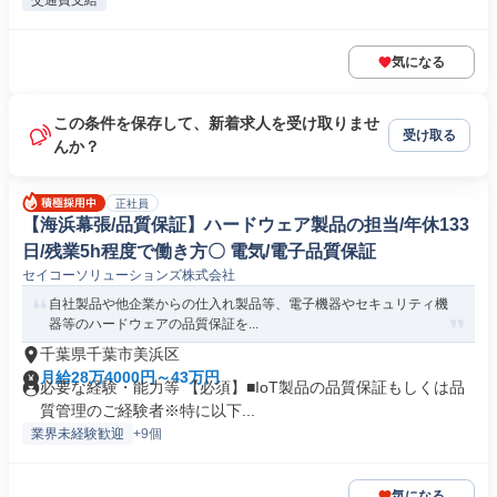
交通費支給
気になる
この条件を保存して、新着求人を受け取りませ
受け取る
んか？
正社員
【海浜幕張/品質保証】ハードウェア製品の担当/年休133
日/残業5h程度で働き方〇 電気/電子品質保証
セイコーソリューションズ株式会社
自社製品や他企業からの仕入れ製品等、電子機器やセキュリティ機
器等のハードウェアの品質保証を...
千葉県千葉市美浜区
月給28万4000円～43万円
必要な経験・能力等 【必須】■IoT製品の品質保証もしくは品
質管理のご経験者※特に以下...
業界未経験歓迎
+9個
気になる