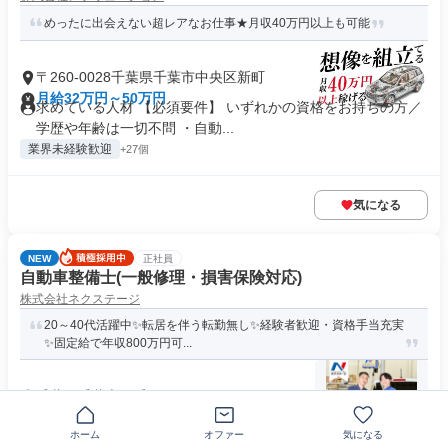
めったに出会えない超レアなお仕事★月収40万円以上も可能
〒260-0028千葉県千葉市中央区新町
月給32万円～50万円
求めている人材 【必須要件】 いずれかの資格をお持ちの方／
学歴や年齢は一切不問 ・自動...
業界未経験歓迎
+27個
気になる
NEW
正社員
自動車整備士(一般修理・損害保険対応)
株式会社ネクステージ
20～40代活躍中✨転居を伴う転勤無し✨経験者歓迎・資格手当充実
✨固定給で年収800万円可...
千葉県千葉市稲毛区長沼原町
月給33万4000円～49万7000円
ホーム
オファー
気になる
交通費支給