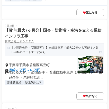
気になる
正社員
【賞 与最大7ヶ月分】国会・防衛省・空港を支える通信
インフラ工事
株式会社三和システム
【✅普通免許（AT限定可）】未経験歓迎／最大10連休も可能！／S
ECOMのパートナーだから...
千葉県千葉市若葉区高品町
月給20万円～40万円
求める人材: ＜必須条件＞ 普通自動車免許（AT限定可） ＜歓
迎条件＞ 未経験歓迎...
交通費支給
駅近5分以内
気になる