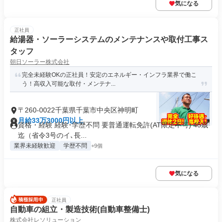
気になる
正社員
給湯器・ソーラーシステムのメンテナンスや取付工事ス
タッフ
朝日ソーラー株式会社
完全未経験OKの正社員！安定のエネルギー・インフラ業界で働こ
う！高収入可能な取付・メンテナ...
〒260-0022千葉県千葉市中央区神明町
月給33万3000円以上
資格・経験 経験･学歴不問 要普通運転免許(AT限定不可) 45歳
迄（省令3号のイ､長...
業界未経験歓迎
学歴不問
+9個
気になる
正社員
自動車の組立・製造技術(自動車整備士)
株式会社レソリューション