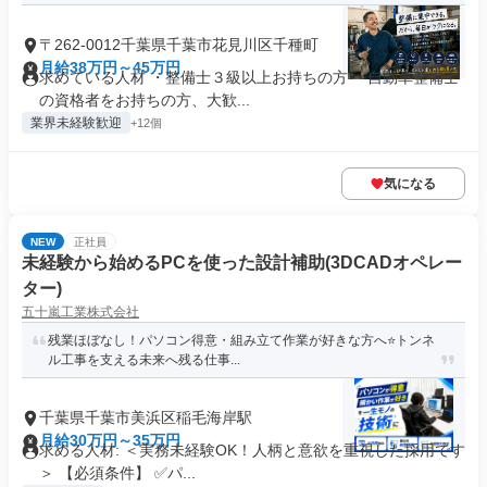
〒262-0012千葉県千葉市花見川区千種町
月給38万円～45万円
求めている人材 ・整備士３級以上お持ちの方 ・自動車整備士
の資格者をお持ちの方、大歓...
業界未経験歓迎
+12個
気になる
NEW
正社員
未経験から始めるPCを使った設計補助(3DCADオペレー
ター)
五十嵐工業株式会社
残業ほぼなし！パソコン得意・組み立て作業が好きな方へ⭐️トンネ
ル工事を支える未来へ残る仕事...
千葉県千葉市美浜区稲毛海岸駅
月給30万円～35万円
求める人材: ＜実務未経験OK！人柄と意欲を重視した採用です
＞ 【必須条件】 ✅パ...