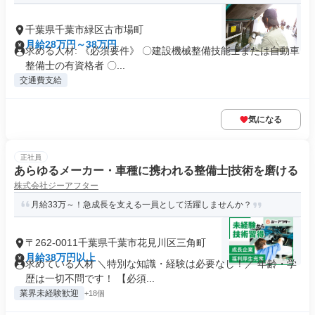
千葉県千葉市緑区古市場町
月給28万円～38万円
求める人材: 《必須要件》 〇建設機械整備技能士または自動車
整備士の有資格者 〇...
交通費支給
気になる
正社員
あらゆるメーカー・車種に携われる整備士|技術を磨ける
株式会社ジーアフター
月給33万～！急成長を支える一員として活躍しませんか？
〒262-0011千葉県千葉市花見川区三角町
月給38万円以上
求めている人材 ＼特別な知識・経験は必要なし！／ 年齢・学
歴は一切不問です！ 【必須...
業界未経験歓迎
+18個