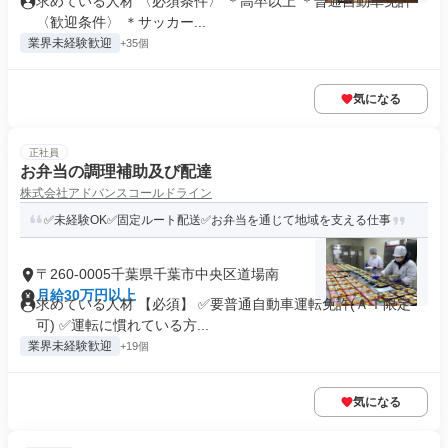
求めている人材 〈必須条件〉 ＊高卒以上 ＊普通自動車免許
〈歓迎条件〉 ＊サッカー...
業界未経験歓迎
+35個
気になる
正社員
お弁当の調理補助及び配達
株式会社アドバンスコールドライン
✅未経験OK✅固定ルート配送✅お弁当を通じて地域を支える仕事
〒260-0005千葉県千葉市中央区道場南
月給30万円以上
求めている人材 【必須】 ✅要普通自動車運転免許(ＡＴ限定
可) ✅運転に慣れている方...
業界未経験歓迎
+19個
気になる