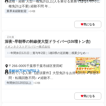
資格・経験 大型一種免許以上(人を乗せる業務ではないので二
種免許は不要) 経験不問 年...
業界未経験歓迎
+14個
気になる
正社員
深夜~早朝帯の幹線便大型ドライバー(10t増トン含)
イオンネクストデリバリー株式会社
年間休日121日｜賞与年2回｜1都3県の近距離｜残業少なめ
〒266-0005千葉県千葉市緑区誉田町
月給30万3679円以上
求めている人材 【必須要件】大型免許をお持ちの方 ✔学歴不
問・転職回数不問♪ ✔経験不...
年間休日120日以上
+13個
気になる