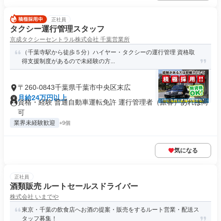
正社員
タクシー運行管理スタッフ
京成タクシーセントラル株式会社 千葉営業所
（千葉寺駅から徒歩５分）ハイヤー・タクシーの運行管理 資格取
得支援制度があるので未経験の方...
〒260-0843千葉県千葉市中央区末広
月給24万円以上
資格・経験 普通自動車運転免許 運行管理者（旅客）あれば尚
可
業界未経験歓迎
+9個
気になる
正社員
酒類販売 ルートセールスドライバー
株式会社 いまでや
東京・千葉の飲食店へお酒の提案・販売をするルート営業・配送ス
タッフ募集！