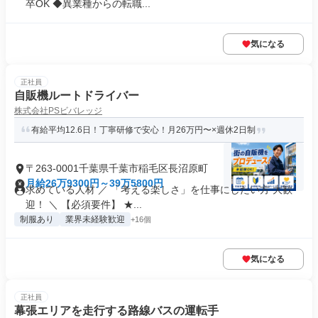
卒OK ◆異業種からの転職...
気になる
正社員
自販機ルートドライバー
株式会社PSビバレッジ
有給平均12.6日！丁寧研修で安心！月26万円〜×週休2日制
〒263-0001千葉県千葉市稲毛区長沼原町
月給26万9300円～39万5800円
求めている人材 ／ 「考える楽しさ」を仕事にしたい方 大歓
迎！ ＼ 【必須要件】 ★...
制服あり
業界未経験歓迎
+16個
気になる
正社員
幕張エリアを走行する路線バスの運転手