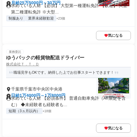
月給25万5000円～30万円
求めている人材 【必須】 大型第一種運転免許 【歓迎】 大型
第二種運転免許 ※大型...
制服あり
業界未経験歓迎
+23個
気になる
業務委託
ゆうパックの軽貨物配送ドライバー
株式会社Ｔ．Ｔ．Ｄ
職場見学もOKです。納得した上でお仕事スタートできます！
千葉県千葉市中央区中央港
日給1万4000円～1万8000円
求めている人材 【必須条件】 普通自動車免許（AT限定を含
む） ◆未経験者も経験者も...
短期（3ヵ月以内）
+18個
気になる