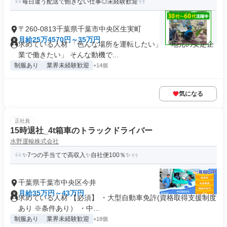
毎日違う配送で飽きない仕事◎未経験歓迎
〒260-0813千葉県千葉市中央区生実町
月給25万4570円～35万円
求めている人材 「色んな場所を運転したい」 「地元の安定企
業で働きたい」 そんな動機で...
制服あり
業界未経験歓迎
+14個
気になる
正社員
15時退社_4t箱車のトラックドライバー
水野運輸株式会社
✨7つの手当てで高収入✨自社便100％✨
千葉県千葉市中央区今井
月給35万円～43万円
求めている人材 【必須】 ・大型自動車免許(資格取得支援制度
あり ※条件あり） ・中...
制服あり
業界未経験歓迎
+18個