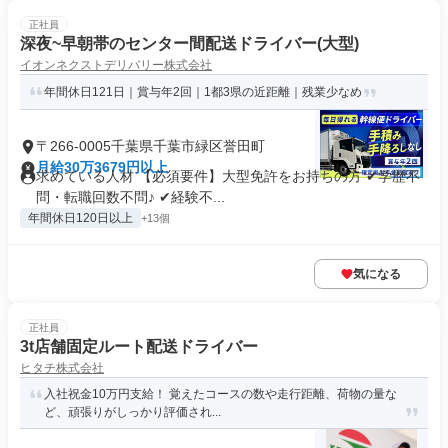
正社員
深夜~早朝帯のセンター間配送ドライバー(大型)
イオンネクストデリバリー株式会社
年間休日121日｜賞与年2回｜1都3県の近距離｜残業少なめ
〒266-0005千葉県千葉市緑区誉田町
月給30万3679円以上
求めている人材 【必須要件】大型免許をお持ちの方 ✔学歴不
問・転職回数不問♪ ✔経験不...
年間休日120日以上
+13個
気になる
正社員
3t店舗固定ルート配送ドライバー
ヒタチ株式会社
入社祝金10万円支給！ 覚えたコースの数や走行距離、荷物の量な
ど、頑張りがしっかり評価され...