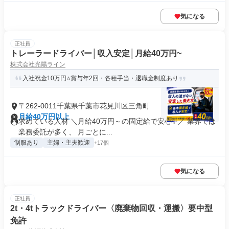
気になる
正社員
トレーラードライバー│収入安定│月給40万円~
株式会社光陽ライン
入社祝金10万円⭐賞与年2回・各種手当・退職金制度あり
〒262-0011千葉県千葉市花見川区三角町
月給40万円以上
求めている人材 ＼月給40万円～の固定給で安心✨／ 業界では
業務委託が多く、 月ごとに...
制服あり
主婦・主夫歓迎
+17個
気になる
正社員
2t・4tトラックドライバー〈廃棄物回収・運搬〉要中型
免許