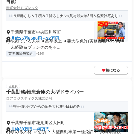
可能
株式会社ミズレック
長距離なし＆手積み手降ろしナシ⭐賞与最大年3回＆格安社宅あり
千葉県千葉市中央区川崎町
月給25万6500円～32万円
求めている人材 ⏩高卒以上 ⏩要大型免許(実務経験不問！) ⭐
未経験＆ブランクのある...
業界未経験歓迎
+18個
気になる
正社員
千葉勤務/物流倉庫の大型ドライバー
ロアロジスティクス株式会社
寮完備✨遠方からの応募大歓迎✨日勤のみ
千葉県千葉市花見川区大日町
月給30万円～40万円
求める人材: ✅必須 ・大型自動車第一種免許 ∟ 実務未経験・