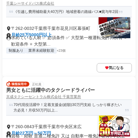
千葉シーサイドバス株式会社
《引越し費用補助最大40万円》地域密着の路線バス■賞与年2回
〒262-0032千葉県千葉市花見川区幕張町
月給25万5000円以上
求めている人材 ✅ 必須条件 ✅ 大型第一種運転免許の所有 ⭐
歓迎条件 ⭐ 大型第...
制服あり
業界未経験歓迎
+23個
気になる
正社員
男女ともに活躍中のタクシードライバー
京成タクシーセントラル株式会社 千葉営業所
70代現役活躍中！定着支援金(総額)30万円支給 しっかり稼ぎたい
方必見！月収50万円以上...
〒260-0843千葉県千葉市中央区末広
月給22万円～50万円
資格・経験 普通二種免許 又は 自動車一種免許取得3年以上