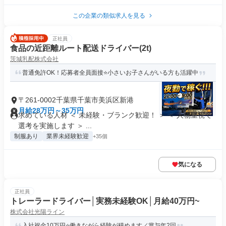
この企業の類似求人を見る
正社員
食品の近距離ルート配送ドライバー(2t)
茨城乳配株式会社
普通免許OK！応募者全員面接⭐小さいお子さんがいる方も活躍中
〒261-0002千葉県千葉市美浜区新港
月給28万円～35万円
求めている人材 ＜ 未経験・ブランク歓迎！ ＞ ＜ 人物重視で
選考を実施します ＞ ...
制服あり
業界未経験歓迎
+35個
気になる
正社員
トレーラードライバー│実務未経験OK│月給40万円~
株式会社光陽ライン
入社祝金10万円⭐働きながら経験が積めます／賞与年2回