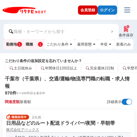
会員登録
ログイン
職種・キーワードから探す
条件保存
勤務地
職種
こだわり条件
雇用形態
年収
新着のみ
1
1
こだわり条件の追加設定を忘れていませんか？
土日祝休み
年間休日120日以上
完全週休2日制
学歴
千葉市（千葉県）、交通/運輸/物流専門職の転職・求人情
報
970
件
1
〜
100
件目を表示中
関連度順
新着順
詳細表示
正社員
日用品などのルート配送ドライバー/夜間・早朝帯
株式会社アベックス