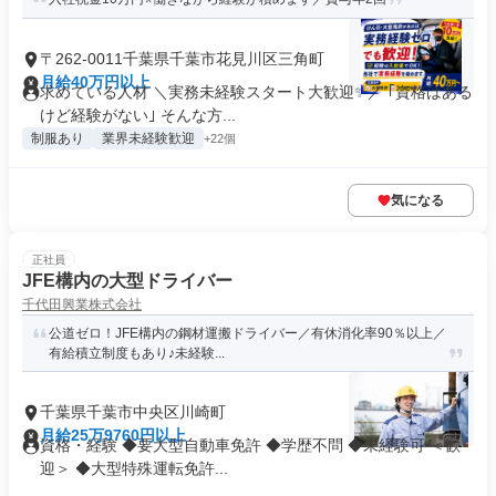
〒262-0011千葉県千葉市花見川区三角町
月給40万円以上
求めている人材 ＼実務未経験スタート大歓迎✨／ ｢資格はある
けど経験がない｣ そんな方...
制服あり
業界未経験歓迎
+22個
気になる
正社員
JFE構内の大型ドライバー
千代田興業株式会社
公道ゼロ！JFE構内の鋼材運搬ドライバー／有休消化率90％以上／
有給積立制度もあり♪未経験...
千葉県千葉市中央区川崎町
月給25万9760円以上
資格・経験 ◆要大型自動車免許 ◆学歴不問 ◆未経験可 ＜歓
迎＞ ◆大型特殊運転免許...