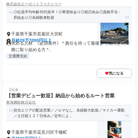
株式会社エーゼットファクトリー
◎社員平均年齢30代前半！◎希望休あり◎祝日休み◎資格手当・
昇給あり◎未経験者歓迎
千葉県千葉市若葉区大宮町
月給29万7000円以上
求める人材: 《必須条件》 * 責任を持って最後まで前向きに業
務に取り組める方 *...
交通費支給
気になる
正社員
【営業デビュー歓迎】納品から始めるルート営業
東海鋼鉄株式会社
担当エリアの配送営業／ノルマなし、未経験大歓迎／マイカー通勤
／土日祝１２７日休み／定年によ...
千葉県千葉市花見川区千種町