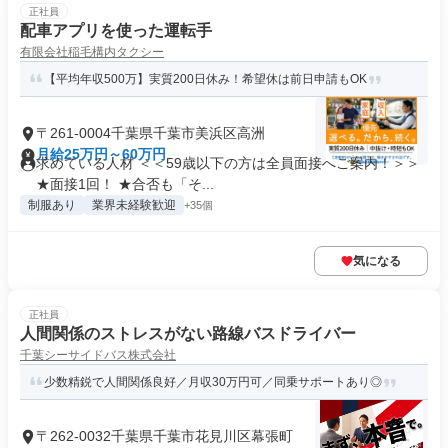
正社員
配車アプリを使った運転手
有限会社稲毛構内タクシー
【平均年収500万】実質200日休み！希望休は前日申請もOK
〒261-0004千葉県千葉市美浜区高洲
月給25万円～60万円
求めている人材 ＜＜59歳以下の方は全員面接へご案内！＞＞
★面接1回！ ★合否も「そ...
制服あり
業界未経験歓迎
+35個
気になる
正社員
人間関係のストレスがない路線バスドライバー
千葉シーサイドバス株式会社
少数精鋭で人間関係良好／月収30万円可／同乗サポートあり◎
〒262-0032千葉県千葉市花見川区幕張町