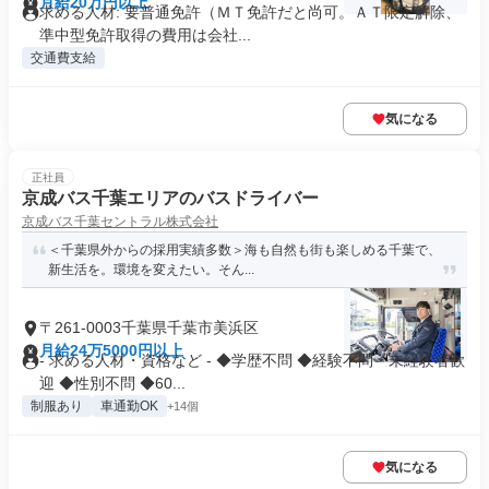
月給20万円以上
求める人材: 要普通免許（ＭＴ免許だと尚可。ＡＴ限定解除、
準中型免許取得の費用は会社...
交通費支給
気になる
正社員
京成バス千葉エリアのバスドライバー
京成バス千葉セントラル株式会社
＜千葉県外からの採用実績多数＞海も自然も街も楽しめる千葉で、
新生活を。環境を変えたい。そん...
〒261-0003千葉県千葉市美浜区
月給24万5000円以上
- 求める人材・資格など - ◆学歴不問 ◆経験不問・未経験者歓
迎 ◆性別不問 ◆60...
制服あり
車通勤OK
+14個
気になる