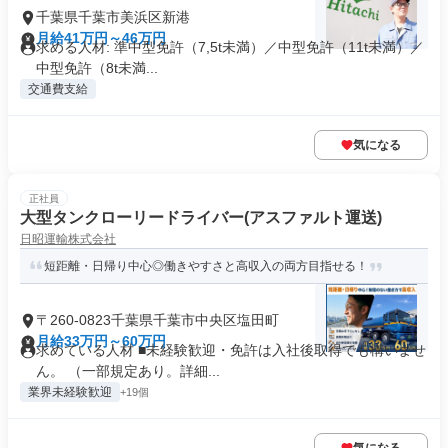
千葉県千葉市美浜区新港
月給41万円～46万円
求める人材: 準中型免許（7,5t未満）／中型免許（11t未満）／
中型免許（8t未満...
交通費支給
気になる
正社員
大型タンクローリードライバー(アスファルト運送)
日昭運輸株式会社
短距離・日帰り中心◎働きやすさと高収入の両方目指せる！
〒260-0823千葉県千葉市中央区塩田町
月給33万円～60万円
求めている人材 ■未経験歓迎・免許は入社後取得でも構いませ
ん。 （一部規定あり。詳細...
業界未経験歓迎
+19個