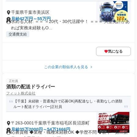
千葉県千葉市美浜区
月給42万円～55万円
求める人材: ＝＝ ＝20代・30代活躍中！ ＝＝＝ 大型免許があ
れば実務未経験もO...
交通費支給
気になる
この企業の類似求人を見る
正社員
酒類の配送ドライバー
フィット株式会社
【千葉】未経験・普通免許で応募OK|再配達なし・夜勤なしの酒類
ルート配送ドライバー|正社員
〒263-0001千葉県千葉市稲毛区長沼原町
月給35万2000円～54万1666円
応募資格 ◆業種・職種未経験OK ◆学歴不問 ◆新卒・第二新