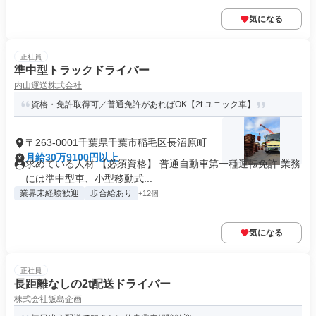
気になる
正社員
準中型トラックドライバー
内山運送株式会社
資格・免許取得可／普通免許があればOK【2t ユニック車】
〒263-0001千葉県千葉市稲毛区長沼原町
月給30万9100円以上
求めている人材 【必須資格】 普通自動車第一種運転免許 業務
には準中型車、小型移動式...
業界未経験歓迎
歩合給あり
+12個
気になる
正社員
長距離なしの2t配送ドライバー
株式会社飯島企画