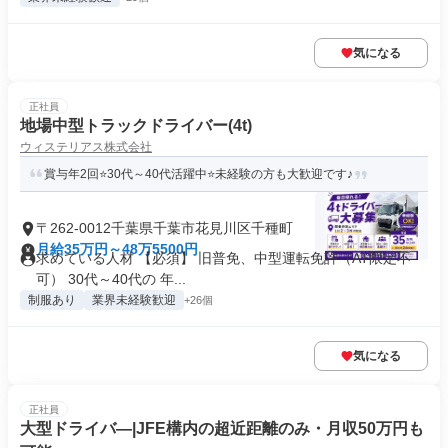
気になる
正社員
地場中型トラックドライバー(4t)
ウィステリアス株式会社
賞与年2回⭐30代～40代活躍中⭐未経験の方も大歓迎です♪
〒262-0012千葉県千葉市花見川区千種町
月給35万円～48万5500円
求めている人材 【必須】 旧普免、中型運転免許（AT限定不
可） 30代～40代の 年...
制服あり
業界未経験歓迎
+26個
気になる
正社員
大型ドライバ―|JFE構内の超近距離のみ・月収50万円も