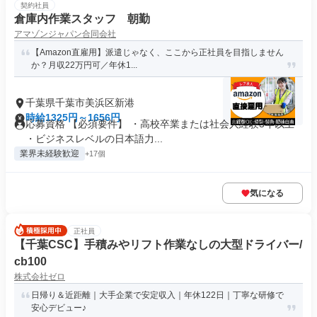
契約社員
倉庫内作業スタッフ 朝勤
アマゾンジャパン合同会社
【Amazon直雇用】派遣じゃなく、ここから正社員を目指しません
か？月収22万円可／年休1...
千葉県千葉市美浜区新港
時給1325円～1656円
応募資格 【必須要件】 ・高校卒業または社会人経験3年以上
・ビジネスレベルの日本語力...
業界未経験歓迎
+17個
気になる
正社員
【千葉CSC】手積みやリフト作業なしの大型ドライバー/
cb100
株式会社ゼロ
日帰り＆近距離｜大手企業で安定収入｜年休122日｜丁寧な研修で
安心デビュー♪