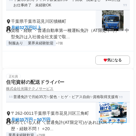
お仕事終了 未経験OK
千葉県千葉市花見川区犢橋町
月給32万円以上
資格・経験 ・普通自動車第一種運転免許（AT限定不可） ・中
型免許は入社後会社支援で取...
制服あり
業界未経験歓迎
+7個
気になる
正社員
住宅資材の配送ドライバー
株式会社光陽テクノサービス
普通免許で月給35万✨髪色・ヒゲ・ピアス自由✨資格取得支援有
〒262-0011千葉県千葉市花見川区三角町
月給35万円～50万円
求めている人材 ＼普通免許(AT限定可)があればOK！／ ⭐学
歴・経験不問！ ⭐20...
業界未経験歓迎
+29個