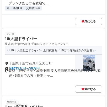
ブランクある方も歓迎で...
即日勤務OK
交通費支給
気になる
正社員
10t大型ドライバー
株式会社つばめ急便 千葉ロジスティクスセンター
10ｔ大型配送ドライバー 土日祝休み／10万円分商品券の表彰有
千葉県千葉市花見川区大日町
月給35万円～50万円
資格・経験 学歴・経験不問 要大型自動車免許未経験の方大歓
迎 45歳までの方（長期キャ...
気になる
契約社員
ルート配送ドライバー