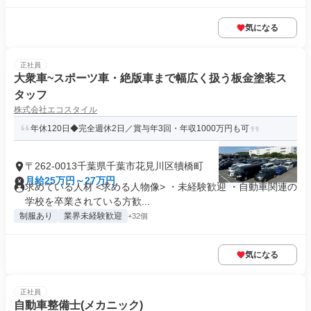
気になる
正社員
大衆車~スポーツ車・絶版車まで幅広く扱う板金塗装ス
タッフ
株式会社エコスタイル
年休120日◆完全週休2日／賞与年3回・年収1000万円も可
〒262-0013千葉県千葉市花見川区犢橋町
月給25万円～27万円
求めている人材 <求める人物像> ・未経験歓迎 ・自動車関連の
学校を卒業されている方歓...
制服あり
業界未経験歓迎
+32個
気になる
正社員
自動車整備士(メカニック)