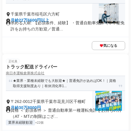
千葉県千葉市稲毛区六方町
月給22万6600円以上
求める人材: 【必須条件、経験】 ・普通自動車免許（準中型免
許をお持ちの方歓迎／普通...
気になる
正社員
トラック配送ドライバー
南日本運輸倉庫株式会社
★業界・業種未経験でも大歓迎★｜普通免許があればOK！｜資格
取得支援制度あり｜有休消化率1...
〒262-0012千葉県千葉市花見川区千種町
月給30万8000円
資格 ＜ 必須条件 ＞ 普通自動車第一種運転免許をお持ちの方
（AT・MTの制限はござ...
業界未経験歓迎
+22個