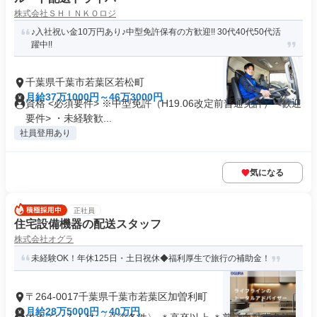
株式会社ＳＨＩＮＫＯロジ
♪入社祝い金10万円あり♪中型免許保有の方歓迎!! 30代40代50代活
躍中!!
千葉県千葉市若葉区若松町
月給37万1000円～46万3000円
資格 <必須要件> ※中型免許（H19.06改定前普通免許） <歓迎
要件> ・未経験歓...
社員登用あり
気になる
正社員
住宅設備機器の配送スタッフ
株式会社オグラ
未経験OK！年休125日・土日祝休◆福利厚生で旅行の補助金！
〒264-0017千葉県千葉市若葉区加曽利町
月給28万5000円～40万円