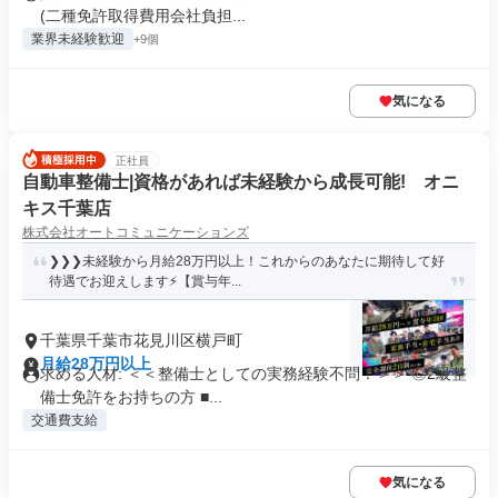
(二種免許取得費用会社負担...
業界未経験歓迎
+9個
気になる
正社員
自動車整備士|資格があれば未経験から成長可能! オニ
キス千葉店
株式会社オートコミュニケーションズ
❯❯❯未経験から月給28万円以上！これからのあなたに期待して好
待遇でお迎えします⚡【賞与年...
千葉県千葉市花見川区横戸町
月給28万円以上
求める人材: ＜＜整備士としての実務経験不問！＞＞ ◎2級整
備士免許をお持ちの方 ■...
交通費支給
気になる