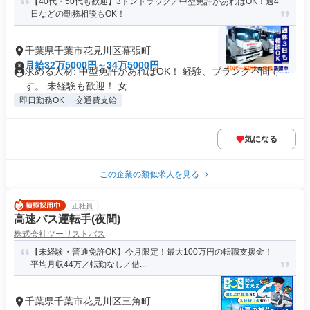
【40代・50代も歓迎】3トントラック／中型免許があればOK！週4
日などの勤務相談もOK！
千葉県千葉市花見川区幕張町
月給32万5000円～34万5000円
求める人材: 中型免許があればOK！ 経験、ブランク不問で
す。 未経験も歓迎！ 女...
即日勤務OK
交通費支給
気になる
この企業の類似求人を見る
正社員
高速バス運転手(夜間)
株式会社ツーリストバス
【未経験・普通免許OK】今月限定！最大100万円の転職支援金！
平均月収44万／転勤なし／借...
千葉県千葉市花見川区三角町