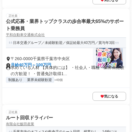
気になる
正社員
公式応募・業界トップクラスの歩合率最大65%のサポー
ト乗務員
平和自動車交通株式会社
日本交通グループ／未経験歓迎／保証給最大40万円／賞与年3回
〒260-0000千葉県千葉市中央区
月給40万円～100万円
求めている人材 【具体的には】 ・社会人・職種・業界未経験
の方歓迎！ ・普通免許取得1...
制服あり
業界未経験歓迎
+49個
気になる
正社員
ルート回収ドライバー
有限会社飯田産業
千葉市内のオフィスや飲食店のルート回収 残業なし 14時には