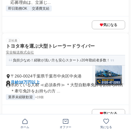
応募理由は、立派じ...
即日勤務OK
交通費支給
気になる
正社員
トヨタ車を運ぶ大型トレーラードライバー
安全輸送株式会社
負担少なめ！経験が浅い方も安心スタート♪20年勤続者多数！
〒260-0024千葉県千葉市中央区中央港
月給38万円以上
求めている人材 ≪必須条件≫ ＊大型自動車免許をお持ちの方
＊牽引免許をお持ちの方 ...
業界未経験歓迎
+19個
気になる
ホーム
オファー
気になる
正社員