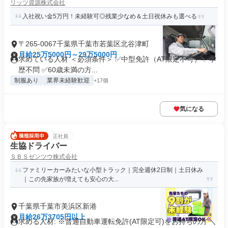
リッツ資源株式会社
入社祝い金5万円！未経験可◎残業少なめ＆土日祝休みも選べる
〒265-0067千葉県千葉市若葉区北谷津町
月給25万5000円～29万5000円
求めている人材 ＜必須条件＞ ✅中型免許（AT限定不可） ✅学
歴不問 ✅60歳未満の方...
制服あり
業界未経験歓迎
+17個
気になる
正社員
生協ドライバー
ＳＢＳゼンツウ株式会社
ファミリーカーみたいな小型トラック｜完全週休2日制｜土日休み
｜この先家族が増えても安心の大...
千葉県千葉市美浜区新港
月給26万3705円以上
求める人材: ※普通自動車運転免許(AT限定可)をお持ちの方 ＼