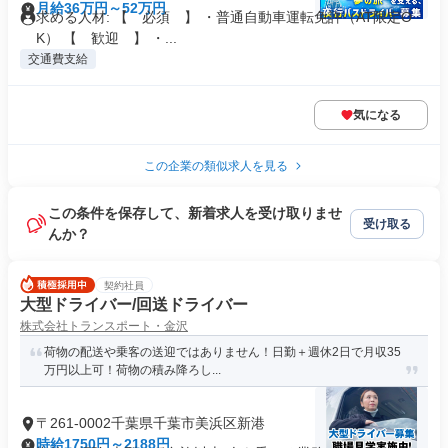
月給36万円～52万円
求める人材: 【 必須 】 ・普通自動車運転免許（AT限定O
K） 【 歓迎 】 ・...
交通費支給
気になる
この企業の類似求人を見る
この条件を保存して、新着求人を受け取りませ
受け取る
んか？
契約社員
大型ドライバー/回送ドライバー
株式会社トランスポート・金沢
荷物の配送や乗客の送迎ではありません！日勤＋週休2日で月収35
万円以上可！荷物の積み降ろし...
〒261-0002千葉県千葉市美浜区新港
時給1750円～2188円