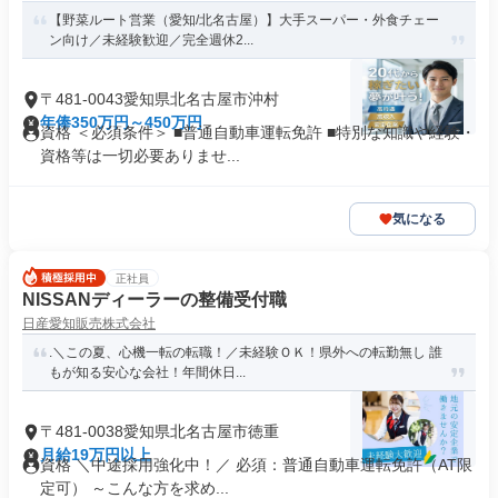
【野菜ルート営業（愛知/北名古屋）】大手スーパー・外食チェー
ン向け／未経験歓迎／完全週休2...
〒481-0043愛知県北名古屋市沖村
年俸350万円～450万円
資格 ＜必須条件＞ ■普通自動車運転免許 ■特別な知識や経験・
資格等は一切必要ありませ...
気になる
正社員
NISSANディーラーの整備受付職
日産愛知販売株式会社
.＼この夏、心機一転の転職！／未経験ＯＫ！県外への転勤無し 誰
もが知る安心な会社！年間休日...
〒481-0038愛知県北名古屋市徳重
月給19万円以上
資格 ＼中途採用強化中！／ 必須：普通自動車運転免許（AT限
定可） ～こんな方を求め...