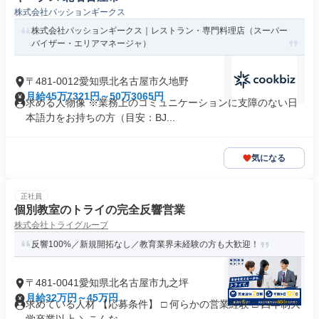
株式会社パッションギークス
株式会社パッションギークス｜レストラン・専門料理店（スーパー
バイザー・エリアマネージャ）
〒481-0012愛知県北名古屋市久地野
月給45万7321円～50万3065円
求める人物像 ※業務上のコミュニケーションに支障のない日
本語力をお持ちの方（目安：BJ...
気になる
正社員
個別教室のトライの完全反響営業
株式会社トライグループ
反響100%／新規開拓なし／教育業界未経験の方も大歓迎！
〒481-0041愛知県北名古屋市九之坪
月給32万円～45万円
求めている人材 【応募条件】 □ 何らかの営業経験 □ 四年制大