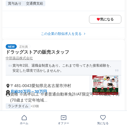
賞与あり
交通費支給
気になる
この企業の類似求人を見る
NEW
正社員
ドラッグストアの販売スタッフ
中部薬品株式会社
賞与年2回、退職金制度もあり。これまで培ってきた接客経験を、
安定した環境で活かしませんか。
〒481-0043愛知県北名古屋市沖村
月給20万円～30万円
資格 ※高卒以上 ※要普通自動車免許/AT限定可 ※60歳定年制
(70歳まで定年地域...
ランチタイム
+13個
気になる
ホーム
オファー
気になる