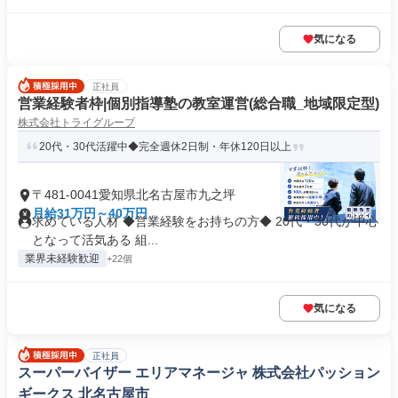
気になる
正社員
営業経験者枠|個別指導塾の教室運営(総合職_地域限定型)
株式会社トライグループ
20代・30代活躍中◆完全週休2日制・年休120日以上
〒481-0041愛知県北名古屋市九之坪
月給31万円～40万円
求めている人材 ◆営業経験をお持ちの方◆ 20代・30代が中心
となって活気ある 組...
業界未経験歓迎
+22個
気になる
正社員
スーパーバイザー エリアマネージャ 株式会社パッション
ギークス 北名古屋市