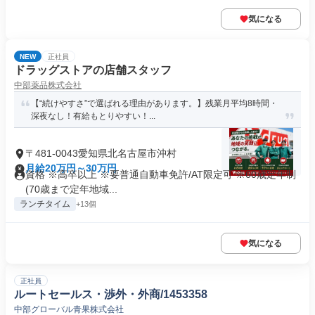
気になる
NEW
正社員
ドラッグストアの店舗スタッフ
中部薬品株式会社
【“続けやすさ”で選ばれる理由があります。】残業月平均8時間・
深夜なし！有給もとりやすい！...
〒481-0043愛知県北名古屋市沖村
月給20万円～30万円
資格 ※高卒以上 ※要普通自動車免許/AT限定可 ※60歳定年制
(70歳まで定年地域...
ランチタイム
+13個
気になる
正社員
ルートセールス・渉外・外商/1453358
中部グローバル青果株式会社