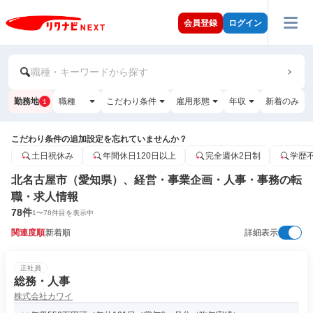
会員登録
ログイン
職種・キーワードから探す
勤務地
職種
こだわり条件
雇用形態
年収
新着のみ
1
こだわり条件の追加設定を忘れていませんか？
土日祝休み
年間休日120日以上
完全週休2日制
学歴
北名古屋市（愛知県）、経営・事業企画・人事・事務の転
職・求人情報
78
件
1
〜
78
件目を表示中
関連度順
新着順
詳細表示
正社員
総務・人事
株式会社カワイ