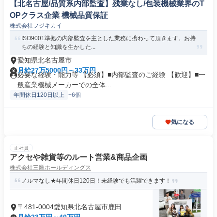
【北名古屋/品質系内部監査】残業なし/包装機械業界のT
OPクラス企業 機械品質保証
株式会社フジキカイ
ISO9001準拠の内部監査を主とした業務に携わって頂きます。お持
ちの経験と知識を生かした...
愛知県北名古屋市
月給27万5000円～33万円
必要な経験・能力等 【必須】■内部監査のご経験 【歓迎】■一
般産業機械メーカーでの全体...
年間休日120日以上
+6個
気になる
正社員
アクセや雑貨等のルート営業&商品企画
株式会社三鷹ホールディングス
ノルマなし★年間休日120日！未経験でも活躍できます！
〒481-0004愛知県北名古屋市鹿田