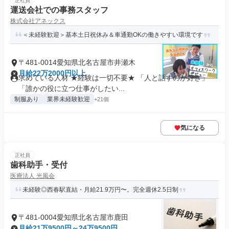
正社員
運送会社での事務スタッフ
株式会社アネックス
＜未経験歓迎＞基本土日祝休み＆車通勤OKの働きやすい環境です
〒481-0014愛知県北名古屋市井瀬木
月給22万2000円以上
求めている人材 ★経験は一切不要★ 「人と話すのが好き」
「誰かの役に立つ仕事がしたい...
制服あり
業界未経験歓迎
+21個
気になる
正社員
歯科助手・受付
医療法人 光風会
未経験◎西春駅直結・月給21.9万円〜。完全週休2.5日制
〒481-0004愛知県北名古屋市鹿田
月給21万9500円～24万9500円