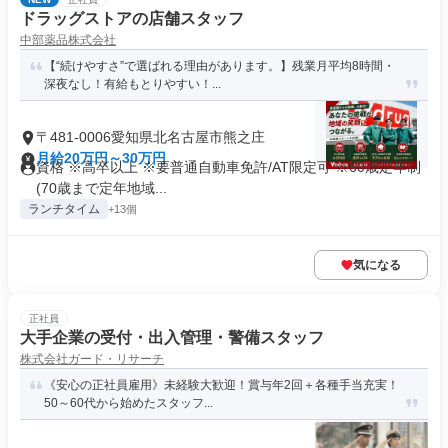
ドラッグストアの店舗スタッフ
中部薬品株式会社
【“続けやすさ”で選ばれる理由があります。】残業月平均8時間・
深夜なし！有給もとりやすい！...
〒481-0006愛知県北名古屋市熊之庄
月給20万円～30万円
資格 ※高卒以上 ※要普通自動車免許/AT限定可 ※60歳定年制
(70歳まで定年地域...
ランチタイム
+13個
気になる
正社員
大手企業の受付・出入管理・警備スタッフ
株式会社ガード・リサーチ
《安心の正社員雇用》未経験大歓迎！賞与年2回＋各種手当充実！
50～60代から始めたスタッフ...