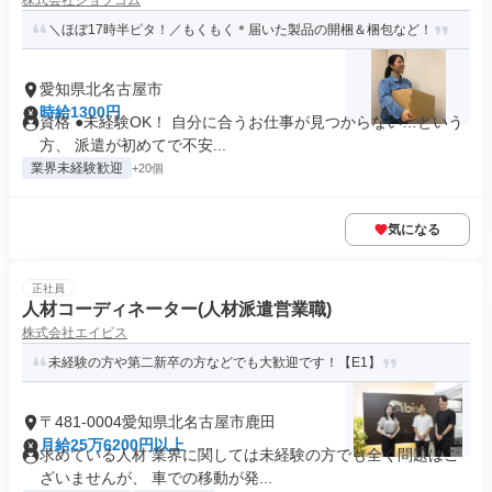
株式会社ジョブコム
＼ほぼ17時半ピタ！／もくもく＊届いた製品の開梱＆梱包など！
愛知県北名古屋市
時給1300円
資格 ●未経験OK！ 自分に合うお仕事が見つからない…という
方、 派遣が初めてで不安...
業界未経験歓迎
+20個
気になる
正社員
人材コーディネーター(人材派遣営業職)
株式会社エイビス
未経験の方や第二新卒の方などでも大歓迎です！【E1】
〒481-0004愛知県北名古屋市鹿田
月給25万6200円以上
求めている人材 業界に関しては未経験の方でも全く問題はご
ざいませんが、 車での移動が発...