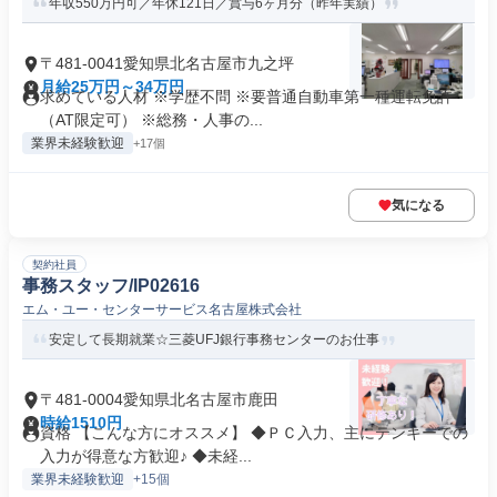
年収550万円可／年休121日／賞与6ヶ月分（昨年実績）
〒481-0041愛知県北名古屋市九之坪
月給25万円～34万円
求めている人材 ※学歴不問 ※要普通自動車第一種運転免許
（AT限定可） ※総務・人事の...
業界未経験歓迎
+17個
気になる
契約社員
事務スタッフ/IP02616
エム・ユー・センターサービス名古屋株式会社
安定して長期就業☆三菱UFJ銀行事務センターのお仕事
〒481-0004愛知県北名古屋市鹿田
時給1510円
資格 【こんな方にオススメ】 ◆ＰＣ入力、主にテンキーでの
入力が得意な方歓迎♪ ◆未経...
業界未経験歓迎
+15個