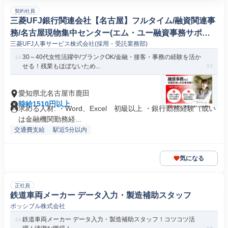
契約社員
三菱UFJ銀行関連会社【名古屋】フルタイム/融資関連事
務/名古屋現物集中センター(エム・ユー融資事務サポー
三菱UFJ人事サービス株式会社(採用・受託業務部)
ト株式会社 名古屋)
30～40代女性活躍中/ブランクOK/金融・接客・事務の経験を活か
せる！残業もほぼないため...
愛知県北名古屋市鹿田
時給1510円以上
求める人材: ・Word、Excel 初級以上 ・銀行勤務経験（或い
は金融機関勤務経...
交通費支給
駅近5分以内
気になる
正社員
鉄道車両メーカー データ入力・製造補助スタッフ
ポッシブル株式会社
鉄道車両メーカー データ入力・製造補助スタッフ！コツコツ活