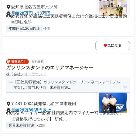
愛知県北名古屋市六ツ師
月給28万円～33万円
必要資格 介護福祉士実務者研修または介護福祉士、普通自動
車運転免許
年間休日120日以上
+5個
気になる
契約社員
ガソリンスタンドのエリアマネージャー
株式会社ディーラウンド
【正社員/西愛知】ガソリンスタンドのエリアマネージャー｜ノル
マなし！賞与あり◎｜未経験歓迎...
〒481-0004愛知県北名古屋市鹿田
月給29万8965円以上
資格 ※マイカー必須 社内規定内でマイカー補助多数あり。
【資格取得について】 研修...
業界未経験歓迎
+12個