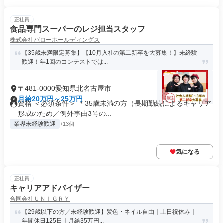
正社員
食品専門スーパーのレジ担当スタッフ
株式会社バローホールディングス
【35歳未満限定募集】【10月入社の第二新卒を大募集！】未経験
歓迎！年1回のコンテストでは...
〒481-0000愛知県北名古屋市
月給20万円～25万円
資格 ＜必須条件＞ ＊35歳未満の方（長期勤続によるキャリア
形成のため／例外事由3号の...
業界未経験歓迎
+13個
気になる
正社員
キャリアアドバイザー
合同会社ＵＮＩＧＲＹ
【29歳以下の方／未経験歓迎】髪色・ネイル自由｜土日祝休み｜
年間休日125日｜月給35万円...