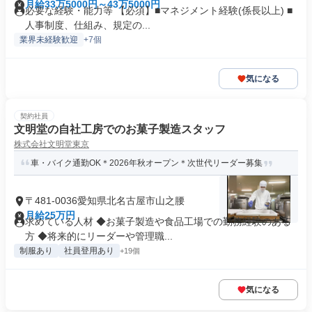
月給33万5000円～43万5000円
必要な経験・能力等 【必須】■マネジメント経験(係長以上) ■
人事制度、仕組み、規定の...
業界未経験歓迎
+7個
気になる
契約社員
文明堂の自社工房でのお菓子製造スタッフ
株式会社文明堂東京
車・バイク通勤OK＊2026年秋オープン＊次世代リーダー募集
〒481-0036愛知県北名古屋市山之腰
月給25万円
求めている人材 ◆お菓子製造や食品工場での勤務経験のある
方 ◆将来的にリーダーや管理職...
制服あり
社員登用あり
+19個
気になる