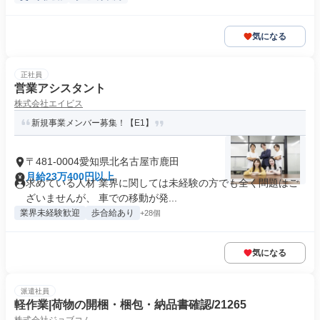
気になる
正社員
営業アシスタント
株式会社エイビス
新規事業メンバー募集！【E1】
〒481-0004愛知県北名古屋市鹿田
月給23万400円以上
求めている人材 業界に関しては未経験の方でも全く問題はご
ざいませんが、 車での移動が発...
業界未経験歓迎
歩合給あり
+28個
気になる
派遣社員
軽作業|荷物の開梱・梱包・納品書確認/21265