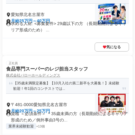
愛知県北名古屋市
月給25万円～40万円
求める人材: <募集要件> 29歳以下の方 （長期勤続によるキャ
リア形成のため） ...
気になる
正社員
食品専門スーパーのレジ担当スタッフ
株式会社バローホールディングス
【35歳未満限定募集】【10月入社の第二新卒を大募集！】未経験
歓迎！年1回のコンテストでは...
〒481-0000愛知県北名古屋市
月給20万円～25万円
資格 ＜必須条件＞ ＊35歳未満の方（長期勤続によるキャリア
形成のため／例外事由3号の...
業界未経験歓迎
+13個