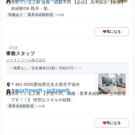
求めている人材 資格・経験不問 【必須】 高卒以上 【歓迎】
未経験OK 既卒・第...
制服あり
業界未経験歓迎
+16個
気になる
正社員
事務スタッフ
メテオドリーム株式会社
残業なし／完全週休2日制／月給24万～
〒481-0035愛知県北名古屋市宇福寺
月給24万2500円～32万2500円
求めている人材 【学歴不問。職種・業界未経験の方も大歓迎
です！！】 特別なスキルや経験...
業界未経験歓迎
+25個
気になる