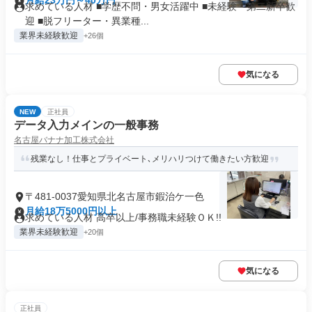
月給23万円～40万円
求めている人材 ■学歴不問・男女活躍中 ■未経験・第二新卒歓
迎 ■脱フリーター・異業種...
業界未経験歓迎
+26個
気になる
NEW
正社員
データ入力メインの一般事務
名古屋バナナ加工株式会社
残業なし！仕事とプライベート､メリハリつけて働きたい方歓迎
〒481-0037愛知県北名古屋市鍜治ケ一色
月給18万5000円以上
求めている人材 高卒以上/事務職未経験ＯＫ!!
業界未経験歓迎
+20個
気になる
正社員