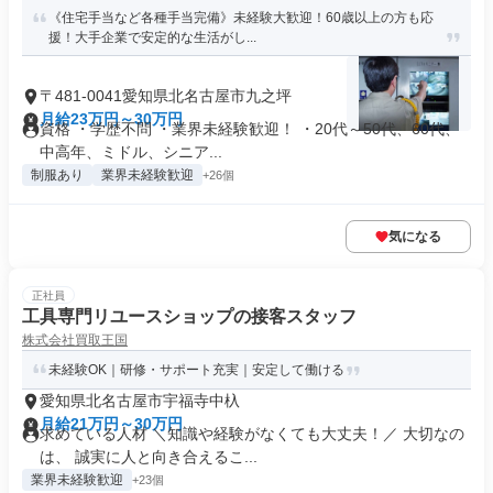
《住宅手当など各種手当完備》未経験大歓迎！60歳以上の方も応
援！大手企業で安定的な生活がし...
〒481-0041愛知県北名古屋市九之坪
月給23万円～30万円
資格 ・学歴不問 ・業界未経験歓迎！ ・20代～50代、60代、
中高年、ミドル、シニア...
制服あり
業界未経験歓迎
+26個
気になる
正社員
工具専門リユースショップの接客スタッフ
株式会社買取王国
未経験OK｜研修・サポート充実｜安定して働ける
愛知県北名古屋市宇福寺中杁
月給21万円～30万円
求めている人材 ＼知識や経験がなくても大丈夫！／ 大切なの
は、 誠実に人と向き合えるこ...
業界未経験歓迎
+23個