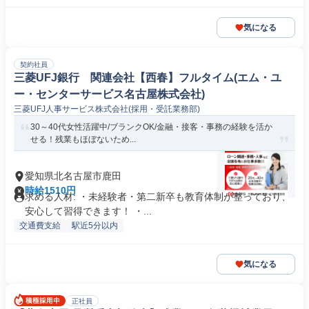
気になる
契約社員
三菱UFJ銀行 関連会社【西春】フルタイム(エム・ユ
ー・センターサービス名古屋株式会社)
三菱UFJ人事サービス株式会社(採用・受託業務部)
30～40代女性活躍中/ブランクOK/金融・接客・事務の経験を活か
せる！残業もほぼないため...
愛知県北名古屋市鹿田
時給1510円
求める人材: ・未経験者・第二新卒も教育体制が整っており、
安心して習得できます！ ・...
交通費支給
駅近5分以内
気になる
正社員