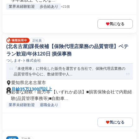
学卒業以上 ＼こんな...
業界未経験歓迎
歩合給あり
+21個
気になる
正社員
(北名古屋)課長候補【保険代理店業務の品質管理】ベテ
ラン歓迎/年休120日 損保事務
つしまオ-ト株式会社
「未使用車」に特化した販売を運営する当社で、保険代理店業務の
品質管理を中心に、数値管理や人...
愛知県北名古屋市
月給35万1300円以上
必要な経験・能力等 【いずれか必須】■損害保険会社で内勤経
験(品質管理事務等)■自動車...
業界未経験歓迎
退職金あり
気になる
NEW
正社員