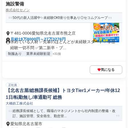
施設警備
株式会社セノン
50代の新人活躍中✨未経験OK❗座り仕事あり◎セコムグループ
〒481-0006愛知県北名古屋市熊之庄
月給19万8000円～27万3276円
求めている人材 ✅先輩のほとんどが未経験スタート ✅学歴・
経験一切不問 ✅第二新卒・ブ...
制服あり
業界未経験歓迎
+31個
気になる
正社員
【北名古屋/総務課長候補】トヨタTier1メーカー/年休12
1日/転勤無し/車通勤可 総務
大橋鉄工株式会社
総務課長候補として、職場のマネジメントから社内制度の整備・改
訂、施設管理、安全衛生、勤怠管...
愛知県北名古屋市