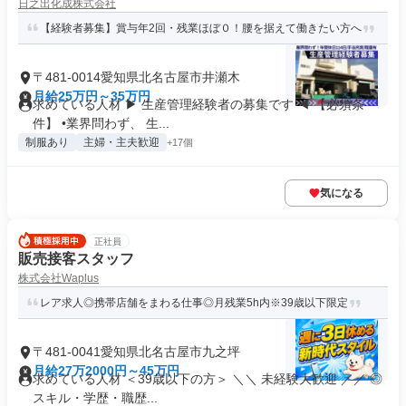
日之出化成株式会社
【経験者募集】賞与年2回・残業ほぼ０！腰を据えて働きたい方へ
〒481-0014愛知県北名古屋市井瀬木
月給25万円～35万円
求めている人材 ▶ 生産管理経験者の募集です ◀ 【必須条
件】 •業界問わず、 生...
制服あり
主婦・主夫歓迎
+17個
気になる
正社員
販売接客スタッフ
株式会社Waplus
レア求人◎携帯店舗をまわる仕事◎月残業5h内※39歳以下限定
〒481-0041愛知県北名古屋市九之坪
月給27万2000円～45万円
求めている人材 ＜39歳以下の方＞ ＼＼ 未経験大歓迎 ／／ ◎
スキル・学歴・職歴...