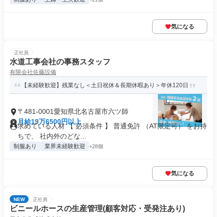
気になる
正社員
水道工事会社の事務スタッフ
有限会社佐藤設備
【未経験歓迎】残業なし＜土日祝休＆長期休暇あり＞年休120日
〒481-0001愛知県北名古屋市六ツ師
月給19万6500円以上
求めている人材 【 必須条件 】 普通免許 （AT限定可） をお持
ちで、 社内外のどな...
制服あり
業界未経験歓迎
+28個
気になる
NEW
正社員
ビニールホースの生産管理(顧客対応・受発注あり)