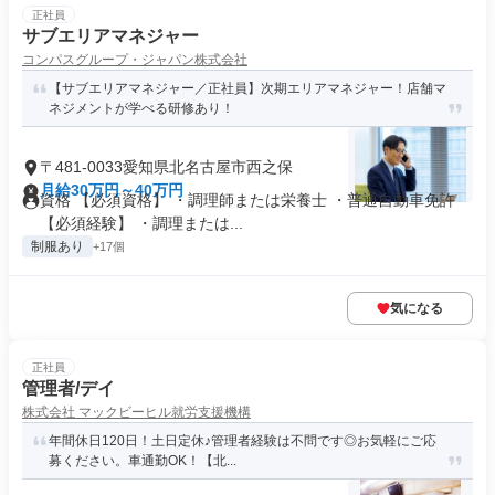
正社員
サブエリアマネジャー
コンパスグループ・ジャパン株式会社
【サブエリアマネジャー／正社員】次期エリアマネジャー！店舗マ
ネジメントが学べる研修あり！
〒481-0033愛知県北名古屋市西之保
月給30万円～40万円
資格 【必須資格】 ・調理師または栄養士 ・普通自動車免許
【必須経験】 ・調理または...
制服あり
+17個
気になる
正社員
管理者/デイ
株式会社 マックビーヒル就労支援機構
年間休日120日！土日定休♪管理者経験は不問です◎お気軽にご応
募ください。車通勤OK！【北...