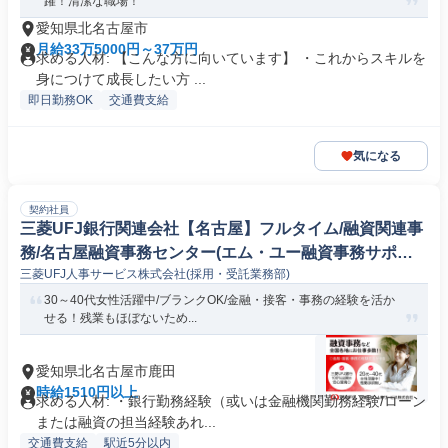
躍！清潔な職場！
愛知県北名古屋市
月給33万5000円～37万円
求める人材: 【こんな方に向いています】 ・これからスキルを
身につけて成長したい方 ...
即日勤務OK
交通費支給
気になる
契約社員
三菱UFJ銀行関連会社【名古屋】フルタイム/融資関連事
務/名古屋融資事務センター(エム・ユー融資事務サポー
三菱UFJ人事サービス株式会社(採用・受託業務部)
ト株式会社 名古屋)
30～40代女性活躍中/ブランクOK/金融・接客・事務の経験を活か
せる！残業もほぼないため...
愛知県北名古屋市鹿田
時給1510円以上
求める人材: ・銀行勤務経験（或いは金融機関勤務経験/ローン
または融資の担当経験あれ...
交通費支給
駅近5分以内