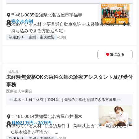
〒481-0035愛知県北名古屋市宇福寺
完全歩合制
求めている人材 ✅要普通自動車免許 ✅未経験者大歓迎！ ◆車
持ち込みできる方歓迎※宅...
制服あり
主婦・主夫歓迎
+10個
気になる
正社員
未経験無資格OKの歯科医師の診療アシスタント及び受付
事務
医療法人幸栄会
水木＋土日半休有｜週34.5h｜先読み行動を意識できる方募集
〒481-0014愛知県北名古屋市井瀬木
月給21万円～30万円
求めている人材 【 必須条件 】 高卒以上 かつ、 電話対応とP
C基本操作が可能で、 ...
制服あり
主婦・主夫歓迎
+21個