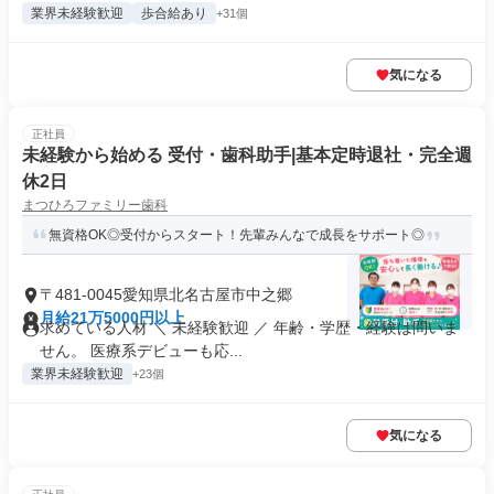
業界未経験歓迎
歩合給あり
+31個
気になる
正社員
未経験から始める 受付・歯科助手|基本定時退社・完全週
休2日
まつひろファミリー歯科
無資格OK◎受付からスタート！先輩みんなで成長をサポート◎
〒481-0045愛知県北名古屋市中之郷
月給21万5000円以上
求めている人材 ＼ 未経験歓迎 ／ 年齢・学歴・経験は問いま
せん。 医療系デビューも応...
業界未経験歓迎
+23個
気になる