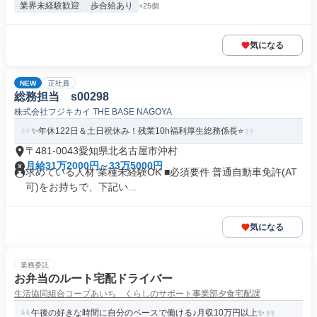
業界未経験歓迎
歩合給あり
+25個
気になる
NEW
正社員
総務担当 s00298
株式会社フジキカイ THE BASE NAGOYA
✨年休122日＆土日祝休み！残業10h福利厚生総務係長⭐️
〒481-0043愛知県北名古屋市沖村
月給31万2000円～33万5000円
求めている人材 業種未経験OK ■必須要件 普通自動車免許(AT
可)をお持ちで、下記い...
気になる
業務委託
お弁当のルート宅配ドライバー
生活協同組合コープあいち くらしのサポート事業部夕食宅配課
午後の好きな時間に自分のペースで働ける♪月収10万円以上✨