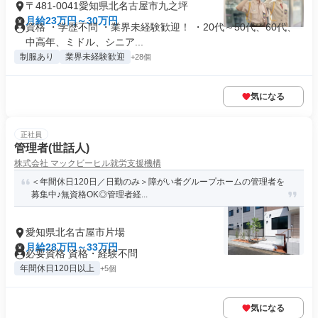
〒481-0041愛知県北名古屋市九之坪
月給23万円～30万円
資格 ・学歴不問 ・業界未経験歓迎！ ・20代～50代、60代、
中高年、ミドル、シニア...
制服あり
業界未経験歓迎
+28個
気になる
正社員
管理者(世話人)
株式会社 マックビーヒル就労支援機構
＜年間休日120日／日勤のみ＞障がい者グループホームの管理者を
募集中♪無資格OK◎管理者経...
愛知県北名古屋市片場
月給28万円～33万円
必要資格 資格・経験不問
年間休日120日以上
+5個
気になる