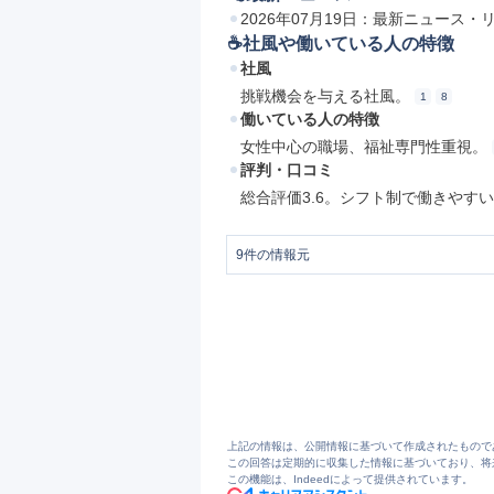
2026年07月19日：最新ニュース
☕️社風や働いている人の特徴
社風
挑戦機会を与える社風。
1
8
働いている人の特徴
女性中心の職場、福祉専門性重視。
評判・口コミ
総合評価3.6。シフト制で働きやす
9
件の情報元
1
2
運営施設 | MACBH-GROUP
3
放課後等デイサービス(中村区)まっくびー
4
まっくびーの丘〖太閤通〗 | 総合福祉グ
5
https://www.macbh.jp/macbh-kitanagoya
6
リハビリ特化型デイサービス マックビ
7
https://www.macbh.jp/hara
8
マックビーヒル就労支援機構の評判・口コ
9
https://www.macbh.jp/works-kitanagoya
上記の情報は、公開情報に基づいて作成されたもので
この回答は定期的に収集した情報に基づいており、将
この機能は、Indeedによって提供されています。