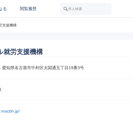
なる
閲覧履歴
求人検索
労支援機構
ル就労支援機構
811 愛知県名古屋市中村区太閤通五丁目19番3号
1
w.macbh.jp/