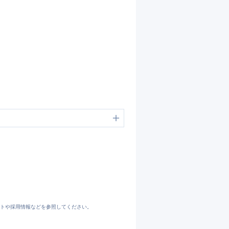
マックビーヒル総合福祉グループ【公式】(MACBH GROUP) [株式会社マックビーヒル就労支援機構]愛知県、岐阜県、三重県、中村区A型事業所、放課後等デイサービス
ーヒル就労支援機構～
トや採用情報などを参照してください。