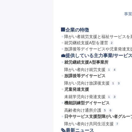
事業
🏢企業の特徴
障がい者就労支援と福祉サービスを
就労継続支援A型を運営
2
放課後等デイサービスや児童発達支
💼提供している主力事業/サービ
就労継続支援A型事業所
障がい者向け就労支援
1
4
放課後等デイサービス
障がい児向け放課後支援
1
3
児童発達支援
未就学児向け発達支援
1
3
機能訓練型デイサービス
高齢者向け通所介護
5
6
日中サービス支援型障がい者グルー
障がい者向け共同生活支援
7
🗞最新ニュース