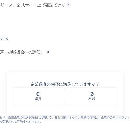
・リリース、公式サイト上で確認できず
1
8
9
い声、挑戦機会への評価。
8
企業調査の内容に満足していますか？
カレッジ〖名楽町校〗 | 総合福祉グループ(macbh Group)～株式会社マックビ
ループ(macbh Group)～株式会社マックビーヒル就労支援機構～
満足
不満
ーヒルズ[蟹江町]
ミ - エン カイシャの評判
あり、当該企業の現状を完全に反映しているとは限りません。最新の情報は、企業の公式ウェブサイ
来変更される可能性があります。