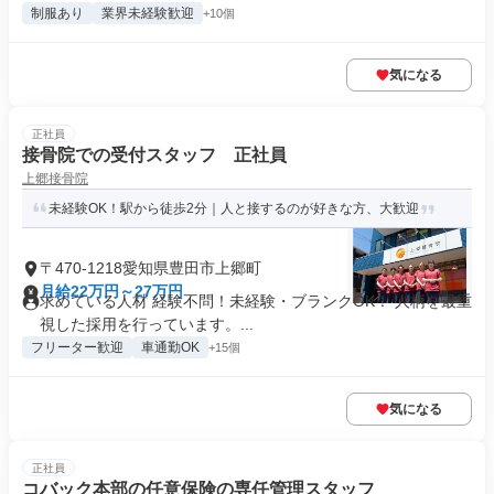
制服あり
業界未経験歓迎
+10個
気になる
正社員
接骨院での受付スタッフ 正社員
上郷接骨院
未経験OK！駅から徒歩2分｜人と接するのが好きな方、大歓迎
〒470-1218愛知県豊田市上郷町
月給22万円～27万円
求めている人材 経験不問！未経験・ブランクOK！ 人柄を最重
視した採用を行っています。...
フリーター歓迎
車通勤OK
+15個
気になる
正社員
コバック本部の任意保険の専任管理スタッフ