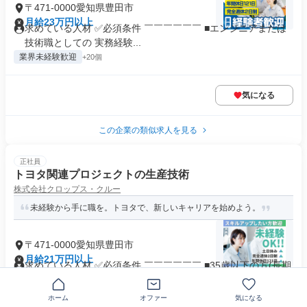
〒471-0000愛知県豊田市
月給23万円以上
求めている人材 ✅必須条件 ￣￣￣￣￣￣ ■エンジニアまたは
技術職としての 実務経験...
業界未経験歓迎
+20個
気になる
この企業の類似求人を見る
正社員
トヨタ関連プロジェクトの生産技術
株式会社クロップス・クルー
未経験から手に職を。トヨタで、新しいキャリアを始めよう。
〒471-0000愛知県豊田市
月給21万円以上
求めている人材 ✅必須条件 ￣￣￣￣￣￣ ■35歳以下の方(長期
キャリア形成のため) ...
業界未経験歓迎
+17個
ホーム
オファー
気になる