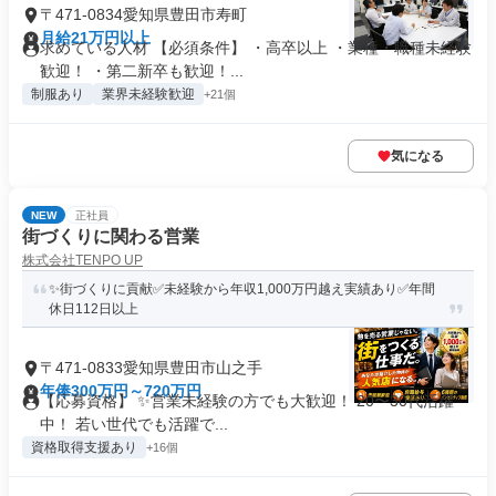
〒471-0834愛知県豊田市寿町
月給21万円以上
求めている人材 【必須条件】 ・高卒以上 ・業種・職種未経験
歓迎！ ・第二新卒も歓迎！...
制服あり
業界未経験歓迎
+21個
気になる
NEW
正社員
街づくりに関わる営業
株式会社TENPO UP
✨街づくりに貢献✅未経験から年収1,000万円越え実績あり✅年間
休日112日以上
〒471-0833愛知県豊田市山之手
年俸300万円～720万円
【応募資格】 ✨営業未経験の方でも大歓迎！ 20〜30代活躍
中！ 若い世代でも活躍で...
資格取得支援あり
+16個