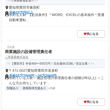
☆未経験者歓迎☆
愛知県豊田市篠原町
月給23万円以上
求める人材: 【必須条件】 * WORD、EXCELの基本操作 * 普通
自動車運転...
気になる
正社員
商業施設の設備管理責任者
二幸産業株式会社
【豊田市】年収400〜500万円！完全週休2日制／安定企業！
〒471-0027愛知県豊田市喜多町
月給25万7000円～34万2000円
求めている人材 ✅施設管理の管理責任者の経験(3年以上) ＜こ
んな方お待ちしています...
制服あり
資格取得支援あり
+25個
気になる