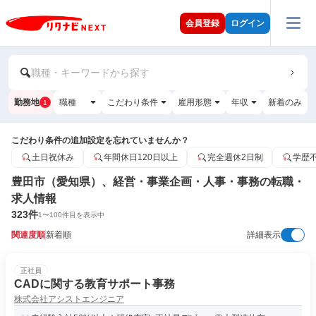
会員登録
ログイン
職種・キーワードから探す
勤務地
職種
こだわり条件
雇用形態
年収
新着のみ
1
こだわり条件の追加設定を忘れていませんか？
土日祝休み
年間休日120日以上
完全週休2日制
学歴
豊田市（愛知県）、経営・事業企画・人事・事務の転職・
求人情報
323
件
1
〜
100
件目を表示中
関連度順
新着順
詳細表示
正社員
CADに関する教育サポート事務
株式会社アシストエンジニア