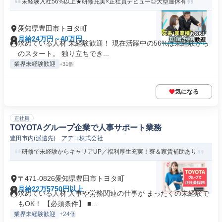
未経験入社56%以上★研修充実×正社員デビュー◎大型連休有
愛知県豊田市トヨタ町
月給24万円～40万円
求めている人材 未経験歓迎！ 現在活躍中の56%は未経験から
のスタート。 独り立ちでき...
業界未経験歓迎
+31個
気になる
正社員
TOYOTAグループ企業で人事サポート業務
豊田市内(派遣先) アデコ株式会社
研修で未経験からキャリアUP／福利厚生充実！寮＆家賃補助あり
〒471-0826愛知県豊田市トヨタ町
月給22万5750円以上
求めている人材 人事や労務関連の仕事が まったくの未経験で
もOK！ 【必須条件】 ■...
業界未経験歓迎
+24個