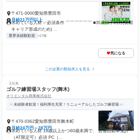
〒471-0000愛知県豊田市
月給21万円以上
求めている人材 ✅必須条件 ￣￣￣￣￣￣ ■35歳以下の方(長期
キャリア形成のため) ...
業界未経験歓迎
+17個
気になる
この企業の類似求人を見る
正社員
ゴルフ練習場スタッフ(舞木)
オリエンタル商事株式会社
未経験者歓迎！福利厚生充実！リニューアルしたゴルフ練習場
〒470-0362愛知県豊田市舞木町
月給24万円～28万円
求めている人材 18歳以上かつ60歳未満で、 普通自動車免許
（AT限定可）必須 PC（...