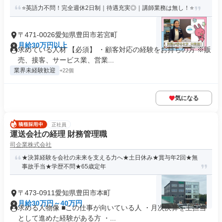
⭐英語力不問！完全週休2日制｜待遇充実◎｜講師業務は無し！⭐
〒471-0026愛知県豊田市若宮町
月給30万円以上
求めている人材 【必須】 ・顧客対応の経験をお持ちの方 ※販
売、接客、サービス業、営業...
業界未経験歓迎
+22個
気になる
正社員
運送会社の経理 財務管理職
司企業株式会社
★決算経験を会社の未来を支える力へ★土日休み★賞与年2回★無
事故手当★学歴不問★65歳定年
〒473-0911愛知県豊田市本町
月給30万円～40万円
求める人物像 ■この仕事が向いている人 ・月次決算を主担当
として進めた経験がある方 ・...