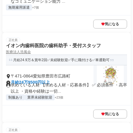
なコミュニケーション能力 ...
無期雇用派遣
+7個
気になる
正社員
イオン内歯科医院の歯科助手・受付スタッフ
医療法人浩風会
月給24.9万＆賞年2回✅未経験歓迎✅手に職付ける✅車通勤可
〒471-0864愛知県豊田市広路町
月給24万9500円以上
求めている人材 【求める人材・応募条件】 ✅ 必須条件 ・高卒
以上 ・資格や経験は一切...
制服あり
業界未経験歓迎
+23個
気になる
正社員