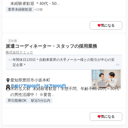
未経験者歓迎 ＊40代・50...
業界未経験歓迎
+12個
気になる
正社員
派遣コーディネーター・スタッフの採用業務
株式会社ケミック
年間休日120日＊自動車業界の大手メーカー様との取引が中心の安
定企業＊
愛知県豊田市小坂本町
月給27万8000円～28万8000円
求める人材: 未経験者歓迎！学歴不問、年齢不問 20代～30代
の男性活躍中！ ※要普...
即日勤務OK
駅近5分以内
気になる