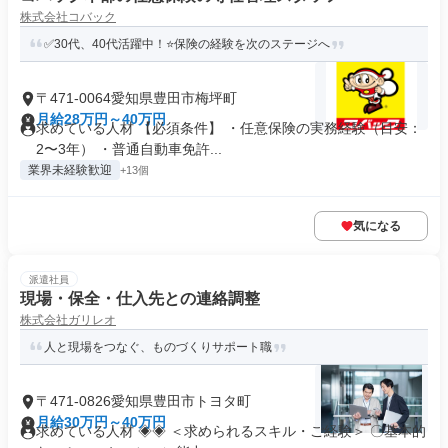
株式会社コバック
✅30代、40代活躍中！⭐保険の経験を次のステージへ
〒471-0064愛知県豊田市梅坪町
月給28万円～40万円
求めている人材 【必須条件】 ・任意保険の実務経験（目安：
2〜3年） ・普通自動車免許...
業界未経験歓迎
+13個
気になる
派遣社員
現場・保全・仕入先との連絡調整
株式会社ガリレオ
人と現場をつなぐ、ものづくりサポート職
〒471-0826愛知県豊田市トヨタ町
月給30万円～40万円
求めている人材 ◈◈ ＜求められるスキル・ご経験＞ 〇基本的