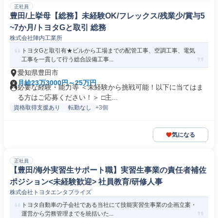
正社員
豊田/上挙母【総務】未経験OK/フレックス/残業少/賞与5
~7か月/トヨタGと取引 総務
株式会社陣内工業所
トヨタGと取引有★ビルから工場までの配管工事、空調工事、電気
工事を一貫して行う総合設備工事...
愛知県豊田市
月給23万3000円～25万円
必要な経験・能力等 ＜未経験から挑戦可能！以下に当てはま
る方はご応募ください！＞ □主...
資格取得支援あり
転勤なし
+3個
気になる
正社員
【豊田/海外実習生サポート職】実習生事業の責任者補佐
ポジション<未経験歓迎> 社員教育/研修人事
株式会社トヨタエンタプライズ
トヨタ自動車の子会社である当社にて技能実習生事業の企画立案・
運営から労務管理までを統括いた...