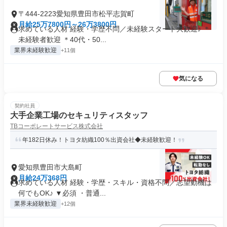
〒444-2223愛知県豊田市松平志賀町
月給25万7800円～26万3800円
求めている人材 経験・学歴不問／未経験スタート大歓迎♪ ＊
未経験者歓迎 ＊40代・50...
業界未経験歓迎
+11個
気になる
契約社員
大手企業工場のセキュリティスタッフ
TBコーポレートサービス株式会社
年182日休み！トヨタ紡織100％出資会社◆未経験歓迎！
愛知県豊田市大島町
月給24万368円
求めている人材 経験・学歴・スキル・資格不問／志望動機は
何でもOK♪ ▼必須 ・普通...
業界未経験歓迎
+12個