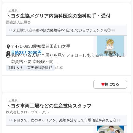
正社員
トヨタ生協メグリア内歯科医院の歯科助手・受付
医療法人広風会
未経験OK◎事務や販売経験等を活かしてジョブチェンジも◎
〒471-0833愛知県豊田市山之手
月給23万2000円
求めている人材 ＊周りを見てフォローしあえる方 ＊高卒以上
◎資格不要 ◎経験不問 ...
制服あり
業界未経験歓迎
+21個
気になる
正社員
トヨタ車両工場などの生産技術スタッフ
株式会社クロップス・クルー
トヨタで、次のキャリアを。経験を活かして市場価値を高める◎