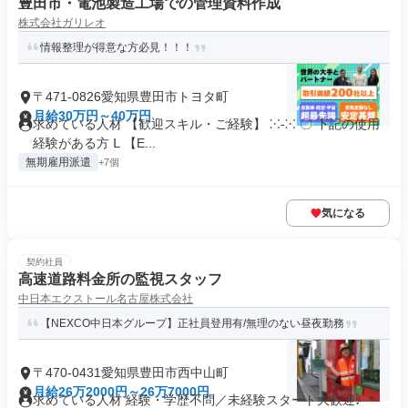
豊田市・電池製造工場での管理資料作成
株式会社ガリレオ
情報整理が得意な方必見！！！
〒471-0826愛知県豊田市トヨタ町
月給30万円～40万円
求めている人材 【歓迎スキル・ご経験】 ⁙-⁙ 〇 下記の使用
経験がある方 Ⅼ 【E...
無期雇用派遣
+7個
気になる
契約社員
高速道路料金所の監視スタッフ
中日本エクストール名古屋株式会社
【NEXCO中日本グループ】正社員登用有/無理のない昼夜勤務
〒470-0431愛知県豊田市西中山町
月給26万2000円～26万7000円
求めている人材 経験・学歴不問／未経験スタート大歓迎♪ ＊