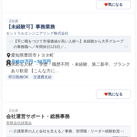
気になる
正社員
【未経験可】事務業務
セントラルエンジニアリング株式会社
【手に職をつけて市場価値が高い人材へ】未経験から大手グループ
の事務職へ／年間休日123日／...
愛知県豊田市トヨタ町
月給25万円～50万円
求める人材: ・学歴・職歴不問 ・未経験、第二新卒、ブランク
あり歓迎 【こんな方に...
即日勤務OK
交通費支給
気になる
正社員
会社運営サポート・総務事務
有限会社緑風会
介護業界の人と会社を支える／事務、管理職・リーダー経験歓迎