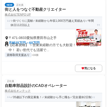
NEW
正社員
街と人をつなぐ不動産クリエイター
株式会社TENPO UP
✨街づくりに貢献✅未経験から年収1,000万円越え実績あり✅年間
休日112日以上
〒471-0833愛知県豊田市山之手
月給25万円～60万円
【応募資格】 ✨営業未経験の方でも大歓迎！ 20〜30代活躍
中！ 若い世代でも活躍で...
資格取得支援あり
+16個
気になる
正社員
自動車部品設計のCADオペレーター
株式会社オンテック
✅35歳以下の限定募集！✅未経験から手に職を✅完全週休2日制