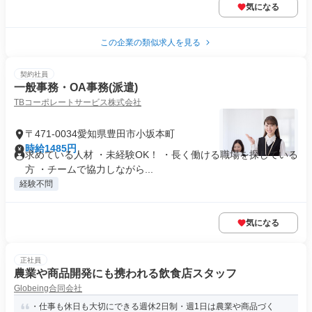
気になる
この企業の類似求人を見る
契約社員
一般事務・OA事務(派遣)
TBコーポレートサービス株式会社
〒471-0034愛知県豊田市小坂本町
時給1485円
求めている人材 ・未経験OK！ ・長く働ける職場を探している
方 ・チームで協力しながら...
経験不問
気になる
正社員
農業や商品開発にも携われる飲食店スタッフ
Globeing合同会社
・仕事も休日も大切にできる週休2日制・週1日は農業や商品づく