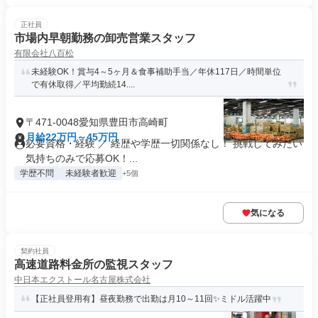
正社員
市場内早朝勤務の卸売営業スタッフ
有限会社八百松
未経験OK！賞与4～5ヶ月＆食事補助手当／年休117日／時間単位
で有休取得／平均勤続14....
〒471-0048愛知県豊田市高崎町
月給22万円～45万円
必要資格・経験 ／ 経歴や学歴一切関係なし！ 挑戦してみたい
気持ちのみで応募OK！...
学歴不問
未経験者歓迎
+5個
気になる
契約社員
高速道路料金所の監視スタッフ
中日本エクストール名古屋株式会社
【正社員登用有】昼夜勤務で出勤は月10～11回✨ミドル活躍中