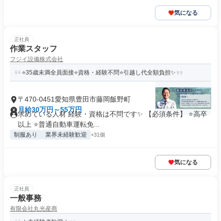
気になる
正社員
作業スタッフ
フジイ設備株式会社
⭐35歳未満全員面接⭐資格・経験不問⭐引越し代全額負担✨
〒470-0451愛知県豊田市藤岡飯野町
月給30万円～55万円
求めている人材 経験・資格は不問です✨ 【必須条件】 ⭐高卒
以上 ⭐普通自動車運転免...
制服あり
業界未経験歓迎
+31個
気になる
正社員
一般事務
有限会社丸光産商