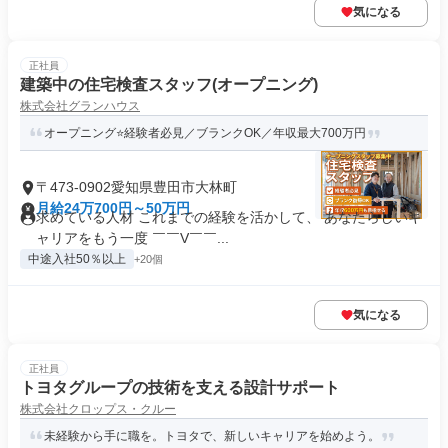
気になる
正社員
建築中の住宅検査スタッフ(オープニング)
株式会社グランハウス
オープニング⭐経験者必見／ブランクOK／年収最大700万円
〒473-0902愛知県豊田市大林町
月給24万700円～50万円
求めている人材 これまでの経験を活かして、 あなたらしいキ
ャリアをもう一度 ￣￣V￣￣...
中途入社50％以上
+20個
気になる
正社員
トヨタグループの技術を支える設計サポート
株式会社クロップス・クルー
未経験から手に職を。トヨタで、新しいキャリアを始めよう。