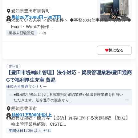
愛知県豊田市志賀町
月給26万1000円～30万円
求めている人材 ＜必須条件＞ ◆事務のお仕事経験がある方 ◆
Excel・Wordの操作...
業界未経験歓迎
+15個
気になる
正社員
【豊田市堤/輸出管理】法令対応・貿易管理業務/豊田通商
Gで福利厚生充実 貿易
株式会社豊通マシナリー
■機械製品輸出における該非判定確認業務や輸出管理業務を担当い
ただきます。法令遵守の観点から...
愛知県豊田市
月給31万5000円以上
必要な経験・能力等 【必須】貿易に関する実務経験 【歓迎】
輸出管理業務経験、CISTE...
年間休日120日以上
+4個