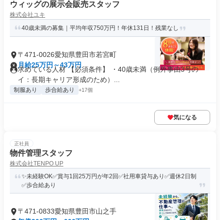
ウィッグの展示会販売スタッフ
株式会社ユキ
40歳未満の募集｜平均年収750万円！年休131日！残業なし
〒471-0026愛知県豊田市若宮町
月給25万円～43万円
求めている人材 【必須条件】 ・40歳未満（例外事由3号の
イ：長期キャリア形成のため）...
制服あり
歩合給あり
+17個
気になる
正社員
物件管理スタッフ
株式会社TENPO UP
✨未経験OK✅賞与1回25万円が年2回✅社用車貸与あり✅週休2日制
✅歩合給あり
〒471-0833愛知県豊田市山之手