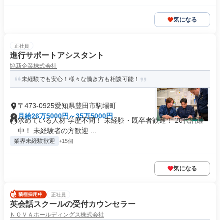
気になる
正社員
進行サポートアシスタント
協新企業株式会社
未経験でも安心！様々な働き方も相談可能！
〒473-0925愛知県豊田市駒場町
月給26万5000円～35万5000円
求めている人材 学歴不問！ 未経験・既卒者歓迎！ 20代活躍
中！ 未経験者の方歓迎 ...
業界未経験歓迎
+15個
気になる
正社員
英会話スクールの受付カウンセラー
ＮＯＶＡホールディングス株式会社