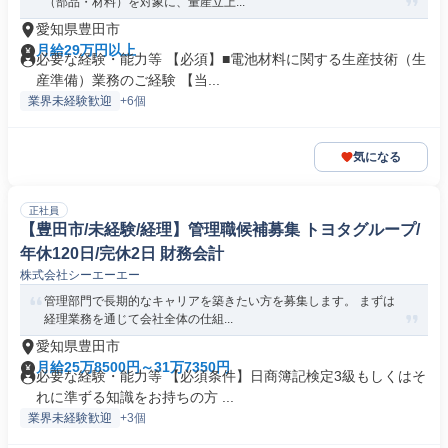
（部品・材料）を対象に、量産立上...
愛知県豊田市
月給29万円以上
必要な経験・能力等 【必須】■電池材料に関する生産技術（生
産準備）業務のご経験 【当...
業界未経験歓迎
+6個
気になる
正社員
【豊田市/未経験/経理】管理職候補募集 トヨタグループ/
年休120日/完休2日 財務会計
株式会社シーエーエー
管理部門で長期的なキャリアを築きたい方を募集します。 まずは
経理業務を通じて会社全体の仕組...
愛知県豊田市
月給25万8500円～31万7350円
必要な経験・能力等 【必須条件】日商簿記検定3級もしくはそ
れに準ずる知識をお持ちの方 ...
業界未経験歓迎
+3個