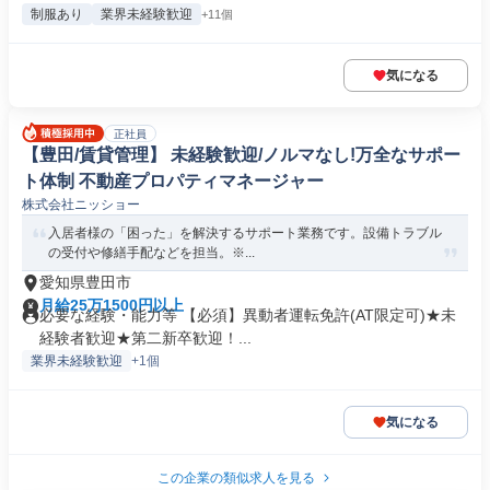
制服あり
業界未経験歓迎
+11個
気になる
正社員
【豊田/賃貸管理】 未経験歓迎/ノルマなし!万全なサポー
ト体制 不動産プロパティマネージャー
株式会社ニッショー
入居者様の「困った」を解決するサポート業務です。設備トラブル
の受付や修繕手配などを担当。※...
愛知県豊田市
月給25万1500円以上
必要な経験・能力等 【必須】異動者運転免許(AT限定可)★未
経験者歓迎★第二新卒歓迎！...
業界未経験歓迎
+1個
気になる
この企業の類似求人を見る