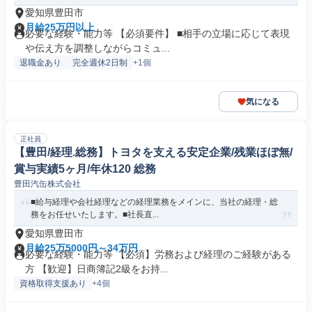
愛知県豊田市
月給25万円以上
必要な経験・能力等 【必須要件】 ■相手の立場に応じて表現
や伝え方を調整しながらコミュ...
退職金あり
完全週休2日制
+1個
気になる
正社員
【豊田/経理.総務】トヨタを支える安定企業/残業ほぼ無/
賞与実績5ヶ月/年休120 総務
豊田汽缶株式会社
■給与経理や会社経理などの経理業務をメインに、当社の経理・総
務をお任せいたします。■社長直...
愛知県豊田市
月給25万5000円～34万円
必要な経験・能力等 【必須】労務および経理のご経験がある
方 【歓迎】日商簿記2級をお持...
資格取得支援あり
+4個