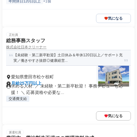
年間休日120日以上
+1個
気になる
正社員
総務事務スタッフ
株式会社日本クリーナー
【未経験・第二新卒歓迎】土日休み＆年休120日以上／サポート充
実／働きやすさ抜群◎健康経営...
愛知県豊田市松ケ枝町
月給25万円以上
求める人材: ／ 未経験・第二新卒歓迎！ 事務デビューも応
援！ ＼ 応募資格や必要な...
交通費支給
気になる
派遣社員