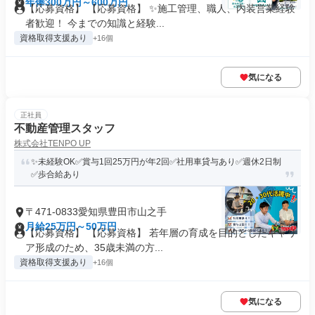
年俸300万円～600万円
【応募資格】 【応募資格】 ✨施工管理、職人、内装営業経験
者歓迎！ 今までの知識と経験...
資格取得支援あり
+16個
気になる
正社員
不動産管理スタッフ
株式会社TENPO UP
✨未経験OK✅賞与1回25万円が年2回✅社用車貸与あり✅週休2日制
✅歩合給あり
〒471-0833愛知県豊田市山之手
月給25万円～50万円
【応募資格】 【応募資格】 若年層の育成を目的としたキャリ
ア形成のため、35歳未満の方...
資格取得支援あり
+16個
気になる