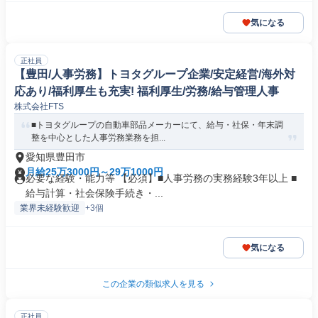
気になる
正社員
【豊田/人事労務】トヨタグループ企業/安定経営/海外対
応あり/福利厚生も充実! 福利厚生/労務/給与管理人事
株式会社FTS
■トヨタグループの自動車部品メーカーにて、給与・社保・年末調
整を中心とした人事労務業務を担...
愛知県豊田市
月給25万3000円～29万1000円
必要な経験・能力等 【必須】■人事労務の実務経験3年以上 ■
給与計算・社会保険手続き・...
業界未経験歓迎
+3個
気になる
この企業の類似求人を見る
正社員