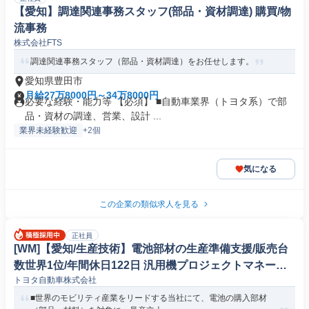
【愛知】調達関連事務スタッフ(部品・資材調達) 購買/物
流事務
株式会社FTS
調達関連事務スタッフ（部品・資材調達）をお任せします。
愛知県豊田市
月給27万8000円～34万8000円
必要な経験・能力等 【必須】 ■自動車業界（トヨタ系）で部
品・資材の調達、営業、設計 ...
業界未経験歓迎
+2個
気になる
この企業の類似求人を見る
正社員
[WM]【愛知/生産技術】電池部材の生産準備支援/販売台
数世界1位/年間休日122日 汎用機プロジェクトマネージ
トヨタ自動車株式会社
ャー
■世界のモビリティ産業をリードする当社にて、電池の購入部材