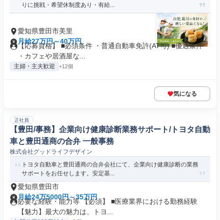
りに挑戦・希望休制度あり・有給...
愛知県豊田市美里
月給27万円～40万円
【応募資格】 ■必須条件 ・普通自動車免許(AT可) ■優遇条件
・カフェや居酒屋な...
主婦・主夫歓迎
+12個
気になる
正社員
【豊田/事務】企業向け健康診断業務サポート/トヨタ自動
車と豊田通商の合弁 一般事務
株式会社グッドライフデザイン
トヨタ自動車と豊田通商の合弁会社にて、企業向け健康診断の業務
サポートをお任せします。安定基...
愛知県豊田市
月給24万5000円～35万円
必要な経験・能力等 【必須】 ■医療業界における勤務経験
【魅力】最大の魅力は、トヨ...