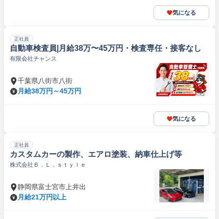
気になる
正社員
自動車検査員|月給38万〜45万円・検査専任・接客なし
有限会社チャンス
千葉県八街市八街
月給38万円～45万円
気になる
正社員
カスタムカーの製作、エアロ塗装、納車仕上げ等
株式会社Ｂ．Ｌ．ｓｔｙｌｅ
静岡県富士宮市上井出
月給21万円以上