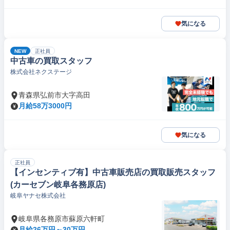
気になる
NEW
正社員
中古車の買取スタッフ
株式会社ネクステージ
青森県弘前市大字高田
月給58万3000円
気になる
正社員
【インセンティブ有】中古車販売店の買取販売スタッフ
(カーセブン岐阜各務原店)
岐阜ヤナセ株式会社
岐阜県各務原市蘇原六軒町
月給26万円～30万円