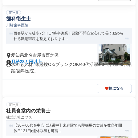
正社員
歯科衛生士
川﨑歯科医院
西春駅から徒歩7分！17時半終業！経験不問◎安心して長く勤めら
れる職場環境を整えております...
愛知県北名古屋市西之保
月給28万円以上
求める人材: 未経験OK/ブランクOK/40代活躍/50代活躍/60代活
躍/歯科医院...
気になる
正社員
社員食堂内の栄養士
株式会社ニフス
【30～60代を中心に活躍中】未経験でも即採用の実績多数◎年間
休日121日(連休取得も可能...