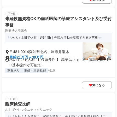
正社員
未経験無資格OKの歯科医師の診療アシスタント及び受付
事務
医療法人幸栄会
水木＋土日半休有｜週34.5h｜先読み行動を意識できる方募集
〒481-0014愛知県北名古屋市井瀬木
月給21万円～30万円
求めている人材 【 必須条件 】 高卒以上 かつ、 電話対応とP
C基本操作が可能で、 ...
制服あり
主婦・主夫歓迎
+21個
気になる
正社員
臨床検査技師
おおばやしマタニティクリニック
「お母さんを笑顔に、家族も笑顔に」を大切にする産婦人科クリニ