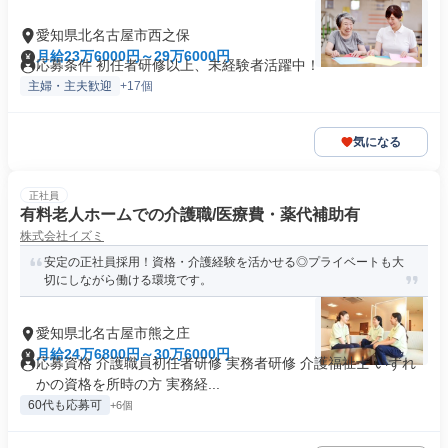
愛知県北名古屋市西之保
月給23万6000円～29万6000円
応募条件 初任者研修以上、未経験者活躍中！
主婦・主夫歓迎
+17個
気になる
正社員
有料老人ホームでの介護職/医療費・薬代補助有
株式会社イズミ
安定の正社員採用！資格・介護経験を活かせる◎プライベートも大
切にしながら働ける環境です。
愛知県北名古屋市熊之庄
月給24万6800円～30万6000円
応募資格 介護職員初任者研修 実務者研修 介護福祉士 いずれ
かの資格を所時の方 実務経...
60代も応募可
+6個