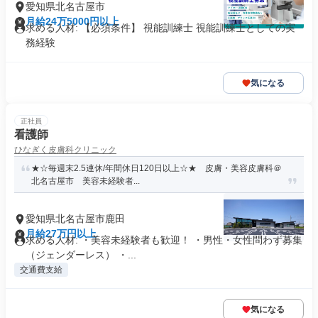
愛知県北名古屋市
月給24万5000円以上
求める人材: 【必須条件】 視能訓練士 視能訓練士としての実
務経験
気になる
正社員
看護師
ひなぎく皮膚科クリニック
★☆毎週末2.5連休/年間休日120日以上☆★ 皮膚・美容皮膚科＠
北名古屋市 美容未経験者...
愛知県北名古屋市鹿田
月給27万円以上
求める人材: ・美容未経験者も歓迎！ ・男性・女性問わず募集
（ジェンダーレス） ・...
交通費支給
気になる