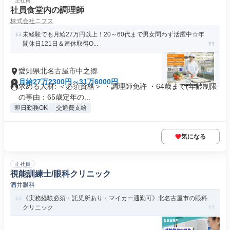
正社員
社員食堂内の調理師
株式会社ニフス
未経験でも月給27万円以上！20～60代まで男女問わず活躍中☆年
間休日121日＆連休取得O...
愛知県北名古屋市中之郷
月給27万2300円～31万6000円
求める人材: ＜必須資格＞ ・調理師免許 ・64歳まで(年齢制限
の事由：65歳定年の...
即日勤務OK
交通費支給
気になる
正社員
視能訓練士/眼科クリニック
酒井眼科
《実務経験必須・託児所あり・マイカー通勤可》北名古屋市の眼科
クリニック