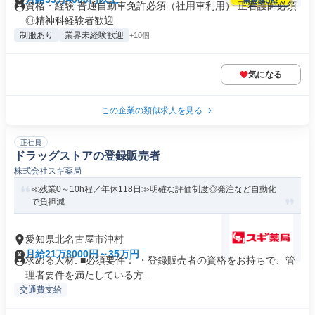
資格・経験 普通自動車免許必須（社用車利用） 正看護師必須
◎精神科経験者歓迎
制服あり
業界未経験歓迎
+10個
気になる
この企業の類似求人を見る
正社員
ドラッグストアの登録販売者
株式会社スギ薬局
≪残業0～10h程／年休118日≫明確な評価制度◎発注など自動化
で負担減
愛知県北名古屋市沖村
月給21万8000円～35万円
求める人材: ■必須要件： ・登録販売者の資格をお持ちで、管
理者要件を満たしている方...
交通費支給