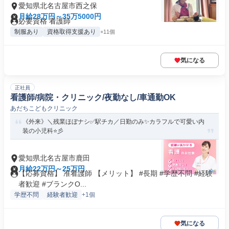
愛知県北名古屋市西之保
月給28万円～35万5000円
必要資格 看護師
制服あり
資格取得支援あり
+11個
気になる
正社員
看護師/病院・クリニック/夜勤なし/車通勤OK
あだちこどもクリニック
《外来》＼残業ほぼナシ✅駅チカ／日勤のみ✨カラフルで可愛い内
装の小児科⭐彡
愛知県北名古屋市鹿田
月給22万円～25万円
【応募資格】 准看護師 【メリット】 #長期 #学歴不問 #経験
者歓迎 #ブランクO...
学歴不問
経験者歓迎
+1個
気になる