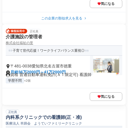
気になる
この企業の類似求人を見る
正社員
介護施設の管理者
株式会社福祉の里
子育て世代応援！ワークライフバランス重視◎
〒481-0038愛知県北名古屋市徳重
月給36万2000円～41万2000円
資格 普通自動車運転免許(ＡＴ限定可) 看護師
学歴不問
+2個
気になる
正社員
内科系クリニックでの看護師(正・准)
医療法人 羊蹄会 ようていファミリークリニック