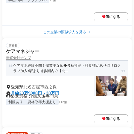
学歴不問
ブランクOK
+1個
気になる
この企業の類似求人を見る
正社員
ケアマネジャー
株式会社ナンブ
ケアマネ経験不問！残業少なめ◆各種社割・社食補助あり◎リロク
ラブ加入♪駅より徒歩圏内◇【北...
愛知県北名古屋市西之保
月給23万9000円～30万円
必要資格 介護支援専門員
制服あり
資格取得支援あり
+12個
気になる