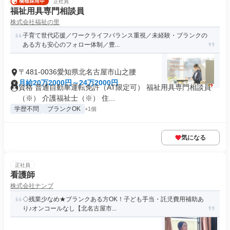
正社員
福祉用具専門相談員
株式会社福祉の里
子育て世代応援／ワークライフバランス重視／未経験・ブランクの
ある方も安心のフォロー体制／豊...
〒481-0036愛知県北名古屋市山之腰
月給20万2000円～24万2000円
資格 普通自動車運転免許（AT限定可） 福祉用具専門相談員
（※） 介護福祉士（※） 住...
学歴不問
ブランクOK
+1個
気になる
正社員
看護師
株式会社ナンブ
◇残業少なめ★ブランクある方OK！子ども手当・託児費用補助あ
り♪オンコールなし【北名古屋市...