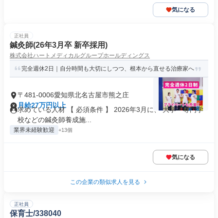
気になる
正社員
鍼灸師(26年3月卒 新卒採用)
株式会社ハートメディカルグループホールディングス
完全週休2日｜自分時間も大切にしつつ、根本から直せる治療家へ
〒481-0006愛知県北名古屋市熊之庄
月給27万円以上
求めている人材 【 必須条件 】 2026年3月に、 大学・専門学
校などの鍼灸師養成施...
業界未経験歓迎
+13個
気になる
この企業の類似求人を見る
正社員
保育士/338040