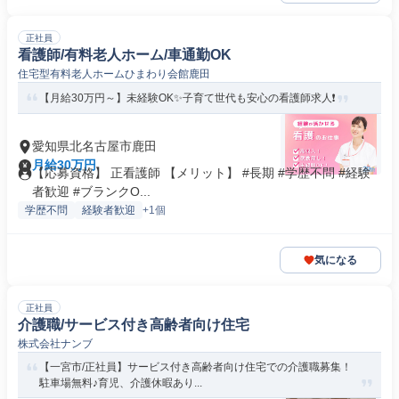
正社員
看護師/有料老人ホーム/車通勤OK
住宅型有料老人ホームひまわり会館鹿田
【月給30万円～】未経験OK✨子育て世代も安心の看護師求人❗️
愛知県北名古屋市鹿田
月給30万円
【応募資格】 正看護師 【メリット】 #長期 #学歴不問 #経験
者歓迎 #ブランクO...
学歴不問
経験者歓迎
+1個
気になる
正社員
介護職/サービス付き高齢者向け住宅
株式会社ナンブ
【一宮市/正社員】サービス付き高齢者向け住宅での介護職募集！
駐車場無料♪育児、介護休暇あり...