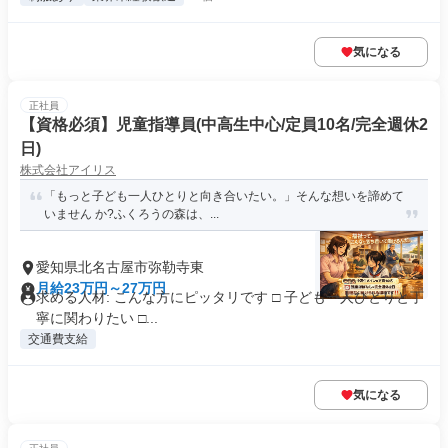
気になる
正社員
【資格必須】児童指導員(中高生中心/定員10名/完全週休2
日)
株式会社アイリス
「もっと子ども一人ひとりと向き合いたい。」そんな想いを諦めて
いません か?ふくろうの森は、...
愛知県北名古屋市弥勒寺東
月給23万円～27万円
求める人材: こんな方にピッタリです □ 子ども一人ひとりと丁
寧に関わりたい □...
交通費支給
気になる