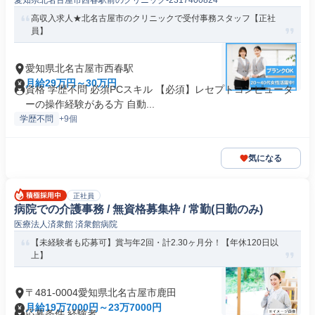
愛知県北名古屋市西春駅前のクリニック-2317400824
高収入求人★北名古屋市のクリニックで受付事務スタッフ【正社
員】
愛知県北名古屋市西春駅
月給29万円～30万円
資格 学歴不問 必須PCスキル 【必須】レセプトコンピュータ
ーの操作経験がある方 自動...
学歴不問
+9個
気になる
正社員
病院での介護事務 / 無資格募集枠 / 常勤(日勤のみ)
医療法人済衆館 済衆館病院
【未経験者も応募可】賞与年2回・計2.30ヶ月分！【年休120日以
上】
〒481-0004愛知県北名古屋市鹿田
月給19万7000円～23万7000円
応募条件 経験者