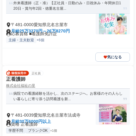
外来看護師（正・准）【正社員・日勤のみ・日祝休み・年間休日1
20日・賞与年2回・徳重名古屋...
〒481-0000愛知県北名古屋市
月給25万3270円～26万8270円
応募資格 ■看護師免許証
主婦・主夫歓迎
+6個
気になる
正社員
正看護師
株式会社福祉の里
病院での看護経験を活かし、次のステージへ。お客様のその人らし
い暮らしに寄り添う訪問看護を新...
〒481-0039愛知県北名古屋市法成寺
月給30万6000円以上
資格 正看護師
学歴不問
ブランクOK
+1個