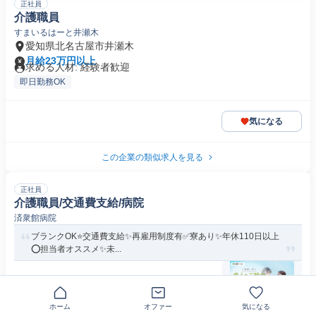
正社員
介護職員
すまいるはーと井瀬木
愛知県北名古屋市井瀬木
月給23万円以上
求める人材: 経験者歓迎
即日勤務OK
気になる
この企業の類似求人を見る
正社員
介護職員/交通費支給/病院
済衆館病院
ブランクOK⭐️交通費支給✨再雇用制度有✅️寮あり✨年休110日以上
⭕️担当者オススメ✨未...
愛知県北名古屋市鹿田
月給18万5000円～19万5000円
【応募資格】 介護福祉士/介護職・ヘルパー/初任者研修（ヘル
ホーム
オファー
気になる