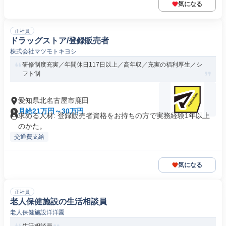
気になる
正社員
ドラッグストア/登録販売者
株式会社マツモトキヨシ
研修制度充実／年間休日117日以上／高年収／充実の福利厚生／シ
フト制
愛知県北名古屋市鹿田
月給21万円～30万円
求める人材: 登録販売者資格をお持ちの方で実務経験1年以上
のかた。
交通費支給
気になる
正社員
老人保健施設の生活相談員
老人保健施設洋洋園