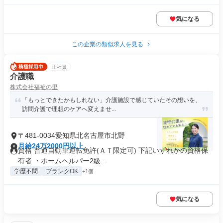
気になる
この企業の類似求人を見る
正社員
介護職
株式会社福祉の里
「もっとできたかもしれない」介護施設で感じていたその想いを、
訪問介護で理想のケアへ変えませ...
〒481-0034愛知県北名古屋市北野
月給24万2000円以上
資格 普通自動車運転免許(ＡＴ限定可) 下記いずれかの資格保
有者 ・ホームヘルパー2級...
学歴不問
ブランクOK
+1個
気になる