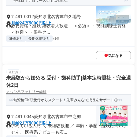
率抜群！子育て中の方も安心の...
〒481-0012愛知県北名古屋市久地野
月給24万5000円以上
必要資格・経験 経験者大歓迎！ ＜必須＞ ・視能訓練士資格
＜歓迎＞ ・眼科ク...
研修あり
長期休暇あり
+1個
気になる
正社員
未経験から始める 受付・歯科助手|基本定時退社・完全週
休2日
まつひろファミリー歯科
無資格OK◎受付からスタート！先輩みんなで成長をサポート◎
〒481-0045愛知県北名古屋市中之郷
月給21万5000円以上
求めている人材 ＼ 未経験歓迎 ／ 年齢・学歴・経験は問いま
せん。 医療系デビューも応...