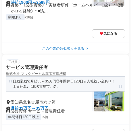
時給1900円～2588円
資格 *《必須資格》* 実務者研修（ホームヘルパー1級） *《活
かせる経験》* ■訪...
制服あり
+26個
気になる
この企業の類似求人を見る
正社員
サービス管理責任者
株式会社 マックビーヒル就労支援機構
日勤常勤で月給33～35万円◎年間休日120日☆入社祝い金あり！
土日休み♪【北名古屋市、名...
愛知県北名古屋市六ツ師
月給33万円～35万円
必要資格 サービス管理責任者
年間休日120日以上
+5個