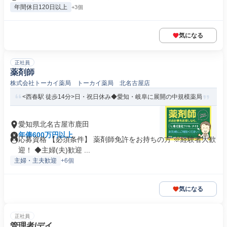
年間休日120日以上
+3個
気になる
正社員
薬剤師
株式会社トーカイ薬局 トーカイ薬局 北名古屋店
<西春駅 徒歩14分>日・祝日休み◆愛知・岐阜に展開の中規模薬局
愛知県北名古屋市鹿田
年俸600万円以上
応募資格 【必須条件】 薬剤師免許をお持ちの方 ※経験者大歓
迎！ ◆主婦(夫)歓迎 ...
主婦・主夫歓迎
+6個
気になる
正社員
管理者/デイ