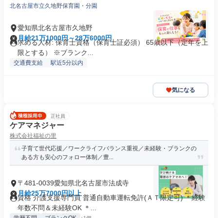
北名古屋市立久地野保育園・分園
愛知県北名古屋市久地野
月給21万1000円～28万6000円
求める人材: 保育士資格（保育士証必須） 65歳以下（定年を上
限とする） ※ブランク...
交通費支給
駅近5分以内
気になる
正社員
ケアマネジャー
株式会社福祉の里
子育て世代応援／ワークライフバランス重視／未経験・ブランクの
ある方も安心のフォロー体制／豊...
〒481-0039愛知県北名古屋市法成寺
月給25万7000円以上
資格 介護支援専門員 普通自動車運転免許(ＡＴ限定可) ＊経験
年数不問＆未経験OK ＊...