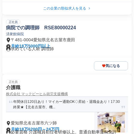
この企業の類似求人を見る
正社員
病院での調理師 RSE80000224
済衆館病院
〒481-0004愛知県北名古屋市鹿田
月給18万5000円以上
求めている人材 調理師
気になる
正社員
介護職
株式会社 マックビーヒル就労支援機構
年間休日120日あり！マイカー通勤OK◇昇給・退職金あり！17:30
終業★【北名古屋市、機...
愛知県北名古屋市六ツ師
月給18万6200円～24万円
必要資格 介護職員初任者研修以上、普通自動車運転免許