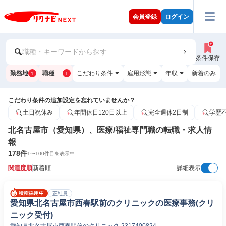
会員登録
ログイン
職種・キーワードから探す
条件保存
勤務地
職種
こだわり条件
雇用形態
年収
新着のみ
1
1
こだわり条件の追加設定を忘れていませんか？
土日祝休み
年間休日120日以上
完全週休2日制
学歴
北名古屋市（愛知県）、医療/福祉専門職の転職・求人情
報
178
件
1
〜
100
件目を表示中
関連度順
新着順
詳細表示
正社員
愛知県北名古屋市西春駅前のクリニックの医療事務(クリ
ニック受付)