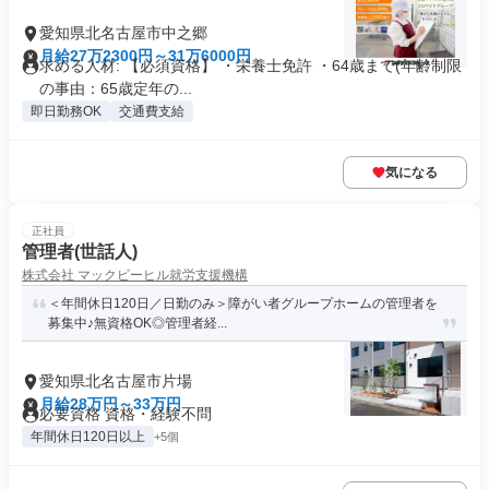
愛知県北名古屋市中之郷
月給27万2300円～31万6000円
求める人材: 【必須資格】 ・栄養士免許 ・64歳まで(年齢制限
の事由：65歳定年の...
即日勤務OK
交通費支給
気になる
正社員
管理者(世話人)
株式会社 マックビーヒル就労支援機構
＜年間休日120日／日勤のみ＞障がい者グループホームの管理者を
募集中♪無資格OK◎管理者経...
愛知県北名古屋市片場
月給28万円～33万円
必要資格 資格・経験不問
年間休日120日以上
+5個