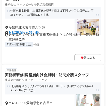
株式会社 マックビーヒル就労支援機構
年間休日120日！土日定休♪管理者経験は不問です◎お気軽にご応
募ください。車通勤OK！【北...
愛知県北名古屋市六ツ師
月給28万円～33万円
必要資格 介護福祉士実務者研修または介護福祉士、普通自動
車運転免許
年間休日120日以上
+5個
気になる
業務委託
実務者研修|富裕層向け会員制・訪問介護スタッフ
株式会社ポピンズファミリーケア
【資格を活かしたい方必見】時給1900円～（経験に応じて給与U
P）/ VIPケア / 1訪...
〒481-0000愛知県北名古屋市