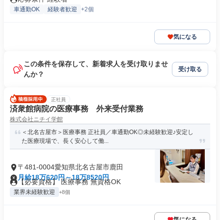
車通勤OK
経験者歓迎
+2個
気になる
この条件を保存して、新着求人を受け取りませ
受け取る
んか？
正社員
済衆館病院の医療事務 外来受付業務
株式会社ニチイ学館
＜北名古屋市＞医療事務 正社員／車通勤OK◎未経験歓迎♪安定し
た医療現場で、長く安心して働...
〒481-0004愛知県北名古屋市鹿田
月給18万620円～18万8520円
【必要資格】 医療事務 無資格OK
業界未経験歓迎
+8個
気になる