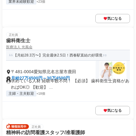
業界未経験歓迎
+23個
気になる
正社員
歯科衛生士
医療法人 光風会
【月給28.3万〜】完全週休2.5日！西春駅直結の好環境
〒481-0004愛知県北名古屋市鹿田
月給27万4500円～30万4500円
求めている人材 経験年数不問！ 【必須】 歯科衛生士資格があ
ればOK◎ 【歓迎】 ...
主婦・主夫歓迎
+18個
気になる
正社員
精神科の訪問看護スタッフ/准看護師