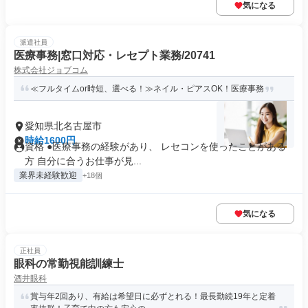
気になる
派遣社員
医療事務|窓口対応・レセプト業務/20741
株式会社ジョブコム
≪フルタイムor時短、選べる！≫ネイル・ピアスOK！医療事務
愛知県北名古屋市
時給1600円
資格 ●医療事務の経験があり、 レセコンを使ったことがある
方 自分に合うお仕事が見...
業界未経験歓迎
+18個
気になる
正社員
眼科の常勤視能訓練士
酒井眼科
賞与年2回あり、有給は希望日に必ずとれる！最長勤続19年と定着