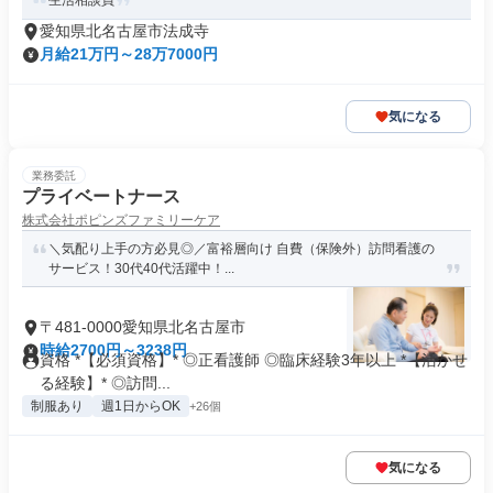
生活相談員
愛知県北名古屋市法成寺
月給21万円～28万7000円
気になる
業務委託
プライベートナース
株式会社ポピンズファミリーケア
＼気配り上手の方必見◎／富裕層向け 自費（保険外）訪問看護の
サービス！30代40代活躍中！...
〒481-0000愛知県北名古屋市
時給2700円～3238円
資格 *【必須資格】* ◎正看護師 ◎臨床経験3年以上 *【活かせ
る経験】* ◎訪問...
制服あり
週1日からOK
+26個
気になる