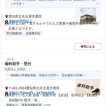
ックです！
愛知県北名古屋市鹿田
月給20万円以上
求める人材: * 電子カルテでの入力業務や書類作成のスキルが
必要となります。
即日勤務OK
交通費支給
気になる
正社員
歯科助手・受付
医療法人 光風会
未経験◎西春駅直結・月給21.9万円〜。完全週休2.5日制
〒481-0004愛知県北名古屋市鹿田
月給21万9500円～24万9500円
求めている人材 資格・経験不問 【必須】 高卒以上 【歓迎】
未経験OK 既卒・第...
制服あり
業界未経験歓迎
+16個