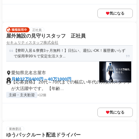
気になる
正社員
屋外施設の見守りスタッフ 正社員
セキュリティスタッフ株式会社
【寮即入居＆寮費3ヶ月無料！】日払い、週払いOK！履歴書いらず
で採用率99％で安定生活スタ...
愛知県北名古屋市
月給32万6400円～40万1000円
【応募資格】 20代～70代までの幅広い年代の男女のスタッフ
が大活躍中です。 【年齢...
主婦・主夫歓迎
+12個
気になる
業務委託
ゆうパックルート配送ドライバー