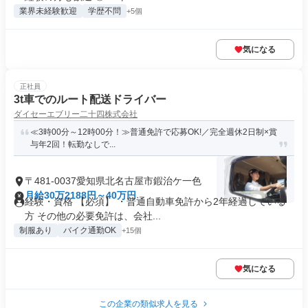
業界未経験歓迎
学歴不問
+5個
気になる
正社員
3t車でのルート配送ドライバー
ダイセーエブリー二十四株式会社
≪3時00分～12時00分！≫普通免許で応募OK!／完全週休2日制×賞
与年2回！転勤なしで...
〒481-0037愛知県北名古屋市鍜治ケ一色
月給30万2188円～40万円
経験・資格 【必須】 ・普通自動車免許から2年経過している
方 その他の必要免許は、会社...
制服あり
バイク通勤OK
+15個
気になる
この企業の類似求人を見る