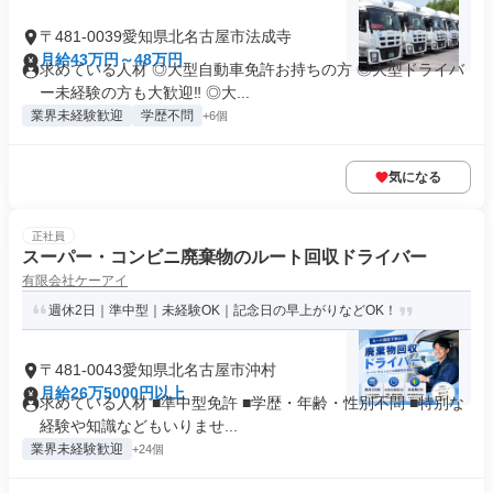
〒481-0039愛知県北名古屋市法成寺
月給43万円～48万円
求めている人材 ◎大型自動車免許お持ちの方 ◎大型ドライバ
ー未経験の方も大歓迎‼ ◎大...
業界未経験歓迎
学歴不問
+6個
気になる
正社員
スーパー・コンビニ廃棄物のルート回収ドライバー
有限会社ケーアイ
週休2日｜準中型｜未経験OK｜記念日の早上がりなどOK！
〒481-0043愛知県北名古屋市沖村
月給26万5000円以上
求めている人材 ■準中型免許 ■学歴・年齢・性別不問 ■特別な
経験や知識などもいりませ...
業界未経験歓迎
+24個