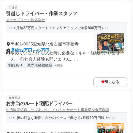
正社員
引越しドライバー・作業スタッフ
メテオドリーム株式会社
❇️月給32万円スタート！キャリアアップで年収800万円❇️
〒481-0035愛知県北名古屋市宇福寺
月給32万円～45万円
求めている人材 ◎入社時に必要なスキル・経験はいりませ
ん！ ◎社会人経験も問いません。...
制服あり
業界未経験歓迎
+26個
気になる
業務委託
お弁当のルート宅配ドライバー
生活協同組合コープあいち くらしのサポート事業部夕食宅配課
午後の好きな時間に自分のペースで働ける♪月収10万円以上✨