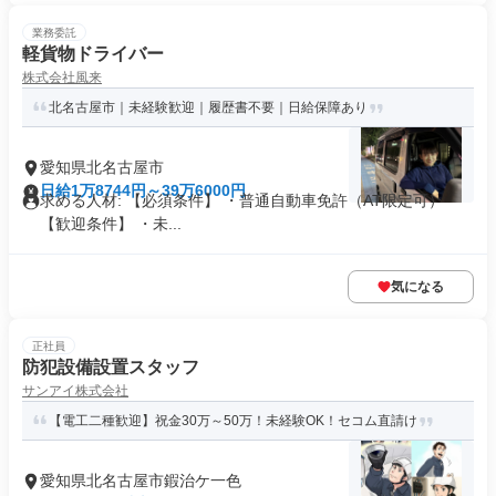
業務委託
軽貨物ドライバー
株式会社風来
北名古屋市｜未経験歓迎｜履歴書不要｜日給保障あり
愛知県北名古屋市
日給1万8744円～39万6000円
求める人材: 【必須条件】 ・普通自動車免許（AT限定可）
【歓迎条件】 ・未...
気になる
正社員
防犯設備設置スタッフ
サンアイ株式会社
【電工二種歓迎】祝金30万～50万！未経験OK！セコム直請け
愛知県北名古屋市鍜治ケ一色