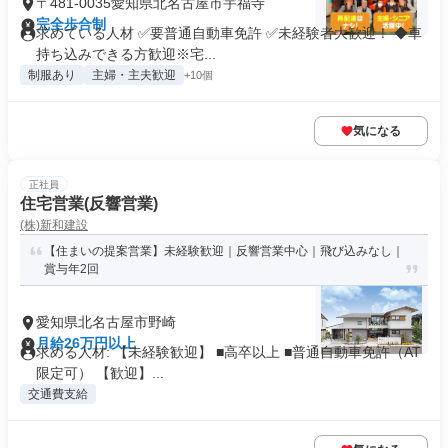
〒481-0035愛知県北名古屋市宇福寺
完全歩合制
求めている人材 ✅要普通自動車免許 ✅未経験者大歓迎！ ◆車
持ち込みできる方歓迎※宅...
制服あり
主婦・主夫歓迎
+10個
気になる
正社員
住宅営業(反響営業)
(株)新和建設
【住まいの提案営業】未経験歓迎｜反響営業中心｜飛び込みなし｜
賞与年2回
愛知県北名古屋市野崎
月給26万円以上
求める人材: 【未経験歓迎】 ■高卒以上 ■普通自動車免許（AT
限定可） 【歓迎】...
交通費支給