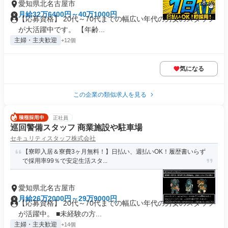
愛知県北名古屋市
月給32万6400円～40万1000円
【応募資格】 20代～70代までの幅広い年代の男女のスタッフ
が大活躍中です。 【年齢...
主婦・主夫歓迎
+12個
気になる
この企業の類似求人を見る
正社員
巡回警備スタッフ 商業施設や駐車場
セキュリティスタッフ株式会社
【寮即入居＆寮費3ヶ月無料！】日払い、週払いOK！履歴書いらず
で採用率99％で安定生活スタ...
愛知県北名古屋市
月給26万2000円～29万9000円
【応募資格】 20代～70代までの幅広い年代の男女のスタッフ
が活躍中。 ■未経験の方...
主婦・主夫歓迎
+14個