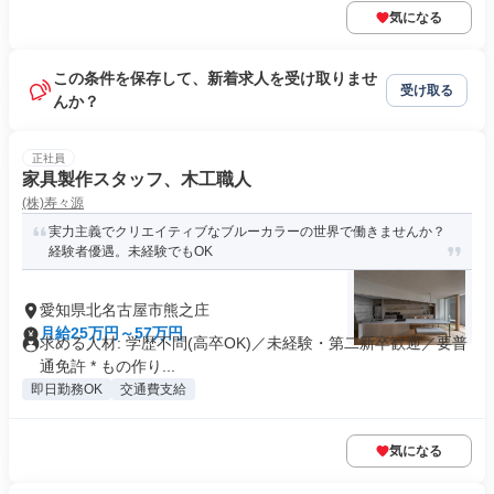
気になる
この条件を保存して、新着求人を受け取りませ
受け取る
んか？
正社員
家具製作スタッフ、木工職人
(株)寿々源
実力主義でクリエイティブなブルーカラーの世界で働きませんか？
経験者優遇。未経験でもOK
愛知県北名古屋市熊之庄
月給25万円～57万円
求める人材: 学歴不問(高卒OK)／未経験・第二新卒歓迎／要普
通免許 * もの作り...
即日勤務OK
交通費支給
気になる