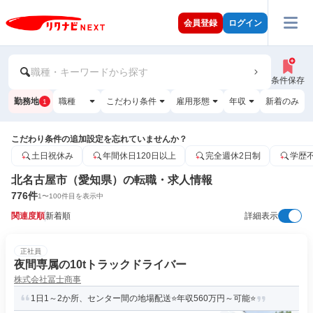
会員登録
ログイン
職種・キーワードから探す
条件保存
勤務地
職種
こだわり条件
雇用形態
年収
新着のみ
1
こだわり条件の追加設定を忘れていませんか？
土日祝休み
年間休日120日以上
完全週休2日制
学歴
北名古屋市（愛知県）の転職・求人情報
776
件
1
〜
100
件目を表示中
関連度順
新着順
詳細表示
正社員
夜間専属の10tトラックドライバー
株式会社冨士商事
1日1～2か所、センター間の地場配送⭐年収560万円～可能⭐