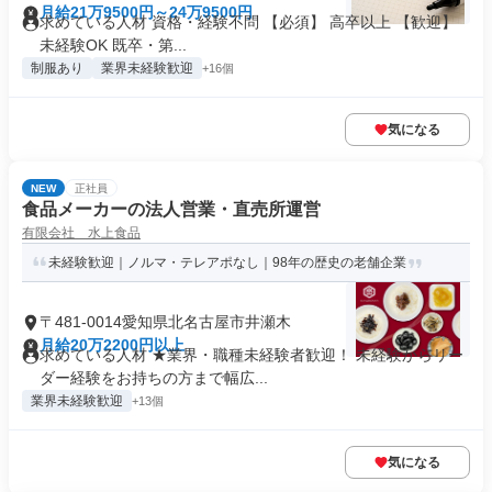
月給21万9500円～24万9500円
求めている人材 資格・経験不問 【必須】 高卒以上 【歓迎】
未経験OK 既卒・第...
制服あり
業界未経験歓迎
+16個
気になる
NEW
正社員
食品メーカーの法人営業・直売所運営
有限会社 水上食品
未経験歓迎｜ノルマ・テレアポなし｜98年の歴史の老舗企業
〒481-0014愛知県北名古屋市井瀬木
月給20万2200円以上
求めている人材 ★業界・職種未経験者歓迎！ 未経験からリー
ダー経験をお持ちの方まで幅広...
業界未経験歓迎
+13個
気になる