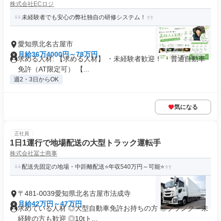
株式会社ECロジ
未経験者でも安心の弊社独自の研修システム！
愛知県北名古屋市
月給36万4000円～78万円
求める人材: 【求める人材】 ・未経験者歓迎！ ・普通自動車
免許（AT限定可） 【...
週2・3日からOK
気になる
正社員
1日1運行で地場配送の大型トラック運転手
株式会社冨士商事
配送先固定の地場・中距離配送⭐年収540万円～可能⭐
〒481-0039愛知県北名古屋市法成寺
月給42万円～47万円
求めている人材 ◎大型自動車免許お持ちの方 ◎ブランク・未
経験の方も歓迎 ◎10tト...