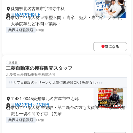
愛知県北名古屋市宇福寺中杁
月給25万円以上
求めている人材 ✅学歴不問 ∟高卒、短大・専門卒、大学卒、
大学院卒など不問 ✅業界・...
業界未経験歓迎
+30個
気になる
正社員
三菱自動車の接客販売スタッフ
北愛知三菱自動車販売株式会社
カフェ併設のクリーンな店舗◎未経験OK！転勤なし♪
〒481-0045愛知県北名古屋市中之郷
月給22万円～26万円
求めている人材 未経験・第二新卒の方も大歓迎！ 自動車の知
識も一切不問です◎ 【先輩...
業界未経験歓迎
+12個