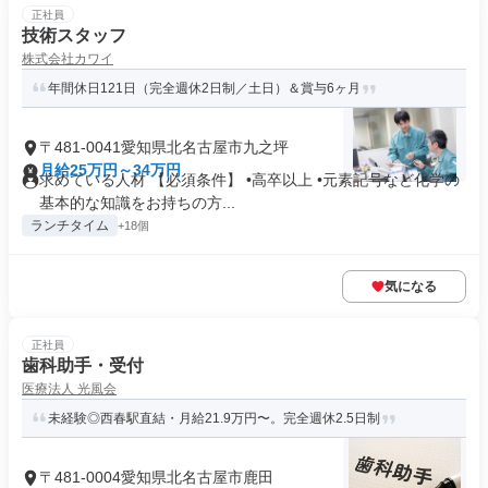
正社員
技術スタッフ
株式会社カワイ
年間休日121日（完全週休2日制／土日）＆賞与6ヶ月
〒481-0041愛知県北名古屋市九之坪
月給25万円～34万円
求めている人材 【必須条件】 •高卒以上 •元素記号など化学の
基本的な知識をお持ちの方...
ランチタイム
+18個
気になる
正社員
歯科助手・受付
医療法人 光風会
未経験◎西春駅直結・月給21.9万円〜。完全週休2.5日制
〒481-0004愛知県北名古屋市鹿田