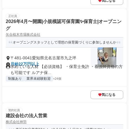
気になる
正社員
2026年4月〜開園|小規模認可保育園✨保育士|オープニン
グ
矢合植木市場株式会社
オープニングスタッフとして理想の保育園づくりに参加しませんか
〒481-0041愛知県北名古屋市九之坪
月給22万円以上
求めている人材 【必須資格】 ・保育士免許 ・看護師資格の方
も可能です ルアナ保...
制服あり
業界未経験歓迎
+24個
気になる
契約社員
建設会社の法人営業
株式会社神羽