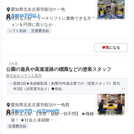
愛知県北名古屋市鍜治ケ一色
月給36万円以上
求める人材: * リーチリフトに乗務できる方 * コミュニケーシ
ョンを円滑に取りなが...
シフト自由
交通費支給
気になる
正社員
公園の遊具や高速道路の標識などの塗装スタッフ
株式会社コヤス工業所
面接1回★未経験歓迎！創業50年超企業での《塗装スタッフ》賞与
年3回（決算賞与あり）◆有給...
愛知県北名古屋市鍜治ケ一色西
月給20万円～35万3000円
求める人材: 【学歴・経験一切不問】 ★職種・業種未経験歓
迎！ ★社会人未経験・...
交通費支給