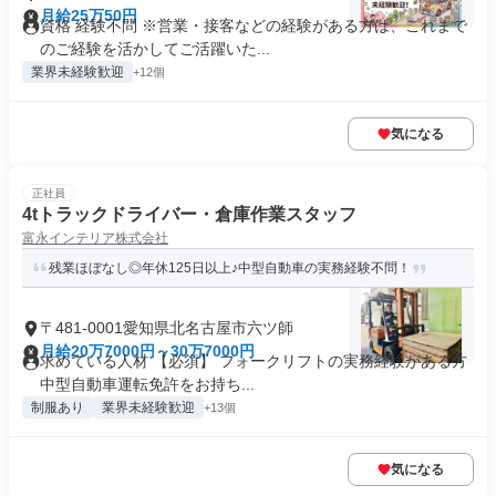
月給25万50円
資格 経験不問 ※営業・接客などの経験がある方は、これまで
のご経験を活かしてご活躍いた...
業界未経験歓迎
+12個
気になる
正社員
4tトラックドライバー・倉庫作業スタッフ
富永インテリア株式会社
残業ほぼなし◎年休125日以上♪中型自動車の実務経験不問！
〒481-0001愛知県北名古屋市六ツ師
月給20万7000円～30万7000円
求めている人材 【必須】 フォークリフトの実務経験がある方
中型自動車運転免許をお持ち...
制服あり
業界未経験歓迎
+13個
気になる