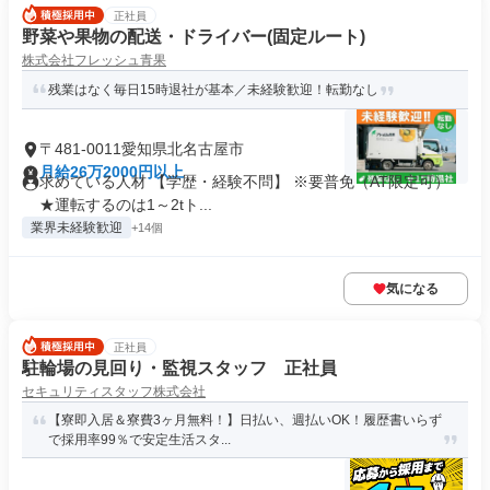
正社員
野菜や果物の配送・ドライバー(固定ルート)
株式会社フレッシュ青果
残業はなく毎日15時退社が基本／未経験歓迎！転勤なし
〒481-0011愛知県北名古屋市
月給26万2000円以上
求めている人材 【学歴・経験不問】 ※要普免（AT限定可）
★運転するのは1～2tト...
業界未経験歓迎
+14個
気になる
正社員
駐輪場の見回り・監視スタッフ 正社員
セキュリティスタッフ株式会社
【寮即入居＆寮費3ヶ月無料！】日払い、週払いOK！履歴書いらず
で採用率99％で安定生活スタ...