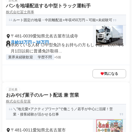
正社員
パンを地場配送する中型トラック運転手
株式会社冨士商事
ルート固定の地場・中距離配送⭐年収450万円～可能⭐未経験可
〒481-0039愛知県北名古屋市法成寺
月給33万円～38万円
求めている人材 ◎中型免許をお持ちの方もしくは、 2007年6
月1日以前に普通免許取得...
業界未経験歓迎
学歴不問
+5個
気になる
正社員
おみやげ菓子のルート配送 兼 営業
株式会社長登屋
＼"地元愛×アクティブワーク"で働こう／若手が中心に活躍！営
業・接客経験が活かせる仕事
〒481-0011愛知県北名古屋市