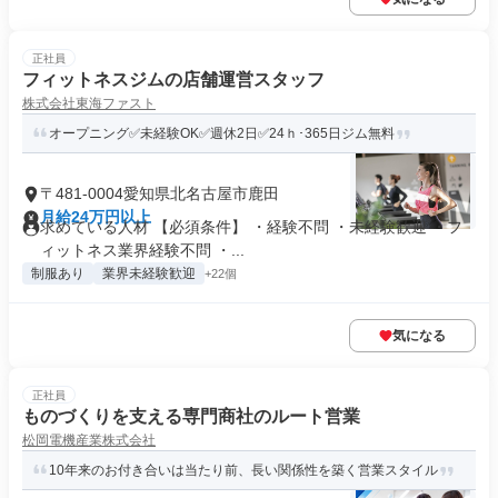
正社員
フィットネスジムの店舗運営スタッフ
株式会社東海ファスト
オープニング✅未経験OK✅週休2日✅24ｈ･365日ジム無料
〒481-0004愛知県北名古屋市鹿田
月給24万円以上
求めている人材 【必須条件】 ・経験不問 ・未経験歓迎 ・フ
ィットネス業界経験不問 ・...
制服あり
業界未経験歓迎
+22個
気になる
正社員
ものづくりを支える専門商社のルート営業
松岡電機産業株式会社
10年来のお付き合いは当たり前、長い関係性を築く営業スタイル