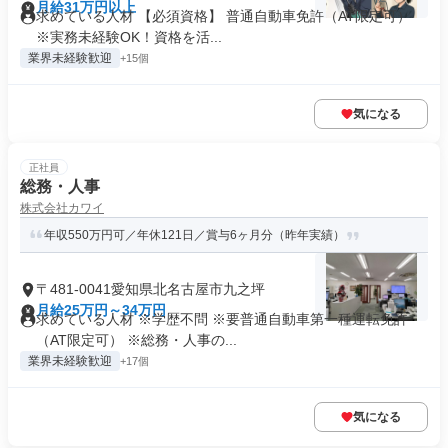
月給31万円以上
求めている人材 【必須資格】 普通自動車免許（AT限定可）
※実務未経験OK！資格を活...
業界未経験歓迎
+15個
気になる
正社員
総務・人事
株式会社カワイ
年収550万円可／年休121日／賞与6ヶ月分（昨年実績）
〒481-0041愛知県北名古屋市九之坪
月給25万円～34万円
求めている人材 ※学歴不問 ※要普通自動車第一種運転免許
（AT限定可） ※総務・人事の...
業界未経験歓迎
+17個
気になる