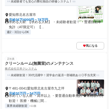
未経験者でも安心の弊社独自の研修システム！
愛知県北名古屋市
月給36万4000円～78万円
求める人材: 【求める人材】 ・未経験者歓迎！ ・普通自動車
免許（AT限定可） 【...
週2・3日からOK
気になる
正社員
クリーンルーム(無菌室)のメンテナンス
株式会社日本クレステム
未経験歓迎！30代活躍中！奨学金の返済一部補助あり◎手当充実
〒481-0041愛知県北名古屋市九之坪
月給30万円～54万円
求めている人材 ・高卒以上 ・要普通自動車免許 ◆未経験の方
歓迎！ 医療・機械に関...
業界未経験歓迎
+11個