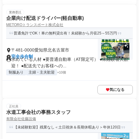
業務委託
企業向け配送ドライバー(軽自動車)
METOROトランスポート株式会社
普通免許でOK！車の無料貸出有！未経験から月収25～55万円
〒481-0000愛知県北名古屋市
完全歩合制
求めている人材 ●要普通自動車（AT限定可） ●未経験者大歓
迎！ ●配送先でお客様への...
制服あり
主婦・主夫歓迎
+10個
気になる
正社員
水道工事会社の事務スタッフ
有限会社佐藤設備
【未経験歓迎】残業なし＜土日祝休＆長期休暇あり＞年休120日