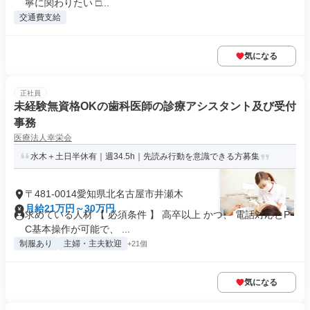
寧に関わりたい □...
交通費支給
気になる
正社員
未経験無資格OKの歯科医師の診療アシスタント及び受付
事務
医療法人幸栄会
水木＋土日半休有｜週34.5h｜先読み行動を意識できる方募集
〒481-0014愛知県北名古屋市井瀬木
月給21万円～30万円
求めている人材 【 必須条件 】 高卒以上 かつ、 電話対応とP
C基本操作が可能で、 ...
制服あり
主婦・主夫歓迎
+21個
気になる