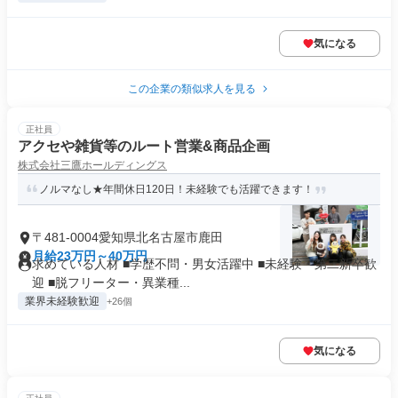
気になる
この企業の類似求人を見る
正社員
アクセや雑貨等のルート営業&商品企画
株式会社三鷹ホールディングス
ノルマなし★年間休日120日！未経験でも活躍できます！
〒481-0004愛知県北名古屋市鹿田
月給23万円～40万円
求めている人材 ■学歴不問・男女活躍中 ■未経験・第二新卒歓
迎 ■脱フリーター・異業種...
業界未経験歓迎
+26個
気になる