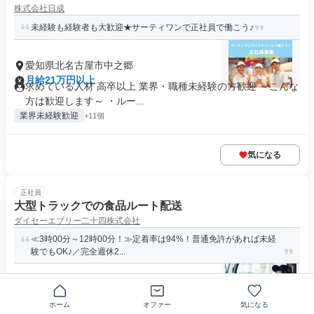
株式会社日成
未経験も経験者も大歓迎★サーティワンで正社員で働こう♪
愛知県北名古屋市中之郷
月給21万円以上
求めている人材 高卒以上 業界・職種未経験の方歓迎 ～こんな
方は歓迎します～ ・ルー...
業界未経験歓迎
+11個
気になる
正社員
大型トラックでの食品ルート配送
ダイセーエブリー二十四株式会社
≪3時00分～12時00分！≫定着率は94%！普通免許があれば未経
験でもOK♪／完全週休2...
〒481-0037愛知県北名古屋市鍜治ケ一色
月給31万5338円～42万円
ホーム
オファー
気になる
経験・資格 【必須】 ・普通自動車免許から3年経過している