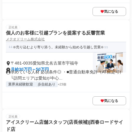
気になる
正社員
個人のお客様に引越プランを提案する反響営業
メテオドリーム株式会社
❇️売り込むより寄り添う。未経験から始める引越し営業❇️
〒481-0035愛知県北名古屋市宇福寺
月給30万円～50万円
求めている人材 必須条件◎ ・■普通自動車免許（AT限定可）
└訪問エリアは愛知が中心...
業界未経験歓迎
歩合給あり
+23個
気になる
正社員
アイスクリーム店舗スタッフ(店長候補)|西春ロードサイ
ド店