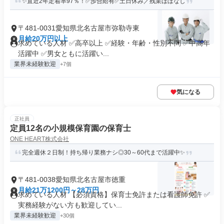
✨直近2年定着率97％！✅歩合給有✅土日休み／残業ほぼなし
〒481-0031愛知県北名古屋市弥勒寺東
月給20万円以上
求めている人材 ✅高卒以上 ✅経験・年齢・性別不問 ✅中高年
活躍中 ✅男女ともに活躍い...
業界未経験歓迎
+7個
気になる
正社員
定員12名の小規模保育園の保育士
ONE HEART株式会社
完全週休２日制！持ち帰り業務ナシ◎30～60代まで活躍中✨
〒481-0038愛知県北名古屋市徳重
月給21万1200円～28万円
求めている人材 【必須資格】保育士免許または看護師免許 ✅
実務経験がない方も歓迎してい...
業界未経験歓迎
+30個