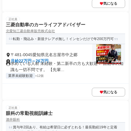
気になる
正社員
三菱自動車のカーライフアドバイザー
北愛知三菱自動車販売株式会社
転勤・飛込み・新規テレアポ無し！インセンだけで年200万円可
〒481-0045愛知県北名古屋市中之郷
月給22万円～26万円
求めている人材 未経験・第二新卒の方も大歓迎！ 自動車の知
識も一切不問です。 【先輩...
業界未経験歓迎
+12個
気になる
正社員
眼科の常勤視能訓練士
酒井眼科
賞与年2回あり、有給は希望日に必ずとれる！最長勤続19年と定着