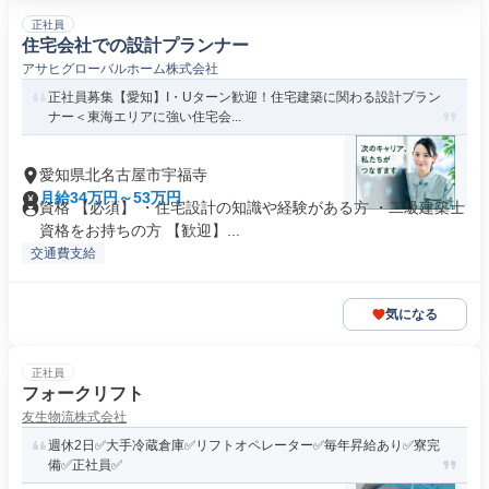
正社員
住宅会社での設計プランナー
アサヒグローバルホーム株式会社
正社員募集【愛知】I・Uターン歓迎！住宅建築に関わる設計プラン
ナー＜東海エリアに強い住宅会...
愛知県北名古屋市宇福寺
月給34万円～53万円
資格 【必須】 ・住宅設計の知識や経験がある方 ・二級建築士
資格をお持ちの方 【歓迎】...
交通費支給
気になる
正社員
フォークリフト
友生物流株式会社
週休2日✅大手冷蔵倉庫✅リフトオペレーター✅毎年昇給あり✅寮完
備✅正社員✅