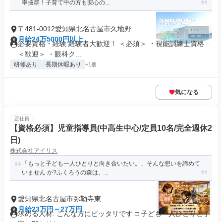
率抜群！子育て中の方も安心の...
〒481-0012愛知県北名古屋市久地野
月給24万5000円以上
必要資格・経験 経験者大歓迎！ ＜必須＞ ・視能訓練士資格
＜歓迎＞ ・眼科ク...
研修あり
長期休暇あり
+1個
気になる
正社員
【資格必須】児童指導員(中高生中心/定員10名/完全週休2
日)
株式会社アイリス
「もっと子ども一人ひとりと向き合いたい。」そんな想いを諦めて
いません か?ふくろうの森は、...
愛知県北名古屋市弥勒寺東
月給23万円～27万円
求める人材: こんな方にピッタリです □ 子ども一人ひとりと丁