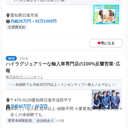
ライム上場ならではの充実した福...
愛知県日進市栄
月給28万円～33万1000円
交通費支給
気になる
NEW
正社員
ハイラグジュアリーな輸入車専門店の100%反響営業･広
報
株式会社サンシンオート
✨未経験でも月給30万円以上＋インセンティブ✨個人ノルマなし
〒470-0128愛知県日進市浅田平子
月給30万円～45万円
求めている人材 高卒以上･経験不問 ※要普免(MT歓迎･AT可) ⭐
全くの未経験でも...
業界未経験歓迎
歩合給あり
+23個