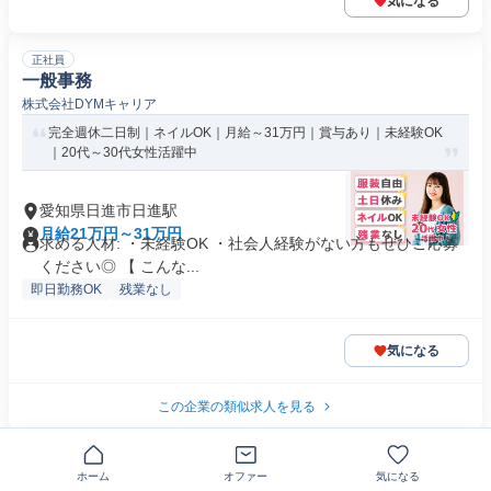
気になる
正社員
一般事務
株式会社DYMキャリア
完全週休二日制｜ネイルOK｜月給～31万円｜賞与あり｜未経験OK
｜20代～30代女性活躍中
愛知県日進市日進駅
月給21万円～31万円
求める人材: ・未経験OK ・社会人経験がない方もぜひご応募
ください◎ 【 こんな...
即日勤務OK
残業なし
気になる
この企業の類似求人を見る
正社員
スーパーバイザー エリアマネージャ 株式会社 トリドー
ホーム
オファー
気になる