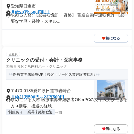
愛知県日進市
月給20万5500円以上
求める人材: 【必要な免許・資格】 普通自動車運転免許 【必
要な学歴・経験・スキル...
気になる
正社員
クリニックの受付・会計・医療事務
岩崎台おおぐち内科ハートクリニック
医療業界未経験OK！接客・サービス業経験者歓迎♪
〒470-0135愛知県日進市岩崎台
月給21万500円～23万500円
求めている人材 医療業界未経験者OK ●PCの文字入力ができる
方 ●接客、接遇の経験...
制服あり
業界未経験歓迎
+7個
気になる