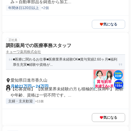
み＞自動車部品を鋳造から加工...
年間休日120日以上
+2個
気になる
正社員
調剤薬局での医療事務スタッフ
キョーワ薬局株式会社
■医療に関わるお仕事■医療業界未経験OK■賞与実績2.60ヶ月■福利
厚生充実■経験や資格が...
愛知県日進市香久山
月給21万円～24万円
【応募資格】 【医療業界未経験の方も積極的に採用中】 経験
や年齢、資格は一切不問です。...
主婦・主夫歓迎
+11個
気になる