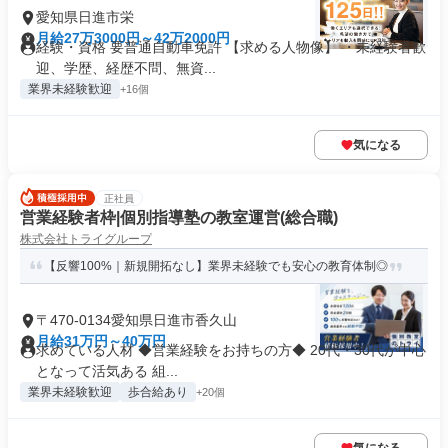
愛知県日進市栄
月給27万3000円～42万2000円
経験・資格 要普通自動車免許 【求める人物像】 ・未経験者歓
迎、学歴、経歴不問、無資...
業界未経験歓迎
+16個
気になる
正社員
営業経験者枠|個別指導塾の教室運営(総合職)
株式会社トライグループ
【反響100%｜新規開拓なし】業界未経験でも安心の教育体制◎
〒470-0134愛知県日進市香久山
月給31万円～40万円
求めている人材 ◆営業経験をお持ちの方◆ 20代・30代が中心
となって活気ある 組...
業界未経験歓迎
歩合給あり
+20個