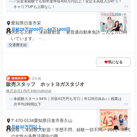
✅完全未経験でも初年度年収400万円以上！安定＆高収入が叶う！
キャリアUPも上限なし！
愛知県日進市栄
月給29万2000円～44万1000円
求める人材: ・未経験歓迎 ・要普通自動車免許 こんな方に向
いています。 ・...
交通費支給
気になる
正社員
販売スタッフ ホットヨガスタジオ
株式会社LAVA International
未経験スタート94%｜月収43万円も可◎｜年128日休み♪｜残業は
月平均2時間以下
〒470-0134愛知県日進市香久山
月給30万円以上
資格 ＼未経験大歓迎！学歴不問、経験一切不問／ 20代～30代
の女性が多数活躍中の職...