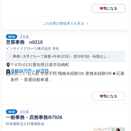
気になる
この企業の類似求人を見る
NEW
正社員
営業事務 n0210
インサイドグロース株式会社 本社
事務✨大手グループ基盤⭐️年休123日・賞与年2回・転勤なし
〒470-0131愛知県日進市岩崎町
月給26万円～40万円
求めている人材 学歴不問 職種未経験OK 業種未経験OK ■ 応募
条件 ・普通自動車運...
気になる
NEW
正社員
一般事務・庶務事務/67926
社会福祉法人日進福祉会