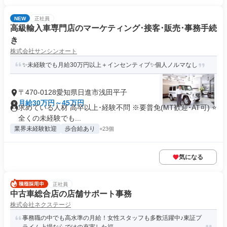
NEW
正社員
高級輸入車専門店のマーケティング･接客･販売･事務手続
き
株式会社サンシンオート
✨未経験でも月給30万円以上＋インセンティブ✨個人ノルマなし
〒470-0128愛知県日進市浅田平子
月給30万円～45万円
求めている人材 高卒以上･経験不問 ※要普免(MT歓迎･AT可) ⭐
全くの未経験でも...
業界未経験歓迎
歩合給あり
+23個
気になる
正社員
中古車総合店の店舗サポート事務
株式会社ネクステージ
事務職の中でも高水準の月給！女性スタッフも多数活躍中♪東証プ