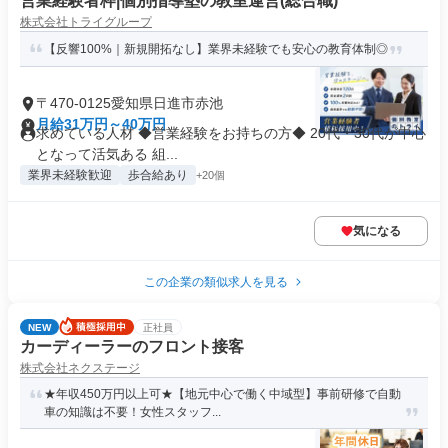
営業経験者枠|個別指導塾の教室運営(総合職)
株式会社トライグループ
【反響100%｜新規開拓なし】業界未経験でも安心の教育体制◎
〒470-0125愛知県日進市赤池
月給31万円～40万円
求めている人材 ◆営業経験をお持ちの方◆ 20代・30代が中心
となって活気ある 組...
業界未経験歓迎
歩合給あり
+20個
気になる
この企業の類似求人を見る
NEW
正社員
カーディーラーのフロント接客
株式会社ネクステージ
★年収450万円以上可★【地元中心で働く中域型】事前研修で自動
車の知識は不要！女性スタッフ...