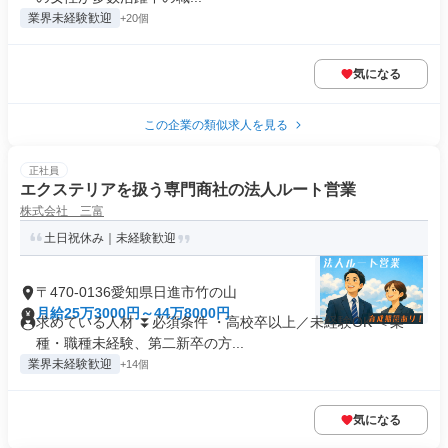
業界未経験歓迎
+20個
気になる
この企業の類似求人を見る
正社員
エクステリアを扱う専門商社の法人ルート営業
株式会社 三富
土日祝休み｜未経験歓迎
〒470-0136愛知県日進市竹の山
月給25万3000円～44万8000円
求めている人材 ⏬必須条件 ・高校卒以上／未経験OK ＜業
種・職種未経験、第二新卒の方...
業界未経験歓迎
+14個
気になる