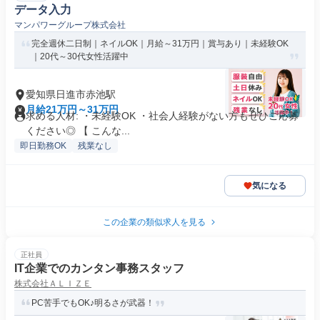
データ入力
マンパワーグループ株式会社
完全週休二日制｜ネイルOK｜月給～31万円｜賞与あり｜未経験OK
｜20代～30代女性活躍中
愛知県日進市赤池駅
月給21万円～31万円
求める人材: ・未経験OK ・社会人経験がない方もぜひご応募
ください◎ 【 こんな...
即日勤務OK
残業なし
気になる
この企業の類似求人を見る
正社員
IT企業でのカンタン事務スタッフ
株式会社ＡＬＩＺＥ
PC苦手でもOK♪明るさが武器！