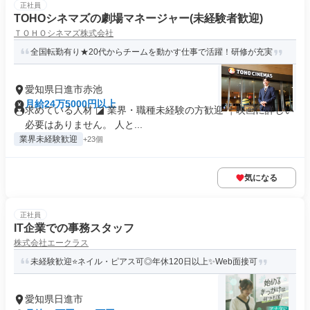
正社員
TOHOシネマズの劇場マネージャー(未経験者歓迎)
ＴＯＨＯシネマズ株式会社
全国転勤有り★20代からチームを動かす仕事で活躍！研修が充実
愛知県日進市赤池
月給24万5000円以上
求めている人材 ◪ 業界・職種未経験の方歓迎 ￤映画に詳しい
必要はありません。 人と...
業界未経験歓迎
+23個
気になる
正社員
IT企業での事務スタッフ
株式会社エークラス
未経験歓迎⭐ネイル・ピアス可◎年休120日以上✨Web面接可
愛知県日進市