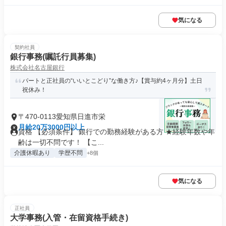
気になる
契約社員
銀行事務(嘱託行員募集)
株式会社名古屋銀行
パートと正社員の“いいとこどり”な働き方♪【賞与約4ヶ月分】土日
祝休み！
〒470-0113愛知県日進市栄
月給20万3000円以上
資格 【必須条件】 銀行での勤務経験がある方 ★経験年数や年
齢は一切不問です！ 【こ...
介護休暇あり
学歴不問
+8個
気になる
正社員
大学事務(入管・在留資格手続き)