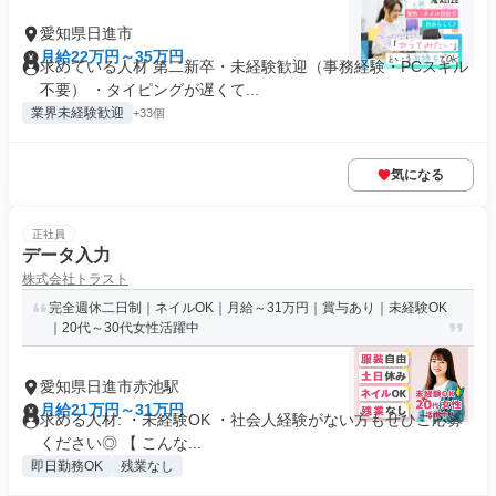
愛知県日進市
月給22万円～35万円
求めている人材 第二新卒・未経験歓迎（事務経験・PCスキル
不要） ・タイピングが遅くて...
業界未経験歓迎
+33個
気になる
正社員
データ入力
株式会社トラスト
完全週休二日制｜ネイルOK｜月給～31万円｜賞与あり｜未経験OK
｜20代～30代女性活躍中
愛知県日進市赤池駅
月給21万円～31万円
求める人材: ・未経験OK ・社会人経験がない方もぜひご応募
ください◎ 【 こんな...
即日勤務OK
残業なし