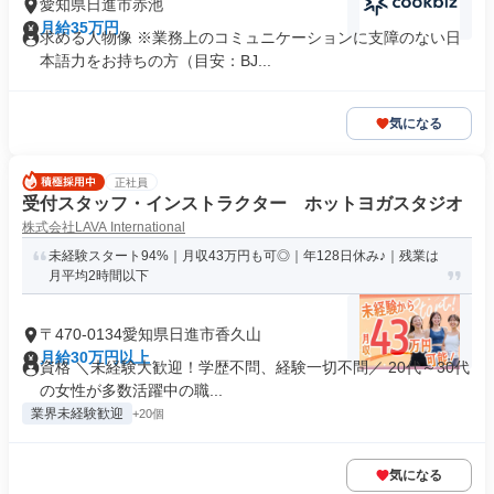
愛知県日進市赤池
月給35万円
求める人物像 ※業務上のコミュニケーションに支障のない日
本語力をお持ちの方（目安：BJ...
気になる
正社員
受付スタッフ・インストラクター ホットヨガスタジオ
株式会社LAVA International
未経験スタート94%｜月収43万円も可◎｜年128日休み♪｜残業は
月平均2時間以下
〒470-0134愛知県日進市香久山
月給30万円以上
資格 ＼未経験大歓迎！学歴不問、経験一切不問／ 20代～30代
の女性が多数活躍中の職...
業界未経験歓迎
+20個
気になる