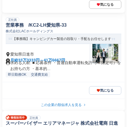
気になる
正社員
営業事務 /KC2-LH愛知県-33
株式会社LACホールディングス
【事務職】キャンピングカー製造の段取り・手配をお任せします
愛知県日進市
月給33万3333円～41万6667円
求める人材: ■ 応募条件 ・普通自動車運転免許（AT限定可）を
お持ちの方 ・基本的...
即日勤務OK
交通費支給
気になる
この企業の類似求人を見る
正社員
スーパーバイザー エリアマネージャ 株式会社電商 日進