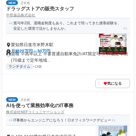
NEW
正社員
ドラッグストアの販売スタッフ
中部薬品株式会社
賞与年2回、退職金制度もあり。これまで培ってきた接客経験を、
安定した環境で活かしませんか。
愛知県日進市米野木駅
月給20万円～30万円
資格 ※高卒以上 ※要普通自動車免許/AT限定可 ※60歳定年制
(70歳まで定年地域...
ランチタイム
+13個
気になる
NEW
正社員
AIを使って業務効率化のIT事務
株式会社NEFコミュニケーションズ
IT事務からエンジニアになろう！◎オフィスワークデビュー