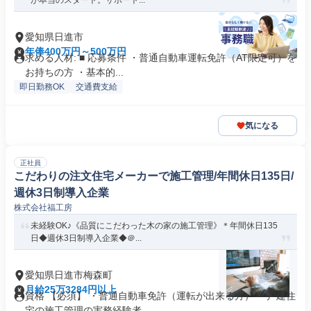
が本当のスタート。サポート...
愛知県日進市
年俸400万円～500万円
求める人材: ■ 応募条件 ・普通自動車運転免許（AT限定可）を
お持ちの方 ・基本的...
即日勤務OK
交通費支給
気になる
正社員
こだわりの注文住宅メーカーで施工管理/年間休日135日/
週休3日制導入企業
株式会社福工房
未経験OK♪《品質にこだわった木の家の施工管理》＊年間休日135
日◆週休3日制導入企業◆＠...
愛知県日進市梅森町
月給25万3284円以上
資格 【必須】 ・普通自動車免許（運転が出来る方） ・戸建住
宅の施工管理の実務経験者 ...