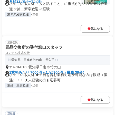
月給22万円～35万円
求めている人材 「人と話すこと」に抵抗がない方 ✅未経験歓
迎 ✅第二新卒歓迎 ✅経験...
業界未経験歓迎
+26個
気になる
業務委託
景品交換所の受付窓口スタッフ
ロンテム株式会社
愛知県 日進市竹の山 長久手
〒470-0136愛知県日進市竹の山
1業務あたり 7000円～1万5300円（業務 30分）
求めている人材 ★土日を含む業務対応が可能な方は歓迎（優
遇）！！ ★未経験の方も応募可...
主婦・主夫歓迎
+12個
気になる
正社員