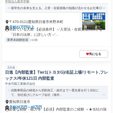
学校法人栗本学園
留学生の未来を支える。入管・在留資格の知識が活かせるお仕事◎
〒470-0111愛知県日進市米野木町
月給21万円以上
求めている人材 【必須条件】 ✅入管法・在留資格に関する
「日本の法律」に詳しい方 ✅...
業界未経験歓迎
+10個
気になる
正社員
日進【内部監査】Tier1(トヨタG)/名証上場/リモート,フレ
ックス/年休121日 内部監査
中央可鍛工業株式会社
自動車部品の鋳造から切削加工・組付まで一貫生産を行う当社に
て、当社並びにグループ会社（海外...
愛知県日進市
月給28万円～40万円
必要な経験・能力等 【必須】内部監査のご経験 ＜★当社の強