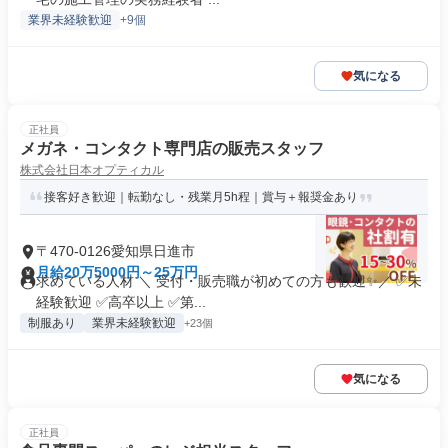
業界未経験歓迎
+9個
気になる
正社員
メガネ・コンタクト専門店の販売スタッフ
株式会社日本オプティカル
接客好き歓迎｜転勤なし・残業月5h程｜賞与＋報奨金あり
〒470-0126愛知県日進市
月給20万5000円～25万円
求めている人材 ＼ 受付・販売職が初めての方も歓迎✨／ ✅未
経験歓迎 ✅高卒以上 ✅第...
制服あり
業界未経験歓迎
+23個
気になる
正社員