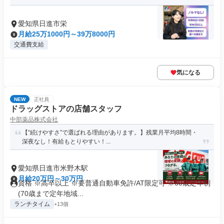
愛知県日進市栄
月給25万1000円～39万8000円
交通費支給
気になる
NEW
正社員
ドラッグストアの店舗スタッフ
中部薬品株式会社
【“続けやすさ”で選ばれる理由があります。】残業月平均8時間・
深夜なし！有給もとりやすい！...
愛知県日進市米野木駅
月給20万円～30万円
資格 ※高卒以上 ※要普通自動車免許/AT限定可 ※60歳定年制
(70歳まで定年地域...
ランチタイム
+13個