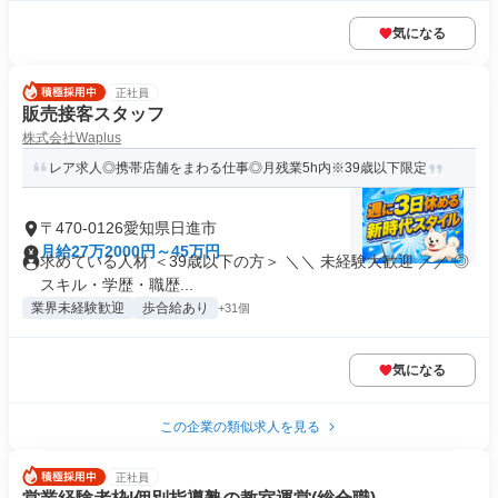
気になる
正社員
販売接客スタッフ
株式会社Waplus
レア求人◎携帯店舗をまわる仕事◎月残業5h内※39歳以下限定
〒470-0126愛知県日進市
月給27万2000円～45万円
求めている人材 ＜39歳以下の方＞ ＼＼ 未経験大歓迎 ／／ ◎
スキル・学歴・職歴...
業界未経験歓迎
歩合給あり
+31個
気になる
この企業の類似求人を見る
正社員