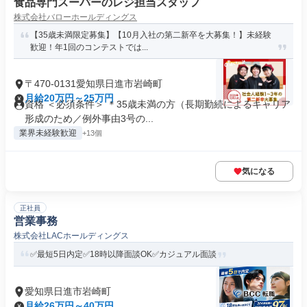
食品専門スーパーのレジ担当スタッフ
株式会社バローホールディングス
【35歳未満限定募集】【10月入社の第二新卒を大募集！】未経験
歓迎！年1回のコンテストでは...
〒470-0131愛知県日進市岩崎町
月給20万円～25万円
資格 ＜必須条件＞ ＊35歳未満の方（長期勤続によるキャリア
形成のため／例外事由3号の...
業界未経験歓迎
+13個
気になる
正社員
営業事務
株式会社LACホールディングス
✅最短5日内定✅18時以降面談OK✅カジュアル面談
愛知県日進市岩崎町
月給26万円～40万円