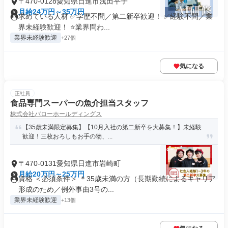
〒470-0128愛知県日進市浅田平子
月給24万円～35万円
求めている人材 ✅学歴不問／第二新卒歓迎！ ✅経験不問／業
界未経験歓迎！ ⭐業界問わ...
業界未経験歓迎
+27個
気になる
正社員
食品専門スーパーの魚介担当スタッフ
株式会社バローホールディングス
【35歳未満限定募集】【10月入社の第二新卒を大募集！】未経験
歓迎！三枚おろしもお手の物、...
〒470-0131愛知県日進市岩崎町
月給20万円～25万円
資格 ＜必須条件＞ ＊35歳未満の方（長期勤続によるキャリア
形成のため／例外事由3号の...
業界未経験歓迎
+13個