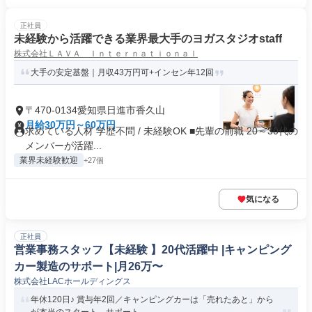
正社員
未経験から活躍できる業界最大手のヨガスタジオstaff
株式会社ＬＡＶＡ Ｉｎｔｅｒｎａｔｉｏｎａｌ
大手の安定基盤｜月収43万円可+インセン年12回
〒470-0134愛知県日進市香久山
月給30万円～60万円
求めている人材 学歴不問 / 未経験OK ■先輩の前職 20～30代の
メンバーが活躍...
業界未経験歓迎
+27個
気になる
正社員
営業事務スタッフ【未経験 】20代活躍中 |キャンピング
カー製造のサポート|月26万〜
株式会社LACホールディングス
年休120日♪ 賞与年2回／キャンピングカーは「売れたあと」から