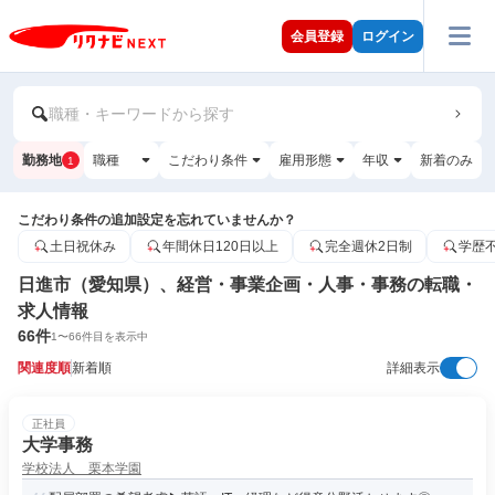
会員登録
ログイン
職種・キーワードから探す
勤務地
職種
こだわり条件
雇用形態
年収
新着のみ
1
こだわり条件の追加設定を忘れていませんか？
土日祝休み
年間休日120日以上
完全週休2日制
学歴
日進市（愛知県）、経営・事業企画・人事・事務の転職・
求人情報
66
件
1
〜
66
件目を表示中
関連度順
新着順
詳細表示
正社員
大学事務
学校法人 栗本学園