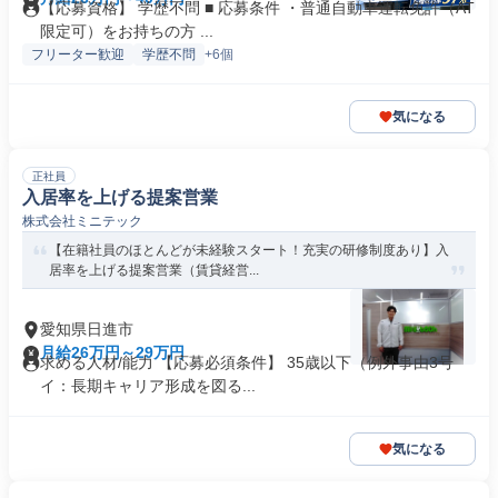
【応募資格】 学歴不問 ■ 応募条件 ・普通自動車運転免許（AT
限定可）をお持ちの方 ...
フリーター歓迎
学歴不問
+6個
気になる
正社員
入居率を上げる提案営業
株式会社ミニテック
【在籍社員のほとんどが未経験スタート！充実の研修制度あり】入
居率を上げる提案営業（賃貸経営...
愛知県日進市
月給26万円～29万円
求める人材/能力 【応募必須条件】 35歳以下（例外事由3号
イ：長期キャリア形成を図る...
気になる