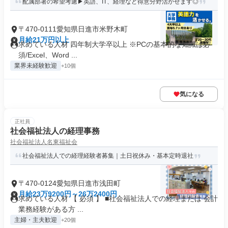
配属部署の希望考慮▶英語、IT、経理など得意分野活かせます◎
〒470-0111愛知県日進市米野木町
月給21万円以上
求めている人材 四年制大学卒以上 ※PCの基本的な知識は必
須/Excel、Word ...
業界未経験歓迎
+10個
気になる
正社員
社会福祉法人の経理事務
社会福祉法人名東福祉会
社会福祉法人での経理経験者募集｜土日祝休み・基本定時退社
〒470-0124愛知県日進市浅田町
月給23万9200円～26万2400円
求めている人材 【 必須 】 ■社会福祉法人での経理または 会計
業務経験がある方 ...
主婦・主夫歓迎
+20個