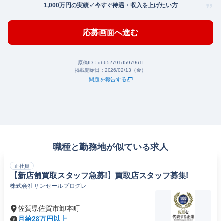
1,000万円の実績✓今すぐ待遇・収入を上げたい方
応募画面へ進む
原稿ID：
db652791d597961f
掲載開始日：
2026/02/13（金）
問題を報告する
職種と勤務地が似ている求人
正社員
【新店舗買取スタッフ急募!】買取店スタッフ募集!
株式会社サンセールプログレ
佐賀県佐賀市卸本町
月給28万円以上