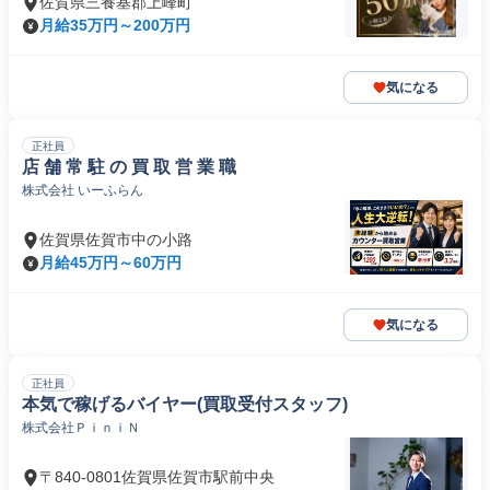
佐賀県三養基郡上峰町
月給35万円～200万円
気になる
正社員
店 舗 常 駐 の 買 取 営 業 職
株式会社 いーふらん
佐賀県佐賀市中の小路
月給45万円～60万円
気になる
正社員
本気で稼げるバイヤー(買取受付スタッフ)
株式会社ＰｉｎｉＮ
〒840-0801佐賀県佐賀市駅前中央