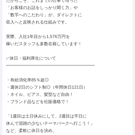
だからこそ、これまでの仕事で培った

「お客様のお話をしっかり聞く力」や

「数字へのこだわり」が、ダイレクトに

収入へと反映される仕組みです。

実際、入社1年目から1,576万円を

稼いだスタッフも多数在籍しています！

✅休日・福利厚生について

━━━━━━━━━━━━━━━━━━━━━

・有給消化率85％超◎

・週休2日のシフト制◎（年間休日121日）

・ネイル、ピアス、髪型など自由！

・ブランド品などを社販価格で！

「1週目は土日休みにして、2週目は平日に

休んで混雑の少ないテーマパークへ行こう！」

など、柔軟に休日を決め、
