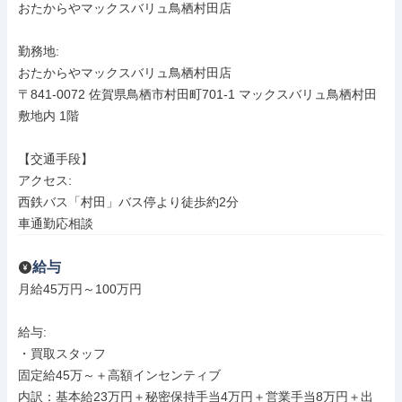
おたからやマックスバリュ鳥栖村田店

勤務地: 

おたからやマックスバリュ鳥栖村田店

〒841-0072 佐賀県鳥栖市村田町701-1 マックスバリュ鳥栖村田
敷地内 1階

【交通手段】

アクセス: 

西鉄バス「村田」バス停より徒歩約2分

車通勤応相談
給与
月給45万円～100万円

給与: 

・買取スタッフ

固定給45万～＋高額インセンティブ

内訳：基本給23万円＋秘密保持手当4万円＋営業手当8万円＋出