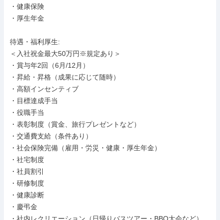
・健康保険

・厚生年金

待遇・福利厚生: 

＜入社祝金最大50万円※規定あり＞

・賞与年2回（6月/12月）

・昇給・昇格（成果に応じて随時）

・高額インセンティブ

・目標達成手当

・役職手当

・表彰制度（賞金、旅行プレゼントなど）

・交通費支給（条件あり）

・社会保険完備（雇用・労災・健康・厚生年金）

・社宅制度

・社員割引

・研修制度

・健康診断

・慶弔金

・社内レクリエーション（日帰りバスツアー・BBQ大会など）
