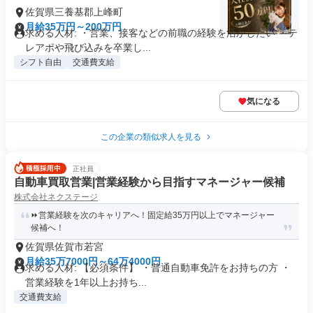
佐賀県三養基郡上峰町
月給35万円～200万円
求める人材: ・営業、接客などの前職の経験を活かしたい ・テ
レアポや飛び込みを卒業し...
シフト自由
交通費支給
気になる
この企業の類似求人を見る
正社員
自動車買取営業|営業経験から目指すマネージャー候補
株式会社ネクステージ
⏩️営業経験を次のキャリアへ！固定給35万円以上でマネージャー
候補へ！
佐賀県佐賀市若宮
月給35万7000円～64万4000円
求める人材: 【必須条件】 ・普通自動車免許をお持ちの方 ・
営業経験を1年以上お持ち...
交通費支給