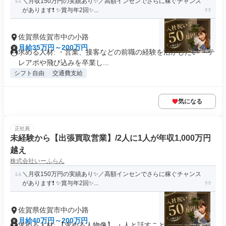
＼月収150万円の実績あり✨／高額インセンでさらに稼ぐチャンス
があります❗ ✨賞与年2回✨...
佐賀県佐賀市中の小路
月給35万円～200万円
求める人材: ・営業、接客などの前職の経験を活かしたい ・テ
レアポや飛び込みを卒業し...
シフト自由
交通費支給
気になる
正社員
未経験から【出張買取営業】/2人に1人が年収1,000万円
越え
株式会社いーふらん
＼月収150万円の実績あり✨／高額インセンでさらに稼ぐチャンス
があります❗ ✨賞与年2回✨...
佐賀県佐賀市中の小路
月給40万円～200万円
求める人材: 【求める人物像】 ・人と話すことが好きな方 ・