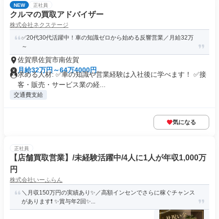
NEW
正社員
クルマの買取アドバイザー
株式会社ネクステージ
✅20代30代活躍中！車の知識ゼロから始める反響営業／月給32万
～
佐賀県佐賀市南佐賀
月給32万円～64万4000円
求める人材: ✅車の知識や営業経験は入社後に学べます！ ✅接
客・販売・サービス業の経...
交通費支給
気になる
正社員
【店舗買取営業】/未経験活躍中/4人に1人が年収1,000万
円
株式会社いーふらん
＼月収150万円の実績あり✨／高額インセンでさらに稼ぐチャンス
があります❗ ✨賞与年2回✨...