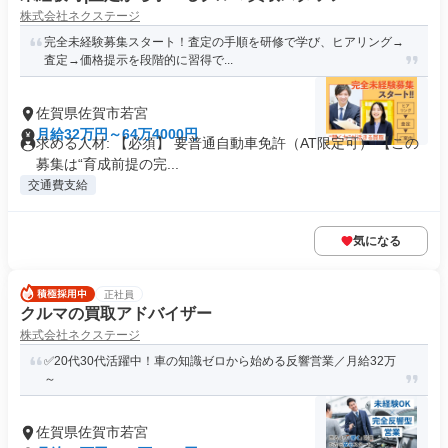
株式会社ネクステージ
完全未経験募集スタート！査定の手順を研修で学び、ヒアリング→
査定→価格提示を段階的に習得で...
佐賀県佐賀市若宮
月給32万円～64万4000円
求める人材: 【必須】 要普通自動車免許（AT限定可） 【この
募集は“育成前提の完...
交通費支給
気になる
正社員
クルマの買取アドバイザー
株式会社ネクステージ
✅20代30代活躍中！車の知識ゼロから始める反響営業／月給32万
～
佐賀県佐賀市若宮