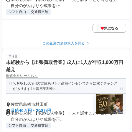
自分のがんばりや成果を正...
シフト自由
交通費支給
気になる
この企業の類似求人を見る
正社員
未経験から【出張買取営業】/2人に1人が年収1,000万円
越え
株式会社いーふらん
＼月収150万円の実績あり✨／高額インセンでさらに稼ぐチャンス
があります❗ ✨賞与年2回✨...
佐賀県鳥栖市村田町
月給40万円～200万円
求める人材: 【求める人物像】 ・人と話すことが好きな方 ・
自分のがんばりや成果を正...
シフト自由
交通費支給