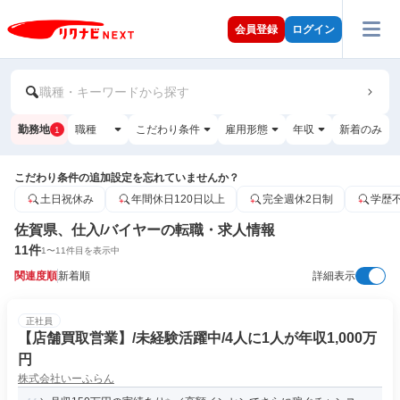
会員登録
ログイン
職種・キーワードから探す
勤務地
職種
こだわり条件
雇用形態
年収
新着のみ
1
こだわり条件の追加設定を忘れていませんか？
土日祝休み
年間休日120日以上
完全週休2日制
学歴
佐賀県、仕入/バイヤーの転職・求人情報
11
件
1
〜
11
件目を表示中
関連度順
新着順
詳細表示
正社員
【店舗買取営業】/未経験活躍中/4人に1人が年収1,000万
円
株式会社いーふらん