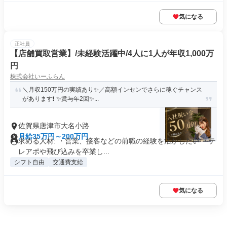
気になる
正社員
【店舗買取営業】/未経験活躍中/4人に1人が年収1,000万
円
株式会社いーふらん
＼月収150万円の実績あり✨／高額インセンでさらに稼ぐチャンス
があります❗ ✨賞与年2回✨...
佐賀県唐津市大名小路
月給35万円～200万円
求める人材: ・営業、接客などの前職の経験を活かしたい ・テ
レアポや飛び込みを卒業し...
シフト自由
交通費支給
気になる