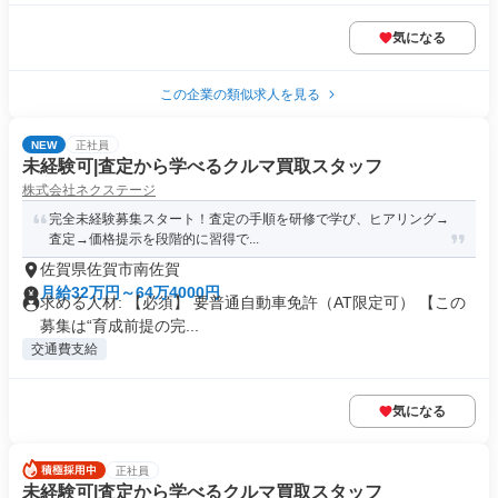
気になる
この企業の類似求人を見る
NEW
正社員
未経験可|査定から学べるクルマ買取スタッフ
株式会社ネクステージ
完全未経験募集スタート！査定の手順を研修で学び、ヒアリング→
査定→価格提示を段階的に習得で...
佐賀県佐賀市南佐賀
月給32万円～64万4000円
求める人材: 【必須】 要普通自動車免許（AT限定可） 【この
募集は“育成前提の完...
交通費支給
気になる
正社員
未経験可|査定から学べるクルマ買取スタッフ