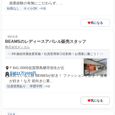
就業経験の有無にこだわらず、...
転勤なし
ネイルOK
+6個
気になる
契約社員
BEAMSのレディースアパレル販売スタッフ
株式会社ギンガム
3年連続待遇改善実施！社員登用有◎社割有！お洒落に働こう！
〒841-0005佐賀県鳥栖市弥生が丘
月給21万1600円
求めている人材 BEAMSが好き！ ファッションが好き！ 接客
が好き！な方 前向きに業...
社員登用あり
学歴不問
+9個
気になる
正社員