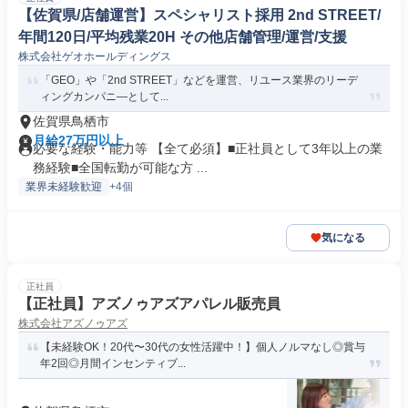
【佐賀県/店舗運営】スペシャリスト採用 2nd STREET/
年間120日/平均残業20H その他店舗管理/運営/支援
株式会社ゲオホールディングス
「GEO」や「2nd STREET」などを運営、リユース業界のリーデ
ィングカンパニ―として...
佐賀県鳥栖市
月給27万円以上
必要な経験・能力等 【全て必須】■正社員として3年以上の業
務経験■全国転勤が可能な方 ...
業界未経験歓迎
+4個
気になる
正社員
【正社員】アズノゥアズアパレル販売員
株式会社アズノゥアズ
【未経験OK！20代〜30代の女性活躍中！】個人ノルマなし◎賞与
年2回◎月間インセンティブ...