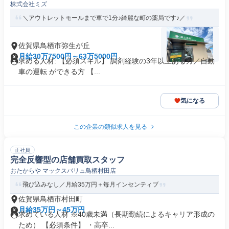
株式会社ミズ
＼アウトレットモールまで車で1分♪綺麗な町の薬局です♪／
佐賀県鳥栖市弥生が丘
月給30万7500円～63万5000円
求める人材: 【必須スキル】 調剤経験の3年以上ある方／自動
車の運転 ができる方 【...
気になる
この企業の類似求人を見る
正社員
完全反響型の店舗買取スタッフ
おたからや マックスバリュ鳥栖村田店
飛び込みなし／月給35万円＋毎月インセンティブ
佐賀県鳥栖市村田町
月給35万円～45万円
求めている人材 ※40歳未満（長期勤続によるキャリア形成の
ため） 【必須条件】 ・高卒...