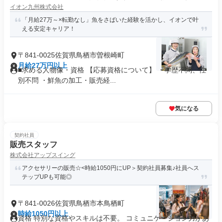
イオン九州株式会社
「月給27万～×転勤なし」魚をさばいた経験を活かし、イオンで叶
える安定キャリア！
〒841-0025佐賀県鳥栖市曽根崎町
月給27万円以上
■求める人物像・資格 【応募資格について】 ・学歴不問、性
別不問 ・鮮魚の加工・販売経...
気になる
契約社員
販売スタッフ
株式会社アップスイング
アクセサリーの販売☆<時給1050円にUP＞契約社員募集♪社員へス
テップUPも可能◎
〒841-0026佐賀県鳥栖市本鳥栖町
時給1050円以上
資格 特別な資格やスキルは不要。 コミュニケーション力があ