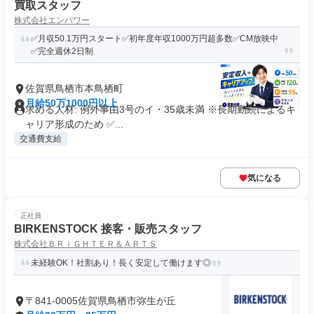
買取スタッフ
株式会社エンパワー
✅月収50.1万円スタート✅初年度年収1000万円超多数✅CM放映中
✅完全週休2日制
佐賀県鳥栖市本鳥栖町
月給50万1000円以上
求める人材: 例外事由3号のイ・35歳未満 ※長期勤続によるキ
ャリア形成のため ✅...
交通費支給
気になる
正社員
BIRKENSTOCK 接客・販売スタッフ
株式会社ＢＲｉＧＨＴＥＲ＆ＡＲＴＳ
未経験OK！社割あり！長く安定して働けます◎
〒841-0005佐賀県鳥栖市弥生が丘