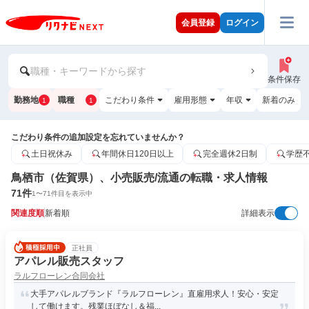
会員登録
ログイン
職種・キーワードから探す
条件保存
勤務地
職種
こだわり条件
雇用形態
年収
新着のみ
1
1
こだわり条件の追加設定を忘れていませんか？
土日祝休み
年間休日120日以上
完全週休2日制
学歴
鳥栖市（佐賀県）、小売販売/流通の転職・求人情報
71
件
1
〜
71
件目を表示中
関連度順
新着順
詳細表示
正社員
アパレル販売スタッフ
ラルフローレン合同会社
大手アパレルブランド『ラルフローレン』直雇用求人！安心・安定
して働けます。残業ほぼなし＆福...