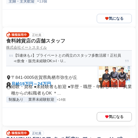
主婦・主夫歓迎
+13個
気になる
正社員
食料雑貨店の店舗スタッフ
株式会社イートスタイル
【5連休も♪】プライベートとの両立のスタッフ多数活躍！正社員
≪飲食・販売未経験OK≫I・U...
〒841-0005佐賀県鳥栖市弥生が丘
月給19万円～24万円
経験・資格 ●未経験者も歓迎 ●学歴・職歴・年齢も不問 ＊異業
種からの転職者もOK ＊...
制服あり
業界未経験歓迎
+14個
気になる
正社員