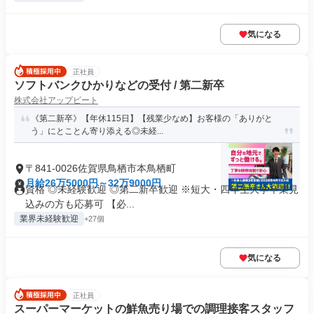
気になる
正社員
ソフトバンクひかりなどの受付 / 第二新卒
株式会社アップビート
《第二新卒》【年休115日】【残業少なめ】お客様の「ありがと
う」にとことん寄り添える◎未経...
〒841-0026佐賀県鳥栖市本鳥栖町
月給26万5000円～32万9000円
資格 ◎未経験歓迎 ◎第二新卒歓迎 ※短大・四年生大学卒業見
込みの方も応募可 【必...
業界未経験歓迎
+27個
気になる
正社員
スーパーマーケットの鮮魚売り場での調理接客スタッフ