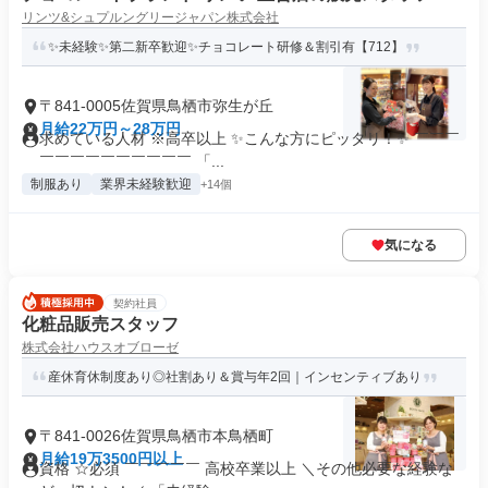
リンツ&シュプルングリージャパン株式会社
✨未経験✨第二新卒歓迎✨チョコレート研修＆割引有【712】
〒841-0005佐賀県鳥栖市弥生が丘
月給22万円～28万円
求めている人材 ※高卒以上 ✨こんな方にピッタリ！✨ ￣￣￣
￣￣￣￣￣￣￣￣￣￣ 「...
制服あり
業界未経験歓迎
+14個
気になる
契約社員
化粧品販売スタッフ
株式会社ハウスオブローゼ
産休育休制度あり◎社割あり＆賞与年2回｜インセンティブあり
〒841-0026佐賀県鳥栖市本鳥栖町
月給19万3500円以上
資格 ☆必須 ￣￣￣￣￣ 高校卒業以上 ＼その他必要な経験な