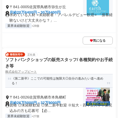
〒841-0005佐賀県鳥栖市弥生が丘
月給20万6400円～30万6400円
求めている人材 ⭐未経験者・アパレルデビュー歓迎⭐ 「接客経
験ないけど大丈夫かな？」...
業界未経験歓迎
+28個
気になる
正社員
ソフトバンクショップの販売スタッフ/ 各種契約やお手続
き等
株式会社アップビート
《第二新卒》ここでの可能性は無限大◎自分の進みたい道へ進め
る！
〒841-0026佐賀県鳥栖市本鳥栖町
月給26万5000円～32万9000円
資格 ◎未経験歓迎 ◎第二新卒歓迎 ※短大・四年生大学卒業見
込みの方も応募可 【必...
業界未経験歓迎
+27個