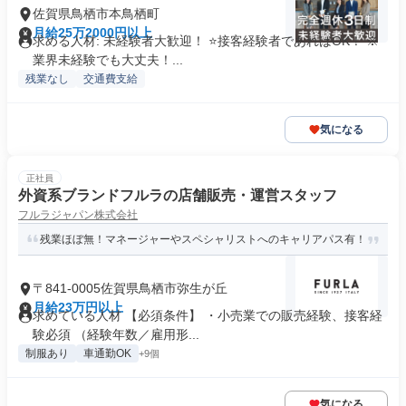
佐賀県鳥栖市本鳥栖町
月給25万2000円以上
求める人材: 未経験者大歓迎！ ⭐接客経験者であればOK！ ※
業界未経験でも大丈夫！...
残業なし
交通費支給
気になる
正社員
外資系ブランドフルラの店舗販売・運営スタッフ
フルラジャパン株式会社
残業ほぼ無！マネージャーやスペシャリストへのキャリアパス有！
〒841-0005佐賀県鳥栖市弥生が丘
月給23万円以上
求めている人材 【必須条件】 ・小売業での販売経験、接客経
験必須 （経験年数／雇用形...
制服あり
車通勤OK
+9個
気になる