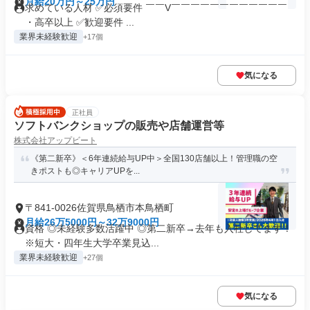
月給20万円～25万円
求めている人材 ✅必須要件 ￣￣V￣￣￣￣￣￣￣￣￣￣￣￣
・高卒以上 ✅歓迎要件 ...
業界未経験歓迎
+17個
気になる
正社員
ソフトバンクショップの販売や店舗運営等
株式会社アップビート
《第二新卒》＜6年連続給与UP中＞全国130店舗以上！管理職の空
きポストも◎キャリアUPを...
〒841-0026佐賀県鳥栖市本鳥栖町
月給26万5000円～32万9000円
資格 ◎未経験多数活躍中 ◎第二新卒→去年も入社してます！
※短大・四年生大学卒業見込...
業界未経験歓迎
+27個
気になる