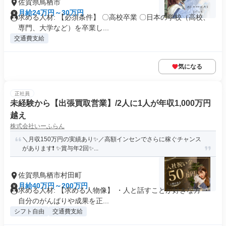
佐賀県鳥栖市
月給24万円～30万円
求める人材: 【必須条件】 〇高校卒業 〇日本の学校（高校、
専門、大学など）を卒業し...
交通費支給
気になる
正社員
未経験から【出張買取営業】/2人に1人が年収1,000万円
越え
株式会社いーふらん
＼月収150万円の実績あり✨／高額インセンでさらに稼ぐチャンス
があります❗ ✨賞与年2回✨...
佐賀県鳥栖市村田町
月給40万円～200万円
求める人材: 【求める人物像】 ・人と話すことが好きな方 ・
自分のがんばりや成果を正...
シフト自由
交通費支給