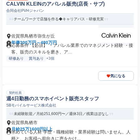
CALVIN KLEINのアパレル販売(店長・サブ)
合同会社PVHジャパン
チームワークで店舗を作る◆キャリアパス・研修充実
佐賀県鳥栖市弥生が丘
年俸300万円～480万円
応募条件 【必須】 ・アパレル業界でのマネジメント経験 ・接
客、販売のスキルを磨き、ア...
研修あり
賞与あり
+3個
気になる
契約社員
週4日勤務のスマホイベント販売スタッフ
SBモバイルサービス株式会社
未経験歓迎／月給251,600円〜／週休3日／残業ほぼなし
佐賀県鳥栖市
月給25万1600円以上
求めている人材 学歴・職種経験・業界経験は問いません。人
柄と、お客様へ前向きに声をかけ...