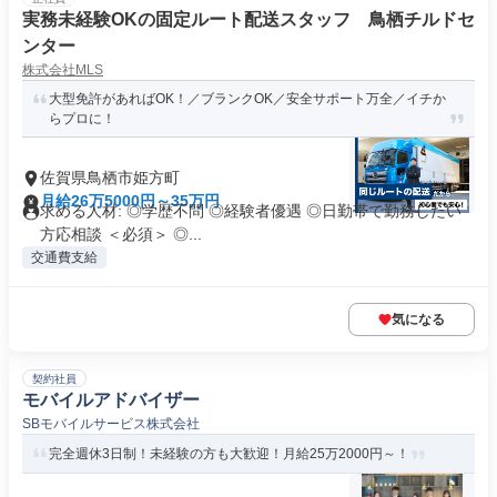
実務未経験OKの固定ルート配送スタッフ 鳥栖チルドセ
ンター
株式会社MLS
大型免許があればOK！／ブランクOK／安全サポート万全／イチか
らプロに！
佐賀県鳥栖市姫方町
月給26万5000円～35万円
求める人材: ◎学歴不問 ◎経験者優遇 ◎日勤帯で勤務したい
方応相談 ＜必須＞ ◎...
交通費支給
気になる
契約社員
モバイルアドバイザー
SBモバイルサービス株式会社
完全週休3日制！未経験の方も大歓迎！月給25万2000円～！