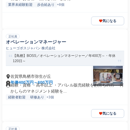
業界未経験歓迎
歩合給あり
+8個
気になる
正社員
オペレーションマネージャー
ヒューゴボスジャパン 株式会社
【鳥栖】BOSS／オペレーションマネージャー／年400万～・年休
120日～
佐賀県鳥栖市弥生が丘
年俸400万円～600万円
経験・資格 ・高卒以上 ・アパレル販売経験をお持ちの方 ・何
かしらのマネジメント経験を...
経験者歓迎
研修あり
+3個
気になる
正社員