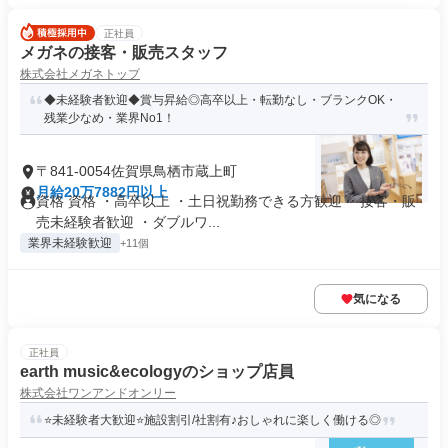
正社員
メガネの接客・販売スタッフ
株式会社メガネトップ
◆未経験者歓迎◆賞与昇給◎高卒以上・転勤なし・ブランクOK・
残業少なめ・業界No1！
〒841-0054佐賀県鳥栖市蔵上町
月給20万7882円以上
資格 資格 ・高卒以上 ・土日祝勤務できる方歓迎 ・接客・販
売未経験者歓迎 ・ダブルワ...
業界未経験歓迎
+11個
気になる
正社員
earth music&ecologyのショップ店員
株式会社ワンアンドオンリー
⭐未経験者大歓迎⭐施設割引/社割有♪おしゃれに楽しく働ける◎