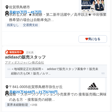
佐賀県鳥栖市
月給35万円～45万円
求める人材: ★未経験・第二新卒活躍中／高卒以上★ ※出張業
務希望の場合は自動車免許...
残業なし
交通費支給
気になる
正社員
adidasの販売スタッフ
アディダスジャパン株式会社
＜地域限定正社員採用＞ adidasで販売スタッフ募集中！販売未
経験の方もOK！販売ノルマ...
〒841-0005佐賀県鳥栖市弥生が丘
月給20万4048円～21万6780円
資格 ・スポーツ/ファッション小売業界での 接客販売職に興味
のある方 ・接客販売の経験...
業界未経験歓迎
+18個