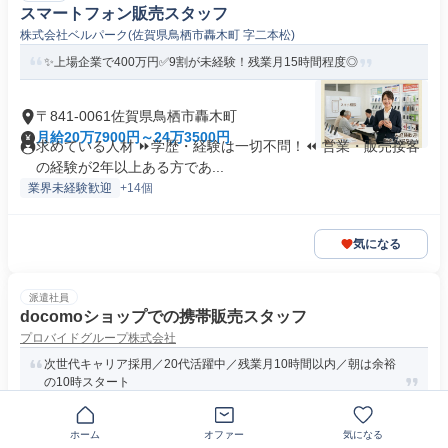
スマートフォン販売スタッフ
株式会社ベルパーク(佐賀県鳥栖市轟木町 字二本松)
✨上場企業で400万円✅️9割が未経験！残業月15時間程度◎
〒841-0061佐賀県鳥栖市轟木町
月給20万7900円～24万3500円
求めている人材 ⏩学歴・経験は一切不問！⏪️ 営業・販売接客
の経験が2年以上ある方であ...
業界未経験歓迎
+14個
気になる
派遣社員
docomoショップでの携帯販売スタッフ
プロバイドグループ株式会社
次世代キャリア採用／20代活躍中／残業月10時間以内／朝は余裕
の10時スタート
〒841-0026佐賀県鳥栖市本鳥栖町
ホーム
オファー
気になる