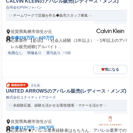
CALVIN KLEINのアパレル販売(レディース・メンズ)
合同会社PVHジャパン
チームワークで店舗を作る◆販売スタッフ募集
佐賀県鳥栖市弥生が丘
年俸258万円～420万円
応募条件 【必須】 ・社会人経験（1年以上） ・1年以上のアパ
レル販売経験(アルバイト...
転勤なし
研修あり
賞与あり
+3個
気になる
正社員
UNITED ARROWSのアパレル販売(レディース・メンズ)
株式会社ユナイテッドアローズ
未経験応援、経験を活かせる環境/接客・マナーを活かす
佐賀県鳥栖市弥生が丘
年俸312万円～396万円
応募条件 ■アパレル業界経験者はもちろん、アパレル業界での