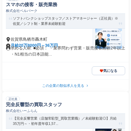
スマホの接客・販売業務
株式会社ベルパーク
ソフトバンクショップスタッフ／ストアマネージャー（正社員）※
佐賀／シフト制・業界未経験歓迎
佐賀県鳥栖市轟木町
月給20万8000円～36万円
求める人材: ■必須： ・業界問わず営業・販売接客経験2年以上
・N1相当の日本語能...
気になる
この企業の類似求人を見る
正社員
完全反響型の買取スタッフ
株式会社いーふらん
【完全反響営業（店舗常駐型_買取営業職）／未経験歓迎◎】月給
35万円～・初年度年収1,57...