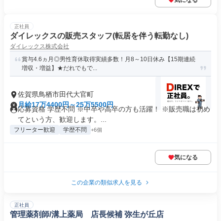
気になる
正社員
ダイレックスの販売スタッフ(転居を伴う転勤なし)
ダイレックス株式会社
賞与4.6ヵ月◎男性育休取得実績多数！月8～10日休み【15期連続
増収・増益】★だれでもで...
佐賀県鳥栖市田代大官町
月給17万4400円～25万5500円
応募資格 学歴不問 ※中卒や高卒の方も活躍！ ※販売職は初め
てという方、歓迎します。...
フリーター歓迎
学歴不問
+6個
気になる
この企業の類似求人を見る
正社員
管理薬剤師/溝上薬局 店長候補 弥生が丘店