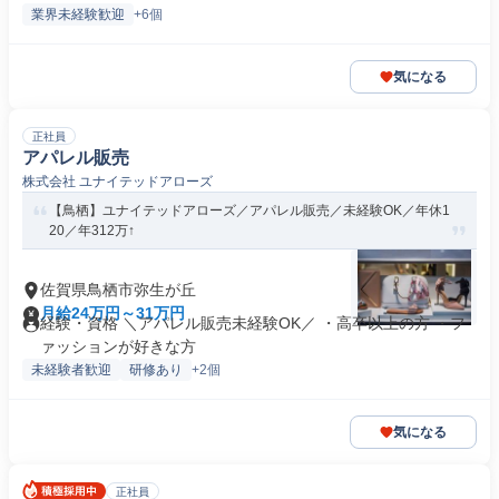
業界未経験歓迎
+6個
気になる
正社員
アパレル販売
株式会社 ユナイテッドアローズ
【鳥栖】ユナイテッドアローズ／アパレル販売／未経験OK／年休1
20／年312万↑
佐賀県鳥栖市弥生が丘
月給24万円～31万円
経験・資格 ＼アパレル販売未経験OK／ ・高卒以上の方 ・フ
ァッションが好きな方
未経験者歓迎
研修あり
+2個
気になる
正社員