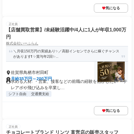
気になる
正社員
【店舗買取営業】/未経験活躍中/4人に1人が年収1,000万
円
株式会社いーふらん
＼月収150万円の実績あり✨／高額インセンでさらに稼ぐチャンス
があります❗ ✨賞与年2回✨...
佐賀県鳥栖市村田町
月給35万円～200万円
求める人材: ・営業、接客などの前職の経験を活かしたい ・テ
レアポや飛び込みを卒業し...
シフト自由
交通費支給
気になる
正社員
チョコレートブランド リンツ 直営店の販売スタッフ