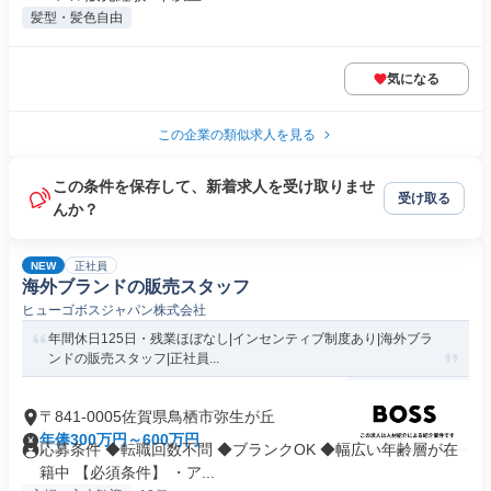
髪型・髪色自由
気になる
この企業の類似求人を見る
この条件を保存して、新着求人を受け取りませ
受け取る
んか？
NEW
正社員
海外ブランドの販売スタッフ
ヒューゴボスジャパン株式会社
年間休日125日・残業ほぼなし|インセンティブ制度あり|海外ブラ
ンドの販売スタッフ|正社員...
〒841-0005佐賀県鳥栖市弥生が丘
年俸300万円～600万円
応募条件 ◆転職回数不問 ◆ブランクOK ◆幅広い年齢層が在
籍中 【必須条件】 ・ア...