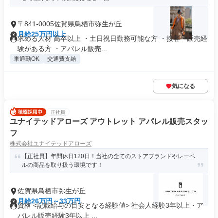
〒841-0005佐賀県鳥栖市弥生が丘
月給25万円以上
求める人材 高卒以上 ・土日祝日勤務可能な方 ・接客・販売経
験がある方 ・アパレル販売...
車通勤OK
交通費支給
気になる
正社員
ユナイテッドアローズ アウトレット アパレル販売スタッ
フ
株式会社ユナイテッドアローズ
【正社員】年間休日120日！当社の全てのストアブランドやレーベ
ルの商品を取り扱う環境です！
佐賀県鳥栖市弥生が丘
月給26万円～33万円
資格 <記載給与の目安となる経験値> 社会人経験3年以上・ア
パレル販売経験3年以上 ...