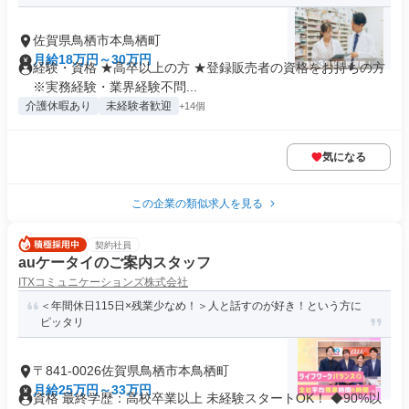
佐賀県鳥栖市本鳥栖町
月給18万円～30万円
経験・資格 ★高卒以上の方 ★登録販売者の資格をお持ちの方
※実務経験・業界経験不問...
介護休暇あり
未経験者歓迎
+14個
気になる
この企業の類似求人を見る
契約社員
auケータイのご案内スタッフ
ITXコミュニケーションズ株式会社
＜年間休日115日×残業少なめ！＞人と話すのが好き！という方に
ピッタリ
〒841-0026佐賀県鳥栖市本鳥栖町
月給25万円～33万円
資格 最終学歴：高校卒業以上 未経験スタートOK！ ◆90%以