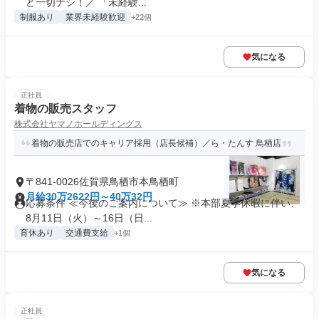
ど一切ナシ！／ 「未経験...
制服あり
業界未経験歓迎
+22個
気になる
正社員
着物の販売スタッフ
株式会社ヤマノホールディングス
着物の販売店でのキャリア採用（店長候補）／ら・たんす 鳥栖店
〒841-0026佐賀県鳥栖市本鳥栖町
月給30万2622円～40万32円
応募条件 ≪今後のご案内について≫ ※本部夏季休暇に伴い、
8月11日（火）～16日（日...
育休あり
交通費支給
+1個
気になる
正社員