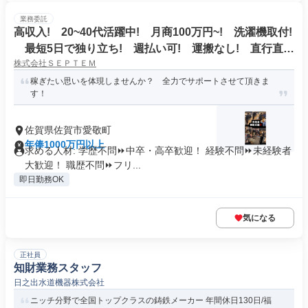
業務委託
高収入! 20~40代活躍中! 月商100万円~! 洗濯機取付!
最短5日で独り立ち! 週払い可! 運搬なし! 直行直
株式会社ＳＥＰＴＥＭ
帰!
稼ぎたい思いを体現しませんか？ 全力でサポートさせて頂きま
す！
佐賀県佐賀市愛敬町
年俸1000万円以上
求める人材: 学歴不問⏩中卒・高卒歓迎！ 経験不問⏩未経験者
大歓迎！ 職歴不問⏩フリ...
即日勤務OK
気になる
正社員
知財業務スタッフ
日之出水道機器株式会社
ニッチ分野で全国トップクラスの鋳鉄メーカー 年間休日130日/福