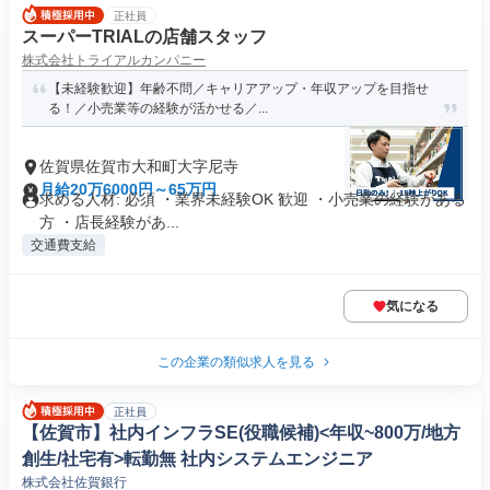
正社員
スーパーTRIALの店舗スタッフ
株式会社トライアルカンパニー
【未経験歓迎】年齢不問／キャリアアップ・年収アップを目指せ
る！／小売業等の経験が活かせる／...
佐賀県佐賀市大和町大字尼寺
月給20万6000円～65万円
求める人材: 必須 ・業界未経験OK 歓迎 ・小売業の経験がある
方 ・店長経験があ...
交通費支給
気になる
この企業の類似求人を見る
正社員
【佐賀市】社内インフラSE(役職候補)<年収~800万/地方
創生/社宅有>転勤無 社内システムエンジニア
株式会社佐賀銀行