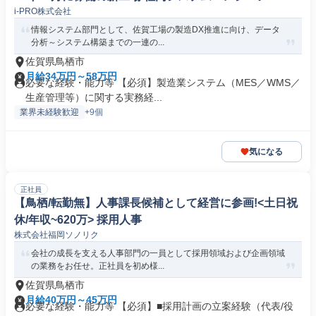
i-PRO株式会社
情報システム部門として、佐賀工場の製造DX推進に向け、データ
分析～システム構築までの一連の...
佐賀県鳥栖市
月給34万円～58万円
必要な経験・能力等 【必須】製造業システム（MES／WMS／
生産管理等）に関する実務経...
業界未経験歓迎
+9個
気になる
正社員
【鳥栖/転勤無】人事課長候補として経営に参画!<土日祝
休/年収~620万> 採用人事
株式会社福岡ソノリク
会社の成長を支える人事部門の一員として採用領域および企画領域
の業務をお任せ。正社員を初め様...
佐賀県鳥栖市
月給40万円～45万円
必要な経験・能力等 【必須】■採用計画の立案経験（代表/役