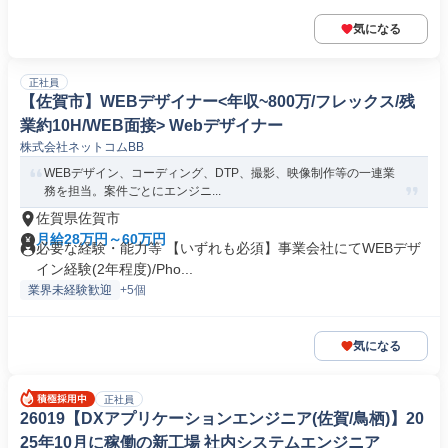
気になる
正社員
【佐賀市】WEBデザイナー<年収~800万/フレックス/残
業約10H/WEB面接> Webデザイナー
株式会社ネットコムBB
WEBデザイン、コーディング、DTP、撮影、映像制作等の一連業
務を担当。案件ごとにエンジニ...
佐賀県佐賀市
月給28万円～60万円
必要な経験・能力等 【いずれも必須】事業会社にてWEBデザ
イン経験(2年程度)/Pho...
業界未経験歓迎
+5個
気になる
正社員
26019【DXアプリケーションエンジニア(佐賀/鳥栖)】20
25年10月に稼働の新工場 社内システムエンジニア