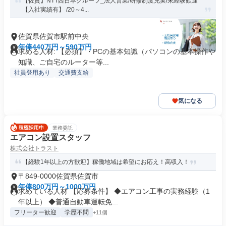
【佐賀】NTT西日本グループ_法人営業/研修制度充実/未経験歓迎
【入社実績有】 /20～4...
佐賀県佐賀市駅前中央
年俸440万円～590万円
求める人材: 【必須】・PCの基本知識（パソコンの基本操作や
知識、ご自宅のルーター等...
社員登用あり
交通費支給
気になる
業務委託
エアコン設置スタッフ
株式会社トラスト
【経験1年以上の方歓迎】稼働地域は希望にお応え！高収入！
〒849-0000佐賀県佐賀市
年俸800万円～1000万円
求めている人材 【応募条件】 ◆エアコン工事の実務経験（1
年以上） ◆普通自動車運転免...
フリーター歓迎
学歴不問
+11個