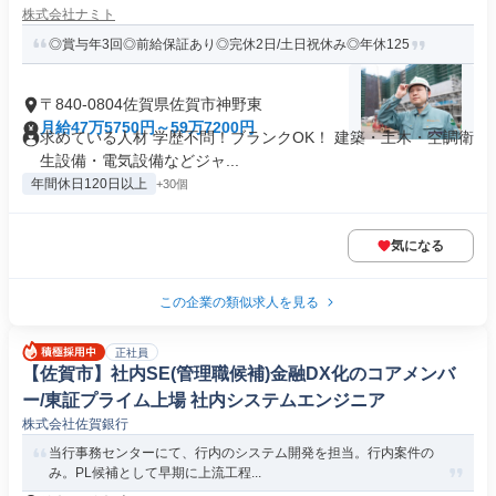
株式会社ナミト
◎賞与年3回◎前給保証あり◎完休2日/土日祝休み◎年休125
〒840-0804佐賀県佐賀市神野東
月給47万5750円～59万7200円
求めている人材 学歴不問！ブランクOK！ 建築・土木・空調衛
生設備・電気設備などジャ...
年間休日120日以上
+30個
気になる
この企業の類似求人を見る
正社員
【佐賀市】社内SE(管理職候補)金融DX化のコアメンバ
ー/東証プライム上場 社内システムエンジニア
株式会社佐賀銀行
当行事務センターにて、行内のシステム開発を担当。行内案件の
み。PL候補として早期に上流工程...