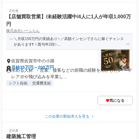
正社員
【店舗買取営業】/未経験活躍中/4人に1人が年収1,000万
円
株式会社いーふらん
＼月収150万円の実績あり✨／高額インセンでさらに稼ぐチャンス
があります❗ ✨賞与年2回✨...
佐賀県佐賀市中の小路
月給35万円～200万円
求める人材: ・営業、接客などの前職の経験を活かしたい ・テ
レアポや飛び込みを卒業し...
シフト自由
交通費支給
気になる
この企業の類似求人を見る
正社員
建築施工管理