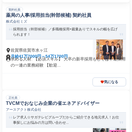
契約社員
薬局の人事/採用担当(幹部候補) 契約社員
株式会社ミズ
採用担当（幹部候補）／多職種採用×裁量ありでスキルの幅を広げ
られます！
佐賀県佐賀市水ヶ江
月給41万7000円～54万1700円
求める人材: 【必須スキル】 大卒の新卒採用もしくは中途採用
の一連の業務経験 【歓迎...
気になる
正社員
TVCMでおなじみ企業の省エネアドバイザー
アースアクト株式会社
レア求人☆サガテレビグループだからご紹介できる地元求人！お仕
事探しにお悩みの方は問い合わせ...