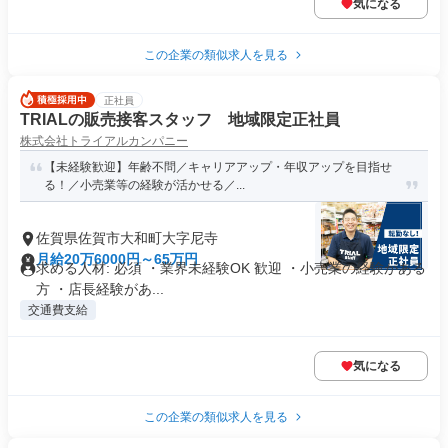
気になる
この企業の類似求人を見る
正社員
TRIALの販売接客スタッフ 地域限定正社員
株式会社トライアルカンパニー
【未経験歓迎】年齢不問／キャリアアップ・年収アップを目指せ
る！／小売業等の経験が活かせる／...
佐賀県佐賀市大和町大字尼寺
月給20万6000円～65万円
求める人材: 必須 ・業界未経験OK 歓迎 ・小売業の経験がある
方 ・店長経験があ...
交通費支給
気になる
この企業の類似求人を見る