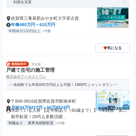
利厚生充実
佐賀県三養基郡みやき町大字原古賀
年俸480万円～610万円
年間休日120日以上
+2個
気になる
正社員
戸建て住宅の施工管理
株式会社アーネストワン
未経験でも年収800万円以上も可能！18時PCシャットダウン
〒840-0816佐賀県佐賀市駅南本町
月給34万9227円～50万8524円
求めている人材 【定年制あり（60歳まで）】 <未経験・第二
新卒歓迎！20代も多数活躍...
制服あり
業界未経験歓迎
+23個