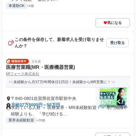
車通勤OK
+4個
気になる
この条件を保存して、新着求人を受け取りませ
受け取る
んか？
正社員
医療営業職(MR・医療機器営業)
MIフォース株式会社
未経験から月37万/年間休日125日！未経験からMR営業に！
〒840-0801佐賀県佐賀市駅前中央
月給37万5000円～50万円
求めている人材 ＜ 医療業界・MR未経験歓迎！＞ 専門知識や
経験よりも、 「学び続ける...
業界未経験歓迎
+29個