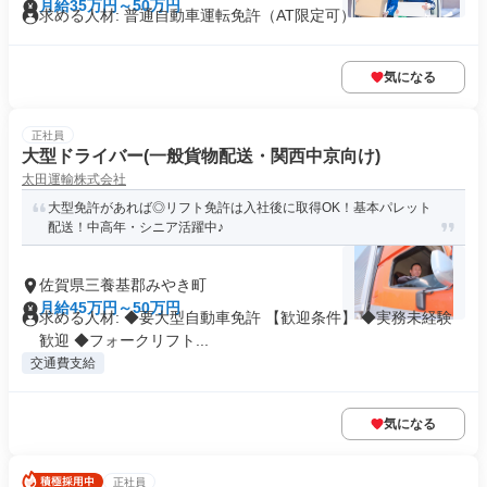
月給35万円～50万円
求める人材: 普通自動車運転免許（AT限定可）
気になる
正社員
大型ドライバー(一般貨物配送・関西中京向け)
太田運輸株式会社
大型免許があれば◎リフト免許は入社後に取得OK！基本パレット
配送！中高年・シニア活躍中♪
佐賀県三養基郡みやき町
月給45万円～50万円
求める人材: ◆要大型自動車免許 【歓迎条件】 ◆実務未経験
歓迎 ◆フォークリフト...
交通費支給
気になる
正社員