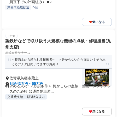
員直下での計画組み） ■マ...
業界未経験歓迎
+5個
気になる
正社員
製鉄所などで取り扱う大規模な機械の点検・修理担当(九
州支店)
株式会社サナース
＜整備士から頼られる技術者へ！＞分からないから面白い！そう思
えるアナタは向いてます◎海外メ...
佐賀県鳥栖市蔵上
月給43万円～55万円
求める人材: ＜必須条件＞ 何かしらの点検・整備・メンテナン
スのご経験 普通自動車運...
交通費支給
駅近5分以内
気になる