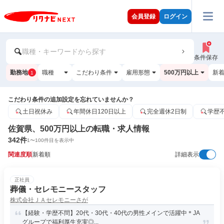
会員登録
ログイン
職種・キーワードから探す
条件保存
勤務地
職種
こだわり条件
雇用形態
500万円以上
新
1
こだわり条件の追加設定を忘れていませんか？
土日祝休み
年間休日120日以上
完全週休2日制
学歴
佐賀県、500万円以上の転職・求人情報
342
件
1
〜
100
件目を表示中
関連度順
新着順
詳細表示
正社員
葬儀・セレモニースタッフ
株式会社ＪＡセレモニーさが
【経験・学歴不問】20代・30代・40代の男性メインで活躍中＊JA
グループで福利厚生充実◎...