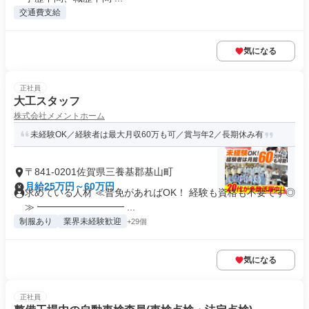
交通費支給
気になる
正社員
大工スタッフ
株式会社メメントホーム
未経験OK／経験者は最大月収60万も可／賞与年2／長期休み有
〒841-0201佐賀県三養基郡基山町
月給25万円～60万円
求めている人材 ≪普免があればOK！ 経験も資格も不要です◎
≫ ━━━━━━━━━ ...
制服あり
業界未経験歓迎
+29個
気になる
正社員