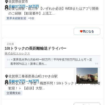
佐賀県佐賀市
月給37万円～50万円
必要な経験・能力等 【いずれか必須】WEBまたはアプリ開発
のご経験 【歓迎要件】上流工...
業界未経験歓迎
+6個
気になる
正社員
10tトラックの長距離輸送ドライバー
株式会社エルレクス
＜業界高水準の月給40〜80万円！平均年収700万円以上も可＞定
着率90%以上！新車に乗れ...
佐賀県三養基郡基山町けやき台駅
月給40万円～80万円
求める人材: ＜学歴・職歴不問！10tトラックドライバー経験者
歓迎！＞ 【必須】大型...
交通費支給