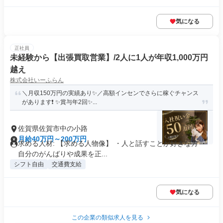
気になる
正社員
未経験から【出張買取営業】/2人に1人が年収1,000万円
越え
株式会社いーふらん
＼月収150万円の実績あり✨／高額インセンでさらに稼ぐチャンス
があります❗ ✨賞与年2回✨...
佐賀県佐賀市中の小路
月給40万円～200万円
求める人材: 【求める人物像】 ・人と話すことが好きな方 ・
自分のがんばりや成果を正...
シフト自由
交通費支給
気になる
この企業の類似求人を見る