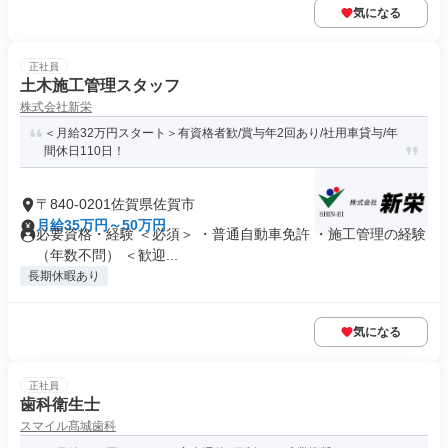
気になる
正社員
土木施工管理スタッフ
株式会社新栄
＜月給32万円スタート＞有資格者歓/賞与年2回あり/社用車貸与/年
間休日110日！
〒840-0201佐賀県佐賀市
月給35万円～50万円
必要資格・経験 ＜必須＞ ・普通自動車免許 ・施工管理の経験
（年数不問） ＜歓迎...
長期休暇あり
気になる
正社員
歯科衛生士
スマイル髙城歯科