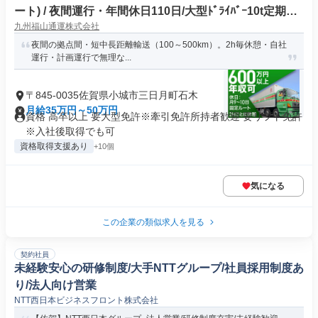
ート) / 夜間運行・年間休日110日/大型ﾄﾞﾗｲﾊﾞｰ10t定期夜
九州福山通運株式会社
間幹線便(正社員)
夜間の拠点間・短中長距離輸送（100～500km）。2h毎休憩・自社
運行・計画運行で無理な...
〒845-0035佐賀県小城市三日月町石木
月給35万円～50万円
資格 高卒以上 要大型免許※牽引免許所持者歓迎 要リフト免許
※入社後取得でも可
資格取得支援あり
+10個
気になる
この企業の類似求人を見る
契約社員
未経験安心の研修制度/大手NTTグループ/社員採用制度あ
り/法人向け営業
NTT西日本ビジネスフロント株式会社