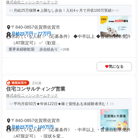
株式会社ニッシンホームテック
月給25万保障★上限なし歩合！入社4ヶ月で月収100万実績✨
〒840-0857佐賀県佐賀市
月給25万円～77万円
求めている人材 ✅《応募条件》 ◆中卒以上 ◆普通自動車免許
（AT限定可） ✅《歓迎...
業界未経験歓迎
歩合給あり
+18個
気になる
正社員
住宅コンサルティング営業
株式会社ニッシンホームテック
平均月収50万★年休122日★稼ぐ覚悟ある未経験者求む！
〒840-0857佐賀県佐賀市
月給25万円～100万円
求めている人材 ✅《応募条件》 ・中卒以上 ・普通自動車免許
（AT限定可） ・現状を変...