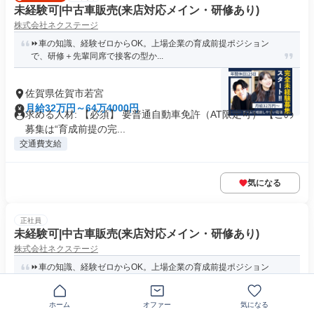
未経験可|中古車販売(来店対応メイン・研修あり)
株式会社ネクステージ
⏩️車の知識、経験ゼロからOK。上場企業の育成前提ポジション
で、研修＋先輩同席で接客の型か...
佐賀県佐賀市若宮
月給32万円～64万4000円
求める人材: 【必須】 要普通自動車免許（AT限定可） 【この
募集は“育成前提の完...
交通費支給
気になる
正社員
未経験可|中古車販売(来店対応メイン・研修あり)
株式会社ネクステージ
⏩️車の知識、経験ゼロからOK。上場企業の育成前提ポジション
で、研修＋先輩同席で接客の型か...
佐賀県佐賀市南佐賀
ホーム
オファー
気になる
月給32万円～64万4000円