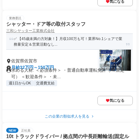
気になる
業務委託
シャッター・ドア等の取付スタッフ
三和シヤッター工業株式会社
✅ 【45歳未満の方対象！】月収100万も可！業界No.1シェアで業
務量安定＆営業活動なし...
佐賀県佐賀市
月給32万円～150万円
求める人材: ＜必須条件＞ ・普通自動車運転免許（AT限定
可） ＜歓迎条件＞ ・未...
週1日からOK
交通費支給
気になる
この企業の類似求人を見る
NEW
正社員
10t トラックドライバー / 拠点間の中長距離輸送(固定ル