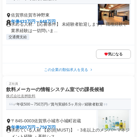
佐賀県佐賀市神野東
年俸433万円～648万円
求める人材: 【応募条件】 未経験者歓迎します。 職種経験や
業界経験は一切問いま...
交通費支給
気になる
この企業の類似求人を見る
正社員
飲料メーカーの情報システム室での課長候補
株式会社友桝飲料
✅年収500～750万円✅賞与実績6.5ヶ月分✅経験者歓迎
〒845-0003佐賀県小城市小城町岩蔵
年俸500万円～750万円
求めている人材 【必須(MUST)】 ・3名以上のメンバーマネジ
メント経験 ・基幹シス...