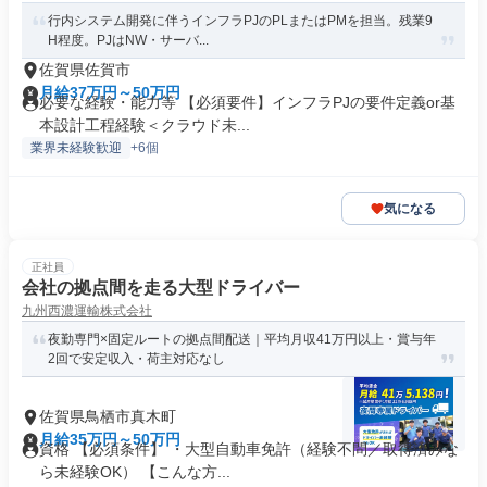
行内システム開発に伴うインフラPJのPLまたはPMを担当。残業9
H程度。PJはNW・サーバ...
佐賀県佐賀市
月給37万円～50万円
必要な経験・能力等 【必須要件】インフラPJの要件定義or基
本設計工程経験＜クラウド未...
業界未経験歓迎
+6個
気になる
正社員
会社の拠点間を走る大型ドライバー
九州西濃運輸株式会社
夜勤専門×固定ルートの拠点間配送｜平均月収41万円以上・賞与年
2回で安定収入・荷主対応なし
佐賀県鳥栖市真木町
月給35万円～50万円
資格 【必須条件】 ・大型自動車免許（経験不問／取得済みな
ら未経験OK） 【こんな方...