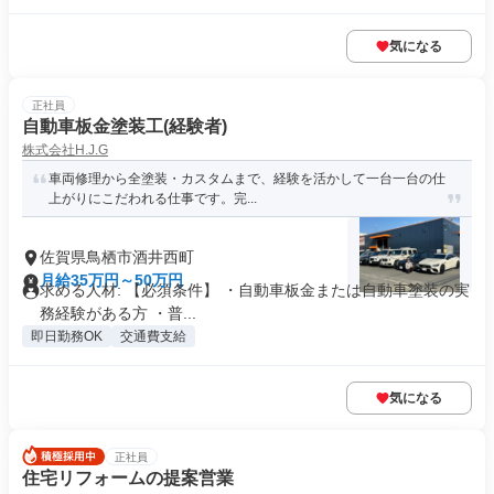
気になる
正社員
自動車板金塗装工(経験者)
株式会社H.J.G
車両修理から全塗装・カスタムまで、経験を活かして一台一台の仕
上がりにこだわれる仕事です。完...
佐賀県鳥栖市酒井西町
月給35万円～50万円
求める人材: 【必須条件】 ・自動車板金または自動車塗装の実
務経験がある方 ・普...
即日勤務OK
交通費支給
気になる
正社員
住宅リフォームの提案営業