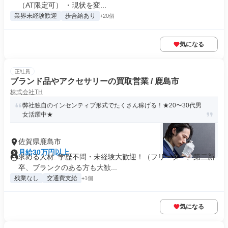
（AT限定可） ・現状を変...
業界未経験歓迎
歩合給あり
+20個
気になる
正社員
ブランド品やアクセサリーの買取営業 / 鹿島市
株式会社TH
弊社独自のインセンティブ形式でたくさん稼げる！★20〜30代男
女活躍中★
佐賀県鹿島市
月給30万円以上
求める人材: 学歴不問・未経験大歓迎！（フリーター、第二新
卒、ブランクのある方も大歓...
残業なし
交通費支給
+1個
気になる