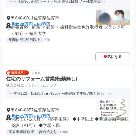
＜月給30万円スタート＞完全週休2日制 ノー残業推奨
〒840-0011佐賀県佐賀市
月給30万円～60万円
必要資格・経験 ＜必須＞ 歯科衛生士免許取得者 ブランク可
＜歓迎＞ 短期大学...
年間休日120日以上
+3個
気になる
正社員
住宅のリフォーム営業(転勤無し)
株式会社ニッシンホームテック
年休122・転勤なし★月25万〜/未経験で年収700万超も！
〒840-0857佐賀県佐賀市
月給25万円～80万円
求めている人材 ✅《応募条件》 ◆中卒以上 ◆普通自動車運転
免許（AT可） ◆学歴・職...
業界未経験歓迎
歩合給あり
+20個