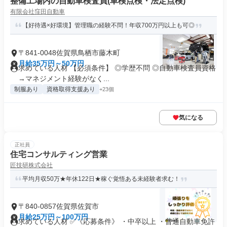
整備工場内の自動車検査員(車検点検・法定点検)
有限会社窪田自動車
【好待遇×好環境】管理職の経験不問！年収700万円以上も可◎
〒841-0048佐賀県鳥栖市藤木町
月給35万円～50万円
求めている人材 【必須条件】 ◎学歴不問 ◎自動車検査員資格
→マネジメント経験がなく...
制服あり
資格取得支援あり
+23個
気になる
正社員
住宅コンサルティング営業
匠技研株式会社
平均月収50万★年休122日★稼ぐ覚悟ある未経験者求む！
〒840-0857佐賀県佐賀市
月給25万円～100万円
求めている人材 ✅《応募条件》 ・中卒以上 ・普通自動車免許