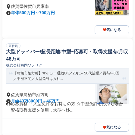
佐賀県佐賀市兵庫南
年俸500万円～700万円
気になる
正社員
大型ドライバー/超長距離/中型~応募可・取得支援有/月収
46万可
株式会社福岡ソノリク
【鳥栖市姫方町】マイカー通勤OK／20代～50代活躍／賞与年3回
／学歴不問／大型免許は入社...
佐賀県鳥栖市姫方町
月給43万8000円～46万円
応募資格 ・大型免許をお持ちの方 ☆中型免許をお持ち場合、
資格取得支援を使用し大型へ移...
気になる