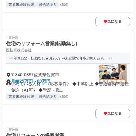
業界未経験歓迎
歩合給あり
+20個
気になる
正社員
住宅のリフォーム営業(転勤無し)
匠技研株式会社
年休122・転勤なし★月25万〜/未経験で年収700万超も！
〒840-0857佐賀県佐賀市
月給25万円～80万円
求めている人材 ✅《応募条件》 ◆中卒以上 ◆普通自動車運転
免許（AT可） ◆学歴・職...
業界未経験歓迎
歩合給あり
+20個
気になる
正社員
住宅リフォームの提案営業