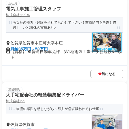
正社員
電気工事施工管理スタッフ
株式会社テイル
あなたの能力・経験を当社で活かして下さい！前職給与を考慮し優
遇！ パパ育休の実績あり♪
佐賀県佐賀市本庄町大字本庄
月給35万円～50万円
【資格】 ※普通自動車免許、第1種電気工事士 実務経験5年以
上
気になる
業務委託
大手宅配会社の軽貨物集配ドライバー
株式会社feel
～物流の感性を感じながら～努力が必ず報われるお仕事
佐賀県佐賀市