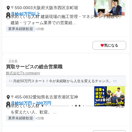
〒550-0003大阪府大阪市西区京町堀
月給40万円以上
求めている人材 建築現場の施工管理・マネジメント経験や、
建築・リフォーム業界での営業経...
業界未経験歓迎
+20個
気になる
正社員
買取サービスの総合営業職
株式会社T's company
月給50万円スタート！今が未経験から人生を変えるチャンス。
〒455-0832愛知県名古屋市港区宝神
月給50万円～200万円
求めている人材 ✦・┈┈┈┈┈ ・✦✦・┈┈┈┈┈ ・✦ 人生
を変えたい人、歓迎。 ...
業界未経験歓迎
+22個