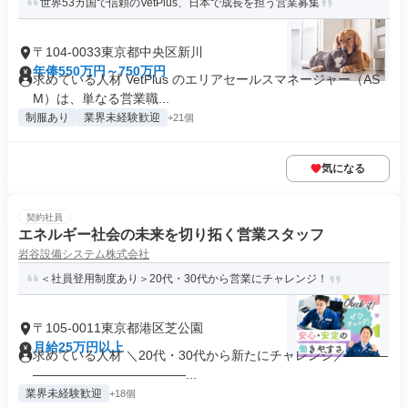
世界53カ国で信頼のVetPlus、日本で成長を担う営業募集
〒104-0033東京都中央区新川
年俸550万円～750万円
求めている人材 VetPlus のエリアセールスマネージャー（AS
M）は、単なる営業職...
制服あり
業界未経験歓迎
+21個
気になる
契約社員
エネルギー社会の未来を切り拓く営業スタッフ
岩谷設備システム株式会社
＜社員登用制度あり＞20代・30代から営業にチャレンジ！
〒105-0011東京都港区芝公園
月給25万円以上
求めている人材 ＼20代・30代から新たにチャレンジ／ ―――
――――――――――――...
業界未経験歓迎
+18個