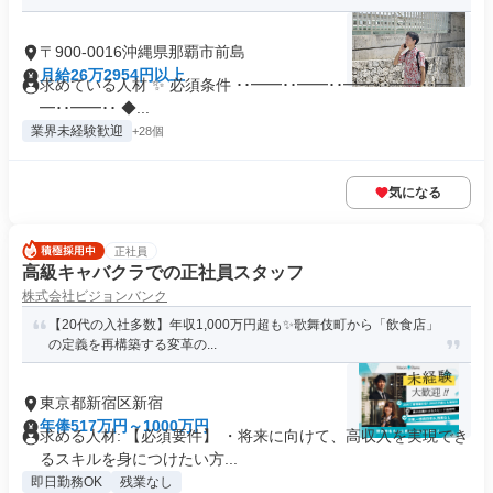
〒900-0016沖縄県那覇市前島
月給26万2954円以上
求めている人材 ✨ 必須条件 ･･━━･･━━･･━━･･━━･･━
━･･━━･･ ◆...
業界未経験歓迎
+28個
気になる
正社員
高級キャバクラでの正社員スタッフ
株式会社ビジョンバンク
【20代の入社多数】年収1,000万円超も✨歌舞伎町から「飲食店」
の定義を再構築する変革の...
東京都新宿区新宿
年俸517万円～1000万円
求める人材: 【必須要件】 ・将来に向けて、高収入を実現でき
るスキルを身につけたい方...
即日勤務OK
残業なし