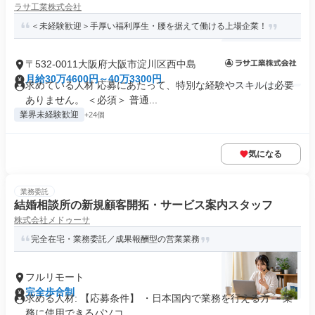
ラサ工業株式会社
＜未経験歓迎＞手厚い福利厚生・腰を据えて働ける上場企業！
〒532-0011大阪府大阪市淀川区西中島
月給30万4600円～40万3300円
求めている人材 応募にあたって、特別な経験やスキルは必要
ありません。 ＜必須＞ 普通...
業界未経験歓迎
+24個
気になる
業務委託
結婚相談所の新規顧客開拓・サービス案内スタッフ
株式会社メドゥーサ
完全在宅・業務委託／成果報酬型の営業業務
フルリモート
完全歩合制
求める人材: 【応募条件】 ・日本国内で業務を行える方 ・業
務に使用できるパソコ...