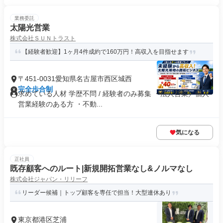
業務委託
太陽光営業
株式会社ＳＵＮトラスト
【経験者歓迎】1ヶ月4件成約で160万円！高収入を目指せます
〒451-0031愛知県名古屋市西区城西
完全歩合制
求めている人材 学歴不問 / 経験者のみ募集 ・法人営業／個人
営業経験のある方 ・不動...
気になる
正社員
既存顧客へのルート|新規開拓営業なし&ノルマなし
株式会社ジャパン・リリーフ
リーダー候補｜トップ顧客を専任で担当！大型連休あり
東京都港区芝浦