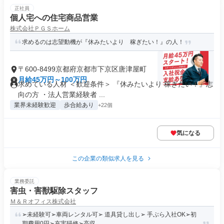
正社員
個人宅への住宅商品営業
株式会社ＰＧＳホーム
求めるのは志望動機が『休みたいより 稼ぎたい！』の人！
〒600-8499京都府京都市下京区唐津屋町
月給45万円～100万円
求めている人材 ＜歓迎条件＞ 『休みたいより 稼ぎたい！』志
向の方 ・法人営業経験者 ...
業界未経験歓迎
歩合給あり
+22個
気になる
この企業の類似求人を見る
業務委託
害虫・害獣駆除スタッフ
Ｍ＆Ｒオフィス株式会社
➢未経験可➢車両レンタル可➢ 道具貸し出し➢ 手ぶら入社OK➢初
期費用0円➢充実研修➢高収...