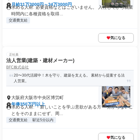
月給31万3000円～34万3000円
求める人材: 必要資格などはございません。 入社してから就業
時間内に各種資格を取得...
交通費支給
気になる
正社員
法人営業(建築・建材メーカー)
BFC株式会社
20〜30代活躍中！木を守り、建築を支える。 素材から提案する法
人営業。
大阪府大阪市中央区博労町
年俸350万円以上
求める人材: ・新しいことを学ぶ意欲がある方 ・分からないこ
とをそのままにせず、周...
交通費支給
駅近5分以内
気になる