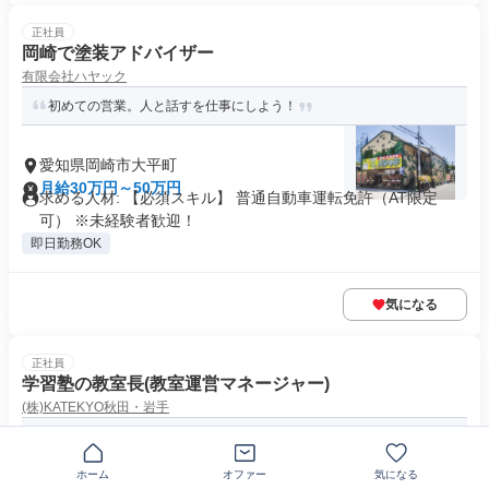
正社員
岡崎で塗装アドバイザー
有限会社ハヤック
初めての営業。人と話すを仕事にしよう！
愛知県岡崎市大平町
月給30万円～50万円
求める人材: 【必須スキル】 普通自動車運転免許（AT限定
可） ※未経験者歓迎！
即日勤務OK
気になる
正社員
学習塾の教室長(教室運営マネージャー)
(株)KATEKYO秋田・岩手
「教えない」から始める、学習塾の教室運営（授業なし・未経験か
ら主任待遇）
ホーム
オファー
気になる