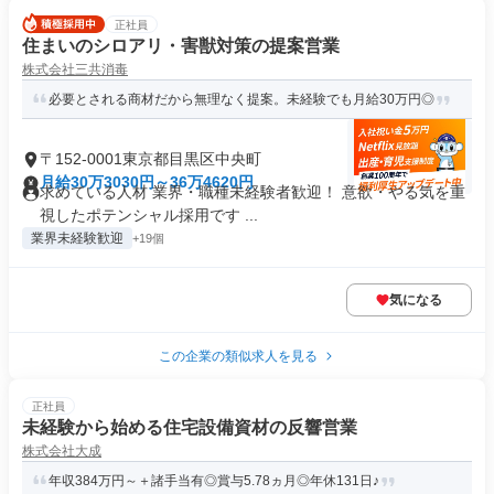
正社員
住まいのシロアリ・害獣対策の提案営業
株式会社三共消毒
必要とされる商材だから無理なく提案。未経験でも月給30万円◎
〒152-0001東京都目黒区中央町
月給30万3030円～36万4620円
求めている人材 業界・職種未経験者歓迎！ 意欲・やる気を重
視したポテンシャル採用です ...
業界未経験歓迎
+19個
気になる
この企業の類似求人を見る
正社員
未経験から始める住宅設備資材の反響営業
株式会社大成
年収384万円～＋諸手当有◎賞与5.78ヵ月◎年休131日♪