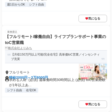
週1日からOK
シフト自由
気になる
業務委託
【フルリモート/稼働自由】ライフプランサポート事業の
toC営業職
株式会社よりみち
【月収150万円以上可能/完全在宅】高単価toC営業／インセンティ
ブ充実
フルリモート
時給2000円～3万8000円
求める人材: (必須) 週稼働時間30時間以上 (必須) toC営業経験
が1年以上あ...
シフト自由
在宅OK
気になる