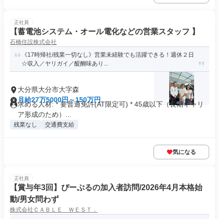
正社員
【蓄電池システム・オール電化などの営業スタッフ 】
石橋住設株式会社
《17時帰社/残業一切なし》営業未経験でも活躍できる！週休２日
☆収入／ヤリガイ／醍醐味あり...
大分県大分市大字森
月給27万5000円～150万円
求める人材: * 要普通免許(AT限定可) * 45歳以下（長期キャリ
ア形成のため）...
残業なし
交通費支給
気になる
正社員
【賞与年3回】ぴーぷるの加入者訪問/2026年4月本格始
動/男女問わず
株式会社ＣＡＢＬＥ ＷＥＳＴ．