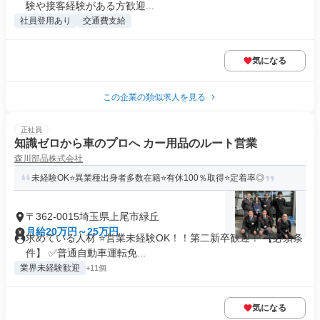
験や接客経験がある方歓迎...
社員登用あり
交通費支給
気になる
この企業の類似求人を見る
正社員
知識ゼロから車のプロへ カー用品のルート営業
森川部品株式会社
未経験OK⭐異業種出身者多数在籍⭐有休100％取得⭐定着率◎
〒362-0015埼玉県上尾市緑丘
月給20万円～25万円
求めている人材 ⭐営業未経験OK！！第二新卒歓迎！ 【必須条
件】 ✅普通自動車運転免...
業界未経験歓迎
+11個
気になる