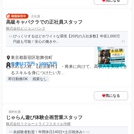
気になる
正社員
高級キャバクラでの正社員スタッフ
株式会社ビジョンバンク
びっくりするほどホワイトな環境【20代の入社多数】年収1,000万
円超も可能！安心の働きや...
東京都新宿区歌舞伎町
年俸517万円～1000万円
求める人材: 【必須要件】 ・将来に向けて、高収入を実現でき
るスキルを身につけたい方...
即日勤務OK
残業なし
気になる
契約社員
じゃらん遊び体験企画営業スタッフ
株式会社リクルートライフスタイル沖縄
未経験者歓迎！年間休日140日×土日祝休み✨