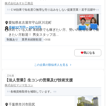
株式会社あすか工務店
ＣＭ効果で知名度◎無理な売り込みをしない提案営業！若手活躍中
愛知県名古屋市守山区川北町
月給32万円～200万円
求めている人材 未経験でも稼ぎたい方、勢いのある企業で働
きたい方歓迎！ 男女スタッフ活...
制服あり
業界未経験歓迎
+30個
気になる
この企業の類似求人を見る
正社員
【法人営業】生コンの営業及び技術支援
株式会社マジマ生コン
各種資格取得を補助しています。
千葉県市川市田尻