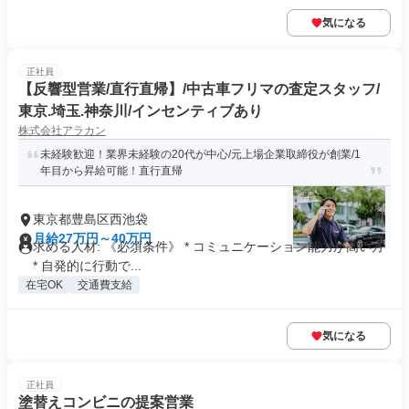
気になる
正社員
【反響型営業/直行直帰】/中古車フリマの査定スタッフ/
東京.埼玉.神奈川/インセンティブあり
株式会社アラカン
未経験歓迎！業界未経験の20代が中心/元上場企業取締役が創業/1
年目から昇給可能！直行直帰
東京都豊島区西池袋
月給27万円～40万円
求める人材: 《必須条件》 * コミュニケーション能力が高い方
* 自発的に行動で...
在宅OK
交通費支給
気になる
正社員
塗替えコンビニの提案営業