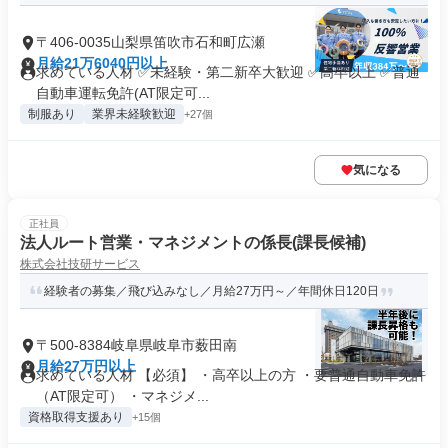
〒406-0035山梨県笛吹市石和町広瀬
月給21万6040円以上
求めている人材 ✅未経験・第二新卒大歓迎 ✅高卒以上 ✅普通
自動車運転免許(AT限定可...
制服あり
業界未経験歓迎
+27個
気になる
正社員
法人ルート営業・マネジメントの係長(課長候補)
株式会社技研サービス
経験者の募集／飛び込みなし／月給27万円～／年間休日120日
〒500-8384岐阜県岐阜市薮田南
月給27万円以上
求めている人材 【必須】 ・高卒以上の方 ・要普通自動車免許
（AT限定可） ・マネジメ...
資格取得支援あり
+15個