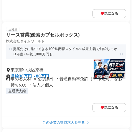
気になる
正社員
リース営業(酸素カプセルボックス)
株式会社タイムワールド
提案だけに集中できる100%反響スタイル✨成果主義で前給しっか
り考慮⭐年収1,000万円も...
東京都中央区京橋
月給30万円～80万円
求める人材: ⭐ 必須条件 ・普通自動車免許（AT限定可）をお
持ちの方 ・法人／個人...
交通費支給
気になる
この企業の類似求人を見る