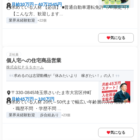
月給30万円～40万2545円
求めている人材 【必須】 ■普通自動車運転免許（AT限定可）
【こんな方、歓迎します...
業界未経験歓迎
+22個
気になる
正社員
個人宅への住宅商品営業
株式会社ＰＧＳホーム
求めるのは志望動機が『休みたいより 稼ぎたい！』の人！
〒330-0845埼玉県さいたま市大宮区仲町
月給45万円～100万円
求めている人材 20代～50代まで幅広い年齢層の方が活躍中！
・職歴不問 ・学歴不問 ...
業界未経験歓迎
歩合給あり
+23個
気になる