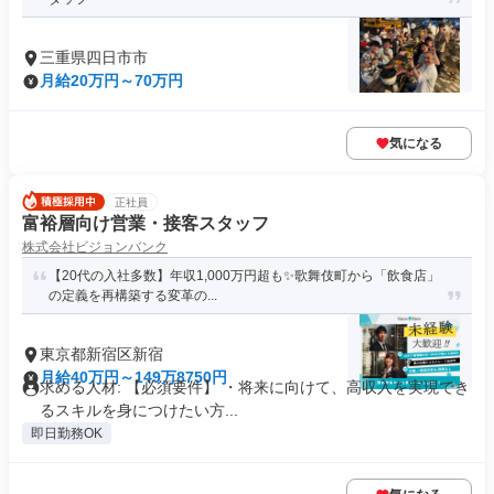
三重県四日市市
月給20万円～70万円
気になる
正社員
富裕層向け営業・接客スタッフ
株式会社ビジョンバンク
【20代の入社多数】年収1,000万円超も✨歌舞伎町から「飲食店」
の定義を再構築する変革の...
東京都新宿区新宿
月給40万円～149万8750円
求める人材: 【必須要件】 ・将来に向けて、高収入を実現でき
るスキルを身につけたい方...
即日勤務OK