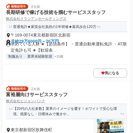
正社員
長期研修で稼げる技術を掴むサービススタッフ
株式会社クラシアンホールディングス
普通免許★家賃会社負担の1年研修★最高歩合120万
〒169-0074東京都新宿区北新宿
月給29万6000円～70万円
求めている人材 ✬【必須条件】 ・普通自動車運転免許 ・AT限
定免許も可 ✬【歓迎条...
制服あり
業界未経験歓迎
+15個
気になる
正社員
富裕層向けサービススタッフ
株式会社ビジョンバンク
【20代の入社多数】業界のイメージを覆す！ホワイトで安心な環
境。残業なし・日曜休みで働きや...
東京都新宿区歌舞伎町