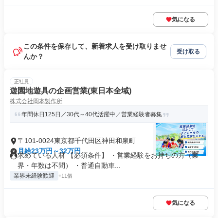
気になる
この条件を保存して、新着求人を受け取りませ
受け取る
んか？
正社員
遊園地遊具の企画営業(東日本全域)
株式会社岡本製作所
年間休日125日／30代～40代活躍中／営業経験者募集
〒101-0024東京都千代田区神田和泉町
月給23万円～32万円
求めている人材 【必須条件】 ・営業経験をお持ちの方（業
界・年数は不問） ・普通自動車...
業界未経験歓迎
+11個
気になる