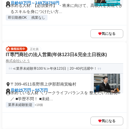
月給40万円～149万8750円
求める人材: 【必須要件】 ・将来に向けて、高収入を実現でき
るスキルを身につけたい方...
即日勤務OK
残業なし
気になる
正社員
IT専門商社の法人営業(年休123日&完全土日祝休)
株式会社いとう
≪業界未経験率100％≫年休123日｜20~40代活躍中！
〒399-4511長野県上伊那郡南箕輪村
月給25万円～55万円
求めている人材 ＼ワークライフバランスを 整えたい方必見✨
／ ■学歴不問！ ■未経...
業界未経験歓迎
+18個
気になる