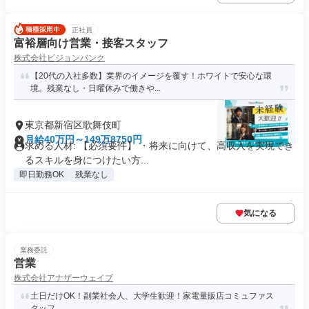
正社員
富裕層向け営業・接客スタッフ
株式会社ビジョンバンク
【20代の入社多数】業界のイメージを覆す！ホワイトで安心な環
境。残業なし・日曜休みで働きや...
東京都新宿区歌舞伎町
月給40万円～149万8750円
求める人材: 【必須要件】 ・将来に向けて、高収入を実現でき
るスキルを身につけたい方...
即日勤務OK
残業なし
気になる
業務委託
営業
株式会社アナザーウェイブ
土日だけOK！副業社会人、大学生歓迎！家電量販店コミュファス
タッフ