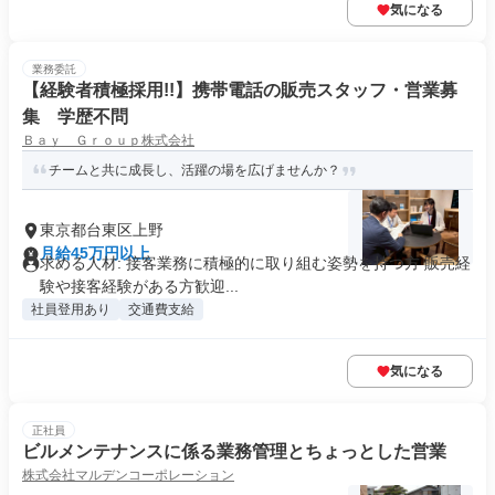
気になる
業務委託
【経験者積極採用!!】携帯電話の販売スタッフ・営業募
集 学歴不問
Ｂａｙ Ｇｒｏｕｐ株式会社
チームと共に成長し、活躍の場を広げませんか？
東京都台東区上野
月給45万円以上
求める人材: 接客業務に積極的に取り組む姿勢を持つ方 販売経
験や接客経験がある方歓迎...
社員登用あり
交通費支給
気になる
正社員
ビルメンテナンスに係る業務管理とちょっとした営業
株式会社マルデンコーポレーション