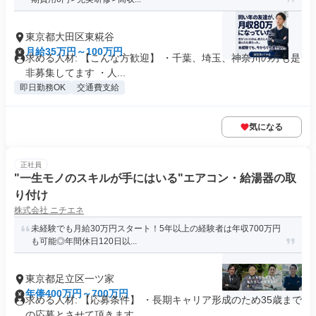
東京都大田区東糀谷
月給35万円～100万円
求める人材: 【こんな方歓迎】 ・千葉、埼玉、神奈川の方も是
非募集してます ・人...
即日勤務OK
交通費支給
気になる
正社員
"一生モノのスキルが手にはいる"エアコン・給湯器の取
り付け
株式会社 ニチエネ
未経験でも月給30万円スタート！5年以上の経験者は年収700万円
も可能◎年間休日120日以...
東京都足立区一ツ家
年俸400万円～700万円
求める人材: 【応募条件】 ・長期キャリア形成のため35歳まで
の応募とさせて頂きます...