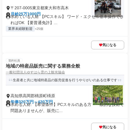
〒207-0005東京都東大和市高木
月給25万1000円
求めている人材 【PCスキル】 ワード・エクセル基本操作でき
ればOK 【要普通免許】...
業界未経験歓迎
+25個
気になる
契約社員
地域の特産品販売に関する業務全般
一般社団法人ゆすはら雲の上観光協会
生産者と共に地域特産品の販売促進を行うやりがいのある仕事です
高知県高岡郡檮原町梼原
年俸320万円～420万円
求める人材: 【希望条件】PCスキルのある方 一般的な技術で
問題ありませんが、販売に...
気になる