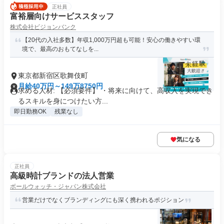
正社員
富裕層向けサービススタッフ
株式会社ビジョンバンク
【20代の入社多数】年収1,000万円超も可能！安心の働きやすい環
境で、最高のおもてなしを...
東京都新宿区歌舞伎町
月給40万円～149万8750円
求める人材: 【必須要件】 ・将来に向けて、高収入を実現でき
るスキルを身につけたい方...
即日勤務OK
残業なし
気になる
正社員
高級時計ブランドの法人営業
ボールウォッチ・ジャパン株式会社
営業だけでなくブランディングにも深く携われるポジション