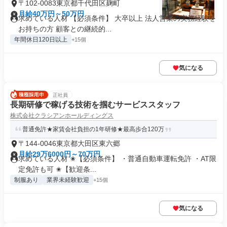
〒102-0083東京都千代田区麹町
月給40万円～50万円
求めている人材 【必須条件】 大卒以上 法人営業の実務経験を
お持ちの方 顧客との継続的...
年間休日120日以上
+15個
気になる
正社員
長期研修で稼げる技術を掴むサービススタッフ
株式会社クラシアンホールディングス
普通免許★家賃会社負担の1年研修★最高歩合120万
〒144-0046東京都大田区東六郷
月給29万6000円～70万円
求めている人材 ✬【必須条件】 ・普通自動車運転免許 ・AT限
定免許も可 ✬【歓迎条...
制服あり
業界未経験歓迎
+15個
気になる