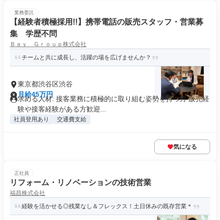
業務委託
【経験者積極採用!!】携帯電話の販売スタッフ・営業募
集 学歴不問
Ｂａｙ Ｇｒｏｕｐ株式会社
チームと共に成長し、活躍の場を広げませんか？
東京都渋谷区渋谷
月給45万円
求める人材: 接客業務に積極的に取り組む姿勢を持つ方 販売経
験や接客経験がある方歓迎...
社員登用あり
交通費支給
気になる
正社員
リフォーム・リノベーションの技術営業
福昌株式会社
経験を活かせる◎残業なし＆フレックス！土日休みの既存営業＊