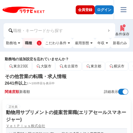
会員登録
ログイン
職種・キーワードから探す
条件保存
勤務地
職種
こだわり条件
雇用形態
年収
新着のみ
1
勤務地の追加設定を忘れていませんか？
東京23区
大阪市
名古屋市
東京都
横浜市
その他営業の転職・求人情報
2641
件以上
1
〜
100
件目を表示中
関連度順
新着順
詳細表示
正社員
動物用サプリメントの提案営業職(エリアセールスマネー
ジャー)
ＶｅｔＰｌｕｓ株式会社