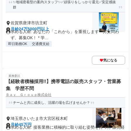
✨地域密着型の案内スタッフ✨✅頑張りをしっかり還元✅安定感抜
群
佐賀県唐津市坊主町
月給24万5000円以上
求める人材: あなたの「これから」を重視します * 男女問わ
ず、募集OK！ * 学...
即日勤務OK
交通費支給
気になる
業務委託
【経験者積極採用!!】携帯電話の販売スタッフ・営業募
集 学歴不問
Ｂａｙ Ｇｒｏｕｐ株式会社
チームと共に成長し、活躍の場を広げませんか？
埼玉県さいたま市大宮区桜木町
月給45万円
求める人材: 接客業務に積極的に取り組む姿勢を持つ方 販売経