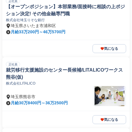
正社員
【オープンポジション】本部業務/面接時に相談の上ポジ
ション決定! その他金融専門職
株式会社埼玉りそな銀行
埼玉県さいたま市浦和区
月給33万200円～46万5700円
気になる
正社員
就労移行支援施設のセンター長候補/LITALICOワークス
熊谷(仮)
株式会社LITALICO
埼玉県熊谷市
月給30万8400円～36万2500円
気になる