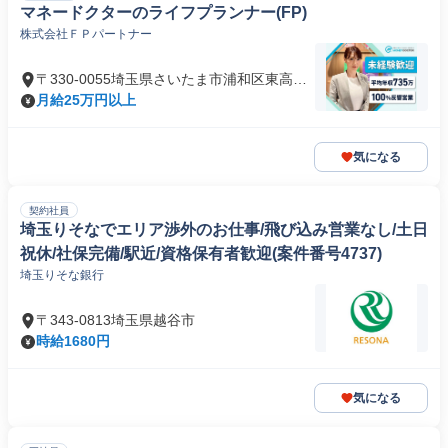
マネードクターのライフプランナー(FP)
株式会社ＦＰパートナー
〒330-0055埼玉県さいたま市浦和区東高砂
町
月給25万円以上
気になる
契約社員
埼玉りそなでエリア渉外のお仕事/飛び込み営業なし/土日
祝休/社保完備/駅近/資格保有者歓迎(案件番号4737)
埼玉りそな銀行
〒343-0813埼玉県越谷市
時給1680円
気になる