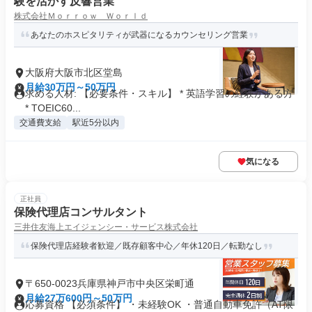
験を活かす反響営業
株式会社Ｍｏｒｒｏｗ Ｗｏｒｌｄ
あなたのホスピタリティが武器になるカウンセリング営業
大阪府大阪市北区堂島
月給30万円～50万円
求める人材: 【必要条件・スキル】 * 英語学習の経験がある方
* TOEIC60...
交通費支給
駅近5分以内
気になる
正社員
保険代理店コンサルタント
三井住友海上エイジェンシー・サービス株式会社
保険代理店経験者歓迎／既存顧客中心／年休120日／転勤なし
〒650-0023兵庫県神戸市中央区栄町通
月給27万600円～50万円
応募資格 【必須条件】 ・未経験OK ・普通自動車免許（AT限