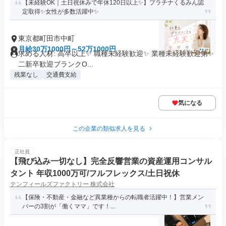
【未経験OK｜土日祝休みで年休120日以上✨】プラチナくるみん認
定取得✨女性が多数活躍中✨
東京都町田市中町
月給30万1000円～52万1000円
求める人材: 高卒以上✨ 職種未経験歓迎✨ 業種未経験歓迎第✨
二新卒歓迎ブランクO...
残業なし
交通費支給
気になる
この企業の類似求人を見る
正社員
【飛び込み一切なし】完全反響営業の資産運用コンサル
タント 年収1000万可/フルフレックス/土日祝休
テンフィールズファクトリー 株式会社
【保険・不動産・金融など異業種からの転職者活躍中！】営業メン
バーの3割が「働くママ」です！...