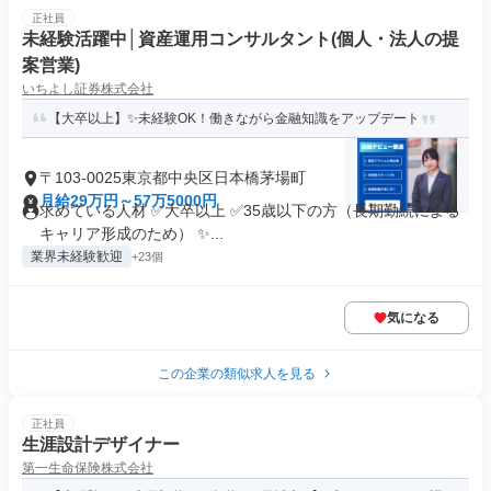
正社員
未経験活躍中│資産運用コンサルタント(個人・法人の提
案営業)
いちよし証券株式会社
【大卒以上】✨未経験OK！働きながら金融知識をアップデート
〒103-0025東京都中央区日本橋茅場町
月給29万円～57万5000円
求めている人材 ✅大卒以上 ✅35歳以下の方（長期勤続による
キャリア形成のため） ✨...
業界未経験歓迎
+23個
気になる
この企業の類似求人を見る
正社員
生涯設計デザイナー
第一生命保険株式会社