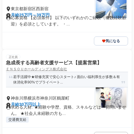
東京都新宿区西新宿
月給25万円～39万円
応募資格 【必須条件】 以下のいずれかのご経験（複数経験歓
迎）を必須としています。 ・...
気になる
正社員
急成長する高齢者支援サービス【提案営業】
ＥＮＳＯＵホールディングス株式会社
若手活躍中★研修充実で安心スタート♪ 面白い福利厚生が多数＆有
休消化率90%でプライベート...
神奈川県横浜市神奈川区鶴屋町
月給30万円以上
求める人材: ★経験や学歴、資格、スキルなどは一切問いませ
ん。 ★社会人未経験の方も...
交通費支給