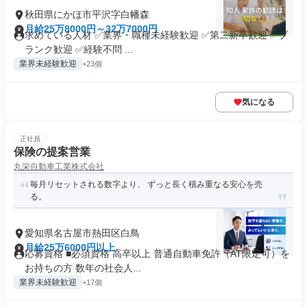
秋田県にかほ市平沢字白幡森
月給25万8000円～32万7000円
求めている人材 ✅業界・職種未経験歓迎 ✅第二新卒歓迎 ✅ブ
ランク歓迎 ✅経験不問 ...
業界未経験歓迎
+23個
気になる
正社員
保険の提案営業
丸栄自動車工業株式会社
毎月リセットされる数字より、 ずっと長く積み重なる安心を売
る。
愛知県名古屋市熱田区白鳥
月給25万6000円以上
応募資格 ■必須資格 高卒以上 普通自動車免許（AT限定可）を
お持ちの方 数年の社会人...
業界未経験歓迎
+17個