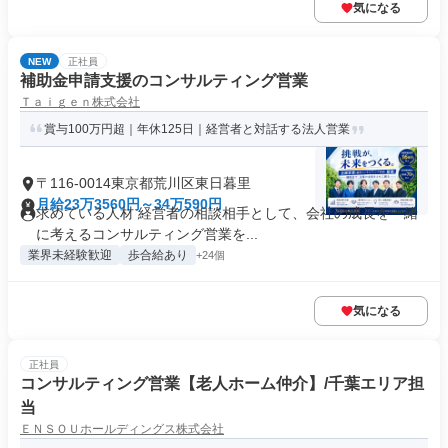
気になる
NEW
正社員
補助金申請支援のコンサルティング営業
Ｔａｉｇｅｎ株式会社
賞与100万円超｜年休125日｜経営者と対話する法人営業
〒116-0014東京都荒川区東日暮里
月給23万3560円～34万590円
求めている人材 経営者の相談相手として、会社の成長を一緒
に考えるコンサルティング営業を...
業界未経験歓迎
歩合給あり
+24個
気になる
正社員
コンサルティング営業【老人ホーム仲介】/千葉エリア担
当
ＥＮＳＯＵホールディングス株式会社