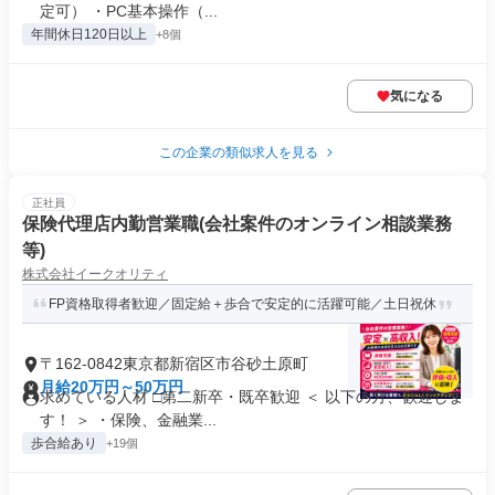
定可） ・PC基本操作（...
年間休日120日以上
+8個
気になる
この企業の類似求人を見る
正社員
保険代理店内勤営業職(会社案件のオンライン相談業務
等)
株式会社イークオリティ
FP資格取得者歓迎／固定給＋歩合で安定的に活躍可能／土日祝休
〒162-0842東京都新宿区市谷砂土原町
月給20万円～50万円
求めている人材 □第二新卒・既卒歓迎 ＜ 以下の方、歓迎しま
す！ ＞ ・保険、金融業...
歩合給あり
+19個