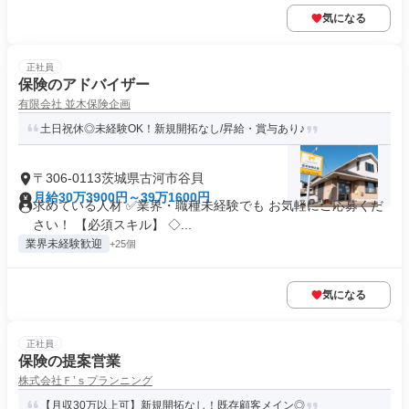
気になる
正社員
保険のアドバイザー
有限会社 並木保険企画
土日祝休◎未経験OK！新規開拓なし/昇給・賞与あり♪
〒306-0113茨城県古河市谷貝
月給30万3900円～39万1600円
求めている人材 ✅業界・職種未経験でも お気軽にご応募くだ
さい！ 【必須スキル】 ◇...
業界未経験歓迎
+25個
気になる
正社員
保険の提案営業
株式会社Ｆ’ｓプランニング
【月収30万以上可】新規開拓なし！既存顧客メイン◎