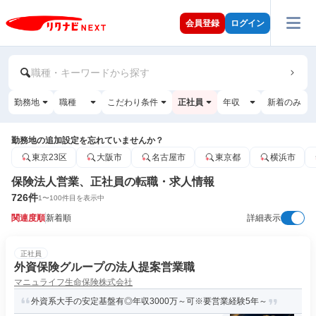
会員登録
ログイン
職種・キーワードから探す
勤務地
職種
こだわり条件
正社員
年収
新着のみ
勤務地の追加設定を忘れていませんか？
東京23区
大阪市
名古屋市
東京都
横浜市
保険法人営業、正社員の転職・求人情報
726
件
1
〜
100
件目を表示中
関連度順
新着順
詳細表示
正社員
外資保険グループの法人提案営業職
マニュライフ生命保険株式会社
外資系大手の安定基盤有◎年収3000万～可※要営業経験5年～