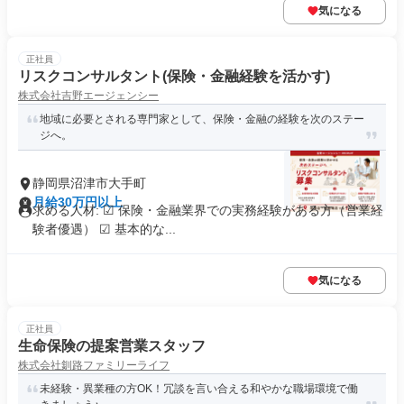
気になる
正社員
リスクコンサルタント(保険・金融経験を活かす)
株式会社吉野エージェンシー
地域に必要とされる専門家として、保険・金融の経験を次のステー
ジへ。
静岡県沼津市大手町
月給30万円以上
求める人材: ☑ 保険・金融業界での実務経験がある方（営業経
験者優遇） ☑ 基本的な...
気になる
正社員
生命保険の提案営業スタッフ
株式会社釧路ファミリーライフ
未経験・異業種の方OK！冗談を言い合える和やかな職場環境で働