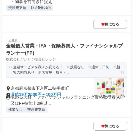
・物事を前向きに捉え...
交通費支給
駅近5分以内
気になる
正社員
金融個人営業・IFA・保険募集人・ファイナンシャルプ
ランナー(FP)
株式会社だいとく投資ビレッジ
金融サービスを我々が変える！ ※残業なし ※週休二日制 ※顧
客の割当あり ※名古屋・岐阜・...
京都府京都市下京区二帖半敷町
月給19万2000円～100万円
求める人材: * ファイナンシャルプランニング資格取得者(AFP
又はFP技能士2級以...
残業なし
交通費支給
気になる