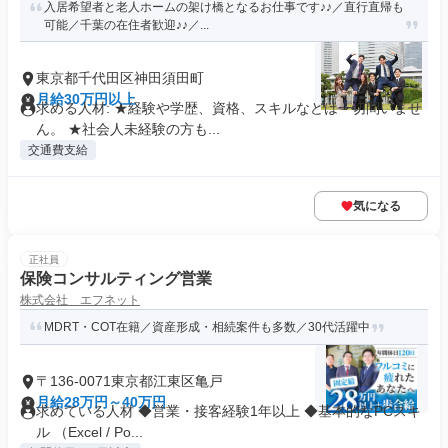
入居希望者と老人ホームの架け橋となるお仕事です♪♪／直行直帰も
可能／千葉の在住者歓迎♪♪／...
東京都千代田区神田須田町
月給30万円以上
求める人材: ★経験や学歴、資格、スキルなどは一切問いませ
ん。 ★社会人未経験の方も...
交通費支給
気になる
正社員
保険コンサルティング営業
株式会社 エフネット
MDRT・COT在籍／資産形成・相続案件も多数／30代活躍中
〒136-0071東京都江東区亀戸
月給28万円～40万円
求めている人材 ◆営業・接客経験1年以上 ◆基本的なPCスキ
ル （Excel / Po...