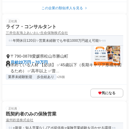
この企業の類似求人を見る
正社員
ライフ・コンサルタント
三井住友海上あいおい生命保険株式会社
年間休日120日✨️営業未経験でも年収1000万円超え可能✨
〒790-0878愛媛県松山市勝山町
月給20万円～70万円
求めている人材 【必須】 ✅45歳以下（長期キャリア形成を図
るため） ✅高卒以上 ✅普...
業界未経験歓迎
歩合給あり
+26個
気になる
正社員
既契約者のみの保険営業
遠州鉄道株式会社
⭐新規・知人営業なし/アポ提供有⭐保険営業経験を活かせる環境