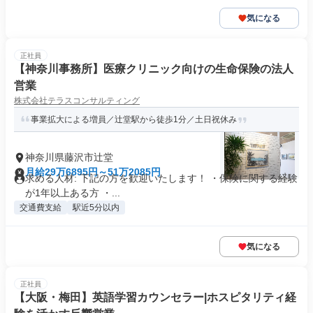
気になる
正社員
【神奈川事務所】医療クリニック向けの生命保険の法人
営業
株式会社テラスコンサルティング
事業拡大による増員／辻堂駅から徒歩1分／土日祝休み
神奈川県藤沢市辻堂
月給29万6895円～51万2085円
求める人材: 下記の方を歓迎いたします！ ・保険に関する経験
が1年以上ある方 ・...
交通費支給
駅近5分以内
気になる
正社員
【大阪・梅田】英語学習カウンセラー|ホスピタリティ経