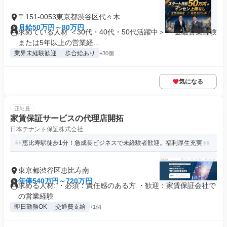
〒151-0053東京都渋谷区代々木
月給50万円～80万円
求めている人材 ＜30代・40代・50代活躍中＞ ・金融営業経験
または5年以上の営業経...
業界未経験歓迎
歩合給あり
+30個
気になる
正社員
家賃保証サービスの代理店開拓
日本テナント保証株式会社
恵比寿駅徒歩1分！急成長ビジネスで未経験者歓迎。福利厚生充実
東京都渋谷区恵比寿南
年俸540万円～720万円
求める人材: ・必須：責任感のある方 ・歓迎：家賃保証会社で
の営業経験
即日勤務OK
交通費支給
+1個