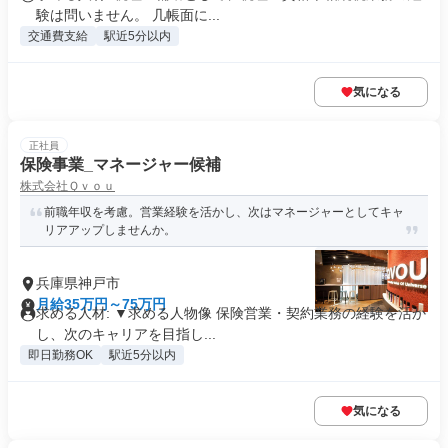
験は問いません。 几帳面に...
交通費支給
駅近5分以内
気になる
正社員
保険事業_マネージャー候補
株式会社Ｑｖｏｕ
前職年収を考慮。営業経験を活かし、次はマネージャーとしてキャ
リアアップしませんか。
兵庫県神戸市
月給35万円～75万円
求める人材: ▼求める人物像 保険営業・契約業務の経験を活か
し、次のキャリアを目指し...
即日勤務OK
駅近5分以内
気になる