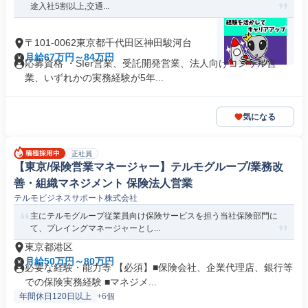
途入社5割以上,交通...
〒101-0062東京都千代田区神田駿河台
月給67万円～84万円
応募資格 ・SIer営業、受託開発営業、法人向けコンサル営
業、いずれかの実務経験が5年...
気になる
正社員
【東京/保険営業マネージャー】テルモグループ/業務改
善・組織マネジメント 保険法人営業
テルモビジネスサポート株式会社
主にテルモグループ従業員向け保険サービスを担う当社保険部門に
て、プレイングマネージャーとし...
東京都港区
月給50万円～80万円
必要な経験・能力等 【必須】■保険会社、企業代理店、銀行等
での保険実務経験 ■マネジメ...
年間休日120日以上
+6個