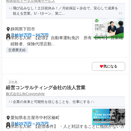
有限会社トータル保険サービス
飛び込みなし！土日祝休み！／月給保証＋歩合で、安心して成果を
狙える営業。U・Iターン、第二...
静岡県下田市
月給30万円～50万円
求める人材: 【必須】 自動車運転免許 所有 【尚可】 営業職
経験者、保険代理店勤...
交通費支給
気になる
正社員
経営コンサルティング会社の法人営業
株式会社LifeCrayonstyle
企業の未来と可能性を信じることを、仕事にする
愛知県名古屋市中村区椿町
月給25万円～35万円
求める人材: 【必須条件】 ・人と対話することに抵抗がない方