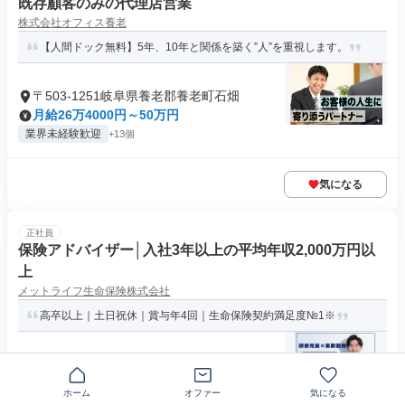
既存顧客のみの代理店営業
株式会社オフィス養老
【人間ドック無料】5年、10年と関係を築く”人”を重視します。
〒503-1251岐阜県養老郡養老町石畑
月給26万4000円～50万円
業界未経験歓迎
+13個
気になる
正社員
保険アドバイザー│入社3年以上の平均年収2,000万円以
上
メットライフ生命保険株式会社
高卒以上｜土日祝休｜賞与年4回｜生命保険契約満足度№1※
大阪府大阪市北区天満橋
月給20万円～75万円
求めている人材 ★未経験歓迎 【このような方はピッタリ！】
ホーム
オファー
気になる