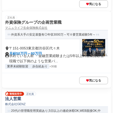
気になる
正社員
外資保険グループの企画営業職
マニュライフ生命保険株式会社
外資系大手の安定基盤有◎年収3000万～可※要営業経験5年～
〒151-0053東京都渋谷区代々木
月給50万円～80万円
求めている人材 ・金融営業経験または5年以上の営業経験者 └
現職で以下例のような営業パ...
業界未経験歓迎
歩合給あり
+30個
気になる
正社員
法人営業
株式会社GENZ
20代の管理職登用実績あり,5日以上の連続休暇OK,WEB面接OK,中