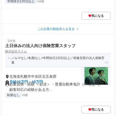
年間休日120日以上
+16個
気になる
この企業の類似求人を見る
正社員
土日休みの法人向け保険営業スタッフ
株式会社ライム
ノルマなし×転勤なし×年間休日120日以上／研修充実の法人保険営
業
北海道札幌市中央区北五条西
月給26万円～48万円
必要資格・経験 ＜必須＞ ・普通自動車免許（AT限定可） ・
顧客対応の経験がある方...
転勤なし
+5個
気になる