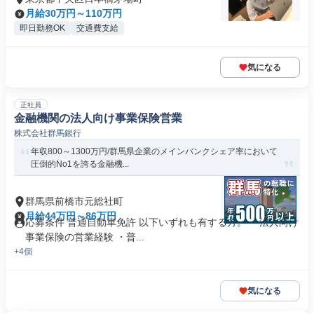
月給30万円～110万円
即日勤務OK
交通費支給
気になる
正社員
金融機関の法人向け事業保険営業
株式会社群馬銀行
年収800～1300万円/群馬県企業のメインバンクシェア率において
圧倒的No1を誇る金融機...
群馬県前橋市元総社町
月給44万円～86万円
応募条件 普通自動車免許 以下いずれも有する方。 ・法人向け
事業保険の営業経験 ・普...
+4個
気になる