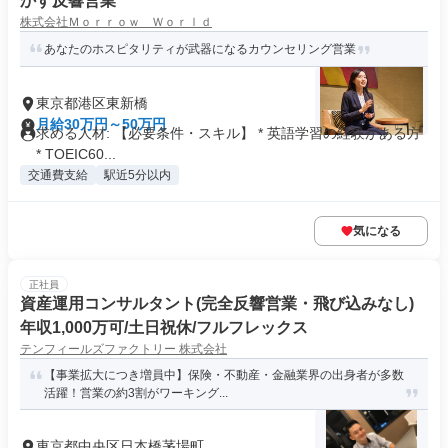
かす反響営業
株式会社Ｍｏｒｒｏｗ Ｗｏｒｌｄ
あなたのホスピタリティが武器になるカウンセリング営業
東京都港区東新橋
月給30万円～50万円
求める人材: 【必要条件・スキル】 * 英語学習の経験がある方
* TOEIC60...
交通費支給
駅近5分以内
気になる
正社員
資産運用コンサルタント(完全反響営業・飛び込みなし)
年収1,000万可/土日祝休/フルフレックス
テンフィールズファクトリー 株式会社
【事業拡大につき増員中】保険・不動産・金融業界の出身者が多数
活躍！営業の約3割がワーキング...
東京都中央区日本橋茅場町