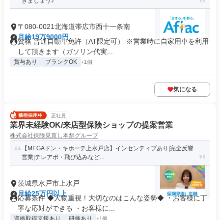
きましょう♪
〒080-0021北海道帯広市西十一条南
月給19万9000円
資格 普通自動車免許（AT限定可） ※営業時に自家用車を利用
して頂きます（ガソリン代実...
賞与あり
ブランクOK
+1個
気になる
正社員
業界未経験OK/来店型保険ショップの提案営業
株式会社保険見直し本舗グループ
【MEGAドン・キホーテ上水戸店】インセンティブあり|完全反響
営業|テレアポ・飛び込みなど...
茨城県水戸市上水戸
月給25万円以上
応募条件 ◆人物重視！大切なのはこんな姿勢◆ ・お客様に丁
寧な応対ができる ・お客様に...
資格取得支援あり
研修あり
+1個