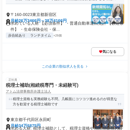
〒160-0023東京都新宿区
月給26万3466円～38万4166円
求めている人材 【必須条件】 ・普通自動車運転免許 【歓迎条
件】 ・生命保険会社・保...
歩合給あり
ランチタイム
+26個
気になる
この企業の類似求人を見る
正社員
税理士補助(相続税専門・未経験可)
アトム法律事務所弁護士法人
税理士資格も実務経験も不問。几帳面にコツコツ進めるのが得意な
方を歓迎する税理士補助です
東京都千代田区永田町
月給34万6875円
求める人材: 税理士補助として、税理士資格や相続税業務の経