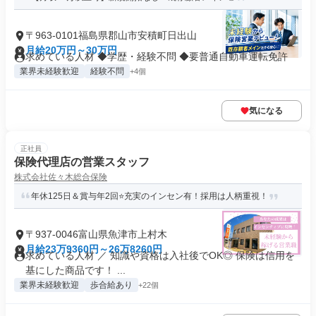
〒963-0101福島県郡山市安積町日出山
月給20万円～30万円
求めている人材 ◆学歴・経験不問 ◆要普通自動車運転免許
業界未経験歓迎
経験不問
+4個
気になる
正社員
保険代理店の営業スタッフ
株式会社佐々木総合保険
年休125日＆賞与年2回⭐充実のインセン有！採用は人柄重視！
〒937-0046富山県魚津市上村木
月給23万9360円～26万8260円
求めている人材 ／ 知識や資格は入社後でOK◎ 保険は信用を
基にした商品です！ ...
業界未経験歓迎
歩合給あり
+22個