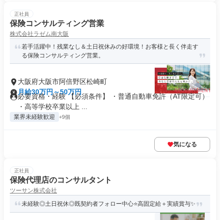
正社員
保険コンサルティング営業
株式会社ラゼム南大阪
若手活躍中！残業なし＆土日祝休みの好環境！お客様と長く伴走す
る保険コンサルティング営業。
大阪府大阪市阿倍野区松崎町
月給30万円～50万円
必要資格・経験 【必須条件】 ・普通自動車免許（AT限定可）
・高等学校卒業以上 ...
業界未経験歓迎
+9個
気になる
正社員
保険代理店のコンサルタント
ツーサン株式会社
未経験◎土日祝休◎既契約者フォロー中心⭐高固定給＋実績賞与✨