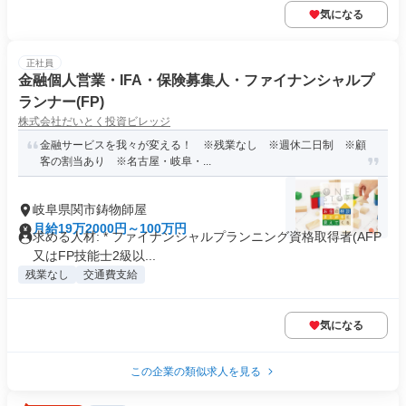
気になる
正社員
金融個人営業・IFA・保険募集人・ファイナンシャルプ
ランナー(FP)
株式会社だいとく投資ビレッジ
金融サービスを我々が変える！ ※残業なし ※週休二日制 ※顧
客の割当あり ※名古屋・岐阜・...
岐阜県関市鋳物師屋
月給19万2000円～100万円
求める人材: * ファイナンシャルプランニング資格取得者(AFP
又はFP技能士2級以...
残業なし
交通費支給
気になる
この企業の類似求人を見る