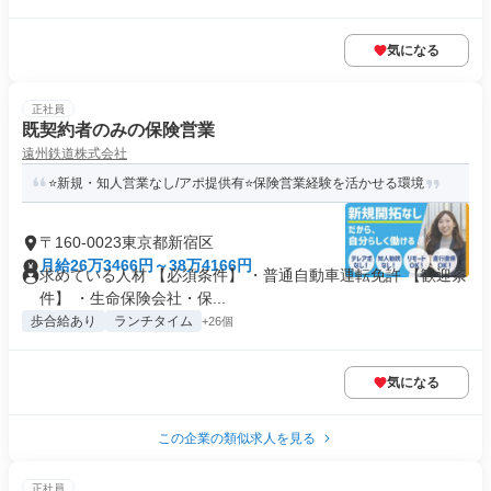
気になる
正社員
既契約者のみの保険営業
遠州鉄道株式会社
⭐新規・知人営業なし/アポ提供有⭐保険営業経験を活かせる環境
〒160-0023東京都新宿区
月給26万3466円～38万4166円
求めている人材 【必須条件】 ・普通自動車運転免許 【歓迎条
件】 ・生命保険会社・保...
歩合給あり
ランチタイム
+26個
気になる
この企業の類似求人を見る
正社員