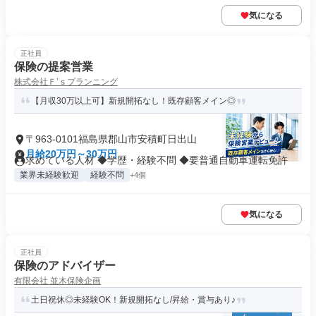
気になる
正社員
保険の提案営業
株式会社Ｆ’ｓプランニング
【月収30万以上可】新規開拓なし！既存顧客メイン◎
〒963-0101福島県郡山市安積町日出山
月給20万円～30万円
求めている人材 ◆学歴・経験不問 ◆要普通自動車運転免許
業界未経験歓迎
経験不問
+4個
気になる
正社員
保険のアドバイザー
有限会社 並木保険企画
土日祝休◎未経験OK！新規開拓なし/昇給・賞与あり♪