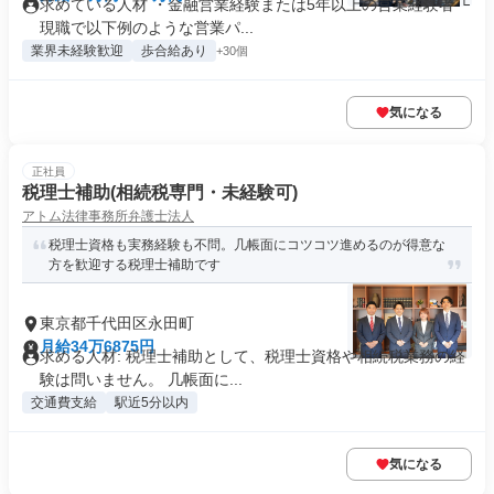
求めている人材 ・金融営業経験または5年以上の営業経験者 └
現職で以下例のような営業パ...
業界未経験歓迎
歩合給あり
+30個
気になる
正社員
税理士補助(相続税専門・未経験可)
アトム法律事務所弁護士法人
税理士資格も実務経験も不問。几帳面にコツコツ進めるのが得意な
方を歓迎する税理士補助です
東京都千代田区永田町
月給34万6875円
求める人材: 税理士補助として、税理士資格や相続税業務の経
験は問いません。 几帳面に...
交通費支給
駅近5分以内
気になる