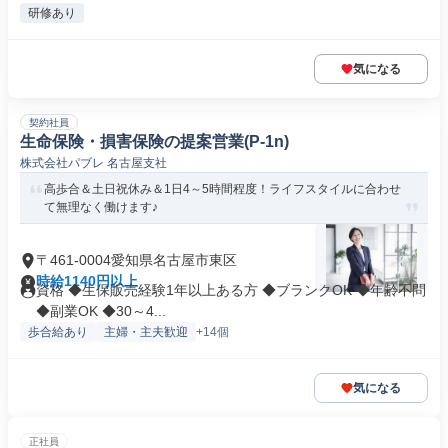
研修あり
気になる
契約社員
生命保険・損害保険の提案営業(P-1n)
株式会社パブレ 名古屋支社
高歩合＆土日祝休み＆1日4～5時間程度！ライフスタイルに合わせ
て無理なく働けます♪
〒461-0004愛知県名古屋市東区
時給1140円以上
資格 ◆生保販売経験1年以上ある方 ◆ブランクOK ◆年齢不問
◆副業OK ◆30～4...
歩合給あり
主婦・主夫歓迎
+14個
気になる
正社員