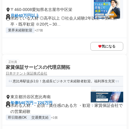
〒460-0008愛知県名古屋市中区栄
月給40万円以上
求めている人材 ◎高卒以上 ◎社会人経験2年以上 ※第二新
卒・既卒歓迎 ※20代～30...
業界未経験歓迎
+27個
気になる
正社員
家賃保証サービスの代理店開拓
日本テナント保証株式会社
恵比寿駅徒歩1分！急成長ビジネスで未経験者歓迎。福利厚生充実
東京都渋谷区恵比寿南
年俸540万円～720万円
求める人材: ・必須：責任感のある方 ・歓迎：家賃保証会社で
の営業経験
即日勤務OK
交通費支給
+1個