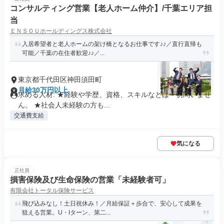
コンサルティング営業【老人ホーム仲介】/千葉エリア担
当
ＥＮＳＯＵホールディングス株式会社
入居希望者と老人ホームの架け橋となるお仕事です♪♪／直行直帰も
可能／千葉の在住者歓迎♪♪／...
東京都千代田区神田須田町
月給30万円以上
求める人材: ★経験や学歴、資格、スキルなどは一切問いませ
ん。 ★社会人未経験の方も...
交通費支給
気になる
正社員
損害保険及び生命保険の営業「未経験者可」
有限会社トータル保険サービス
飛び込みなし！土日祝休み！／月給保証＋歩合で、安心して成果を
狙える営業。U・Iターン、第二...