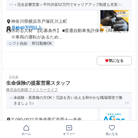
＜完全反響営業＞平均月収52万円でキャリアアップ制度も充実
神奈川県横浜市戸塚区川上町
月給40万円以上
求める人材: 【応募条件】 ■普通自動車免許保有（AT限定可）
※車両の運転があるため...
シフト自由
即日勤務OK
気になる
正社員
生命保険の提案営業スタッフ
株式会社釧路ファミリーライフ
未経験・異業種の方OK！冗談を言い合える和やかな職場環境で働
きましょう♪
〒080-0021北海道帯広市西十一条南
月給19万9000円
資格 普通自動車免許（AT限定可） ※営業時に自家用車を利用
ホーム
オファー
気になる
して頂きます（ガソリン代実...