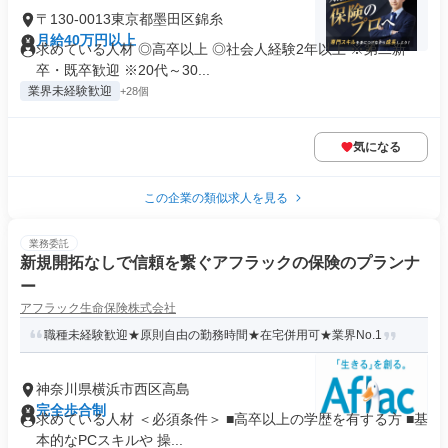
〒130-0013東京都墨田区錦糸
月給40万円以上
求めている人材 ◎高卒以上 ◎社会人経験2年以上 ※第二新
卒・既卒歓迎 ※20代～30...
業界未経験歓迎
+28個
気になる
この企業の類似求人を見る
業務委託
新規開拓なしで信頼を繋ぐアフラックの保険のプランナ
ー
アフラック生命保険株式会社
職種未経験歓迎★原則自由の勤務時間★在宅併用可★業界No.1
神奈川県横浜市西区高島
完全歩合制
求めている人材 ＜必須条件＞ ■高卒以上の学歴を有する方 ■基
本的なPCスキルや 操...