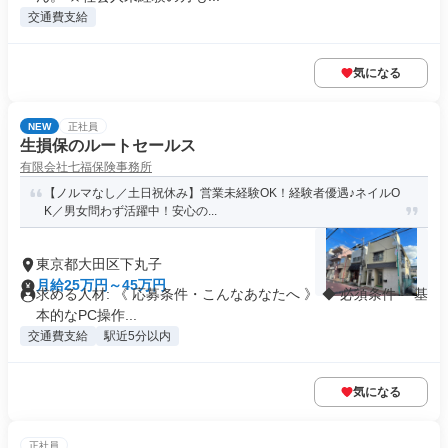
交通費支給
気になる
NEW
正社員
生損保のルートセールス
有限会社七福保険事務所
【ノルマなし／土日祝休み】営業未経験OK！経験者優遇♪ネイルO
K／男女問わず活躍中！安心の...
東京都大田区下丸子
月給25万円～45万円
求める人材: 《 応募条件・こんなあなたへ 》 ◆ 必須条件 ・基
本的なPC操作...
交通費支給
駅近5分以内
気になる
正社員