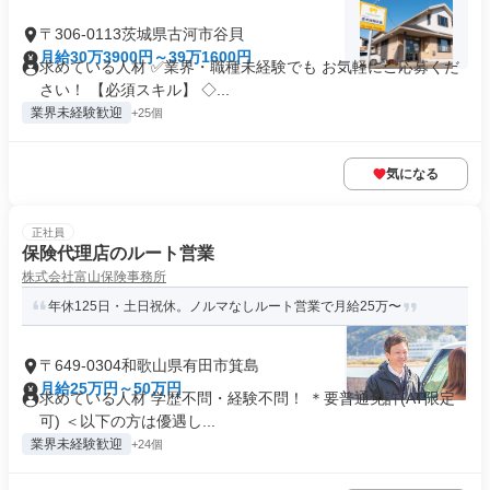
〒306-0113茨城県古河市谷貝
月給30万3900円～39万1600円
求めている人材 ✅業界・職種未経験でも お気軽にご応募くだ
さい！ 【必須スキル】 ◇...
業界未経験歓迎
+25個
気になる
正社員
保険代理店のルート営業
株式会社富山保険事務所
年休125日・土日祝休。ノルマなしルート営業で月給25万〜
〒649-0304和歌山県有田市箕島
月給25万円～50万円
求めている人材 学歴不問・経験不問！ ＊要普通免許(AT限定
可) ＜以下の方は優遇し...
業界未経験歓迎
+24個