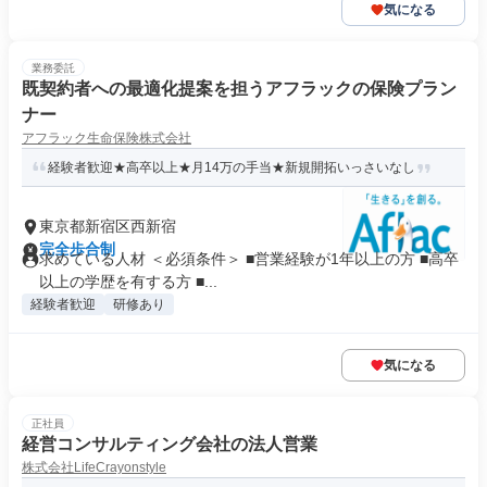
気になる
業務委託
既契約者への最適化提案を担うアフラックの保険プラン
ナー
アフラック生命保険株式会社
経験者歓迎★高卒以上★月14万の手当★新規開拓いっさいなし
東京都新宿区西新宿
完全歩合制
求めている人材 ＜必須条件＞ ■営業経験が1年以上の方 ■高卒
以上の学歴を有する方 ■...
経験者歓迎
研修あり
気になる
正社員
経営コンサルティング会社の法人営業
株式会社LifeCrayonstyle