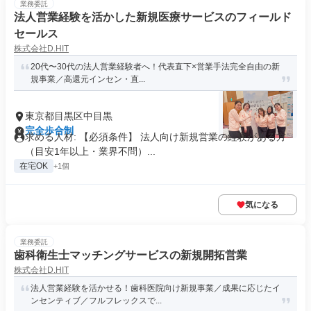
業務委託
法人営業経験を活かした新規医療サービスのフィールド
セールス
株式会社D.HIT
20代〜30代の法人営業経験者へ！代表直下×営業手法完全自由の新
規事業／高還元インセン・直...
東京都目黒区中目黒
完全歩合制
求める人材: 【必須条件】 法人向け新規営業の経験がある方
（目安1年以上・業界不問）...
在宅OK
+1個
気になる
業務委託
歯科衛生士マッチングサービスの新規開拓営業
株式会社D.HIT
法人営業経験を活かせる！歯科医院向け新規事業／成果に応じたイ
ンセンティブ／フルフレックスで...