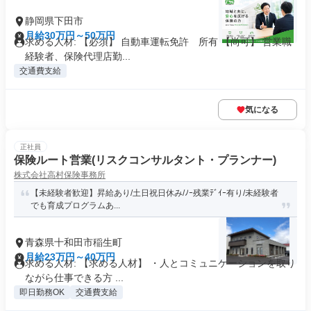
静岡県下田市
月給30万円～50万円
求める人材: 【必須】 自動車運転免許 所有 【尚可】 営業職
経験者、保険代理店勤...
交通費支給
気になる
正社員
保険ルート営業(リスクコンサルタント・プランナー)
株式会社高村保険事務所
【未経験者歓迎】昇給あり/土日祝日休み/ﾉｰ残業ﾃﾞｲｰ有り/未経験者
でも育成プログラムあ...
青森県十和田市稲生町
月給23万円～40万円
求める人材: 【求める人材】 ・人とコミュニケーションを取り
ながら仕事できる方 ...
即日勤務OK
交通費支給