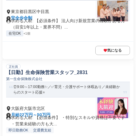
東京都目黒区中目黒
完全歩合制
求める人材: 【必須条件】 法人向け新規営業の経験がある方
（目安1年以上・業界不問）...
在宅OK
+1個
気になる
正社員
【日勤】生命保険営業スタッフ_2831
第一生命保険株式会社
⏰9:00～17:00勤務✨／✅育児・介護サポート休暇あり／未経験か
らのスタート応援⭐
大阪府大阪市北区
月給22万円～50万円
求める人材: 【必須条件】 ・特別なスキルや資格は不要です
・営業未経験の方も大...
即日勤務OK
交通費支給