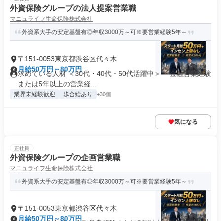
外資保険グループの法人提案営業職
マニュライフ生命保険株式会社
外資系大手の安定基盤有◎年収3000万～可※要営業経験5年～
〒151-0053東京都渋谷区代々木
月給50万円～80万円
求めている人材 ＜30代・40代・50代活躍中＞ ・金融営業経験
または5年以上の営業経...
業界未経験歓迎
歩合給あり
+30個
気になる
正社員
外資保険グループの企画営業職
マニュライフ生命保険株式会社
外資系大手の安定基盤有◎年収3000万～可※要営業経験5年～
〒151-0053東京都渋谷区代々木
月給50万円～80万円