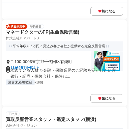
気になる
契約社員
マネードクターのFP(生命保険営業)
株式会社ＦＰパートナー
平均年収735万円／見込み客は会社が提供する完全反響営業
〒100-0006東京都千代田区有楽町
月給25万円以上
求めている人材 ✨金融・保険業界のご経験を活かしたい方 ・
銀行・証券・保険会社・保険代...
業界未経験歓迎
+18個
気になる
正社員
買取反響営業スタッフ・鑑定スタッフ(横浜)
合同会社ヴィジョン