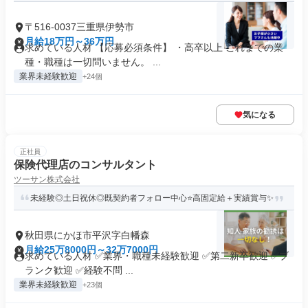
〒516-0037三重県伊勢市
月給18万円～36万円
求めている人材 【応募必須条件】 ・高卒以上 これまでの業
種・職種は一切問いません。 ...
業界未経験歓迎
+24個
気になる
正社員
保険代理店のコンサルタント
ツーサン株式会社
未経験◎土日祝休◎既契約者フォロー中心⭐高固定給＋実績賞与✨
秋田県にかほ市平沢字白幡森
月給25万8000円～32万7000円
求めている人材 ✅業界・職種未経験歓迎 ✅第二新卒歓迎 ✅ブ
ランク歓迎 ✅経験不問 ...
業界未経験歓迎
+23個