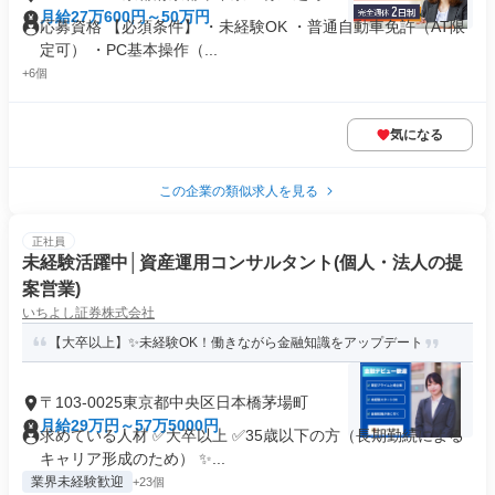
月給27万600円～50万円
応募資格 【必須条件】 ・未経験OK ・普通自動車免許（AT限
定可） ・PC基本操作（...
+6個
気になる
この企業の類似求人を見る
正社員
未経験活躍中│資産運用コンサルタント(個人・法人の提
案営業)
いちよし証券株式会社
【大卒以上】✨未経験OK！働きながら金融知識をアップデート
〒103-0025東京都中央区日本橋茅場町
月給29万円～57万5000円
求めている人材 ✅大卒以上 ✅35歳以下の方（長期勤続による
キャリア形成のため） ✨...
業界未経験歓迎
+23個