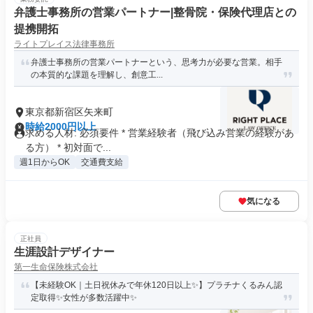
弁護士事務所の営業パートナー|整骨院・保険代理店との
提携開拓
ライトプレイス法律事務所
弁護士事務所の営業パートナーという、思考力が必要な営業。相手
の本質的な課題を理解し、創意工...
東京都新宿区矢来町
時給2000円以上
求める人材: 必須要件 * 営業経験者（飛び込み営業の経験があ
る方） * 初対面で...
週1日からOK
交通費支給
気になる
正社員
生涯設計デザイナー
第一生命保険株式会社
【未経験OK｜土日祝休みで年休120日以上✨】プラチナくるみん認
定取得✨女性が多数活躍中✨