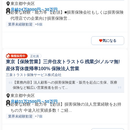
東京都中央区
月給24万8000円～30万円
必要な経験・能力等 【必須】■損害保険会社もしくは損害保険
代理店での企業向け損害保険営...
業界未経験歓迎
+6個
気になる
正社員
東京【保険営業】三井住友トラストG 残業少/ノルマ無!
産休育休復帰率100% 保険法人営業
三泉トラスト保険サービス株式会社
【業務内容】法人顧客への損害保険提案・販売を起点に生保、医療
保険など幅広い営業推進を担って...
東京都中央区
月給31万2500円～50万円
必要な経験・能力等 【必須】損害保険の法人営業経験をお持
ちの方 中途入社実績多数！ご経...
業界未経験歓迎
+7個