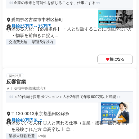
企業の未来と可能性を信じることを、仕事にする
愛知県名古屋市中村区椿町
月給25万円～35万円
求める人材: 【必須条件】 ・人と対話することに抵抗がない方
・物事を前向きに捉え...
交通費支給
駅近5分以内
気になる
契約社員
反響営業
ＡＩＧ損害保険株式会社
＜20代向け採用ポジション＞入社2年目で年収600万以上可能
〒130-0013東京都墨田区錦糸
月給40万円以上
求めている人材 ◎人と関わる仕事（営業・接客・販売など）
を経験された方 ◎高卒以上 ◎...
業界未経験歓迎
+28個