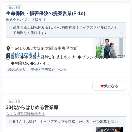
契約社員
生命保険・損害保険の提案営業(P-1o)
株式会社パブレ 大阪支社
高歩合＆土日祝休み＆1日4～5時間程度！ライフスタイルに合わせ
て無理なく働けます♪
〒541-0053大阪府大阪市中央区本町
時給1177円以上
資格 ◆生保販売経験1年以上ある方 ◆ブランクOK ◆年齢不問
◆副業OK ◆30～4...
歩合給あり
主婦・主夫歓迎
+14個
気になる
契約社員
30代からはじめる営業職
ＡＩＧ損害保険株式会社
9月入社も歓迎！キャリアアップを目指したい方、ぜひ応募を◎