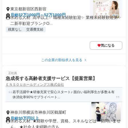
東京都新宿区西新宿
月給32万1000円～52万1000円
求める人材: 高卒以上✨ 職種未経験歓迎✨ 業種未経験歓迎第✨
二新卒歓迎ブランクO...
残業なし
交通費支給
気になる
この企業の類似求人を見る
正社員
急成長する高齢者支援サービス【提案営業】
ＥＮＳＯＵホールディングス株式会社
若手活躍中★研修充実で安心スタート♪ 面白い福利厚生が多数＆有
休消化率90%でプライベート...
神奈川県横浜市神奈川区鶴屋町
月給30万円以上
求める人材: ★経験や学歴、資格、スキルなどは一切問いませ
ん。 ★社会人未経験の方も...