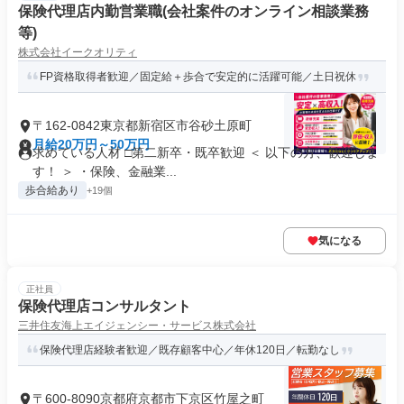
保険代理店内勤営業職(会社案件のオンライン相談業務
等)
株式会社イークオリティ
FP資格取得者歓迎／固定給＋歩合で安定的に活躍可能／土日祝休
〒162-0842東京都新宿区市谷砂土原町
月給20万円～50万円
求めている人材 □第二新卒・既卒歓迎 ＜ 以下の方、歓迎しま
す！ ＞ ・保険、金融業...
歩合給あり
+19個
気になる
正社員
保険代理店コンサルタント
三井住友海上エイジェンシー・サービス株式会社
保険代理店経験者歓迎／既存顧客中心／年休120日／転勤なし
〒600-8090京都府京都市下京区竹屋之町