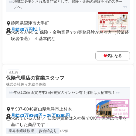
地域に必要とされる専門家として、保険・金融の経験を次のステー
ジへ。
静岡県沼津市大手町
月給30万円以上
求める人材: ☑ 保険・金融業界での実務経験がある方（営業経
験者優遇） ☑ 基本的な...
気になる
正社員
保険代理店の営業スタッフ
株式会社佐々木総合保険
年休125日＆賞与年2回⭐充実のインセン有！採用は人柄重視！
〒937-0046富山県魚津市上村木
月給23万9360円～26万8260円
求めている人材 ／ 知識や資格は入社後でOK◎ 保険は信用を
基にした商品です！ ...
業界未経験歓迎
歩合給あり
+22個