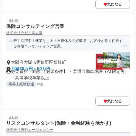
気になる
正社員
保険コンサルティング営業
株式会社ラゼム南大阪
若手活躍中！残業なし＆土日祝休みの好環境！お客様と長く伴走す
る保険コンサルティング営業。
大阪府大阪市阿倍野区松崎町
月給30万円～50万円
必要資格・経験 【必須条件】 ・普通自動車免許（AT限定可）
・高等学校卒業以上 ...
業界未経験歓迎
+9個
気になる
正社員
リスクコンサルタント(保険・金融経験を活かす)
株式会社吉野エージェンシー