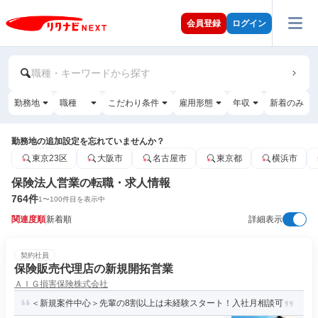
会員登録
ログイン
職種・キーワードから探す
勤務地
職種
こだわり条件
雇用形態
年収
新着のみ
勤務地の追加設定を忘れていませんか？
東京23区
大阪市
名古屋市
東京都
横浜市
保険法人営業の転職・求人情報
764
件
1
〜
100
件目を表示中
関連度順
新着順
詳細表示
契約社員
保険販売代理店の新規開拓営業
ＡＩＧ損害保険株式会社
＜新規案件中心＞先輩の8割以上は未経験スタート！入社月相談可