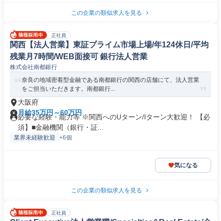
この企業の類似求人を見る
正社員
関西【法人営業】東証プライム市場上場/年124休日/平均
残業月7時間/WEB面接可 銀行法人営業
株式会社南都銀行
奈良の地域密着型金融である南都銀行の関西の店舗にて、法人営業
をご担当いただきます。南都銀行...
大阪府
月給35万円～60万円
必要な経験・能力等 ※関西へのUターン/Iターン大歓迎！ 【必
須】■金融機関（銀行・証...
業界未経験歓迎
+6個
気になる
この企業の類似求人を見る
正社員