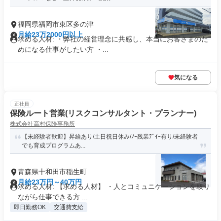
福岡県福岡市東区多の津
月給23万2000円以上
求める人材: ・弊社の経営理念に共感し、本当にお客さまのた
めになる仕事がしたい方 ・...
気になる
正社員
保険ルート営業(リスクコンサルタント・プランナー)
株式会社高村保険事務所
【未経験者歓迎】昇給あり/土日祝日休み/ﾉｰ残業ﾃﾞｲｰ有り/未経験者
でも育成プログラムあ...
青森県十和田市稲生町
月給23万円～40万円
求める人材: 【求める人材】 ・人とコミュニケーションを取り
ながら仕事できる方 ...
即日勤務OK
交通費支給