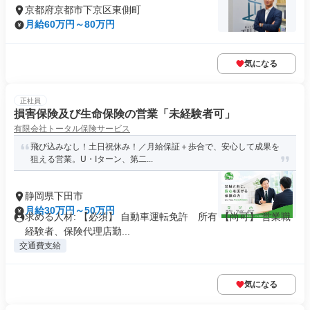
京都府京都市下京区東側町
月給60万円～80万円
気になる
正社員
損害保険及び生命保険の営業「未経験者可」
有限会社トータル保険サービス
飛び込みなし！土日祝休み！／月給保証＋歩合で、安心して成果を
狙える営業。U・Iターン、第二...
静岡県下田市
月給30万円～50万円
求める人材: 【必須】 自動車運転免許 所有 【尚可】 営業職
経験者、保険代理店勤...
交通費支給
気になる