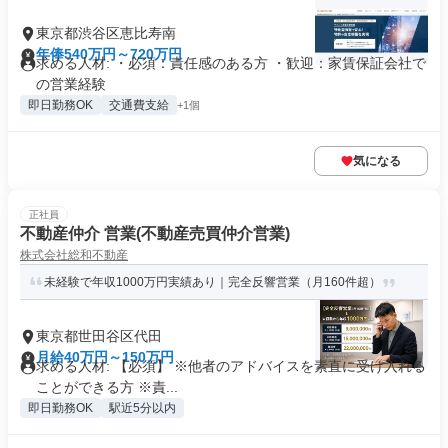
東京都渋谷区恵比寿南
年俸540万円～720万円
求める人材: ・必須：責任感のある方 ・歓迎：家賃保証会社で
の営業経験
即日勤務OK
交通費支給
+1個
気になる
正社員
不動産仲介 営業(不動産売買仲介営業)
株式会社総和不動産
未経験で年収1000万円実績あり｜完全反響営業（月160件超）
東京都世田谷区代田
月給40万円～150万円
求める人材: 【必須】 ※他者のアドバイスを素直に受け入れる
ことができる方 ※責...
即日勤務OK
駅近5分以内