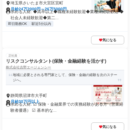
埼玉県さいたま市大宮区宮町
月給24万2000円～26万5000円
求める人材: ◆高卒以上◆職種未経験歓迎◆業種未経験歓迎 ◆
社会人未経験歓迎◆第二...
即日勤務OK
駅近5分以内
気になる
正社員
リスクコンサルタント(保険・金融経験を活かす)
株式会社吉野エージェンシー
地域に必要とされる専門家として、保険・金融の経験を次のステー
ジへ。
静岡県沼津市大手町
月給30万円以上
求める人材: ☑ 保険・金融業界での実務経験がある方（営業経
験者優遇） ☑ 基本的な...
気になる