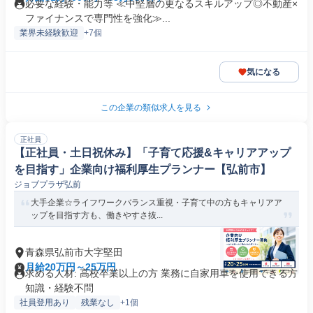
必要な経験・能力等 ≪中堅層の更なるスキルアップ◎不動産×
ファイナンスで専門性を強化≫...
業界未経験歓迎
+7個
気になる
この企業の類似求人を見る
正社員
【正社員・土日祝休み】「子育て応援&キャリアアップ
を目指す」企業向け福利厚生プランナー【弘前市】
ジョブプラザ弘前
大手企業☆ライフワークバランス重視・子育て中の方もキャリアア
ップを目指す方も、働きやすさ抜...
青森県弘前市大字堅田
月給20万円～25万円
求める人材: 高校卒業以上の方 業務に自家用車を使用できる方
知識・経験不問
社員登用あり
残業なし
+1個