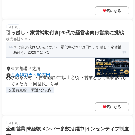
気になる
正社員
引っ越し・家賃補助付き|20代で経営者向け営業に挑戦
株式会社２０２
20で突き抜けたいあなたへ！最低年収500万円〜。引越し・家賃補
助付き。2029年にIPO...
東京都港区芝浦
月給40万円～80万円
求める人材: ・営業経験2年以上必須 ・営業として成果を出し
てきた方 ・同世代より早...
交通費支給
駅近5分以内
気になる
正社員
企画営業|未経験メンバー多数活躍中|インセンティブ制度