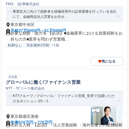
FINX J証券株式会社
事業拡大に向けて経験者を積極採用中の証券業務を行っている当社
にて、金融商品法人営業をお任せ...
東京都中央区
月給37万5000円～51万5000円
必要な経験・能力等 【必須】■金融業界における就業経験をお
持ちの方■業界を問わず営業職...
転勤なし
完全週休2日制
+1個
気になる
正社員
グローバルに働く/ファイナンス営業
NTT・TCリース株式会社
NTTグループ／グローバル・ファイナンス営業_世界で活躍いただ
けるポジション /20～3...
東京都港区港南
年俸570万円～770万円
求める人材: 【必須】・法人営業経験 ・海外企業との業務経験