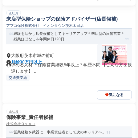
正社員
来店型保険ショップの保険アドバイザー(店長候補)
アプコ保険株式会社 イオンタウン茨木太田店
経験を活かし店長候補としてキャリアアップ＊来店型の反響営業＊
残業ほぼなし＆年間休日120日
大阪府茨木市城の前町
月給30万円以上
求める人材: * 保険営業経験5年以上 * 学歴不問 【こんな方を歓
迎します】 ...
交通費支給
気になる
正社員
保険事業_責任者候補
株式会社Ｑｖｏｕ
営業経験を武器に、事業責任者として次のキャリアへ。