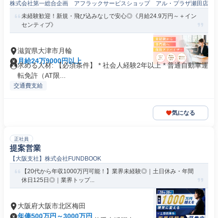
株式会社第一総合企画 アフラックサービスショップ アル・プラザ瀬田店
未経験歓迎！新規・飛び込みなしで安心◎《月給24.9万円～＋イン
センティブ》
滋賀県大津市月輪
月給24万9000円以上
求める人材: 【必須条件】 * 社会人経験2年以上 * 普通自動車運
転免許（AT限...
交通費支給
気になる
正社員
提案営業
【大阪支社】株式会社FUNDBOOK
【20代から年収1000万円可能！】業界未経験◎｜土日休み・年間
休日125日◎｜業界トップ...
大阪府大阪市北区梅田
年俸500万円～3000万円