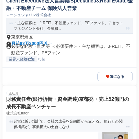
Client Executive法人営業職/Specialties&Real Estate/金
融・不動産チーム 保険法人営業
マーシュジャパン株式会社
・主な顧客は、J-REIT、不動産ファンド、PEファンド、アセット
マネジメント会社、金融機...
東京都港区
月給83万3000円以上
必要な経験・能力等 ＜必須要件＞・主な顧客は、J-REIT、不
動産ファンド、PEファン...
業界未経験歓迎
+5個
気になる
正社員
財務責任者(銀行折衝・資金調達)京都発・売上52億円の
成長不動産ベンチャー
株式会社tutor
経営に近い場所で、会社の成長を金融面から支える。 銀行との関
係構築が、事業拡大の土台になり...