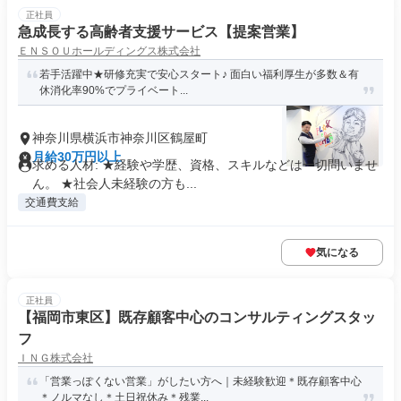
正社員
急成長する高齢者支援サービス【提案営業】
ＥＮＳＯＵホールディングス株式会社
若手活躍中★研修充実で安心スタート♪ 面白い福利厚生が多数＆有
休消化率90%でプライベート...
神奈川県横浜市神奈川区鶴屋町
月給30万円以上
求める人材: ★経験や学歴、資格、スキルなどは一切問いませ
ん。 ★社会人未経験の方も...
交通費支給
気になる
正社員
【福岡市東区】既存顧客中心のコンサルティングスタッ
フ
ＩＮＧ株式会社
「営業っぽくない営業」がしたい方へ｜未経験歓迎＊既存顧客中心
＊ノルマなし＊土日祝休み＊残業...