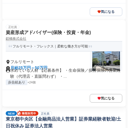
気になる
正社員
資産形成アドバイザー(保険・投資・年金)
鎧橋株式会社
フルリモート・フレックス｜柔軟な働き方が可能
フルリモート
月給25万円～50万円
求めている人材 【応募条件】 ・生命保険／損害保険の営業経
験（代理店・直販問わず） ・...
歩合給あり
+24個
気になる
NEW
正社員
東京都中央区【金融商品法人営業】証券業経験者歓迎/土
日祝休み 証券法人営業