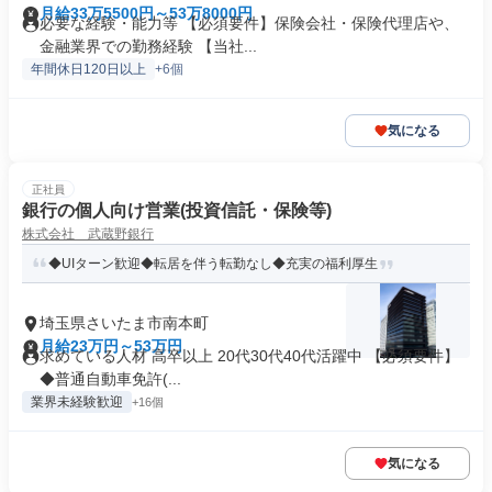
月給33万5500円～53万8000円
必要な経験・能力等 【必須要件】保険会社・保険代理店や、
金融業界での勤務経験 【当社...
年間休日120日以上
+6個
気になる
正社員
銀行の個人向け営業(投資信託・保険等)
株式会社 武蔵野銀行
◆UIターン歓迎◆転居を伴う転勤なし◆充実の福利厚生
埼玉県さいたま市南本町
月給23万円～53万円
求めている人材 高卒以上 20代30代40代活躍中 【必須要件】
◆普通自動車免許(...
業界未経験歓迎
+16個
気になる