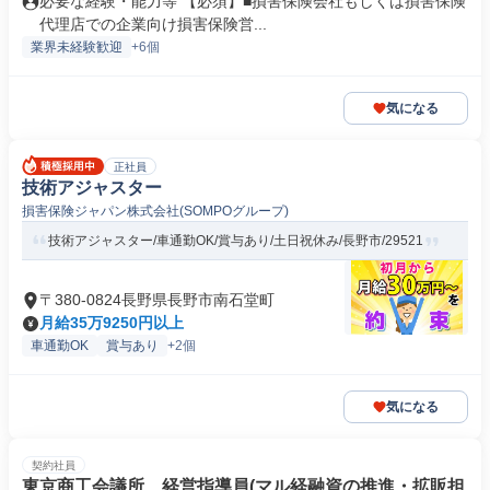
必要な経験・能力等 【必須】■損害保険会社もしくは損害保険
代理店での企業向け損害保険営...
業界未経験歓迎
+6個
気になる
正社員
技術アジャスター
損害保険ジャパン株式会社(SOMPOグループ)
技術アジャスター/車通勤OK/賞与あり/土日祝休み/長野市/29521
〒380-0824長野県長野市南石堂町
月給35万9250円以上
車通勤OK
賞与あり
+2個
気になる
契約社員
東京商工会議所 経営指導員(マル経融資の推進・拡販担