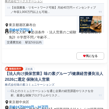
株式会社ワークステーション
【全国募集・リモートワーク可能】月給40万円＋インセンティブ
／年収1,000万円以上も可能...
東京都港区麻布台
月給40万円以上
求める人材: ◆必須条件 ・法人営業のご経験 ・要普通自動車
免許 ※学歴不問／年齢不...
交通費支給
駅近5分以内
気になる
正社員
【法人向け損保営業】味の素グループ/健康経営優良法人
2026に選定 保険法人営業
株式会社味の素コミュニケーションズ
CLとのコミュニケーションを通じ企業の経営課題やリスクを分
析、最適な保険プログラムやリスク...
東京都中央区
月給24万8000円～30万円