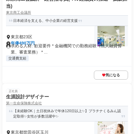
当)
東京商工会議所
日本経済を支える、中小企業の経営支援
東京都23区
年俸490万円
求める人材: ​歓迎要件 * 金融機関での勤務経験（法人融資営
業、審査業務） * ...
交通費支給
気になる
正社員
生涯設計デザイナー
第一生命保険株式会社
【未経験OK｜土日祝休みで年休120日以上✨】プラチナくるみん認
定取得✨女性が多数活躍中✨
東京都世田谷区玉川