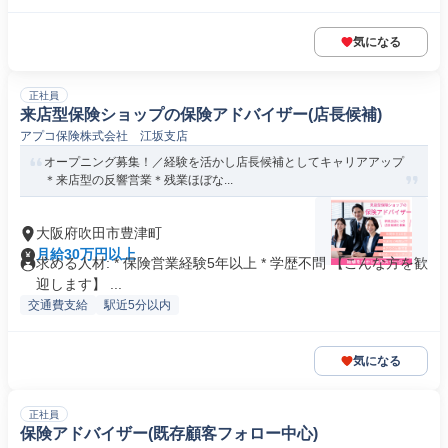
気になる
正社員
来店型保険ショップの保険アドバイザー(店長候補)
アプコ保険株式会社 江坂支店
オープニング募集！／経験を活かし店長候補としてキャリアアップ
＊来店型の反響営業＊残業ほぼな...
大阪府吹田市豊津町
月給30万円以上
求める人材: * 保険営業経験5年以上 * 学歴不問 【こんな方を歓
迎します】 ...
交通費支給
駅近5分以内
気になる
正社員
保険アドバイザー(既存顧客フォロー中心)