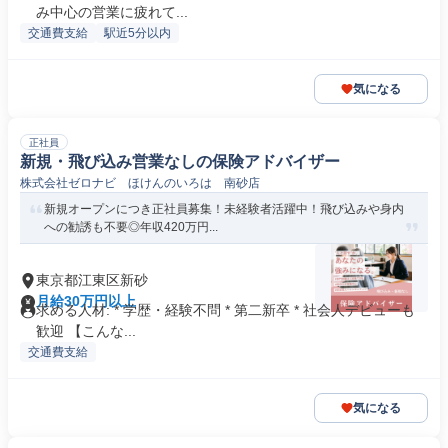
み中心の営業に疲れて...
交通費支給
駅近5分以内
気になる
正社員
新規・飛び込み営業なしの保険アドバイザー
株式会社ゼロナビ ほけんのいろは 南砂店
新規オープンにつき正社員募集！未経験者活躍中！飛び込みや身内
への勧誘も不要◎年収420万円...
東京都江東区新砂
月給30万円以上
求める人材: * 学歴・経験不問 * 第二新卒 * 社会人デビューも
歓迎 【こんな...
交通費支給
気になる