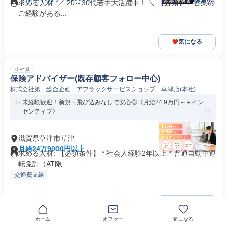
求める人材: ／ 20～30代若手大活躍中！ ＼ 【必須】 ✅️営業の
ご経験がある...
気になる
正社員
保険アドバイザー(既存顧客フォロー中心)
株式会社第一総合企画 アフラックサービスショップ 草津店(本社)
未経験歓迎！新規・飛び込みなしで安心◎《月給24.9万円～＋イン
センティブ》
滋賀県草津市草津
月給24万9000円以上
求める人材: 【必須条件】 * 社会人経験2年以上 * 普通自動車運
転免許（AT限...
交通費支給
気になる
ホーム
オファー
気になる