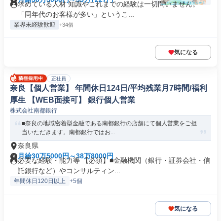
求めている人材 知識やこれまでの経験は一切問いません。
「同年代のお客様が多い」というこ...
業界未経験歓迎
+34個
気になる
正社員
奈良【個人営業】 年間休日124日/平均残業月7時間/福利
厚生 【WEB面接可】 銀行個人営業
株式会社南都銀行
■奈良の地域密着型金融である南都銀行の店舗にて個人営業をご担
当いただきます。南都銀行ではお...
奈良県
月給30万5000円～38万8000円
必要な経験・能力等 【必須】■金融機関（銀行・証券会社・信
託銀行など）やコンサルティン...
年間休日120日以上
+5個
気になる