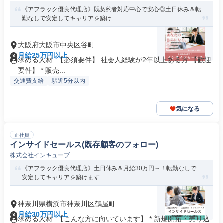
《アフラック優良代理店》既契約者対応中心で安心◎土日休み＆転
勤なしで安定してキャリアを築け...
大阪府大阪市中央区谷町
月給25万円以上
求める人材: 【必須要件】 社会人経験が2年以上ある方 【歓迎
要件】 * 販売...
交通費支給
駅近5分以内
気になる
正社員
インサイドセールス(既存顧客のフォロー)
株式会社インキューブ
《アフラック優良代理店》土日休み＆月給30万円～！転勤なしで
安定してキャリアを築けます
神奈川県横浜市神奈川区鶴屋町
月給30万円以上
求める人材: 【こんな方に向いています】 * 新規開拓・売り込