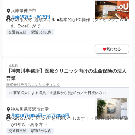
兵庫県神戸市
月給35万円～80万円
求める人材: 必須スキル ■基本的なPC操作（タイピング、Wor
d、Excel）がで...
交通費支給
駅近5分以内
気になる
正社員
【神奈川事務所】医療クリニック向けの生命保険の法人
営業
株式会社テラスコンサルティング
事業拡大による増員／辻堂駅から徒歩1分／土日祝休み
神奈川県藤沢市辻堂
月給29万6895円～51万2085円
求める人材: 下記の方を歓迎いたします！ ・保険に関する経験
が1年以上ある方 ・...
交通費支給
駅近5分以内