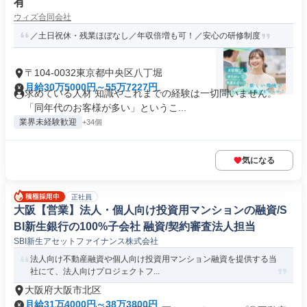
有
ウィズ合同会社
／土日祝休・残業ほぼなし／年収倍増も可！／安心の研修制度
〒104-0032東京都中央区八丁堀
月給30万5000円～55万7227円
求めている人材 知識やこれまでの経験は一切問いません。
「同年代のお客様が多い」というこ...
業界未経験歓迎
+34個
気になる
正社員
大阪【営業】法人・個人向け投資用マンションの融資/S
BI新生銀行の100%子会社 融資/契約審査法人担当
SBI新生アセットファイナンス株式会社
法人向け不動産融資や個人向け投資用マンション融資を提供する当
社にて、法人向けプロジェクトフ...
大阪府大阪市北区
月給31万4000円～38万3800円