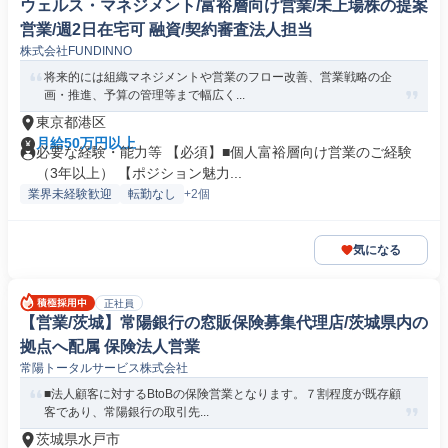
ウェルス・マネジメント/富裕層向け営業/未上場株の提案
営業/週2日在宅可 融資/契約審査法人担当
株式会社FUNDINNO
将来的には組織マネジメントや営業のフロー改善、営業戦略の企
画・推進、予算の管理等まで幅広く...
東京都港区
月給50万円以上
必要な経験・能力等 【必須】■個人富裕層向け営業のご経験
（3年以上） 【ポジション魅力...
業界未経験歓迎
転勤なし
+2個
気になる
正社員
【営業/茨城】常陽銀行の窓販保険募集代理店/茨城県内の
拠点へ配属 保険法人営業
常陽トータルサービス株式会社
■法人顧客に対するBtoBの保険営業となります。７割程度が既存顧
客であり、常陽銀行の取引先...
茨城県水戸市