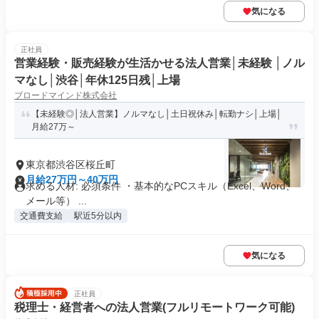
気になる
正社員
営業経験・販売経験が生活かせる法人営業│未経験 │ノル
マなし│渋谷│年休125日残│上場
ブロードマインド株式会社
【未経験◎│法人営業】ノルマなし│土日祝休み│転勤ナシ│上場│
月給27万～
東京都渋谷区桜丘町
月給27万円～40万円
求める人材: 必須条件 ・基本的なPCスキル（Excel、Word、
メール等） ...
交通費支給
駅近5分以内
気になる
正社員
税理士・経営者への法人営業(フルリモートワーク可能)