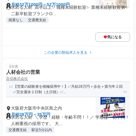
月給32万1000円～52万1000円
求める人材: 高卒以上✨ 職種未経験歓迎✨ 業種未経験歓迎第✨
二新卒歓迎ブランクO...
残業なし
交通費支給
気になる
この企業の類似求人を見る
正社員
人材会社の営業
百信株式会社
【営業の経験者を積極採用中！】✅月給28万円＋歩合＋賞与年２回
✅完全週休２日制（土日祝）✅...
大阪府大阪市中央区島之内
月給28万円～35万円
求める人材: ＼学歴・経験・年齢不問！！／ 学歴は一切不問！
人柄重視の採用です。 大...
交通費支給
駅近5分以内