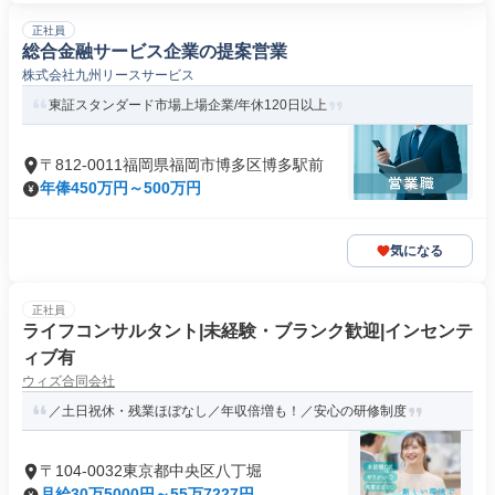
正社員
総合金融サービス企業の提案営業
株式会社九州リースサービス
東証スタンダード市場上場企業/年休120日以上
〒812-0011福岡県福岡市博多区博多駅前
年俸450万円～500万円
気になる
正社員
ライフコンサルタント|未経験・ブランク歓迎|インセンテ
ィブ有
ウィズ合同会社
／土日祝休・残業ほぼなし／年収倍増も！／安心の研修制度
〒104-0032東京都中央区八丁堀
月給30万5000円～55万7227円