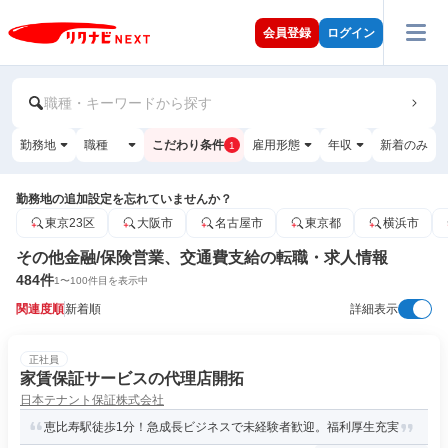
会員登録
ログイン
職種・キーワードから探す
勤務地
職種
こだわり条件
雇用形態
年収
新着のみ
1
勤務地の追加設定を忘れていませんか？
東京23区
大阪市
名古屋市
東京都
横浜市
その他金融/保険営業、交通費支給の転職・求人情報
484
件
1
〜
100
件目を表示中
関連度順
新着順
詳細表示
正社員
家賃保証サービスの代理店開拓
日本テナント保証株式会社
恵比寿駅徒歩1分！急成長ビジネスで未経験者歓迎。福利厚生充実