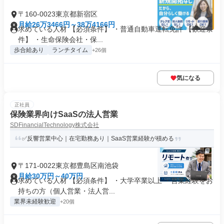
〒160-0023東京都新宿区
月給26万3466円～38万4166円
求めている人材 【必須条件】 ・普通自動車運転免許 【歓迎条
件】 ・生命保険会社・保...
歩合給あり
ランチタイム
+26個
気になる
正社員
保険業界向けSaaSの法人営業
SDFinancialTechnology株式会社
✅反響営業中心｜在宅勤務あり｜SaaS営業経験が積める
〒171-0022東京都豊島区南池袋
月給30万円～40万円
求めている人材 【必須条件】 ・大学卒業以上 ・営業経験をお
持ちの方（個人営業・法人営...
業界未経験歓迎
+20個