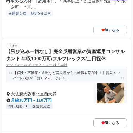
求める人材: 【必須条件】 * 高卒以上 * 普通自動車免許（AT限
定可） * 基...
交通費支給
駅近5分以内
気になる
正社員
【飛び込み一切なし】完全反響営業の資産運用コンサル
タント 年収1000万可/フルフレックス/土日祝休
テンフィールズファクトリー 株式会社
【保険・不動産・金融など異業種からの転職者活躍中！】営業メン
バーの3割が「働くママ」です！...
大阪府大阪市北区西天満
月給30万円～110万円
即日勤務OK
交通費支給
気になる