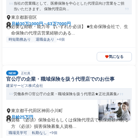
当社の営業職として、医療保険を中心とした代理店向け営業をご担
当いただきます。 保険代理店向...
東京都新宿区
月給30万1000円～63万7000円
必要な経験・能力等 【いずれか必須】 ■生命保険会社で、生
命保険の代理店営業経験のある...
時短勤務あり
退職金あり
+4個
気になる
NEW
正社員
官公庁の企業・職域保険を扱う代理店でのお仕事
建栄サービス株式会社
労働条件◎官公庁の企業・職域保険を扱う代理店★正社員募集♪
東京都千代田区神田小川町
月給25万円
資格 《必須》保険会社もしくは保険代理店で損保経験のある
方 《必須》損害保険募集人資格...
職場見学可
転勤なし
+9個