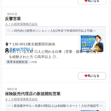
気になる
契約社員
反響営業
ＡＩＧ損害保険株式会社
＜20代向け採用ポジション＞入社2年目で年収600万以上可能
〒130-0013東京都墨田区錦糸
月給40万円以上
求めている人材 ◎人と関わる仕事（営業・接客・販売など）
を経験された方 ◎高卒以上 ◎...
業界未経験歓迎
+28個
気になる
契約社員
保険販売代理店の新規開拓営業
ＡＩＧ損害保険株式会社
＜新規案件中心＞先輩の8割以上は未経験スタート！入社月相談可