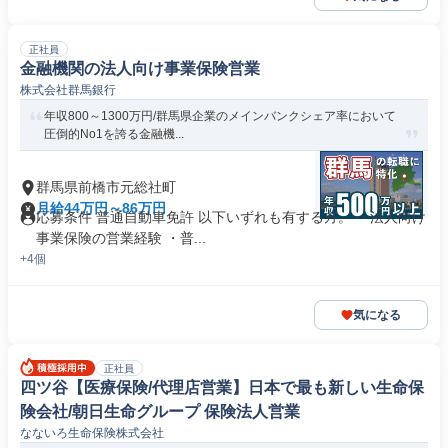
正社員
金融機関の法人向け事業保険営業
株式会社群馬銀行
年収800～1300万円/群馬県企業のメインバンクシェア率において
圧倒的No1を誇る金融機...
群馬県前橋市元総社町
月給44万円～86万円
応募条件 普通自動車免許 以下いずれも有する方。 ・法人向け
事業保険の営業経験 ・普...
+4個
気になる
正社員
四ツ谷【医療保険/代理店営業】日本で最も新しい生命保
険会社/朝日生命グループ 保険法人営業
なないろ生命保険株式会社