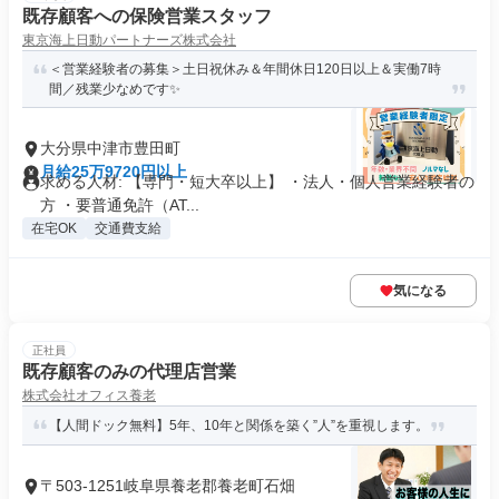
既存顧客への保険営業スタッフ
東京海上日動パートナーズ株式会社
＜営業経験者の募集＞土日祝休み＆年間休日120日以上＆実働7時
間／残業少なめです✨
大分県中津市豊田町
月給25万9720円以上
求める人材: 【専門・短大卒以上】 ・法人・個人営業経験者の
方 ・要普通免許（AT...
在宅OK
交通費支給
気になる
正社員
既存顧客のみの代理店営業
株式会社オフィス養老
【人間ドック無料】5年、10年と関係を築く”人”を重視します。
〒503-1251岐阜県養老郡養老町石畑