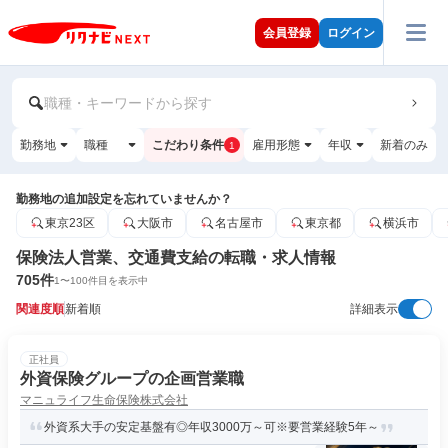
会員登録
ログイン
職種・キーワードから探す
勤務地
職種
こだわり条件
雇用形態
年収
新着のみ
1
勤務地の追加設定を忘れていませんか？
東京23区
大阪市
名古屋市
東京都
横浜市
保険法人営業、交通費支給の転職・求人情報
705
件
1
〜
100
件目を表示中
関連度順
新着順
詳細表示
正社員
外資保険グループの企画営業職
マニュライフ生命保険株式会社
外資系大手の安定基盤有◎年収3000万～可※要営業経験5年～