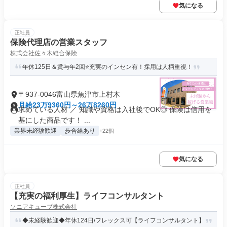
気になる
正社員
保険代理店の営業スタッフ
株式会社佐々木総合保険
年休125日＆賞与年2回⭐充実のインセン有！採用は人柄重視！
〒937-0046富山県魚津市上村木
月給23万9360円～26万8260円
求めている人材 ／ 知識や資格は入社後でOK◎ 保険は信用を
基にした商品です！ ...
業界未経験歓迎
歩合給あり
+22個
気になる
正社員
【充実の福利厚生】ライフコンサルタント
ソニアキューブ株式会社
◆未経験歓迎◆年休124日/フレックス可【ライフコンサルタント】