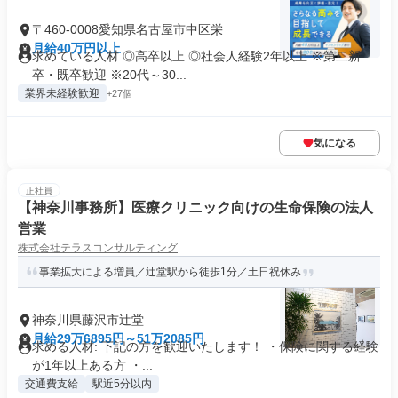
〒460-0008愛知県名古屋市中区栄
月給40万円以上
求めている人材 ◎高卒以上 ◎社会人経験2年以上 ※第二新
卒・既卒歓迎 ※20代～30...
業界未経験歓迎
+27個
気になる
正社員
【神奈川事務所】医療クリニック向けの生命保険の法人
営業
株式会社テラスコンサルティング
事業拡大による増員／辻堂駅から徒歩1分／土日祝休み
神奈川県藤沢市辻堂
月給29万6895円～51万2085円
求める人材: 下記の方を歓迎いたします！ ・保険に関する経験
が1年以上ある方 ・...
交通費支給
駅近5分以内