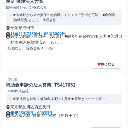
迎※ 保険法人営業
損害保険ジャパン株式会社
★未経験からメガ損保の総合職にてキャリア形成が可能！ ■総合職
(地域限定)として、代理店営...
千葉県成田市
月給21万7180円～69万3000円
必要な経験・能力等 【必須】 ■顧客折衝経験のある方 ■普通自
動車免許を取得済み、もし...
転勤なし
退職金あり
+2個
気になる
正社員
補助金申請の法人営業_TS417051
Guidy株式会社
企業成長を加速！補助金提案法人営業★裁量とスピード感
東京都品川区西五反田
年俸350万円～600万円
求める人材: 営業のご経験（年数不問）