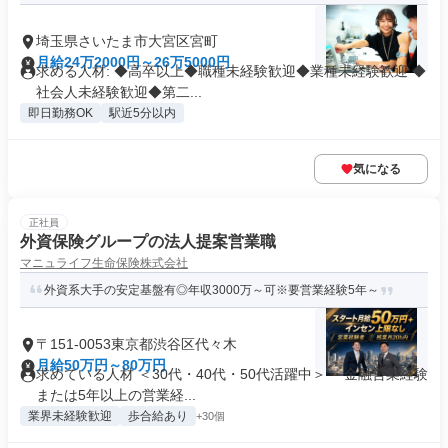
埼玉県さいたま市大宮区宮町
月給24万2000円～26万5000円
求める人材: ◆高卒以上◆職種未経験歓迎◆業種未経験歓迎 ◆
社会人未経験歓迎◆第二...
即日勤務OK
駅近5分以内
気になる
正社員
外資保険グループの法人提案営業職
マニュライフ生命保険株式会社
外資系大手の安定基盤有◎年収3000万～可※要営業経験5年～
〒151-0053東京都渋谷区代々木
月給50万円～80万円
求めている人材 ＜30代・40代・50代活躍中＞ ・金融営業経験
または5年以上の営業経...
業界未経験歓迎
歩合給あり
+30個