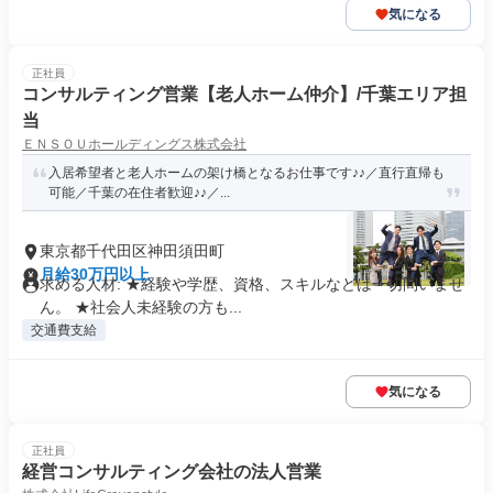
気になる
正社員
コンサルティング営業【老人ホーム仲介】/千葉エリア担
当
ＥＮＳＯＵホールディングス株式会社
入居希望者と老人ホームの架け橋となるお仕事です♪♪／直行直帰も
可能／千葉の在住者歓迎♪♪／...
東京都千代田区神田須田町
月給30万円以上
求める人材: ★経験や学歴、資格、スキルなどは一切問いませ
ん。 ★社会人未経験の方も...
交通費支給
気になる
正社員
経営コンサルティング会社の法人営業