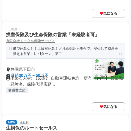
気になる
正社員
損害保険及び生命保険の営業「未経験者可」
有限会社トータル保険サービス
飛び込みなし！土日祝休み！／月給保証＋歩合で、安心して成果を
狙える営業。U・Iターン、第二...
静岡県下田市
月給30万円～50万円
求める人材: 【必須】 自動車運転免許 所有 【尚可】 営業職
経験者、保険代理店勤...
交通費支給
気になる
NEW
正社員
生損保のルートセールス