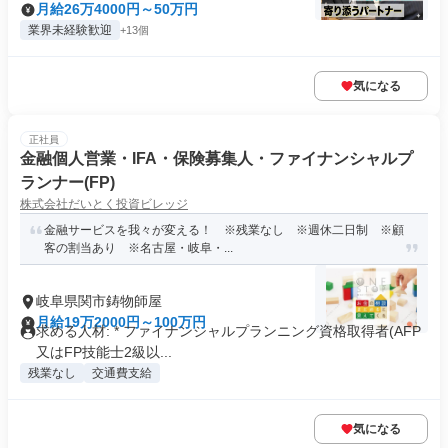
月給26万4000円～50万円
業界未経験歓迎
+13個
気になる
正社員
金融個人営業・IFA・保険募集人・ファイナンシャルプ
ランナー(FP)
株式会社だいとく投資ビレッジ
金融サービスを我々が変える！ ※残業なし ※週休二日制 ※顧
客の割当あり ※名古屋・岐阜・...
岐阜県関市鋳物師屋
月給19万2000円～100万円
求める人材: * ファイナンシャルプランニング資格取得者(AFP
又はFP技能士2級以...
残業なし
交通費支給
気になる