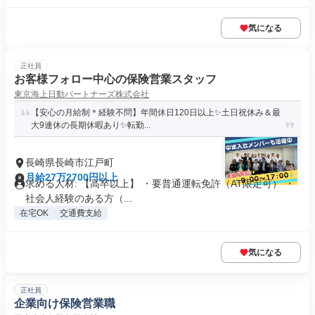
気になる
正社員
お客様フォロー中心の保険営業スタッフ
東京海上日動パートナーズ株式会社
【安心の月給制＊経験不問】年間休日120日以上✨土日祝休み＆最
大9連休の長期休暇あり✨転勤...
長崎県長崎市江戸町
月給27万2700円以上
求める人材: 【高卒以上】 ・要普通運転免許（AT限定可） ・
社会人経験のある方（...
在宅OK
交通費支給
気になる
正社員
企業向け保険営業職