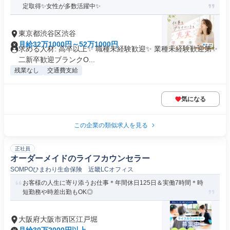
定取得✨女性が多数活躍中✨
東京都渋谷区渋谷
月給32万1000円～52万1000円
求める人材: 高卒以上✨ 職種未経験歓迎✨ 業種未経験歓迎第✨
二新卒歓迎ブランクO...
残業なし
交通費支給
気になる
この企業の類似求人を見る
正社員
オーダーメイドのライフカウンセラー
SOMPOひまわり生命保険 近畿LCオフィス
お客様の人生に寄り添うお仕事＊年間休日125日＆実働7時間＊時
短勤務や時差出勤もOK◎
大阪府大阪市西区江戸堀