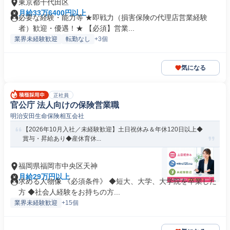
東京都千代田区
月給33万6400円以上
必要な経験・能力等 ★即戦力（損害保険の代理店営業経験
者）歓迎・優遇！★ 【必須】営業...
業界未経験歓迎
転勤なし
+3個
気になる
正社員
官公庁 法人向けの保険営業職
明治安田生命保険相互会社
【2026年10月入社／未経験歓迎】土日祝休み＆年休120日以上◆
賞与・昇給あり◆産休育休...
福岡県福岡市中央区天神
月給29万円以上
求める人物像 《必須条件》 ◆短大、大学、大学院を卒業した
方 ◆社会人経験をお持ちの方...
業界未経験歓迎
+15個