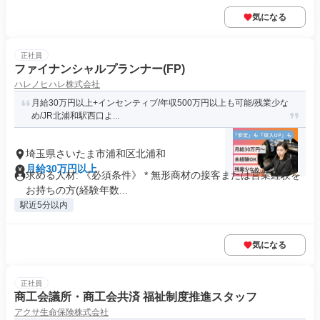
気になる
正社員
ファイナンシャルプランナー(FP)
ハレノヒハレ株式会社
月給30万円以上+インセンティブ/年収500万円以上も可能/残業少な
め/JR北浦和駅西口よ...
埼玉県さいたま市浦和区北浦和
月給30万円以上
求める人材: 《必須条件》 * 無形商材の接客または営業経験を
お持ちの方(経験年数...
駅近5分以内
気になる
正社員
商工会議所・商工会共済 福祉制度推進スタッフ
アクサ生命保険株式会社