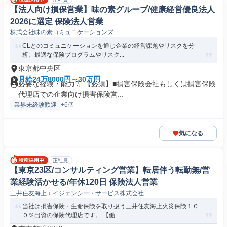
【法人向け損保営業】味の素グループ/健康経営優良法人
2026に選定 保険法人営業
株式会社味の素コミュニケーションズ
CLとのコミュニケーションを通じ企業の経営課題やリスクを分
析、最適な保険プログラムやリスク...
東京都中央区
月給24万8000円～30万円
必要な経験・能力等 【必須】■損害保険会社もしくは損害保険
代理店での企業向け損害保険営...
業界未経験歓迎
+6個
気になる
正社員
【東京23区/コンサルティング営業】転居伴う転勤無/営
業経験活かせる/年休120日 保険法人営業
三井住友海上エイジェンシー・サービス株式会社
当社は損害保険・生命保険を取り扱う三井住友海上火災保険１０
０％出資の保険代理店です。 【働...