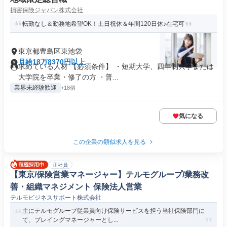
損害保険ジャパン株式会社
転勤なし＆勤務地希望OK！土日祝休＆年間120日休♪在宅可
東京都豊島区東池袋
月給18万8370円以上
求めている人材 【必須条件】 ・短期大学、四年制大学または
大学院を卒業・修了の方 ・普...
業界未経験歓迎
+18個
気になる
この企業の類似求人を見る
正社員
【東京/保険営業マネージャー】テルモグループ/業務改
善・組織マネジメント 保険法人営業
テルモビジネスサポート株式会社
主にテルモグループ従業員向け保険サービスを担う当社保険部門に
て、プレイングマネージャーとし...