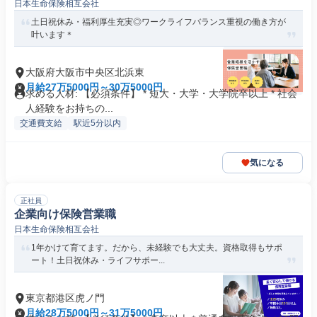
日本生命保険相互会社
土日祝休み・福利厚生充実◎ワークライフバランス重視の働き方が
叶います＊
大阪府大阪市中央区北浜東
月給27万5000円～30万5000円
求める人材: 【必須条件】 * 短大・大学・大学院卒以上 * 社会
人経験をお持ちの...
交通費支給
駅近5分以内
気になる
正社員
企業向け保険営業職
日本生命保険相互会社
1年かけて育てます。だから、未経験でも大丈夫。資格取得もサポ
ート！土日祝休み・ライフサポー...
東京都港区虎ノ門
月給28万5000円～31万5000円