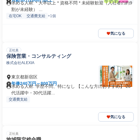
月給30万2000円以上
求める人材: * 大卒以上 * 資格不問 * 未経験歓迎（入社者の約9
割が未経験） ...
在宅OK
交通費支給
+1個
気になる
正社員
保険営業・コンサルティング
株式会社ALEXIA
東京都新宿区
年俸240万円～800万円
求める人材: 学歴不問、特になし 【こんな方におすすめ】 20
代活躍中・30代活躍...
交通費支給
気になる
正社員
地域限定総合職