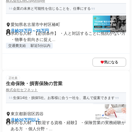
株式会社LifeCrayonstyle
企業の未来と可能性を信じることを、仕事にする
愛知県名古屋市中村区椿町
月給25万円～35万円
求める人材: 【必須条件】 ・人と対話することに抵抗がない方
・物事を前向きに捉え...
交通費支給
駅近5分以内
気になる
正社員
生命保険・損害保険の営業
株式会社セフネット
生保14社・損保5社。お客様に合う一社を、選んで提案できます
東京都新宿区四谷
月給20万円以上
求める人材: 【歓迎する資格・経験】 ・保険営業の実務経験が
ある方 ・個人分野・...