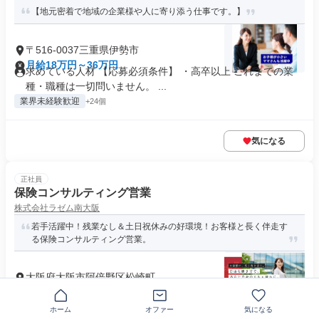
【地元密着で地域の企業様や人に寄り添う仕事です。】
〒516-0037三重県伊勢市
月給18万円～36万円
求めている人材 【応募必須条件】 ・高卒以上 これまでの業
種・職種は一切問いません。 ...
業界未経験歓迎
+24個
気になる
正社員
保険コンサルティング営業
株式会社ラゼム南大阪
若手活躍中！残業なし＆土日祝休みの好環境！お客様と長く伴走す
る保険コンサルティング営業。
大阪府大阪市阿倍野区松崎町
月給30万円～50万円
必要資格・経験 【必須条件】 ・普通自動車免許（AT限定可）
ホーム
オファー
気になる
・高等学校卒業以上 ...