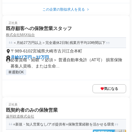
この企業の類似求人を見る
正社員
既存顧客への保険営業スタッフ
株式会社MAX仙台
＜月給27万円以上＞完全週休2日制 残業月平均10時間以下
〒989-6102宮城県大崎市古川江合本町
月給27万円～32万円
必要資格・経験 ＜必須＞ 普通自動車免許（AT可） 損害保険
募集人資格、または生命...
車通勤OK
気になる
正社員
既契約者のみの保険営業
遠州鉄道株式会社
⭐新規・知人営業なし/アポ提供有⭐保険営業経験を活かせる環境