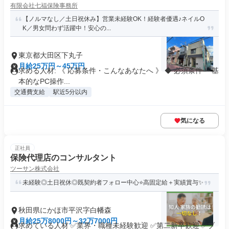
有限会社七福保険事務所
【ノルマなし／土日祝休み】営業未経験OK！経験者優遇♪ネイルO
K／男女問わず活躍中！安心の...
東京都大田区下丸子
月給25万円～45万円
求める人材: 《 応募条件・こんなあなたへ 》 ◆ 必須条件 ・基
本的なPC操作...
交通費支給
駅近5分以内
気になる
正社員
保険代理店のコンサルタント
ツーサン株式会社
未経験◎土日祝休◎既契約者フォロー中心⭐高固定給＋実績賞与✨
秋田県にかほ市平沢字白幡森
月給25万8000円～32万7000円
求めている人材 ✅業界・職種未経験歓迎 ✅第二新卒歓迎 ✅ブ