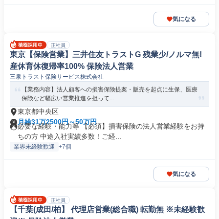
気になる
正社員
東京【保険営業】三井住友トラストG 残業少/ノルマ無!
産休育休復帰率100% 保険法人営業
三泉トラスト保険サービス株式会社
【業務内容】法人顧客への損害保険提案・販売を起点に生保、医療
保険など幅広い営業推進を担って...
東京都中央区
月給31万2500円～50万円
必要な経験・能力等 【必須】損害保険の法人営業経験をお持
ちの方 中途入社実績多数！ご経...
業界未経験歓迎
+7個
気になる
正社員
【千葉(成田/柏】 代理店営業(総合職) 転勤無 ※未経験歓