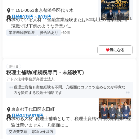
〒151-0053東京都渋谷区代々木
月給50万円～80万円
求めている人材 ・金融営業経験または5年以上の営業経験者 └
現職で以下例のような営業パ...
業界未経験歓迎
歩合給あり
+30個
気になる
正社員
税理士補助(相続税専門・未経験可)
アトム法律事務所弁護士法人
税理士資格も実務経験も不問。几帳面にコツコツ進めるのが得意な
方を歓迎する税理士補助です
東京都千代田区永田町
月給34万6875円
求める人材: 税理士補助として、税理士資格や相続税業務の経
験は問いません。 几帳面に...
交通費支給
駅近5分以内