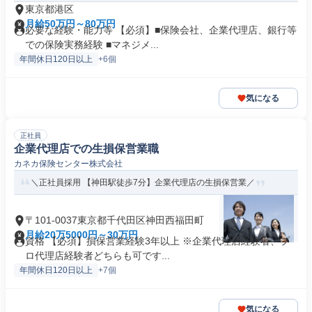
東京都港区
月給50万円～80万円
必要な経験・能力等 【必須】■保険会社、企業代理店、銀行等
での保険実務経験 ■マネジメ...
年間休日120日以上
+6個
気になる
正社員
企業代理店での生損保営業職
カネカ保険センター株式会社
＼正社員採用 【神田駅徒歩7分】企業代理店の生損保営業／
〒101-0037東京都千代田区神田西福田町
月給20万5000円～30万円
資格 【必須】損保営業経験3年以上 ※企業代理店経験者、プ
ロ代理店経験者どちらも可です...
年間休日120日以上
+7個
気になる