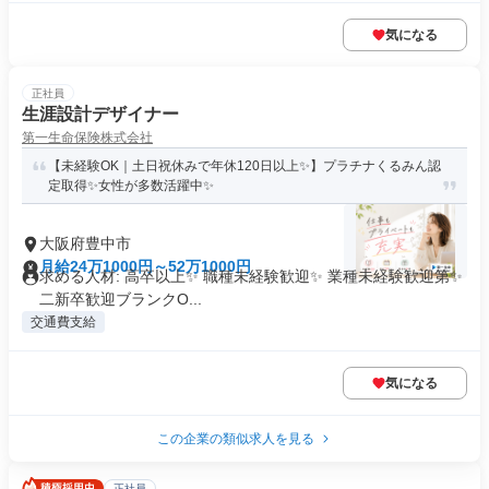
気になる
正社員
生涯設計デザイナー
第一生命保険株式会社
【未経験OK｜土日祝休みで年休120日以上✨】プラチナくるみん認
定取得✨女性が多数活躍中✨
大阪府豊中市
月給24万1000円～52万1000円
求める人材: 高卒以上✨ 職種未経験歓迎✨ 業種未経験歓迎第✨
二新卒歓迎ブランクO...
交通費支給
気になる
この企業の類似求人を見る
正社員