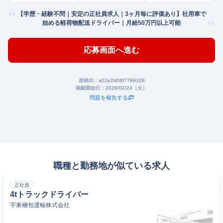
【学歴・経験不問｜安定の正社員求人｜3ヶ月毎に評価あり】社用車で
始める軽荷物配送ドライバー｜月給50万円以上可能
応募画面へ進む
原稿ID：
a02e2d08f7799328
掲載開始日：
2026/02/24（火）
問題を報告する
職種と勤務地が似ている求人
正社員
4tトラックドライバー
宇東梱包運輸株式会社