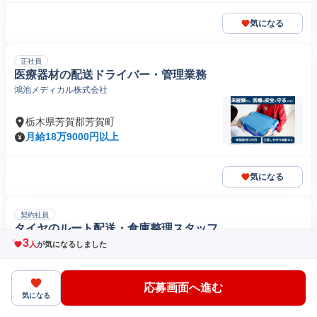
気になる
正社員
医療器材の配送ドライバー・管理業務
鴻池メディカル株式会社
栃木県芳賀郡芳賀町
月給18万9000円以上
気になる
契約社員
タイヤのルート配送・倉庫整理スタッフ
3
ブリヂストンタイヤ栃木販売株式会社
人
が気になるしました
〒320-0043栃木県宇都宮市桜
応募画面へ進む
時給1200円以上
気になる