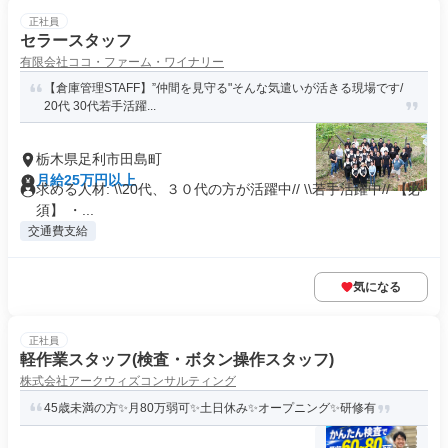
正社員
セラースタッフ
有限会社ココ・ファーム・ワイナリー
【倉庫管理STAFF】”仲間を見守る"そんな気遣いが活きる現場です/
20代 30代若手活躍...
栃木県足利市田島町
月給25万円以上
求める人材: \\20代、３０代の方が活躍中// \\若手活躍中// 【必
須】 ・...
交通費支給
気になる
正社員
軽作業スタッフ(検査・ボタン操作スタッフ)
株式会社アークウィズコンサルティング
45歳未満の方✨月80万弱可✨土日休み✨オープニング✨研修有