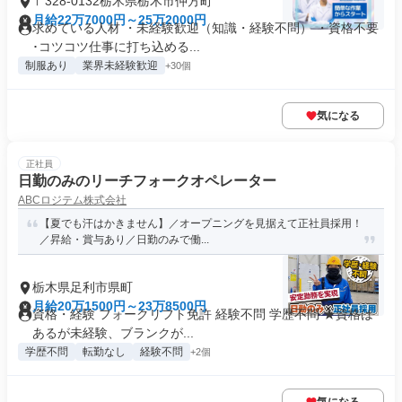
〒328-0132栃木県栃木市仲方町
月給22万7000円～25万2000円
求めている人材 ・未経験歓迎（知識・経験不問） ・資格不要
･コツコツ仕事に打ち込める...
制服あり
業界未経験歓迎
+30個
気になる
正社員
日勤のみのリーチフォークオペレーター
ABCロジテム株式会社
【夏でも汗はかきません】／オープニングを見据えて正社員採用！
／昇給・賞与あり／日勤のみで働...
栃木県足利市県町
月給20万1500円～23万8500円
資格・経験 フォークリフト免許 経験不問 学歴不問 ★資格は
あるが未経験、ブランクが...
学歴不問
転勤なし
経験不問
+2個