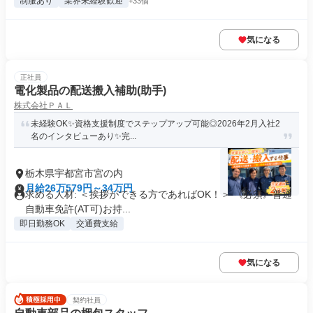
制服あり
業界未経験歓迎
+33個
気になる
正社員
電化製品の配送搬入補助(助手)
株式会社ＰＡＬ
未経験OK✨資格支援制度でステップアップ可能◎2026年2月入社2
名のインタビューあり✨完...
栃木県宇都宮市宮の内
月給26万579円～34万円
求める人材: ＜挨拶ができる方であればOK！＞ 《必須》普通
自動車免許(AT可)お持...
即日勤務OK
交通費支給
気になる
契約社員