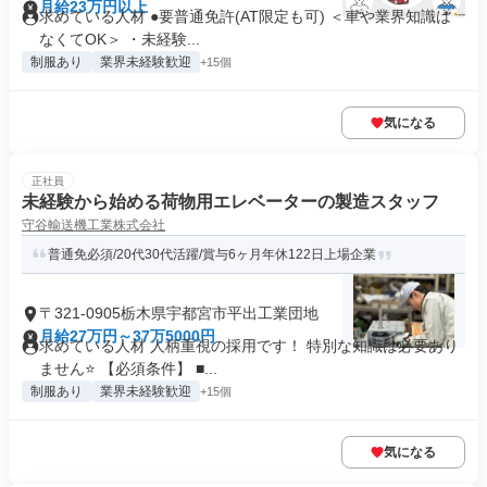
月給23万円以上
求めている人材 ●要普通免許(AT限定も可) ＜車や業界知識は
なくてOK＞ ・未経験...
制服あり
業界未経験歓迎
+15個
気になる
正社員
未経験から始める荷物用エレベーターの製造スタッフ
守谷輸送機工業株式会社
普通免必須/20代30代活躍/賞与6ヶ月年休122日上場企業
〒321-0905栃木県宇都宮市平出工業団地
月給27万円～37万5000円
求めている人材 人柄重視の採用です！ 特別な知識は必要あり
ません⭐ 【必須条件】 ■...
制服あり
業界未経験歓迎
+15個
気になる