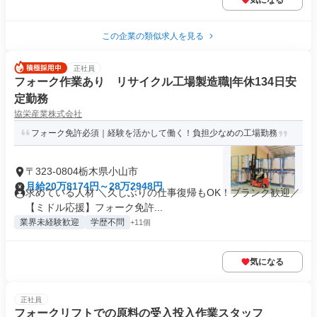
気になる
この企業の類似求人を見る
正社員
フォーク作業あり リサイクル工場製造職|年休134日安
定勤務
協栄産業株式会社
フォーク免許必須｜経験を活かして働く！負担少なめの工場勤務
〒323-0804栃木県小山市
月給20万8174円～28万2948円
求めている人材 ＼久しぶりの仕事復帰もOK！ブランク歓迎／
【ミドル応援】フォーク免許...
業界未経験歓迎
学歴不問
+11個
気になる
正社員
フォークリフトでの原料の受入投入作業スタッフ