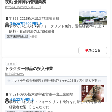
夜勤 倉庫庫内管理業務
株式会社尚仁沢ビバレッジ
〒329-2216栃木県塩谷郡塩谷町
月給20万2600円以上
求めている人材 ●要フォークリフト免許、運転経験2年以上 ●
飲料・食品関連の工場経験者...
業界未経験歓迎
+25個
気になる
正社員
トラクター部品の投入作業
株式会社KWS
リフト免許保有者優遇！経験者歓迎！年休125日で私生活も充実
〒321-0905栃木県宇都宮市平出工業団地
月給23万円以上
求めている人材 ・フォークリフト免許をお持ちの方は優遇 ・
経験者歓迎 【 こんな方に...