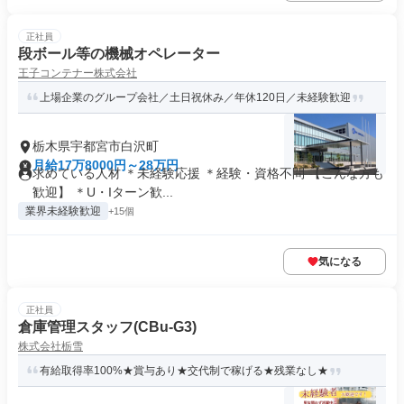
正社員
段ボール等の機械オペレーター
王子コンテナー株式会社
上場企業のグループ会社／土日祝休み／年休120日／未経験歓迎
栃木県宇都宮市白沢町
月給17万8000円～28万円
求めている人材 ＊未経験応援 ＊経験・資格不問 【こんな方も
歓迎】 ＊U・Iターン歓...
業界未経験歓迎
+15個
気になる
正社員
倉庫管理スタッフ(CBu-G3)
株式会社栃雪
有給取得率100%★賞与あり★交代制で稼げる★残業なし★