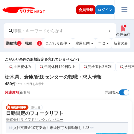
会員登録
ログイン
職種・キーワードから探す
条件保存
勤務地
職種
こだわり条件
雇用形態
年収
新着のみ
1
1
こだわり条件の追加設定を忘れていませんか？
土日祝休み
年間休日120日以上
完全週休2日制
学歴
栃木県、倉庫/配送センターの転職・求人情報
480
件
1
〜
100
件目を表示中
関連度順
新着順
詳細表示
正社員
日勤固定のフォークリフト
株式会社ライフドリンクカンパニー
入社支度金10万支給！未経験可＆転勤無し！/l3