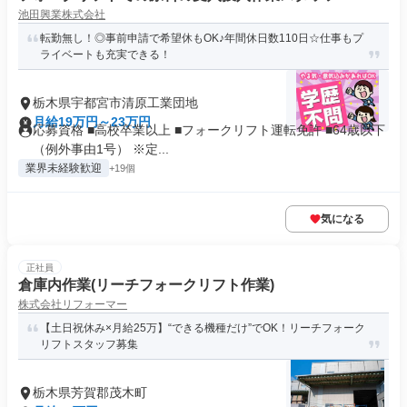
池田興業株式会社
転勤無し！◎事前申請で希望休もOK♪年間休日数110日☆仕事もプ
ライベートも充実できる！
栃木県宇都宮市清原工業団地
月給19万円～23万円
応募資格 ■高校卒業以上 ■フォークリフト運転免許 ■64歳以下
（例外事由1号） ※定...
業界未経験歓迎
+19個
気になる
正社員
倉庫内作業(リーチフォークリフト作業)
株式会社リフォーマー
【土日祝休み×月給25万】“できる機種だけ”でOK！リーチフォーク
リフトスタッフ募集
栃木県芳賀郡茂木町