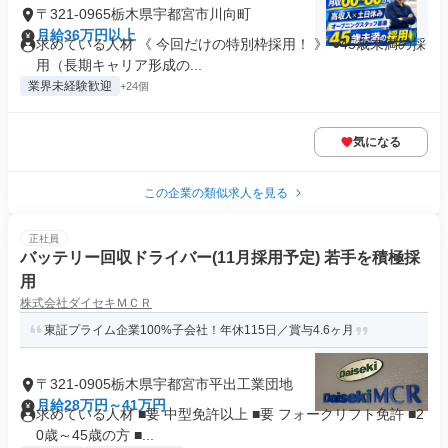
〒321-0965栃木県宇都宮市川向町
月給36万円以上
求めている人材 《 今回だけの特別枠採用！ 》 ●45歳未満の採
用（長期キャリア形成の...
業界未経験歓迎
+24個
気になる
この企業の類似求人を見る
正社員
バッテリー回収ドライバー(11月採用予定) 若手を積極採
用
株式会社ダイセキＭＣＲ
東証プライム企業100%子会社！年休115日／賞与4.6ヶ月
〒321-0905栃木県宇都宮市平出工業団地
月給28万円～41万円
求めている人材 ■要 中型免許以上 ■要 フォークリフト免許 ■2
0歳～45歳の方 ■...