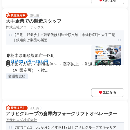
気になる
正社員
大手企業での製造スタッフ
株式会社アローテックス
【日勤・残業少】✅残業代は別途全額支給｜未経験9割の大手工場
｜鉄道向け製品の製造
栃木県那須塩原市一区町
月給23万円～25万円
求める人材: ＜必須条件＞ ・高卒以上 ・普通自動車運転免許
（AT限定可） ＜歓...
交通費支給
気になる
正社員
アサヒグループの倉庫内フォークリフトオペレーター
アサヒロジ株式会社
【賞与年2回・5.3か月分／年休117日】アサヒグループでキャリア