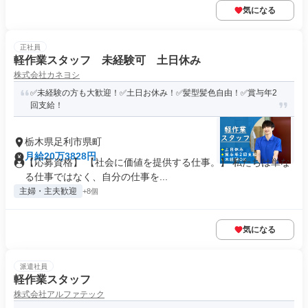
気になる
正社員
軽作業スタッフ 未経験可 土日休み
株式会社カネヨシ
✅未経験の方も大歓迎！✅土日お休み！✅髪型髪色自由！✅賞与年2
回支給！
栃木県足利市県町
月給20万3828円
【応募資格】 【社会に価値を提供する仕事。】 私たちは単な
る仕事ではなく、自分の仕事を...
主婦・主夫歓迎
+8個
気になる
派遣社員
軽作業スタッフ
株式会社アルファテック