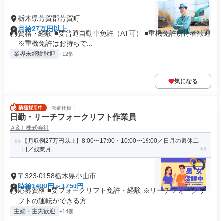
栃木県芳賀郡芳賀町
月給27万円以上
資格・経験 ■要普通自動車免許（AT可） ■重機免許所持者歓迎
※重機免許はお持ちで...
業界未経験歓迎
+12個
気になる
派遣社員
日勤・リーチフォークリフト作業員
Ａ&Ｉ株式会社
【月収例27万円以上】8:00〜17:00・10:00〜19:00／日月の週休二
日／残業月...
〒323-0158栃木県小山市
時給1400円～1750円
応募資格 ■要フォークリフト免許・経験 ※リーチフォークリ
フトの運転ができる方
主婦・主夫歓迎
+14個