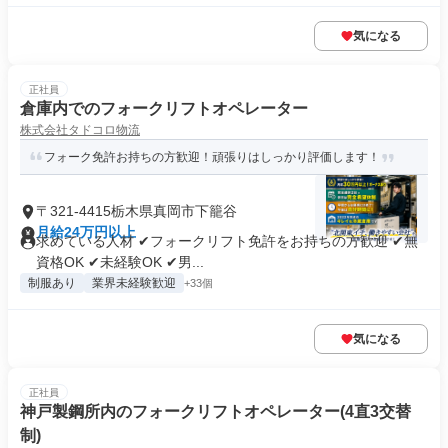
気になる
正社員
倉庫内でのフォークリフトオペレーター
株式会社タドコロ物流
フォーク免許お持ちの方歓迎！頑張りはしっかり評価します！
〒321-4415栃木県真岡市下籠谷
月給24万円以上
求めている人材 ✔フォークリフト免許をお持ちの方歓迎 ✔無
資格OK ✔未経験OK ✔男...
制服あり
業界未経験歓迎
+33個
気になる
正社員
神戸製鋼所内のフォークリフトオペレーター(4直3交替
制)