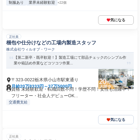
制服あり
業界未経験歓迎
+22個
気になる
正社員
梱包や仕分けなどの工場内製造スタッフ
株式会社ウィルオブ・ワーク
【第二新卒・既卒歓迎！】製造工場にて部品チェックのシンプル作
業や箱詰め作業などコツコツ作業...
〒323-0022栃木県小山市駅東通り
月給20万8333円～37万5000円
資格 未経験歓迎・転職回数不問！学歴不問！女性も活躍中！
フリーター・社会人デビューOK...
交通費支給
気になる
正社員