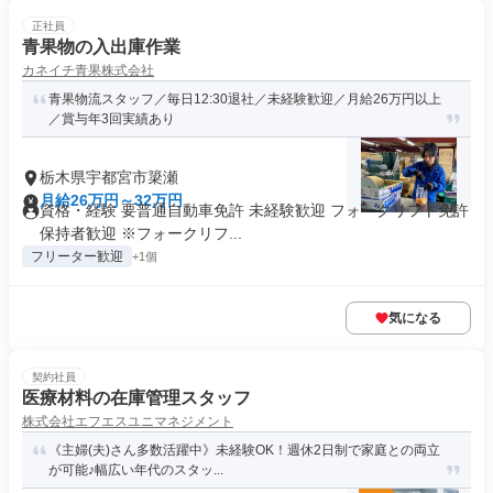
正社員
青果物の入出庫作業
カネイチ青果株式会社
青果物流スタッフ／毎日12:30退社／未経験歓迎／月給26万円以上
／賞与年3回実績あり
栃木県宇都宮市簗瀬
月給26万円～32万円
資格・経験 要普通自動車免許 未経験歓迎 フォークリフト免許
保持者歓迎 ※フォークリフ...
フリーター歓迎
+1個
気になる
契約社員
医療材料の在庫管理スタッフ
株式会社エフエスユニマネジメント
《主婦(夫)さん多数活躍中》未経験OK！週休2日制で家庭との両立
が可能♪幅広い年代のスタッ...