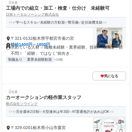
正社員
工場内での組立・加工・検査・仕分け 未経験可
日研トータルソーシング株式会社
✅学べるスキル✅未経験の方歓迎✅寮完備✅赴任旅費支給
〒321-0132栃木県宇都宮市雀の宮
時給1400円～1800円
求めている人材 ✅職種未経験・業界経験、技術の知識は一切
不問！「経験」ではなく“前向き...
制服あり
業界未経験歓迎
+19個
気になる
正社員
カーオークションの軽作業スタッフ
株式会社ソウイング
✨完全週休2日制✨大型連休は年3回✨AT普通免許があればOK
〒329-0201栃木県小山市粟宮