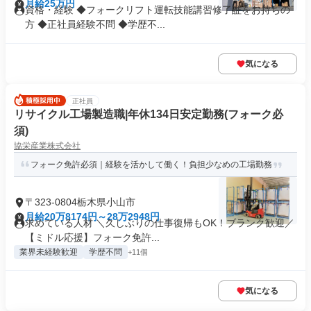
月給25万円
資格・経験 ◆フォークリフト運転技能講習修了証をお持ちの
方 ◆正社員経験不問 ◆学歴不...
気になる
正社員
リサイクル工場製造職|年休134日安定勤務(フォーク必
須)
協栄産業株式会社
フォーク免許必須｜経験を活かして働く！負担少なめの工場勤務
〒323-0804栃木県小山市
月給20万8174円～28万2948円
求めている人材 ＼久しぶりの仕事復帰もOK！ブランク歓迎／
【ミドル応援】フォーク免許...
業界未経験歓迎
学歴不問
+11個
気になる