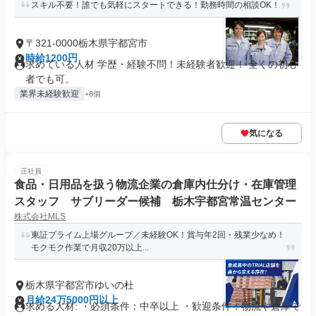
スキル不要！誰でも気軽にスタートできる！勤務時間の相談OK！
〒321-0000栃木県宇都宮市
時給1200円
求めている人材 学歴・経験不問！未経験者歓迎！ 全くの初心
者でも可。
業界未経験歓迎
+8個
気になる
正社員
食品・日用品を扱う物流企業の倉庫内仕分け・在庫管理
スタッフ サブリーダー候補 栃木宇都宮常温センター
株式会社MLS
東証プライム上場グループ／未経験OK！賞与年2回・残業少なめ！
モクモク作業で月収20万以上...
栃木県宇都宮市ゆいの杜
月給24万5000円以上
求める人材: ・必須条件：中卒以上 ・歓迎条件：物流や倉庫で