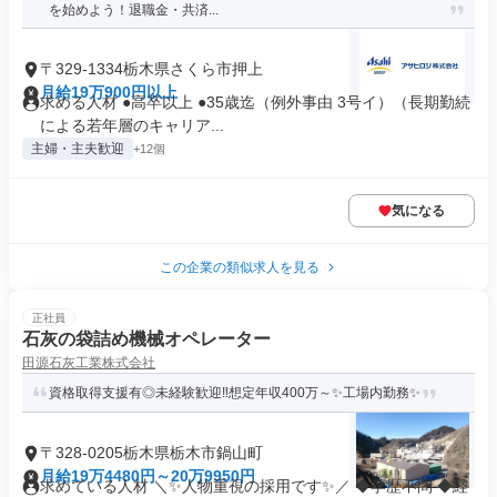
を始めよう！退職金・共済...
〒329-1334栃木県さくら市押上
月給19万900円以上
求める人材 ●高卒以上 ●35歳迄（例外事由 3号イ）（長期勤続
による若年層のキャリア...
主婦・主夫歓迎
+12個
気になる
この企業の類似求人を見る
正社員
石灰の袋詰め機械オペレーター
田源石灰工業株式会社
資格取得支援有◎未経験歓迎‼想定年収400万～✨工場内勤務✨
〒328-0205栃木県栃木市鍋山町
月給19万4480円～20万9950円
求めている人材 ＼✨人物重視の採用です✨／ ◆学歴不問 ◆経