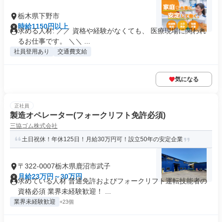
栃木県下野市
時給1150円以上
求める人材: ／／ 資格や経験がなくても、 医療現場に関われ
るお仕事です。 ＼＼ ...
社員登用あり
交通費支給
気になる
正社員
製造オペレーター(フォークリフト免許必須)
三協ゴム株式会社
土日祝休！年休125日！月給30万円可！設立50年の安定企業
〒322-0007栃木県鹿沼市武子
月給23万円～30万円
求めている人材 普通免許およびフォークリフト運転技能者の
資格必須 業界未経験歓迎！ ...
業界未経験歓迎
+23個