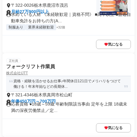
〒322-0026栃木県鹿沼市茂呂
月給27万900円以上
求めている人材 《未経験歓迎｜資格不問》 ■高卒以上 ■普通自
動車免許をお持ちの方(A...
制服あり
業界未経験歓迎
+32個
気になる
正社員
フォークリフト作業員
株式会社IJTT
資格・経験を活かせるお仕事♪年間休日121日でメリハリをつけて
働ける！年末年始などの長期休...
〒321-4346栃木県真岡市松山町
年俸450万円～700万円
応募資格 ●18歳～59歳 年齢制限該当事由 定年を上限 18歳未
満の深夜労働禁止／定...
気になる