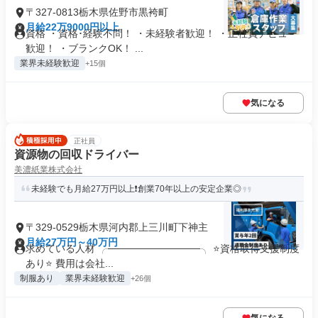
〒327-0813栃木県佐野市黒袴町
月給22万9000円以上
資格 ・資格･経験不問！ ・未経験者歓迎！ ・正社員デビュー
歓迎！ ・ブランクOK！ ...
業界未経験歓迎
+15個
気になる
正社員
資源物の回収ドライバー
美濃紙業株式会社
未経験でも月給27万円以上❗創業70年以上の安定企業◎
〒329-0529栃木県河内郡上三川町下神主
月給27万円～40万円
求めている人材 ╭─────────────╮ ⭐資格取得支援制度
あり⭐ 費用は会社...
制服あり
業界未経験歓迎
+26個