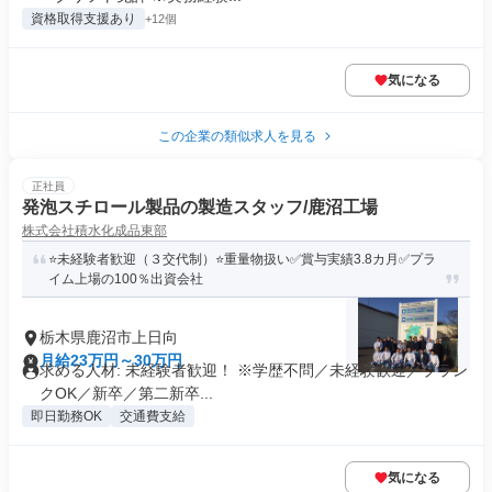
資格取得支援あり
+12個
気になる
この企業の類似求人を見る
正社員
発泡スチロール製品の製造スタッフ/鹿沼工場
株式会社積水化成品東部
⭐未経験者歓迎（３交代制）⭐重量物扱い✅賞与実績3.8カ月✅プラ
イム上場の100％出資会社
栃木県鹿沼市上日向
月給23万円～30万円
求める人材: 未経験者歓迎！ ※学歴不問／未経験歓迎／ブラン
クOK／新卒／第二新卒...
即日勤務OK
交通費支給
気になる