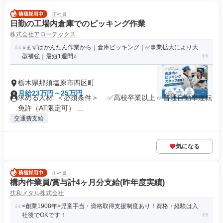
正社員
日勤の工場内倉庫でのピッキング作業
株式会社アローテックス
⭐️まずはかんたん作業から｜倉庫ピッキング｜✅事業拡大により大
型補強｜最短1週間⭐️
栃木県那須塩原市四区町
月給23万円～25万円
求める人材: ＜必須条件＞ ✅高校卒業以上 ✅普通自動車運転
免許（AT限定可） ...
交通費支給
気になる
正社員
構内作業員/賞与計4ヶ月分支給(昨年度実績)
扶和メタル株式会社
<創業1908年>児童手当・資格取得支援制度あり！資格・経験は入
社後でOKです！