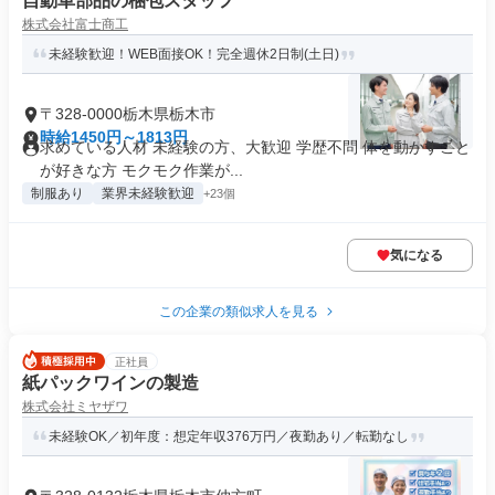
自動車部品の梱包スタッフ
株式会社富士商工
未経験歓迎！WEB面接OK！完全週休2日制(土日)
〒328-0000栃木県栃木市
時給1450円～1813円
求めている人材 未経験の方、大歓迎 学歴不問 体を動かすこと
が好きな方 モクモク作業が...
制服あり
業界未経験歓迎
+23個
気になる
この企業の類似求人を見る
正社員
紙パックワインの製造
株式会社ミヤザワ
未経験OK／初年度：想定年収376万円／夜勤あり／転勤なし