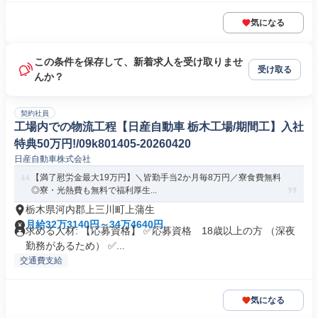
気になる
この条件を保存して、新着求人を受け取りませ
受け取る
んか？
契約社員
工場内での物流工程【日産自動車 栃木工場/期間工】入社
特典50万円!/09k801405-20260420
日産自動車株式会社
【満了慰労金最大19万円】＼皆勤手当2か月毎8万円／寮食費無料
◎寮・光熱費も無料で福利厚生...
栃木県河内郡上三川町上蒲生
月給32万3140円～34万4640円
求める人材: 【応募資格】 ✅応募資格 18歳以上の方 （深夜
勤務があるため） ✅...
交通費支給
気になる