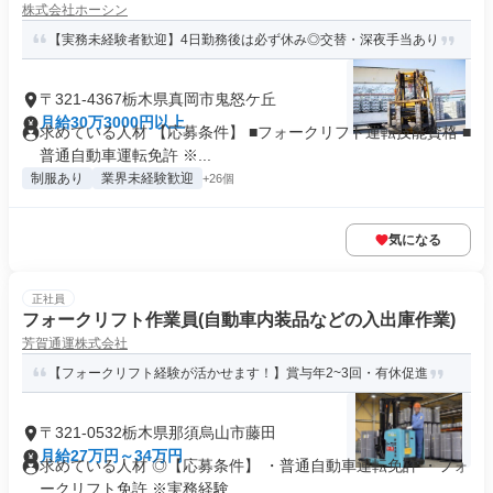
株式会社ホーシン
【実務未経験者歓迎】4日勤務後は必ず休み◎交替・深夜手当あり
〒321-4367栃木県真岡市鬼怒ケ丘
月給30万3000円以上
求めている人材 【応募条件】 ■フォークリフト運転技能資格 ■
普通自動車運転免許 ※...
制服あり
業界未経験歓迎
+26個
気になる
正社員
フォークリフト作業員(自動車内装品などの入出庫作業)
芳賀通運株式会社
【フォークリフト経験が活かせます！】賞与年2~3回・有休促進
〒321-0532栃木県那須烏山市藤田
月給27万円～34万円
求めている人材 ◎【応募条件】 ・普通自動車運転免許 ・フォ
ークリフト免許 ※実務経験...