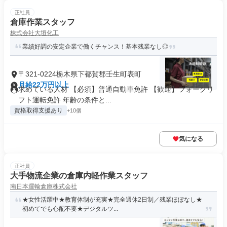
正社員
倉庫作業スタッフ
株式会社大垣化工
業績好調の安定企業で働くチャンス！基本残業なし◎
〒321-0224栃木県下都賀郡壬生町表町
月給22万円以上
求めている人材 【必須】普通自動車免許 【歓迎】フォークリ
フト運転免許 年齢の条件と...
資格取得支援あり
+10個
気になる
正社員
大手物流企業の倉庫内軽作業スタッフ
南日本運輸倉庫株式会社
★女性活躍中★教育体制が充実★完全週休2日制／残業ほぼなし★
初めてでも心配不要★デジタルツ...