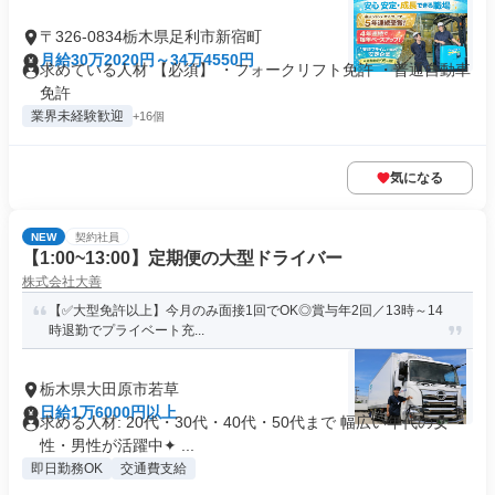
〒326-0834栃木県足利市新宿町
月給30万2020円～34万4550円
求めている人材 【必須】 ・フォークリフト免許 ・普通自動車
免許
業界未経験歓迎
+16個
気になる
NEW
契約社員
【1:00~13:00】定期便の大型ドライバー
株式会社大善
【✅️大型免許以上】今月のみ面接1回でOK◎賞与年2回／13時～14
時退勤でプライベート充...
栃木県大田原市若草
日給1万6000円以上
求める人材: 20代・30代・40代・50代まで 幅広い年代の女
性・男性が活躍中✦ ...
即日勤務OK
交通費支給