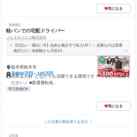
気になる
業務委託
軽バンでの宅配ドライバー
ＪＣＳロジスコ株式会社
【日払い・週払い可】自由な働き方で収入UP！✓ 必要なのは普通
免許だけ！未経験から月収10...
栃木県栃木市
月給50万円～100万円
求める人材: どなたでも活躍できる環境です！ ＼ぜひご応募く
ださい／ ■普通運転免...
即日勤務OK
気になる
この企業の類似求人を見る
正社員