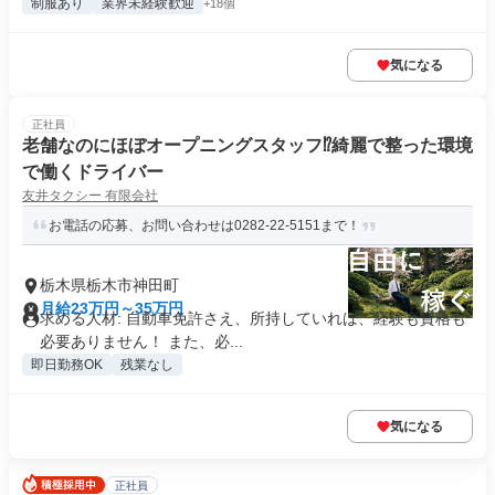
制服あり
業界未経験歓迎
+18個
気になる
正社員
老舗なのにほぼオープニングスタッフ⁉綺麗で整った環境
で働くドライバー
友井タクシー 有限会社
お電話の応募、お問い合わせは0282-22-5151まで！
栃木県栃木市神田町
月給23万円～35万円
求める人材: 自動車免許さえ、所持していれば、経験も資格も
必要ありません！ また、必...
即日勤務OK
残業なし
気になる
正社員