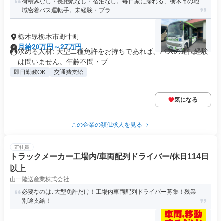
荷積みなし・長距離なし・宿泊なし。毎日家に帰れる、栃木市の地
域密着バス運転手。未経験・ブラ...
栃木県栃木市野中町
月給20万円～27万円
求める人材: 大型二種免許をお持ちであれば、バスの運転経験
は問いません。年齢不問・ブ...
即日勤務OK
交通費支給
気になる
この企業の類似求人を見る
正社員
トラックメーカー工場内/車両配列ドライバー/休日114日
以上
山一陸送産業株式会社
必要なのは､大型免許だけ！工場内車両配列ドライバー募集！残業
別途支給！