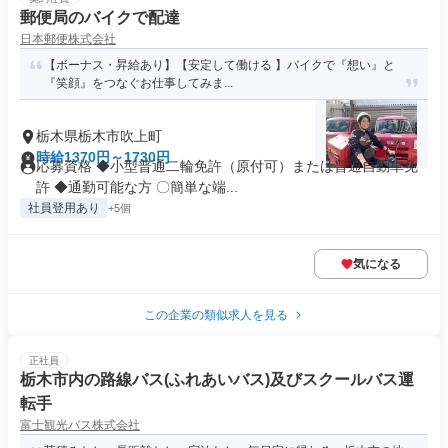
郵便局のバイクで配達
日本郵便株式会社
【ボーナス・昇給あり】【安定して働ける 】バイクで『想い』と
『笑顔』をつなぐお仕事してみま...
栃木県栃木市吹上町
時給1370円～1730円
応募資格 ◆小型普通二輪免許（原付可）または普通自動車免
許 ◆通勤可能な方 〇簡単な端...
社員登用あり
+5個
気になる
この企業の類似求人を見る
正社員
栃木市内の路線バス(ふれあいバス)及びスクールバス運
転手
富士観光バス株式会社