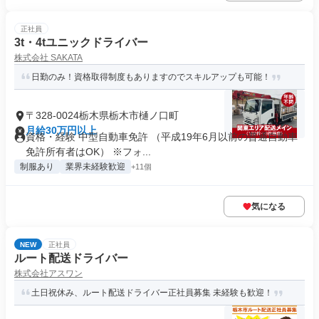
正社員
3t・4tユニックドライバー
株式会社 SAKATA
日勤のみ！資格取得制度もありますのでスキルアップも可能！
〒328-0024栃木県栃木市樋ノ口町
月給30万円以上
資格・経験 中型自動車免許 （平成19年6月以前の普通自動車
免許所有者はOK） ※フォ...
制服あり
業界未経験歓迎
+11個
気になる
NEW
正社員
ルート配送ドライバー
株式会社アスワン
土日祝休み、ルート配送ドライバー正社員募集 未経験も歓迎！