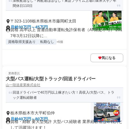
深夜配送なし・再配達ほぼなし！東証プライム上場の業界大手／年
間休日110日
〒323-1108栃木県栃木市藤岡町太田
月給30万円～45万円
資格 高卒以上 普通自動車運転免許保有者（AT限定不可） 201
7年3月12日以降に...
資格取得支援あり
転勤なし
+6個
気になる
業務委託
大型バス運転/大型トラック/回送ドライバー
山一陸送産業株式会社
回送ドライバーで40万円以上稼ぎたい方！高収入/大型バス、トラ
ック運転経験者
栃木県栃木市大平町伯仲
月給40万円～80万円
資格・経験 要大型免許 大型バス経験者 業界経験者は即戦力と
して活躍頂けます！