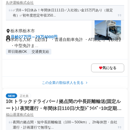
丸伊運輸株式会社
✅月8～9日休み！年間休日111日✅入社祝い金15万円あり（規定
有）✅初年度想定年収350...
栃木県栃木市
月給27万円～29万4000円
求める人材: 【必須】 ・普通自動車免許 ・AT限定可 【歓迎】
・中型免許ま...
即日勤務OK
交通費支給
気になる
この企業の類似求人を見る
NEW
正社員
10t トラックドライバー / 拠点間の中長距離輸送(固定ル
ート) / 夜間運行・年間休日110日/大型ﾄﾞﾗｲﾊﾞｰ10t定期夜
福山通運株式会社
間幹線便(正社員)
夜間の拠点間・短中長距離輸送（100～500km）。2h毎休憩・自社
運行・計画運行で無理な...