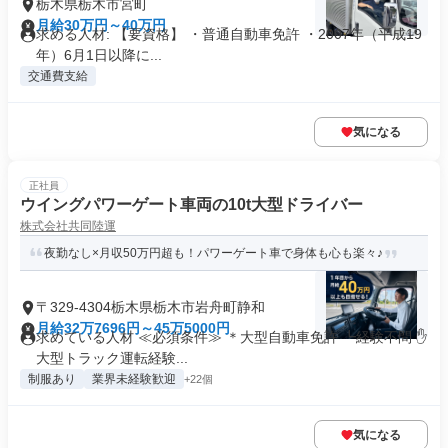
栃木県栃木市宮町
月給30万円～40万円
求める人材: 【要資格】 ・普通自動車免許 ・2007年（平成19
年）6月1日以降に...
交通費支給
気になる
正社員
ウイングパワーゲート車両の10t大型ドライバー
株式会社共同陸運
夜勤なし×月収50万円超も！パワーゲート車で身体も心も楽々♪
〒329-4304栃木県栃木市岩舟町静和
月給32万7696円～45万5000円
求めている人材 ≪必須条件≫ ＊大型自動車免許 ┗経験不問 ✋
大型トラック運転経験...
制服あり
業界未経験歓迎
+22個
気になる