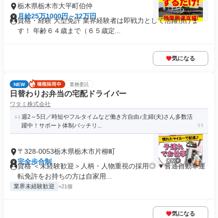
栃木県栃木市大平町伯仲
月給25万1000円～32万円
資格・経験 大型免許 業界経験者は即戦力として活躍頂けま
す！ 年齢６４歳まで（６５歳定...
気になる
NEW
業務委託
日替わりお弁当の宅配ドライバー
ワタミ株式会社
週2～5日／時短やフルタイムなど働き方自由♪主婦(夫)さん多数活
躍中！サポート体制バッチリ...
〒328-0053栃木県栃木市片柳町
完全歩合制
資格 ＜未経験歓迎＞人柄・人物重視の採用◎ ▼普通自動車運
転免許をお持ちの方は自家用...
業界未経験歓迎
+21個
気になる