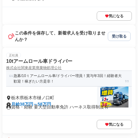
気になる
この条件を保存して、新着求人を受け取りませ
受け取る
んか？
正社員
10tアームロール車ドライバー
株式会社関東産業廃棄物処理公社
急募/10ｔアームロール車/ドライバー増員！賞与年3回！経験者大
歓迎！稼ぎたい方是非！
栃木県栃木市樋ノ口町
月給38万円～58万円
資格・経験 要大型自動車免許 ハーネス取得制度有
気になる