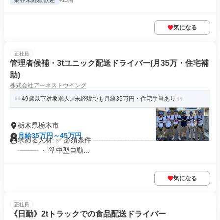
業界未経験歓迎
+13個
気になる
正社員
管理者候補・3tユニック配送ドライバー(月35万・住宅補
助)
株式会社アーネストウイング
49歳以下対象求人✅未経験でも月給35万円・住宅手当あり
栃木県栃木市
月給35万円～45万円
求める人材: ✅ 必須条件 ┈┈┈┈┈┈┈┈┈┈┈┈┈┈┈┈┈
┈┈┈ ・ 準中型自動...
気になる
正社員
《日勤》2tトラックでの食品配送ドライバー