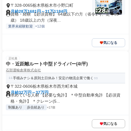
〒328-0065栃木県栃木市小野口町
月給28万1681円～31万1184円
資格・経験 【必須資格】 64歳以下の方（省令1号、定年65
歳） 18歳以上の方（深夜...
業界未経験歓迎
+12個
気になる
正社員
中・近距離ルート中型ドライバー(4t平)
石部運輸倉庫株式会社
手積みナシ＆原則土日休み！安定の物流企業で働く
〒322-0606栃木県栃木市西方町本城
月給32万円～37万円
求めている人材 【必要な免許】 ＊中型自動車免許 【必須資
格・免許】 ＊クレーン(5...
制服あり
歩合給あり
+17個
気になる