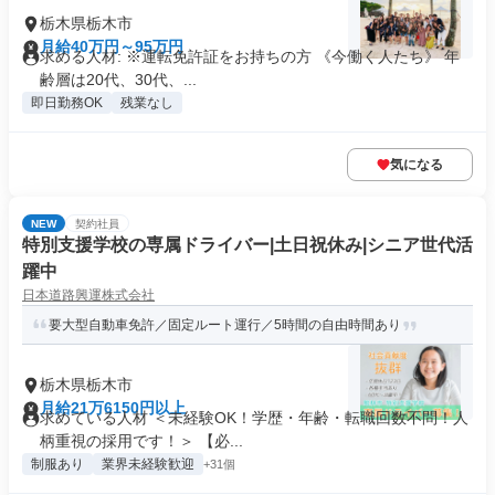
栃木県栃木市
月給40万円～95万円
求める人材: ※運転免許証をお持ちの方 《今働く人たち》 年
齢層は20代、30代、...
即日勤務OK
残業なし
気になる
NEW
契約社員
特別支援学校の専属ドライバー|土日祝休み|シニア世代活
躍中
日本道路興運株式会社
要大型自動車免許／固定ルート運行／5時間の自由時間あり
栃木県栃木市
月給21万6150円以上
求めている人材 ＜未経験OK！学歴・年齢・転職回数不問！人
柄重視の採用です！＞ 【必...
制服あり
業界未経験歓迎
+31個