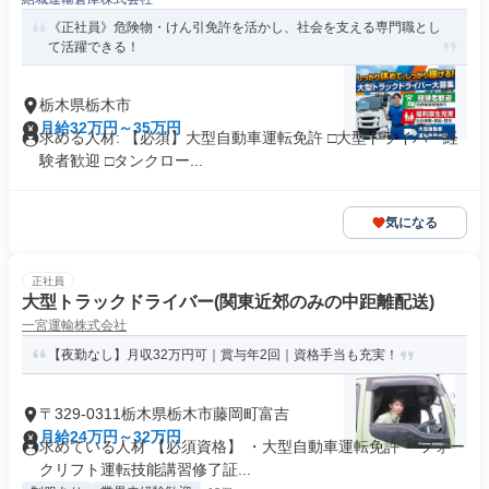
《正社員》危険物・けん引免許を活かし、社会を支える専門職とし
て活躍できる！
栃木県栃木市
月給32万円～35万円
求める人材: 【必須】大型自動車運転免許 □大型ドライバー経
験者歓迎 □タンクロー...
気になる
正社員
大型トラックドライバー(関東近郊のみの中距離配送)
一宮運輸株式会社
【夜勤なし】月収32万円可｜賞与年2回｜資格手当も充実！
〒329-0311栃木県栃木市藤岡町富吉
月給24万円～32万円
求めている人材 【必須資格】 ・大型自動車運転免許 ・フォー
クリフト運転技能講習修了証...