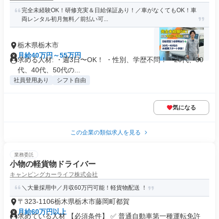
完全未経験OK！研修充実＆日給保証あり！／車がなくてもOK！車
両レンタル初月無料／前払い可...
栃木県栃木市
月給40万円～55万円
求める人材: ・週3日〜OK！ ・性別、学歴不問！・20代、30
代、40代、50代の...
社員登用あり
シフト自由
気になる
この企業の類似求人を見る
業務委託
小物の軽貨物ドライバー
キャンピングカーライフ株式会社
＼大量採用中／月収60万円可能！軽貨物配送 ！
〒323-1106栃木県栃木市藤岡町都賀
月給60万円以上
求めている人材 【必須条件】 ✅ 普通自動車第一種運転免許