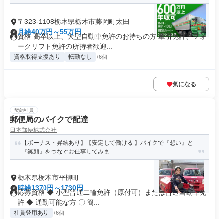
〒323-1108栃木県栃木市藤岡町太田
月給40万円～55万円
資格 高卒以上、大型自動車免許のお持ちの方 牽引免許、フォ
ークリフト免許の所持者歓迎...
資格取得支援あり
転勤なし
+6個
気になる
契約社員
郵便局のバイクで配達
日本郵便株式会社
【ボーナス・昇給あり】【安定して働ける 】バイクで『想い』と
『笑顔』をつなぐお仕事してみま...
栃木県栃木市平柳町
時給1370円～1730円
応募資格 ◆ 小型普通二輪免許（原付可）または普通自動車免
許 ◆ 通勤可能な方 〇 簡...
社員登用あり
+6個