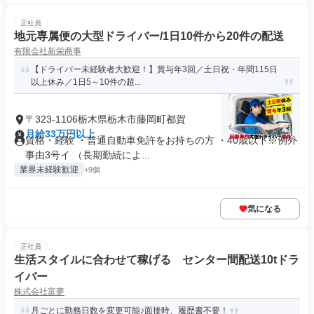
正社員
地元専属便の大型ドライバー/1日10件から20件の配送
有限会社新栄商事
【ドライバー未経験者大歓迎！】賞与年3回／土日祝・年間115日
以上休み／1日5～10件の超...
〒323-1106栃木県栃木市藤岡町都賀
月給33万円以上
資格・経験 ・普通自動車免許をお持ちの方 ・40歳以下※例外
事由3号イ （長期勤続によ...
業界未経験歓迎
+9個
気になる
正社員
生活スタイルに合わせて稼げる センター間配送10tドラ
イバー
株式会社富夢
月ごとに勤務日数を変更可能♪面接時、履歴書不要！