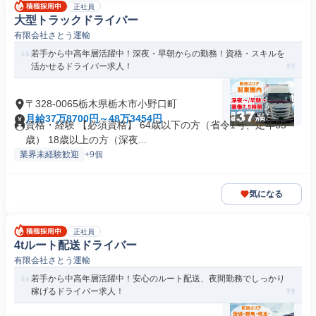
正社員
大型トラックドライバー
有限会社さとう運輸
若手から中高年層活躍中！深夜・早朝からの勤務！資格・スキルを
活かせるドライバー求人！
〒328-0065栃木県栃木市小野口町
月給37万8700円～48万3454円
資格・経験 【必須資格】 64歳以下の方（省令1号、定年65
歳） 18歳以上の方（深夜...
業界未経験歓迎
+9個
気になる
正社員
4tルート配送ドライバー
有限会社さとう運輸
若手から中高年層活躍中！安心のルート配送、夜間勤務でしっかり
稼げるドライバー求人！