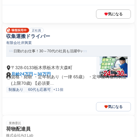
気になる
正社員
収集運搬ドライバー
有限会社岸興業
日勤のお仕事！30～70代の社員も活躍中♪
〒328-0133栃木県栃木市大森町
月給24万円～30万円
資格・経験 ・定年制あり（一律 65歳） ・定年後再雇用制度
(上限70歳) 【必須要...
制服あり
60代も応募可
+11個
気になる
業務委託
荷物配達員
株式会社Act Lab