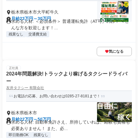
栃木県栃木市大平町牛久
月給23万円～30万円
求める人材: ＜必須条件＞ 普通運転免許（AT可）のみ！ ＜こ
んな方を歓迎します！...
残業なし
交通費支給
気になる
正社員
2024年問題解決!トラックより稼げるタクシードライバ
ー
友井タクシー 有限会社
お電話の応募、お問い合わせは0285-27-8181まで！
栃木県栃木市
月給22万円～50万円
求める人材: 自動車免許さえ、所持していれば、経験も資格も
必要ありません！ また、必...
即日勤務OK
残業なし