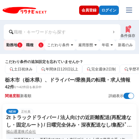
会員登録
ログイン
職種・キーワードから探す
条件保存
勤務地
職種
こだわり条件
雇用形態
年収
新着のみ
1
1
こだわり条件の追加設定を忘れていませんか？
土日祝休み
年間休日120日以上
完全週休2日制
学歴
栃木市（栃木県）、ドライバー/乗務員の転職・求人情報
42
件
1
〜
42
件目を表示中
関連度順
新着順
詳細表示
NEW
正社員
2t トラックドライバー / 法人向けの近距離配送(再配達な
し・固定ルート) / 日曜完全休み・深夜配送なし/集配ﾄﾞﾗｲ
福山通運株式会社
ﾊﾞｰ2t(正社員)