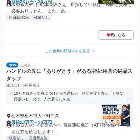
月給23万円～35万円
求める人材: 自動車免許さえ、所持していれば、経験も資格も
必要ありません！ また、必...
即日勤務OK
残業なし
気になる
この企業の類似求人を見る
NEW
正社員
ハンドルの先に「ありがとう」がある|福祉用具の納品ス
タッフ
株式会社小松屋商店
10万キロ走って身につけた安全運転も、時間を守る力も、丁寧な
荷扱いも。次は、人の暮らしを支...
栃木県栃木市大平町牛久
月給23万円～30万円
求める人材: ＜必須条件＞ 普通運転免許（AT可）のみ！ ＜こ
んな方を歓迎します！...
残業なし
交通費支給