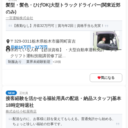
髪型・髪色・ひげOK|大型トラックドライバー(関東近郊
のみ)
一宮運輸株式会社
【夜勤なし】月収32万円可｜賞与年2回｜資格手当も充実！
〒329-0311栃木県栃木市藤岡町富吉
月給24万円～32万円
求めている人材 【必須資格】 ・大型自動車運転免許 ・フォー
クリフト運転技能講習修了証...
制服あり
業界未経験歓迎
+18個
気になる
NEW
正社員
接客経験を活かせる福祉用具の配送・納品スタッフ|基本
18時定時退社
株式会社小松屋商店
配送なのに、お客様に顔を覚えてもらえる。普通免許から始める、
ちょっと珍しい福祉の仕事です。