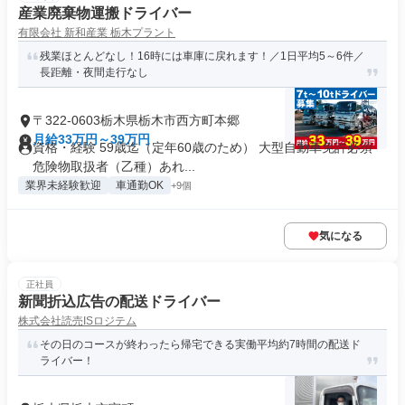
産業廃棄物運搬ドライバー
有限会社 新和産業 栃木プラント
残業ほとんどなし！16時には車庫に戻れます！／1日平均5～6件／
長距離・夜間走行なし
〒322-0603栃木県栃木市西方町本郷
月給33万円～39万円
資格・経験 59歳迄（定年60歳のため） 大型自動車免許必須
危険物取扱者（乙種）あれ...
業界未経験歓迎
車通勤OK
+9個
気になる
正社員
新聞折込広告の配送ドライバー
株式会社読売ISロジテム
その日のコースが終わったら帰宅できる実働平均約7時間の配送ド
ライバー！