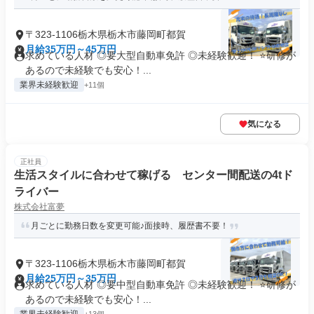
〒323-1106栃木県栃木市藤岡町都賀
月給35万円～45万円
求めている人材 ◎要大型自動車免許 ◎未経験歓迎！ ⭐研修が
あるので未経験でも安心！...
業界未経験歓迎
+11個
気になる
正社員
生活スタイルに合わせて稼げる センター間配送の4tド
ライバー
株式会社富夢
月ごとに勤務日数を変更可能♪面接時、履歴書不要！
〒323-1106栃木県栃木市藤岡町都賀
月給25万円～35万円
求めている人材 ◎要中型自動車免許 ◎未経験歓迎！ ⭐研修が
あるので未経験でも安心！...