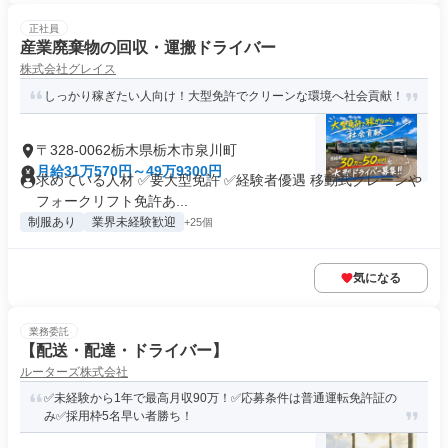
正社員
産業廃棄物の回収・運搬ドライバー
株式会社グレイス
しっかり稼ぎたい人向け！大型免許でクリーンな環境へ社会貢献！
〒328-0062栃木県栃木市泉川町
月給31万570円～49万9300円
求めている人材 ✅要大型免許 ✅経験者優遇 移動式クレーンや
フォークリフト免許あ...
制服あり
業界未経験歓迎
+25個
気になる
業務委託
【配送・配達・ドライバー】
ルーターズ株式会社
✅未経験から1年で最高月収90万！✅応募条件は普通運転免許証の
み✅採用枠5名早い者勝ち！