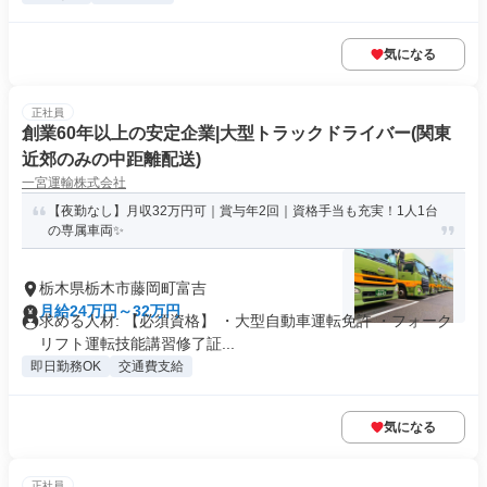
気になる
正社員
創業60年以上の安定企業|大型トラックドライバー(関東
近郊のみの中距離配送)
一宮運輸株式会社
【夜勤なし】月収32万円可｜賞与年2回｜資格手当も充実！1人1台
の専属車両✨
栃木県栃木市藤岡町富吉
月給24万円～32万円
求める人材: 【必須資格】 ・大型自動車運転免許 ・フォーク
リフト運転技能講習修了証...
即日勤務OK
交通費支給
気になる
正社員