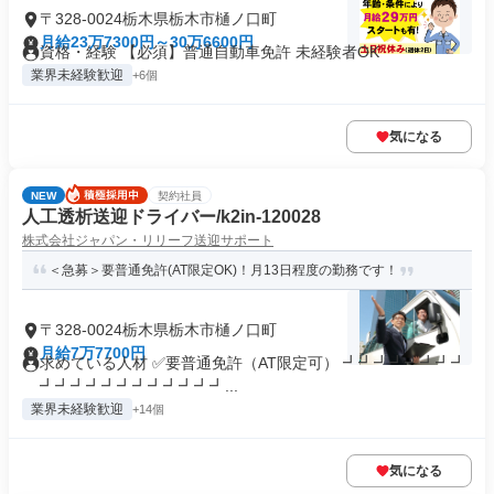
〒328-0024栃木県栃木市樋ノ口町
月給23万7300円～30万6600円
資格・経験 【必須】普通自動車免許 未経験者OK
業界未経験歓迎
+6個
気になる
NEW
契約社員
人工透析送迎ドライバー/k2in-120028
株式会社ジャパン・リリーフ送迎サポート
＜急募＞要普通免許(AT限定OK)！月13日程度の勤務です！
〒328-0024栃木県栃木市樋ノ口町
月給7万7700円
求めている人材 ✅要普通免許（AT限定可） ┛┛┛┛┛┛┛┛
┛┛┛┛┛┛┛┛┛┛┛┛...
業界未経験歓迎
+14個
気になる