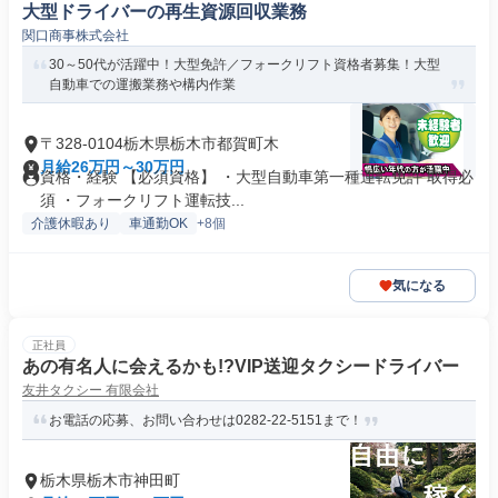
大型ドライバーの再生資源回収業務
関口商事株式会社
30～50代が活躍中！大型免許／フォークリフト資格者募集！大型
自動車での運搬業務や構内作業
〒328-0104栃木県栃木市都賀町木
月給26万円～30万円
資格・経験 【必須資格】 ・大型自動車第一種運転免許 取得必
須 ・フォークリフト運転技...
介護休暇あり
車通勤OK
+8個
気になる
正社員
あの有名人に会えるかも!?VIP送迎タクシードライバー
友井タクシー 有限会社
お電話の応募、お問い合わせは0282-22-5151まで！
栃木県栃木市神田町