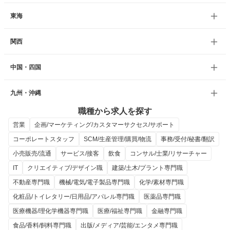
東海
関西
中国・四国
九州・沖縄
職種から求人を探す
営業
企画/マーケティング/カスタマーサクセス/サポート
コーポレートスタッフ
SCM/生産管理/購買/物流
事務/受付/秘書/翻訳
小売販売/流通
サービス/接客
飲食
コンサル/士業/リサーチャー
IT
クリエイティブ/デザイン職
建築/土木/プラント専門職
不動産専門職
機械/電気/電子製品専門職
化学/素材専門職
化粧品/トイレタリー/日用品/アパレル専門職
医薬品専門職
医療機器/理化学機器専門職
医療/福祉専門職
金融専門職
食品/香料/飼料専門職
出版/メディア/芸能/エンタメ専門職