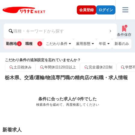
会員登録
ログイン
職種・キーワードから探す
条件保存
勤務地
職種
こだわり条件
雇用形態
年収
新着のみ
1
1
こだわり条件の追加設定を忘れていませんか？
土日祝休み
年間休日120日以上
完全週休2日制
学歴
栃木県、交通/運輸/物流専門職の精肉店の転職・求人情報
条件に合った求人が 0件でした
検索条件を緩めて、再度検索してください
新着求人