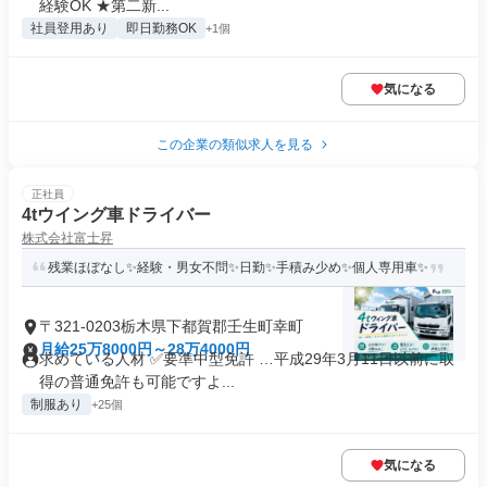
経験OK ★第二新...
社員登用あり
即日勤務OK
+1個
気になる
この企業の類似求人を見る
正社員
4tウイング車ドライバー
株式会社富士昇
残業ほぼなし✨経験・男女不問✨日勤✨手積み少め✨個人専用車✨
〒321-0203栃木県下都賀郡壬生町幸町
月給25万8000円～28万4000円
求めている人材 ✅要準中型免許 …平成29年3月11日以前に取
得の普通免許も可能ですよ...
制服あり
+25個
気になる