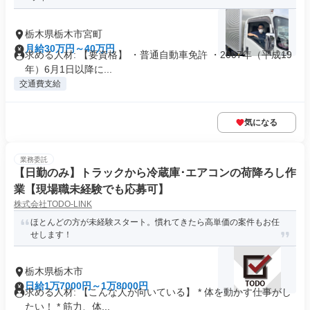
栃木県栃木市宮町
月給30万円～40万円
求める人材: 【要資格】 ・普通自動車免許 ・2007年（平成19
年）6月1日以降に...
交通費支給
気になる
業務委託
【日勤のみ】トラックから冷蔵庫･エアコンの荷降ろし作
業【現場職未経験でも応募可】
株式会社TODO-LINK
ほとんどの方が未経験スタート。慣れてきたら高単価の案件もお任
せします！
栃木県栃木市
日給1万7000円～1万8000円
求める人材: 【こんな人が向いている】 * 体を動かす仕事がし
たい！ * 筋力、体...