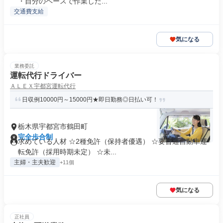
・自分のペースで作業した...
交通費支給
気になる
業務委託
運転代行ドライバー
ＡＬＥＸ宇都宮運転代行
日収例10000円～15000円★即日勤務◎日払い可！
栃木県宇都宮市鶴田町
完全歩合制
求めている人材 ☆2種免許（保持者優遇） ☆要普通自動車運
転免許（採用時期未定） ☆未...
主婦・主夫歓迎
+11個
気になる
正社員