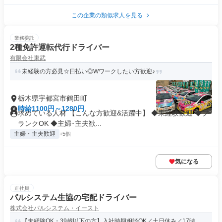
この企業の類似求人を見る
業務委託
2種免許運転代行ドライバー
有限会社東武
未経験の方必見☆日払い◎Wワークしたい方歓迎♪
栃木県宇都宮市鶴田町
時給1100円～1280円
求めている人材 【こんな方歓迎&活躍中】 ◆未経験歓迎 ◆ブ
ランクOK ◆主婦･主夫歓...
主婦・主夫歓迎
+5個
気になる
正社員
パルシステム生協の宅配ドライバー
株式会社パルシステム・イースト
【未経験OK・39歳以下の方】入社時期相談OK／土日休み／17時