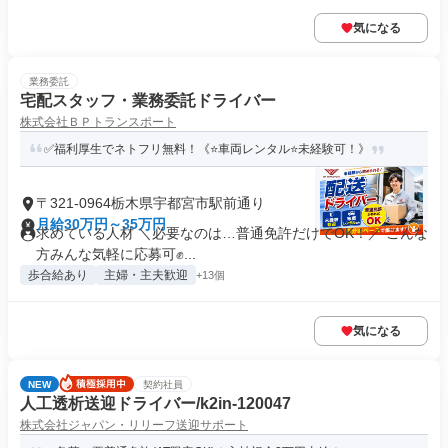
気になる
業務委託
宅配スタッフ・業務委託ドライバー
株式会社ＢＰトランスポート
✅福利厚生でネトフリ無料！《⭐️車両レンタル⭐未経験可！》
〒321-0964栃木県宇都宮市駅前通り
月給30万円～35万円
求めている人材 ＼必要なのは…普通免許だけでOK！／ こんな
方みんな気軽に応募可✊️...
歩合給あり
主婦・主夫歓迎
+13個
気になる
NEW
契約社員
人工透析送迎ドライバー/k2in-120047
株式会社ジャパン・リリーフ送迎サポート