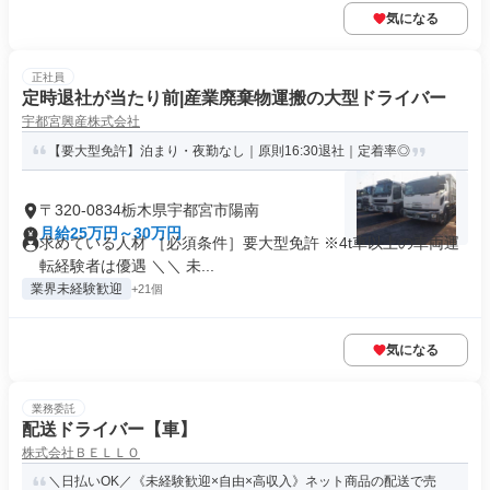
気になる
正社員
定時退社が当たり前|産業廃棄物運搬の大型ドライバー
宇都宮興産株式会社
【要大型免許】泊まり・夜勤なし｜原則16:30退社｜定着率◎
〒320-0834栃木県宇都宮市陽南
月給25万円～30万円
求めている人材 ［必須条件］要大型免許 ※4t車以上の車両運
転経験者は優遇 ＼＼ 未...
業界未経験歓迎
+21個
気になる
業務委託
配送ドライバー【車】
株式会社ＢＥＬＬＯ
＼日払いOK／《未経験歓迎×自由×高収入》ネット商品の配送で売