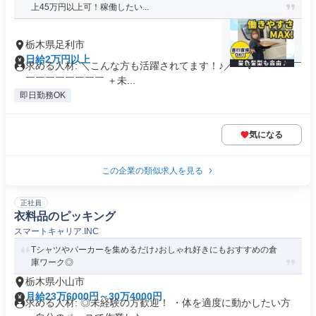
上45万円以上可！稼働したい...
栃木県足利市
日給2万円以上
求める人材: ＼こんな方も活躍されてます！♪／ ￣V￣￣￣￣￣
￣￣￣￣￣￣￣￣ ＋未...
即日勤務OK
気になる
この企業の類似求人を見る
正社員
衣料品のピッキング
スマートキャリア.INC
Tシャツやパーカーを集めるだけ♪おしゃれ好きにもおすすめの倉
庫ワーク◎
栃木県小山市
月給23万6000円～30万4000円
求める人材: ◎未経験の方歓迎！ ・体を適度に動かしたい方