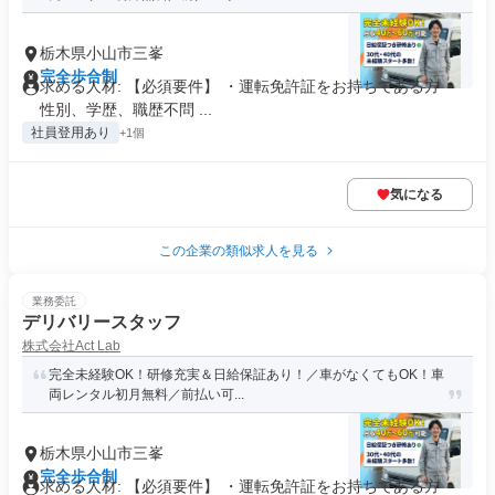
栃木県小山市三峯
完全歩合制
求める人材: 【必須要件】 ・運転免許証をお持ちである方 ・
性別、学歴、職歴不問 ...
社員登用あり
+1個
気になる
この企業の類似求人を見る
業務委託
デリバリースタッフ
株式会社Act Lab
完全未経験OK！研修充実＆日給保証あり！／車がなくてもOK！車
両レンタル初月無料／前払い可...
栃木県小山市三峯
完全歩合制
求める人材: 【必須要件】 ・運転免許証をお持ちである方 ・