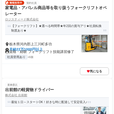
契約社員
家電品・アパレル商品等を取り扱うフォークリフトオペ
レーター
ロジスティード株式会社
【フォークリフト】★選べる時間帯★年2回の賞与アリ★社員転換
制度あり★
栃木県河内郡上三川町多功
月給22万1000円以上
資格・経験 フォークリフト技能講習修了
社員登用あり
+6個
気になる
業務委託
出前館の軽貨物ドライバー
株式会社 出前館
最短１日～スタートOK！好きな時に配達して安定収入♪