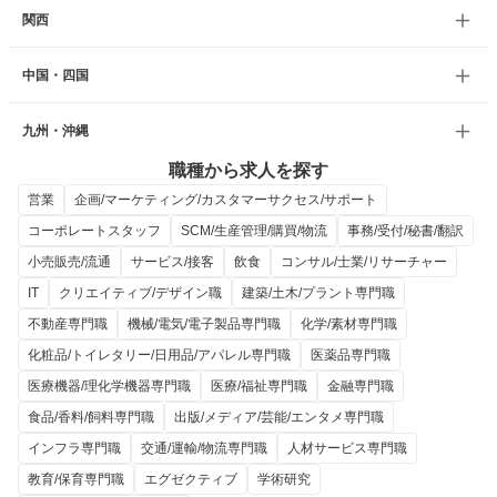
関西
中国・四国
九州・沖縄
職種から求人を探す
営業
企画/マーケティング/カスタマーサクセス/サポート
コーポレートスタッフ
SCM/生産管理/購買/物流
事務/受付/秘書/翻訳
小売販売/流通
サービス/接客
飲食
コンサル/士業/リサーチャー
IT
クリエイティブ/デザイン職
建築/土木/プラント専門職
不動産専門職
機械/電気/電子製品専門職
化学/素材専門職
化粧品/トイレタリー/日用品/アパレル専門職
医薬品専門職
医療機器/理化学機器専門職
医療/福祉専門職
金融専門職
食品/香料/飼料専門職
出版/メディア/芸能/エンタメ専門職
インフラ専門職
交通/運輸/物流専門職
人材サービス専門職
教育/保育専門職
エグゼクティブ
学術研究