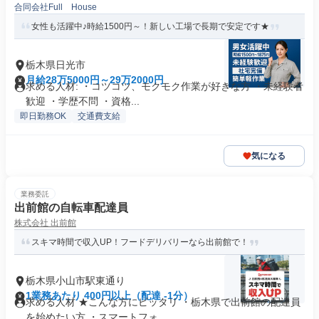
合同会社Full House
女性も活躍中♪時給1500円～！新しい工場で長期で安定です★
栃木県日光市
月給28万5000円～29万2000円
求める人材: ・コツコツ、モクモク作業が好きな方 ・未経験者
歓迎 ・学歴不問 ・資格...
即日勤務OK
交通費支給
気になる
業務委託
出前館の自転車配達員
株式会社 出前館
スキマ時間で収入UP！フードデリバリーなら出前館で！
栃木県小山市駅東通り
1業務あたり 400円以上（配達 -1分）
求める人材 ★こんな方にピッタリ ・栃木県で出前館の配達員
を始めたい方 ・スマートフォ...