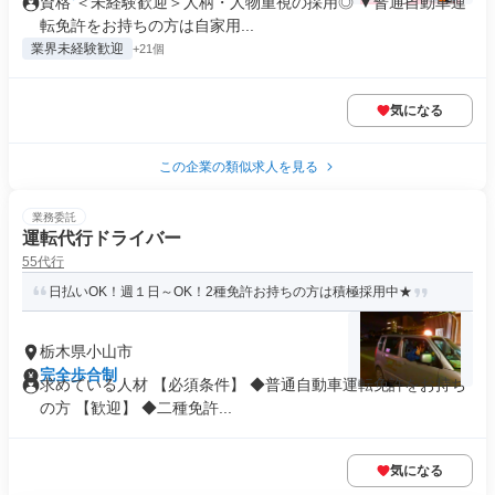
資格 ＜未経験歓迎＞人柄・人物重視の採用◎ ▼普通自動車運
転免許をお持ちの方は自家用...
業界未経験歓迎
+21個
気になる
この企業の類似求人を見る
業務委託
運転代行ドライバー
55代行
日払いOK！週１日～OK！2種免許お持ちの方は積極採用中★
栃木県小山市
完全歩合制
求めている人材 【必須条件】 ◆普通自動車運転免許をお持ち
の方 【歓迎】 ◆二種免許...
気になる