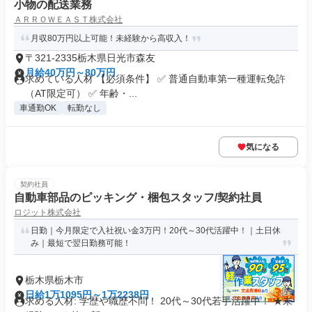
小物の配送業務
ＡＲＲＯＷＥＡＳＴ株式会社
月収80万円以上可能！未経験から高収入！
〒321-2335栃木県日光市森友
月給40万円～80万円
求めている人材 【必須条件】 ✅ 普通自動車第一種運転免許
（AT限定可） ✅ 年齢・...
車通勤OK
転勤なし
気になる
契約社員
自動車部品のピッキング・梱包スタッフ/契約社員
ロジット株式会社
日勤｜今月限定で入社祝い金3万円！20代～30代活躍中！｜土日休
み｜最短で翌日勤務可能！
栃木県栃木市
日給1万1095円～1万2238円
求める人材: 学歴や職歴不問！ 20代～30代若手活躍中！ ★未