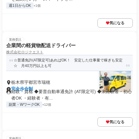
週1日からOK
+1個
気になる
業務委託
企業間の軽貨物配送ドライバー
株式会社ロジクエスト
☆普通免許(AT限定可)あればOK！ 安定した仕事量で稼ぎも安定
☆ 月40万円以上も可
栃木県宇都宮市瑞穂
完全歩合制
経験・資格 ◆要普自動車通免許 (AT限定可) ◆未経験者・初心
者OK ・経験者・有...
副業・WワークOK
+12個
気になる
業務委託