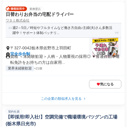
業務委託
日替わりお弁当の宅配ドライバー
ワタミ株式会社
週2～5日／時短やフルタイムなど働き方自由♪主婦(夫)さん多数活
躍中！サポート体制バッチリ...
〒327-0042栃木県佐野市上羽田町
完全歩合制
資格 ＜未経験歓迎＞人柄・人物重視の採用◎ ▼普通自動車運
転免許をお持ちの方は自家用...
業界未経験歓迎
+21個
気になる
この企業の類似求人を見る
契約社員
【即採用!即入社!】空調完備で職場環境バツグンの工場
(栃木県日光市)