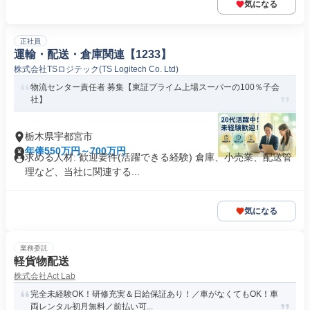
気になる
正社員
運輸・配送・倉庫関連【1233】
株式会社TSロジテック(TS Logitech Co. Ltd)
物流センター責任者 募集【東証プライム上場スーパーの100％子会
社】
栃木県宇都宮市
年俸550万円～700万円
求める人材: 歓迎要件(活躍できる経験) 倉庫、小売業、配送管
理など、当社に関連する...
気になる
業務委託
軽貨物配送
株式会社Act Lab
完全未経験OK！研修充実＆日給保証あり！／車がなくてもOK！車
両レンタル初月無料／前払い可...