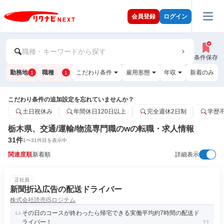
会員登録
ログイン
職種・キーワードから探す
条件保存
勤務地
職種
こだわり条件
雇用形態
年収
新着のみ
1
1
こだわり条件の追加設定を忘れていませんか？
土日祝休み
年間休日120日以上
完全週休2日制
学歴
栃木県、交通/運輸/物流専門職のwの転職・求人情報
31
件
1
〜
31
件目を表示中
関連度順
新着順
詳細表示
正社員
新聞折込広告の配送ドライバー
株式会社読売ISロジテム
その日のコースが終わったら帰宅できる実働平均約7時間の配送ド
ライバー！