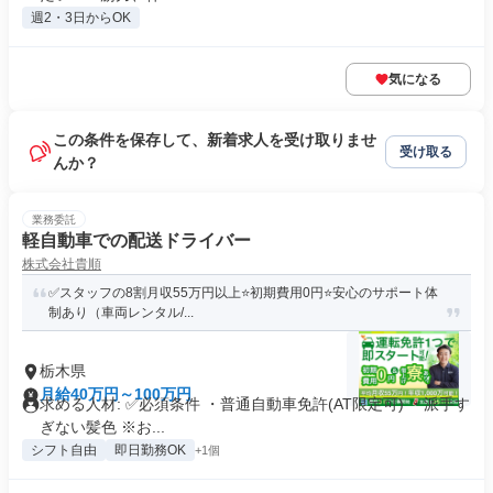
週2・3日からOK
気になる
この条件を保存して、新着求人を受け取りませ
受け取る
んか？
業務委託
軽自動車での配送ドライバー
株式会社貴順
✅スタッフの8割月収55万円以上⭐️初期費用0円⭐️安心のサポート体
制あり（車両レンタル/...
栃木県
月給40万円～100万円
求める人材: ✅️必須条件 ・普通自動車免許(AT限定可) ・派手す
ぎない髪色 ※お...
シフト自由
即日勤務OK
+1個