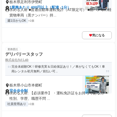
栃木県足利市伊勢町
1業務あたり 400円以上（配達 -1分）
求める人材 ■普通自動車運転免許（AT限定可） ■軽バン等の軽
貨物車両（黒ナンバー）持...
週1日からOK
+1個
気になる
業務委託
デリバリースタッフ
株式会社Act Lab
完全未経験OK！研修充実＆日給保証あり！／車がなくてもOK！車
両レンタル初月無料／前払い可...
栃木県小山市本郷町
完全歩合制
求める人材: 【必須要件】 ・運転免許証をお持ちである方 ・
性別、学歴、職歴不問 ...
社員登用あり
+1個