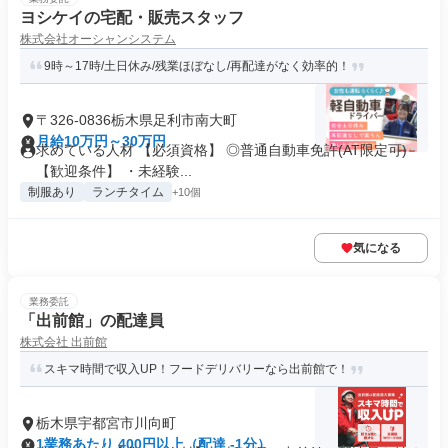
ヨシケイの宅配・販売スタッフ
株式会社オーシャンシステム
9時～17時/土日休み/残業ほぼなし/再配達がなく効率的！
〒326-0836栃木県足利市南大町
月給10万円～30万円
求めている人材 【必須資格】 ◎普通自動車免許(AT限定可)
【歓迎条件】 ・未経験...
制服あり
ランチタイム
+10個
気になる
業務委託
「出前館」の配達員
株式会社 出前館
スキマ時間で収入UP！フードデリバリーなら出前館で！
栃木県宇都宮市川向町
1業務あたり 400円以上（配達 -1分）