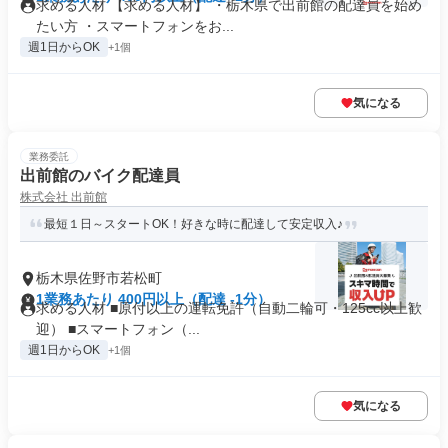
求める人材 【求める人材】 ・栃木県で出前館の配達員を始め
たい方 ・スマートフォンをお...
週1日からOK
+1個
気になる
業務委託
出前館のバイク配達員
株式会社 出前館
最短１日～スタートOK！好きな時に配達して安定収入♪
栃木県佐野市若松町
1業務あたり 400円以上（配達 -1分）
求める人材 ■原付以上の運転免許（自動二輪可・125cc以上歓
迎） ■スマートフォン（...
週1日からOK
+1個
気になる