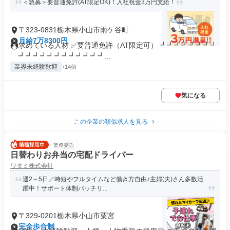
＜急募＞要普通免許(AT限定OK)！入社祝金3万円支給！
〒323-0831栃木県小山市雨ケ谷町
月給7万8300円
求めている人材 ✅要普通免許（AT限定可） ┛┛┛┛┛┛┛┛
┛┛┛┛┛┛┛┛┛┛┛┛...
業界未経験歓迎
+14個
気になる
この企業の類似求人を見る
業務委託
日替わりお弁当の宅配ドライバー
ワタミ株式会社
週2～5日／時短やフルタイムなど働き方自由♪主婦(夫)さん多数活
躍中！サポート体制バッチリ...
〒329-0201栃木県小山市粟宮
完全歩合制