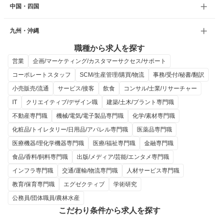
中国・四国
九州・沖縄
職種から求人を探す
営業
企画/マーケティング/カスタマーサクセス/サポート
コーポレートスタッフ
SCM/生産管理/購買/物流
事務/受付/秘書/翻訳
小売販売/流通
サービス/接客
飲食
コンサル/士業/リサーチャー
IT
クリエイティブ/デザイン職
建築/土木/プラント専門職
不動産専門職
機械/電気/電子製品専門職
化学/素材専門職
化粧品/トイレタリー/日用品/アパレル専門職
医薬品専門職
医療機器/理化学機器専門職
医療/福祉専門職
金融専門職
食品/香料/飼料専門職
出版/メディア/芸能/エンタメ専門職
インフラ専門職
交通/運輸/物流専門職
人材サービス専門職
教育/保育専門職
エグゼクティブ
学術研究
公務員/団体職員/農林水産
こだわり条件から求人を探す