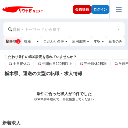
会員登録
ログイン
職種・キーワードから探す
勤務地
職種
こだわり条件
雇用形態
年収
新着のみ
1
こだわり条件の追加設定を忘れていませんか？
土日祝休み
年間休日120日以上
完全週休2日制
学歴
栃木県、運送の大型の転職・求人情報
条件に合った求人が 0件でした
検索条件を緩めて、再度検索してください
新着求人