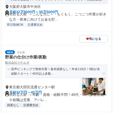
大阪府大阪市中央区
月給32万9000円～38万5000円
求める人材: ＜こんな方に＞・もくもく、こつこつ作業が好き
な方・将来に向けてお金を貯...
即日勤務OK
交通費支給
気になる
NEW
正社員
野菜の仕分け作業/夜勤
株式会社マチルダ
音声ピッキングで簡単作業！基本残業なし！年休118日！9割が未
経験スタート！40代以上多数...
東京都大田区流通センター駅
月給30万円～45万円
求める人材: ＜年齢・資格・経験不問！40代・50代多数在籍＞
※前職は営業、アパレ...
残業なし
交通費支給