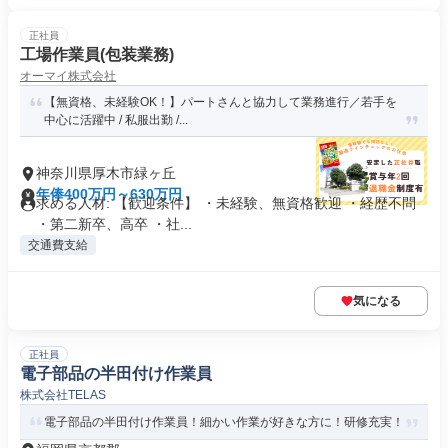
正社員
工場作業員(包装業務)
オーマイ株式会社
【無資格、未経験OK！】パートさんと協力して業務進行／若手を
中心に活躍中 / 私服出勤 /...
神奈川県厚木市緑ヶ丘
年俸400万円～630万円
求める人材: 【歓迎条件】 ・未経験、無資格歓迎 ・経歴不問
・第二新卒、高卒 ・社...
交通費支給
気になる
正社員
電子部品の半田付け作業員
株式会社TELAS
電子部品の半田付け作業員！細かい作業が好きな方に！研修充実！