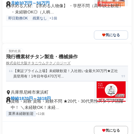
月給30万円～50万円
求める人材: 【求める人物像】 ・学歴不問（高卒以上歓迎）
・未経験OK◎（人柄...
即日勤務OK
残業なし
+1個
気になる
契約社員
飛行機素材チタン製造・機械操作
株式会社大阪チタニウムテクノロジーズ
【東証プライム上場】未経験歓迎！入社祝い金最大30万円★正社
員登用有！1年目年収470万可...
兵庫県尼崎市東浜町
時給1870円～2618円
資格・経験 資格・経験不問 ★20代・30代男性スタッフ活躍
中！ ＼未経験OK！未経...
業界未経験歓迎
+11個
気になる