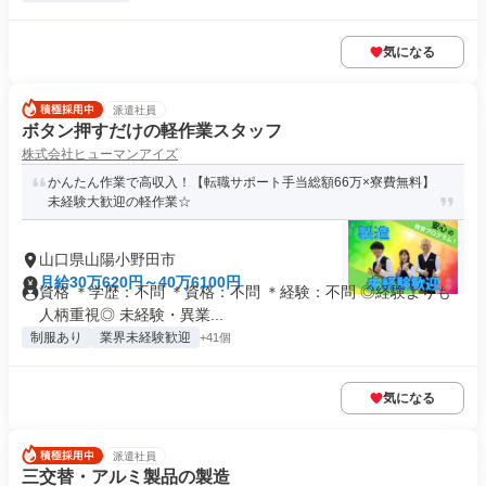
気になる
派遣社員
ボタン押すだけの軽作業スタッフ
株式会社ヒューマンアイズ
かんたん作業で高収入！【転職サポート手当総額66万×寮費無料】
未経験大歓迎の軽作業☆
山口県山陽小野田市
月給30万620円～40万6100円
資格 ＊学歴：不問 ＊資格：不問 ＊経験：不問 ◎経験よりも
人柄重視◎ 未経験・異業...
制服あり
業界未経験歓迎
+41個
気になる
派遣社員
三交替・アルミ製品の製造