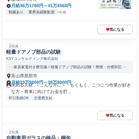
月給36万1780円～41万4560円
制服あり
業界未経験歓迎
+41個
気になる
正社員
軽量ドアノブ部品の試験
KSYコンサルティング株式会社
家具家電付き寮完備！軽量ドアノブ部品の試験！禁煙・分煙対応
富山県黒部市
月給33万5000円～38万8000円
求める人材: ＜こんな方に＞・もくもく、こつこつ作業が好き
な方・将来に向けてお金を貯...
即日勤務OK
交通費支給
気になる
正社員
自動車用ガラスの検品・梱包