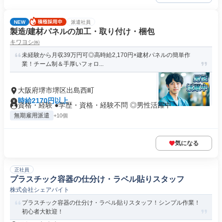
NEW
派遣社員
製造/建材パネルの加工・取り付け・梱包
キワヨシ㈱
未経験から月収39万円可◎高時給2,170円×建材パネルの簡単作
業！チーム制＆手厚いフォロ...
大阪府堺市堺区出島西町
時給2170円以上
資格・経験 ●学歴・資格・経験不問 ◎男性活躍中
無期雇用派遣
+10個
気になる
正社員
プラスチック容器の仕分け・ラベル貼りスタッフ
株式会社シェアバイト
プラスチック容器の仕分け・ラベル貼りスタッフ！シンプル作業！
初心者大歓迎！