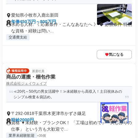
愛知県小牧市入鹿出新田
年俸450万円～800万円
求める人材: 《 応募条件・こんなあなたへ 》 ◆ 必須条件 特別
な資格・経験は問い...
交通費支給
気になる
派遣社員
商品の運搬・梱包作業
株式会社ジェイウェイブ
≪20代～50代の男女活躍中！≫未経験から高収入！土日祝休みの
シンプル検査＆袋詰め。
〒292-0818千葉県木更津市かずさ鎌足
時給2000円
資格 ▼未経験・ブランクOK！ 「工場は初めて」「久しぶりの
仕事」 という方も大歓迎で...
業界未経験歓迎
+35個