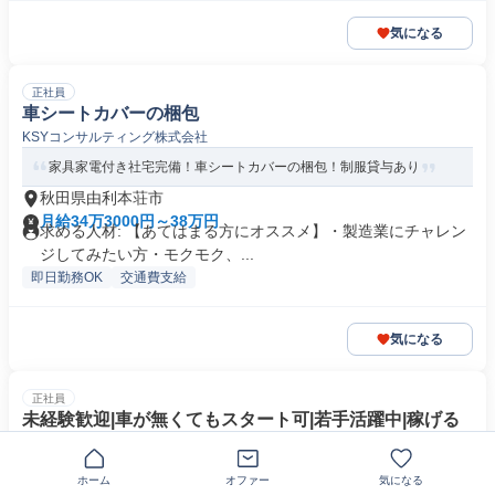
気になる
正社員
車シートカバーの梱包
KSYコンサルティング株式会社
家具家電付き社宅完備！車シートカバーの梱包！制服貸与あり
秋田県由利本荘市
月給34万3000円～38万円
求める人材: 【あてはまる方にオススメ】・製造業にチャレン
ジしてみたい方・モクモク、...
即日勤務OK
交通費支給
気になる
正社員
未経験歓迎|車が無くてもスタート可|若手活躍中|稼げる
軽配送ドライバー-S4SG/D
株式会社ＫＡＷＡＮＡＧＯ ＧＲＯＵＰ
ホーム
オファー
気になる