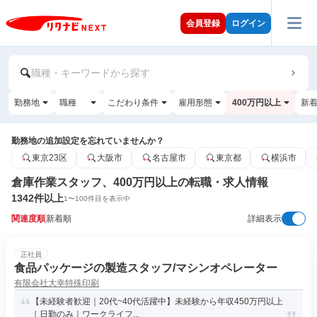
会員登録
ログイン
職種・キーワードから探す
勤務地
職種
こだわり条件
雇用形態
400万円以上
新
勤務地の追加設定を忘れていませんか？
東京23区
大阪市
名古屋市
東京都
横浜市
倉庫作業スタッフ、400万円以上の転職・求人情報
1342
件以上
1
〜
100
件目を表示中
関連度順
新着順
詳細表示
正社員
食品パッケージの製造スタッフ/マシンオペレーター
有限会社大幸特殊印刷
【未経験者歓迎｜20代~40代活躍中】未経験から年収450万円以上
｜日勤のみ｜ワークライフ...