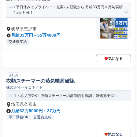
⭐平日休みでプライベート充実⭐未経験から 月給33万円＆賞与実績
4.2か月分！
岐阜県恵那市
月給33万円～55万4000円
交通費支給
気になる
正社員
衣類スチーマーの蒸気噴射確認
株式会社バイコネクト
手ぶら入寮OK！衣類スチーマーの蒸気噴射確認｜研修充実◎
埼玉県久喜市
月給32万5000円～37万円
即日勤務OK
交通費支給
気になる