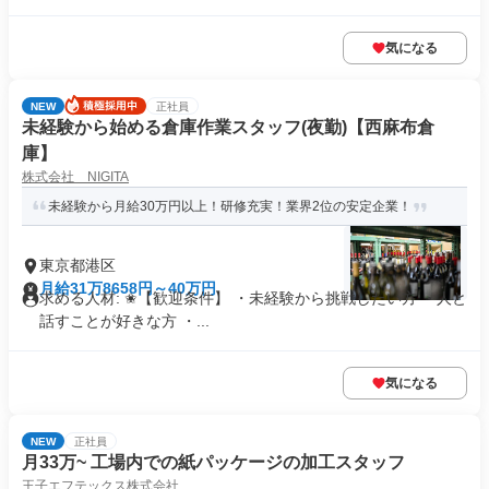
気になる
NEW
正社員
未経験から始める倉庫作業スタッフ(夜勤)【西麻布倉
庫】
株式会社 NIGITA
未経験から月給30万円以上！研修充実！業界2位の安定企業！
東京都港区
月給31万8658円～40万円
求める人材: ✬【歓迎条件】 ・未経験から挑戦したい方 ・人と
話すことが好きな方 ・...
気になる
NEW
正社員
月33万~ 工場内での紙パッケージの加工スタッフ
王子エフテックス株式会社