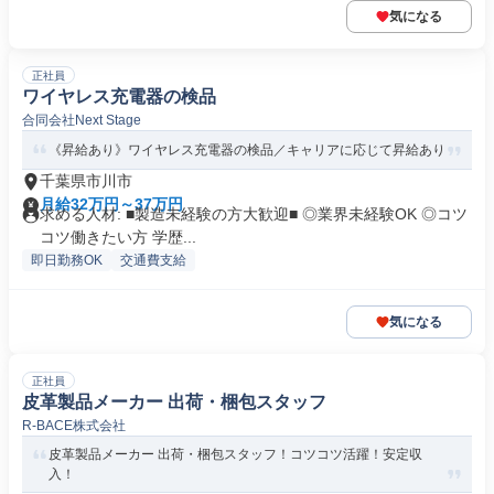
気になる
正社員
ワイヤレス充電器の検品
合同会社Next Stage
《昇給あり》ワイヤレス充電器の検品／キャリアに応じて昇給あり
千葉県市川市
月給32万円～37万円
求める人材: ■製造未経験の方大歓迎■ ◎業界未経験OK ◎コツ
コツ働きたい方 学歴...
即日勤務OK
交通費支給
気になる
正社員
皮革製品メーカー 出荷・梱包スタッフ
R-BACE株式会社
皮革製品メーカー 出荷・梱包スタッフ！コツコツ活躍！安定収
入！