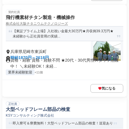
契約社員
飛行機素材チタン製造・機械操作
株式会社大阪チタニウムテクノロジーズ
【東証プライム上場】入社祝い金最大30万円★月収例39.3万円★
未経験から正社員登用の実績...
兵庫県尼崎市東浜町
時給1870円～2618円
資格・経験 資格・経験不問 ★20代・30代男性スタッフ活躍
中！ ＼未経験OK！未経...
業界未経験歓迎
+11個
気になる
正社員
大型ベッドフレーム部品の検査
KSYコンサルティング株式会社
即入寮可＆寮費無料！大型ベッドフレーム部品の検査！送迎あり