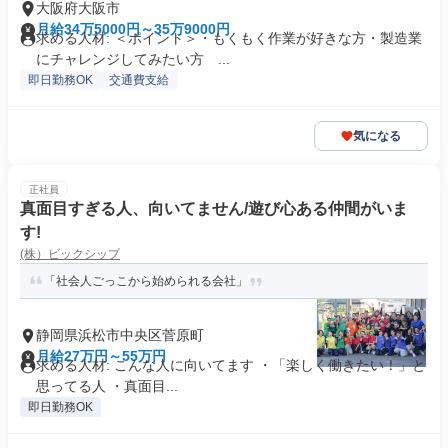
大阪府大阪市
月給34万5000円～35万9000円
求める人材: ＜ポイント＞・もくもく作業が好きな方・製造業
にチャレンジしてみたい方 ...
即日勤務OK
交通費支給
気になる
正社員
真面目すぎる人、向いてません/遊び心ある仲間がいま
す!
(株）ビックシップ
「社会人ごっこから始められる会社」
静岡県浜松市中央区菅原町
月給27万円～55万円
求める人材: こんな人に向いてます ・「楽しく働きたい！」と
思ってる人 ・真面目...
即日勤務OK