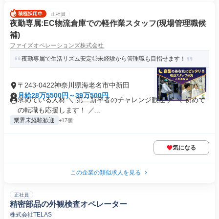
正社員
夜勤専属:EC物流倉庫での軽作業スタッフ(現場管理職候
補)
ファイズオペレーションズ株式会社
夜勤専属で生活リズム安定◎未経験から管理職も目指せます！
〒243-0422神奈川県海老名市中新田
月給28万5500円～39万500円
求めている人材 ＼ 第二新卒者のチャレンジ歓迎 ／ ＼ 初めて
の転職も応援します！ ／...
業界未経験歓迎
+17個
気になる
この企業の類似求人を見る
正社員
精密部品の外観検査オペレーター
株式会社TELAS