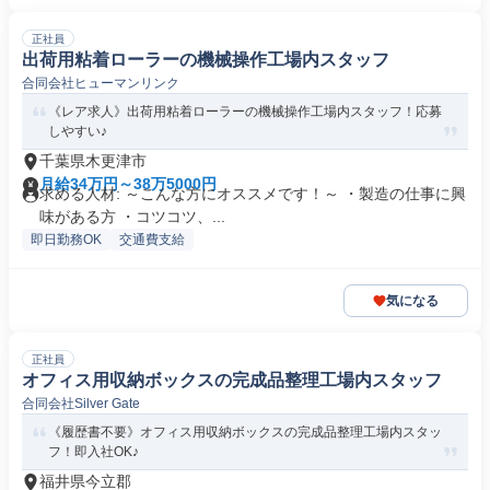
正社員
出荷用粘着ローラーの機械操作工場内スタッフ
合同会社ヒューマンリンク
《レア求人》出荷用粘着ローラーの機械操作工場内スタッフ！応募
しやすい♪
千葉県木更津市
月給34万円～38万5000円
求める人材: ～こんな方にオススメです！～ ・製造の仕事に興
味がある方 ・コツコツ、...
即日勤務OK
交通費支給
気になる
正社員
オフィス用収納ボックスの完成品整理工場内スタッフ
合同会社Silver Gate
《履歴書不要》オフィス用収納ボックスの完成品整理工場内スタッ
フ！即入社OK♪
福井県今立郡