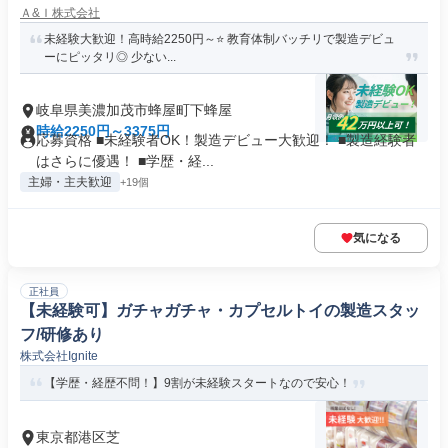
Ａ&Ｉ株式会社
未経験大歓迎！高時給2250円～⭐ 教育体制バッチリで製造デビュ
ーにピッタリ◎ 少ない...
岐阜県美濃加茂市蜂屋町下蜂屋
時給2250円～3375円
応募資格 ■未経験者OK！製造デビュー大歓迎！ ■製造経験者
はさらに優遇！ ■学歴・経...
主婦・主夫歓迎
+19個
気になる
正社員
【未経験可】ガチャガチャ・カプセルトイの製造スタッ
フ/研修あり
株式会社Ignite
【学歴・経歴不問！】9割が未経験スタートなので安心！
東京都港区芝