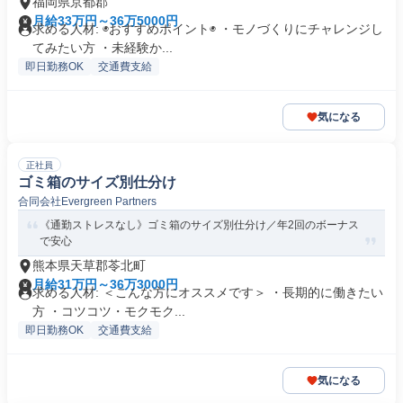
福岡県京都郡
月給33万円～36万5000円
求める人材: ◉おすすめポイント◉ ・モノづくりにチャレンジし
てみたい方 ・未経験か...
即日勤務OK
交通費支給
気になる
正社員
ゴミ箱のサイズ別仕分け
合同会社Evergreen Partners
《通勤ストレスなし》ゴミ箱のサイズ別仕分け／年2回のボーナス
で安心
熊本県天草郡苓北町
月給31万円～36万3000円
求める人材: ＜こんな方にオススメです＞ ・長期的に働きたい
方 ・コツコツ・モクモク...
即日勤務OK
交通費支給
気になる