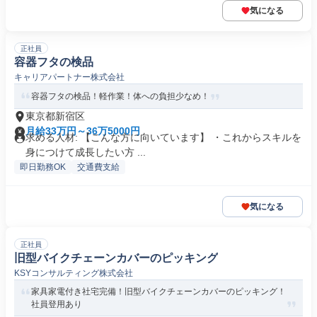
気になる
正社員
容器フタの検品
キャリアパートナー株式会社
容器フタの検品！軽作業！体への負担少なめ！
東京都新宿区
月給33万円～36万5000円
求める人材: 【こんな方に向いています】 ・これからスキルを
身につけて成長したい方 ...
即日勤務OK
交通費支給
気になる
正社員
旧型バイクチェーンカバーのピッキング
KSYコンサルティング株式会社
家具家電付き社宅完備！旧型バイクチェーンカバーのピッキング！
社員登用あり