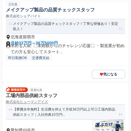
正社員
メイクアップ製品の品質チェックスタッフ
株式会社シェアバイト
メイクアップ製品の品質チェックスタッフ！丁寧な研修あり！安定
収入！
北海道留萌市
月給33万円～36万5000円
求める人材: 〇未経験からのチャレンジ応援〇 ・製造業が初め
ての方も安心してスタート...
即日勤務OK
交通費支給
気になる
派遣社員
工場内部品供給スタッフ
株式会社ヒューマンアイズ
【寮費永年無料】生活費を抑えて月収36万円以上可◎工場内部品
供給スタッフ｜入社特典10万円...
愛知県刈谷市