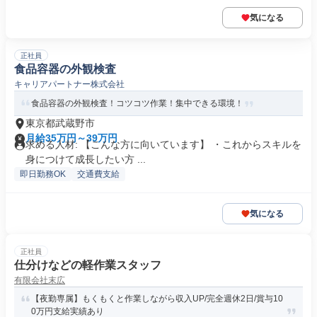
気になる
正社員
食品容器の外観検査
キャリアパートナー株式会社
食品容器の外観検査！コツコツ作業！集中できる環境！
東京都武蔵野市
月給35万円～39万円
求める人材: 【こんな方に向いています】 ・これからスキルを
身につけて成長したい方 ...
即日勤務OK
交通費支給
気になる
正社員
仕分けなどの軽作業スタッフ
有限会社末広
【夜勤専属】もくもくと作業しながら収入UP/完全週休2日/賞与10
0万円支給実績あり