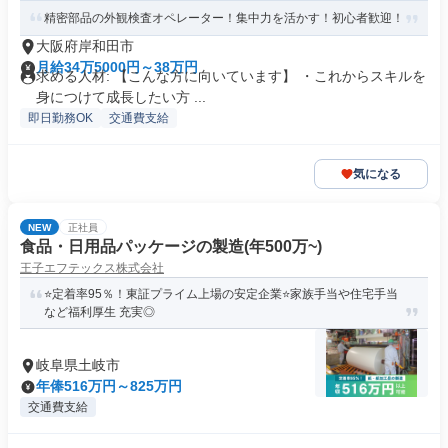
精密部品の外観検査オペレーター！集中力を活かす！初心者歓迎！
大阪府岸和田市
月給34万5000円～38万円
求める人材: 【こんな方に向いています】 ・これからスキルを
身につけて成長したい方 ...
即日勤務OK
交通費支給
気になる
NEW
正社員
食品・日用品パッケージの製造(年500万~)
王子エフテックス株式会社
⭐定着率95％！東証プライム上場の安定企業⭐家族手当や住宅手当
など福利厚生 充実◎
岐阜県土岐市
年俸516万円～825万円
交通費支給