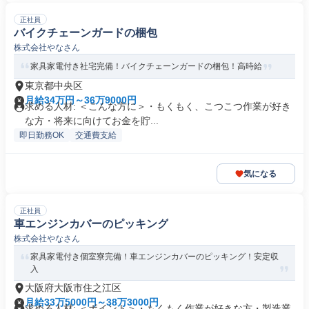
正社員
バイクチェーンガードの梱包
株式会社やなさん
家具家電付き社宅完備！バイクチェーンガードの梱包！高時給
東京都中央区
月給34万円～36万9000円
求める人材: ＜こんな方に＞・もくもく、こつこつ作業が好き
な方・将来に向けてお金を貯...
即日勤務OK
交通費支給
気になる
正社員
車エンジンカバーのピッキング
株式会社やなさん
家具家電付き個室寮完備！車エンジンカバーのピッキング！安定収
入
大阪府大阪市住之江区
月給33万5000円～38万3000円
求める人材: ＜ポイント＞・もくもく作業が好きな方・製造業