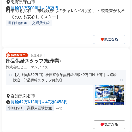
滋賀県守山市
月給33万5000円～38万円
求める人材: 〇未経験からのチャレンジ応援〇 ・製造業が初め
ての方も安心してスタート...
即日勤務OK
交通費支給
気になる
派遣社員
部品供給スタッフ(軽作業)
株式会社ヒューマンアイズ
【入社特典50万円】社員寮永年無料◎月収42万円以上可｜未経験
歓迎｜部品供給スタッフ募集◎
愛知県刈谷市
月給42万6130円～47万6458円
制服あり
業界未経験歓迎
+42個
気になる