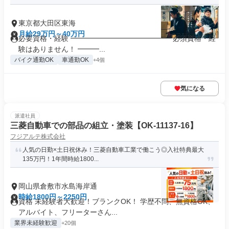
東京都大田区東海
月給29万円～40万円
必要資格・経験 ━━━━━━━━━━━━━━ 必須資格・経
験はありません！ ━━━...
バイク通勤OK
車通勤OK
+4個
気になる
派遣社員
三菱自動車での部品の組立・塗装【OK-11137-16】
フジアルテ株式会社
人気の日勤×土日祝休み！三菱自動車工業で働こう◎入社特典最大
135万円！1年間時給1800...
岡山県倉敷市水島海岸通
時給1800円～2250円
資格 未経験者大歓迎！ブランクOK！ 学歴不問、無資格OK、
アルバイト、フリーターさん...
業界未経験歓迎
+20個