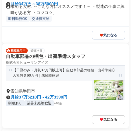
月給34万円～38万5000円
求める人材: ～こんな方にオススメです！～ ・製造の仕事に興
味がある方 ・コツコツ、...
即日勤務OK
交通費支給
気になる
派遣社員
自動車部品の梱包・出荷準備スタッフ
株式会社ヒューマンアイズ
【日勤のみ・月収37万円以上可】自動車部品の梱包・出荷準備◎
入社特典60万円｜未経験歓迎
愛知県半田市
月給37万5210円～42万3390円
制服あり
業界未経験歓迎
+40個
気になる