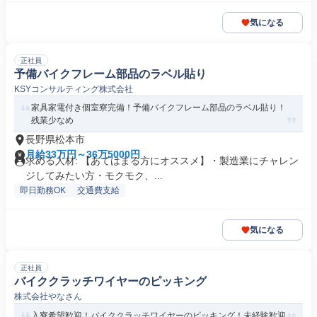
気になる
正社員
予備バイクフレーム部品のラベル貼り
KSYコンサルティング株式会社
家具家電付き個室寮完備！予備バイクフレーム部品のラベル貼り！
残業少なめ
長野県松本市
月給33万円～36万5000円
求める人材: 【あてはまる方にオススメ】・製造業にチャレン
ジしてみたい方・モクモク、...
即日勤務OK
交通費支給
気になる
正社員
バイククラッチワイヤーのピッキング
株式会社やなさん
入寮希望歓迎！バイククラッチワイヤーのピッキング！未経験歓迎