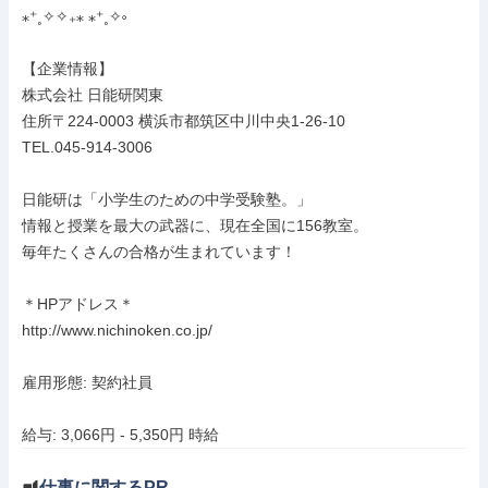
⁎⁺˳✧✧₊⁎ ⁎⁺˳✧༚

【企業情報】

株式会社 日能研関東

住所〒224-0003 横浜市都筑区中川中央1-26-10

TEL.045-914-3006

日能研は「小学生のための中学受験塾。」

情報と授業を最大の武器に、現在全国に156教室。

毎年たくさんの合格が生まれています！

＊HPアドレス＊

http://www.nichinoken.co.jp/

雇用形態: 契約社員

給与: 3,066円 - 5,350円 時給
仕事に関するPR