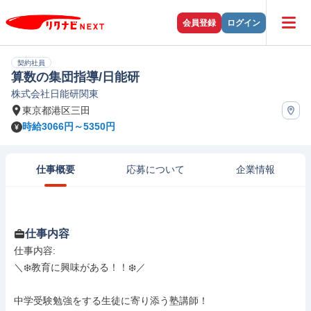
会員登録
ログイン
契約社員
算数の集団指導/日能研
株式会社日能研関東
東京都港区三田
時給3066円～5350円
仕事概要
応募について
企業情報
仕事内容
仕事内容: 

＼❄️教育に興味がある！！❄️／

中学受験勉強をする生徒に寄り添う塾講師！
