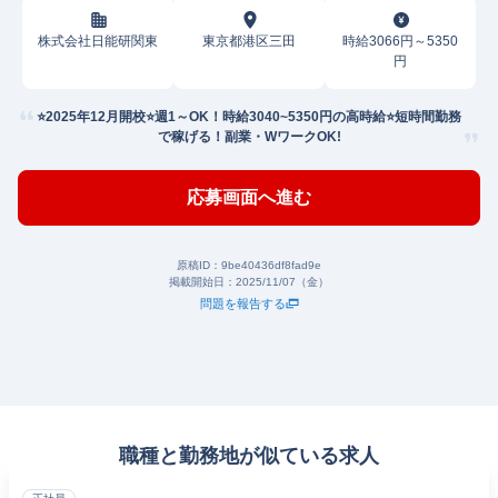
株式会社日能研関東
東京都港区三田
時給3066円～5350
円
⭐️2025年12月開校⭐️週1～OK！時給3040~5350円の高時給⭐️短時間勤務
で稼げる！副業・WワークOK!
応募画面へ進む
原稿ID：
9be40436df8fad9e
掲載開始日：
2025/11/07（金）
問題を報告する
職種と勤務地が似ている求人