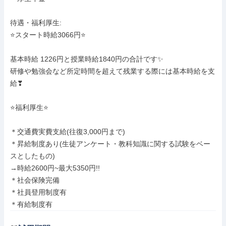
待遇・福利厚生: 

⭐️スタート時給3066円⭐️

基本時給 1226円と授業時給1840円の合計です✨

研修や勉強会など所定時間を超えて残業する際には基本時給を支
給❣

⭐️福利厚生⭐️

＊交通費実費支給(往復3,000円まで)

＊昇給制度あり(生徒アンケート・教科知識に関する試験をベー
スとしたもの)

→時給2600円~最大5350円!!

＊社会保険完備

＊社員登用制度有

＊有給制度有