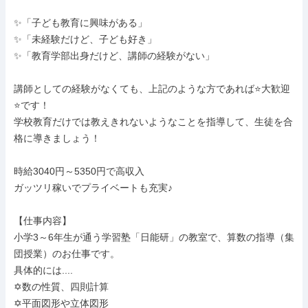
✨「子ども教育に興味がある」

✨「未経験だけど、子ども好き」

✨「教育学部出身だけど、講師の経験がない」

講師としての経験がなくても、上記のような方であれば⭐️大歓迎
⭐️です！

学校教育だけでは教えきれないようなことを指導して、生徒を合
格に導きましょう！

時給3040円～5350円で高収入

ガッツリ稼いでプライベートも充実♪

【仕事内容】

小学3～6年生が通う学習塾「日能研」の教室で、算数の指導（集
団授業）のお仕事です。

具体的には....

✡️数の性質、四則計算

✡️平面図形や立体図形
