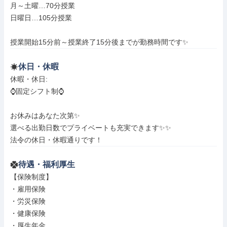
月～土曜…70分授業

日曜日…105分授業

授業開始15分前～授業終了15分後までが勤務時間です✨
休日・休暇
休暇・休日: 

⌚️固定シフト制⌚️

お休みはあなた次第✨

選べる出勤日数でプライベートも充実できます✨✨

法令の休日・休暇通りです！
待遇・福利厚生
【保険制度】

・雇用保険

・労災保険

・健康保険

・厚生年金
