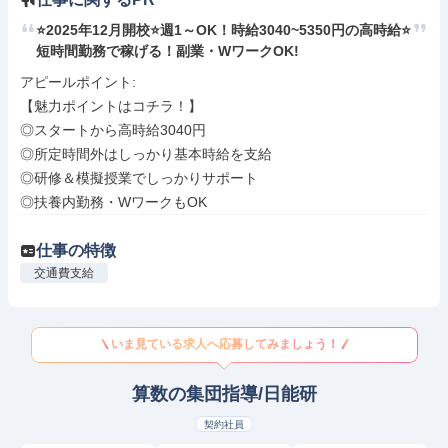
⭐️2025年12月開校⭐️週1～OK！時給3040~5350円の高時給⭐️
短時間勤務で稼げる！副業・WワークOK!
アピールポイント: 

【魅力ポイントはコチラ！】

◎スタートから高時給3040円

◎所定時間外はしっかり基本時給を支給

◎研修＆模擬授業でしっかりサポート

◎扶養内勤務・WワークもOK
仕事の特徴
交通費支給
いま見ている求人へ応募してみましょう！
算数の集団指導/日能研
契約社員