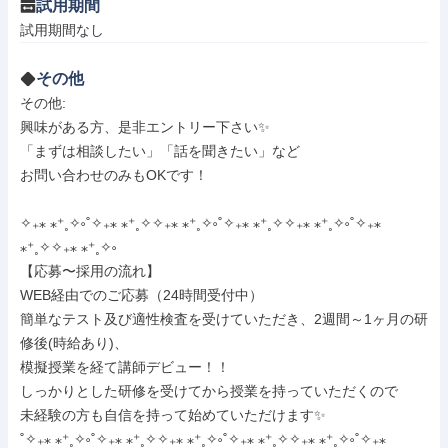
試用期間
試用期間なし
その他
その他: 

興味がある方、是非エントリー下さい✨

「まずは相談したい」「話を聞きたい」など

お問い合わせのみもOKです！

✧₊⁎ ⁎⁺˳✧༚˚✧₊⁎ ⁎⁺˳✧✧₊⁎ ⁎⁺˳✧༚˚✧₊⁎ ⁎⁺˳✧✧₊⁎ ⁎⁺˳✧༚˚✧₊⁎ 
⁎⁺˳✧✧₊⁎ ⁎⁺˳✧༚

【応募〜採用の流れ】

WEB経由でのご応募（24時間受付中）

簡単なテスト及び適性検査を受けていただき、2週間～1ヶ月の研
修後(時給あり)、

模擬授業を経て講師デビュー！！

しっかりとした研修を受けてから授業を持っていただくので

未経験の方も自信を持って始めていただけます✨

˚✧₊⁎ ⁎⁺˳✧༚˚✧₊⁎ ⁎⁺˳✧✧₊⁎ ⁎⁺˳✧༚˚✧₊⁎ ⁎⁺˳✧✧₊⁎ ⁎⁺˳✧༚˚✧₊⁎ 