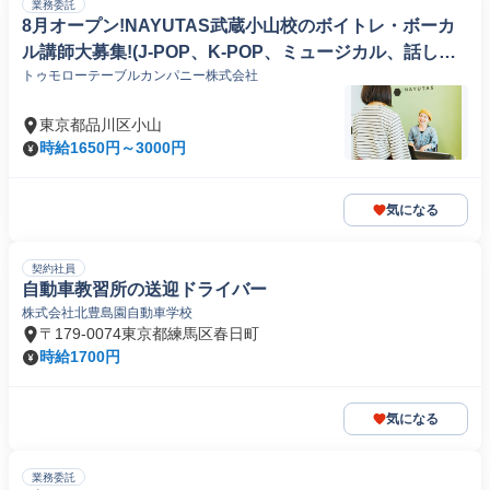
業務委託
8月オープン!NAYUTAS武蔵小山校のボイトレ・ボーカ
ル講師大募集!(J-POP、K-POP、ミュージカル、話し
トゥモローテーブルカンパニー株式会社
方、弾き語りetc)
東京都品川区小山
時給1650円～3000円
気になる
契約社員
自動車教習所の送迎ドライバー
株式会社北豊島園自動車学校
〒179-0074東京都練馬区春日町
時給1700円
気になる
業務委託