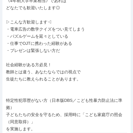
《4年制大学卒業相当》であれば

どなたでも歓迎いたします◎

▷こんな方歓迎します◁

・電車広告の数学クイズをつい見てしまう

・パズルゲームを延々としている

・仕事でOJTに携わった経験がある

・プレゼンは緊張しない方だ

社会経験がある方必見！

教師とは違う、あなたならではの視点で

生徒たちに教えられることがあります。

特定性犯罪歴がない方（日本版DBS／こども性暴力防止法に準
拠）

子どもたちの安全を守るため、採用時に「こども家庭庁の照会
（同意取得）」

を実施します。