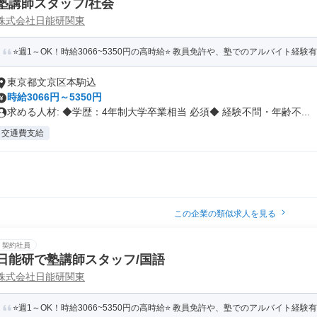
塾講師スタッフ/社会
株式会社日能研関東
⭐️週1～OK！時給3066~5350円の高時給⭐️ 教員免許や、塾でのアルバイト経験
東京都文京区本駒込
時給3066円～5350円
求める人材: ◆学歴：4年制大学卒業相当 必須◆ 経験不問・年齢不...
交通費支給
この企業の類似求人を見る
契約社員
日能研で塾講師スタッフ/国語
株式会社日能研関東
⭐️週1～OK！時給3066~5350円の高時給⭐️ 教員免許や、塾でのアルバイト経験