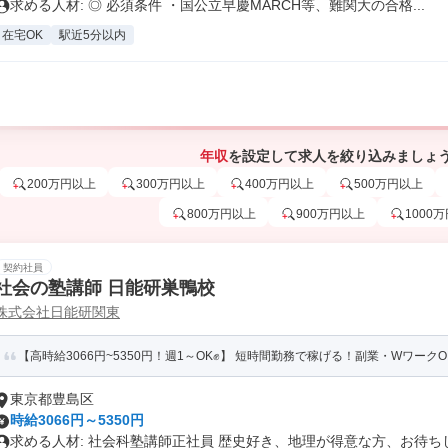
求める人材: ◎ 必須条件 ・国公立早慶MARCH等、難関大の合格...
在宅OK
駅近5分以内
年収
を設定して求人を絞り込みましょ
200万円以上
300万円以上
400万円以上
500万円以上
800万円以上
900万円以上
1000
契約社員
社会の塾講師 日能研巣鴨校
株式会社日能研関東
【高時給3066円~5350円！週1～OK✊】 短時間勤務で稼げる！副業・WワークOK
東京都豊島区
時給3066円～5350円
求める人材: 社会科塾講師正社員 歴史好き、地理が得意な方、お待ちし.