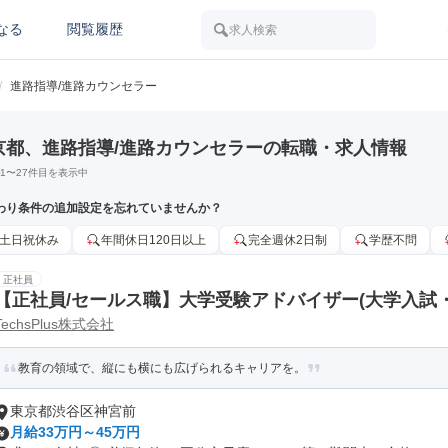
なる
閲覧履歴
求人検索
/
進路指導/進路カウンセラー
京都、進路指導/進路カウンセラーの転職・求人情報
1
〜
27
件目を表示中
わり条件の追加設定を忘れていませんか？
土日祝休み
年間休日120日以上
完全週休2日制
学歴不問
正社員
【正社員/セールス職】大学受験アドバイザー(大学入試
TechsPlus株式会社
方)
教育の領域で、縦にも横にも広げられるキャリアを。
東京都渋谷区神宮前
月給33万円～45万円