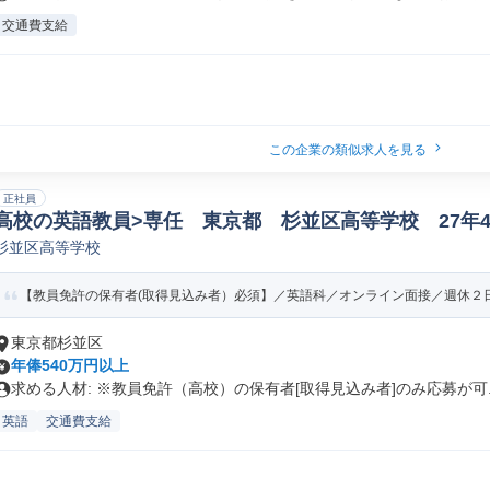
交通費支給
この企業の類似求人を見る
正社員
高校の英語教員>専任 東京都 杉並区高等学校 27年
杉並区高等学校
の学校
【教員免許の保有者(取得見込み者）必須】／英語科／オンライン面接／週休２日制
東京都杉並区
年俸540万円以上
求める人材: ※教員免許（高校）の保有者[取得見込み者]のみ応募が可..
英語
交通費支給