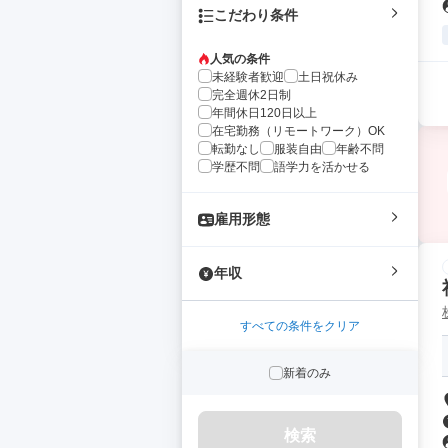
こだわり条件
人気の条件
未経験者歓迎
土日祝休み
完全週休2日制
年間休日120日以上
在宅勤務（リモートワーク）OK
転勤なし
服装自由
年齢不問
学歴不問
語学力を活かせる
雇用形態
年収
すべての条件をクリア
新着のみ
検索