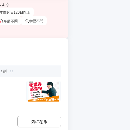
しょう
年間休日120日以上
年齢不問
学歴不問
副...
気になる