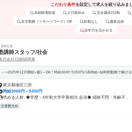
こだわり条件
を設定して求人を絞り込みま
未経験者歓迎
土日祝休み
完全週休2日制
在宅勤務（リモートワーク）OK
転勤なし
服装自由
語学力を活かせる
契約社員
塾講師スタッフ/社会
株式会社日能研関東
⭐️2025年12月開校⭐️週1～OK！時給3040~5350円の高時給⭐️短時間勤務で稼げる！
東京都港区三田
時給3066円～5350円
求める人材: ◆学歴：4年制大学卒業相当 必須◆ 経験不問・年齢不...
交通費支給