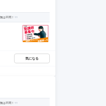
有無は不問！
気になる
有無は不問！