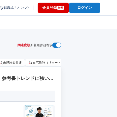
会員登録
ログイン
転職成功ノウハウ
無料
関連度順
新着順
詳細表示
未経験者歓迎
在宅勤務（リモートワーク）OK
家賃補助・住宅手当
・参考書トレンドに強い