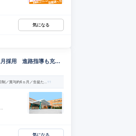
気になる
4月採用 進路指導も充実
／賞与約6ヵ月／生徒た...
.
気になる