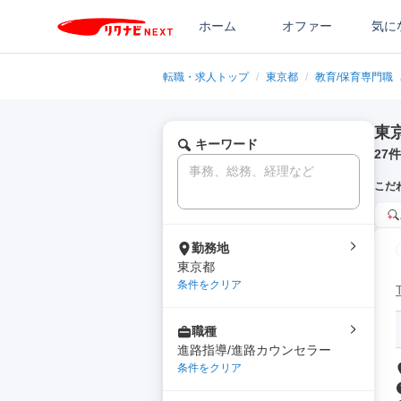
ホーム
オファー
気に
転職・求人トップ
/
東京都
/
教育/保育専門職
東
キーワード
27
件
こだ
勤務地
東京都
条件をクリア
職種
進路指導/進路カウンセラー
条件をクリア