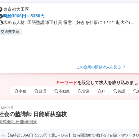
東京都大田区
時給3066円～5350円
求める人材: 国語塾講師正社員 得意、好きを仕事に！/ 4年制大卒(...
交通費支給
この企業の類似求人を見る
キーワード
を設定して求人を絞り込みまし
事務
経理
不動産
営業
IT
英語
契約社員
社会の塾講師 日能研荻窪校
株式会社日能研関東
【高時給3066円~5350円！週1～OK✊】 短時間勤務で稼げる！副業・WワークOK